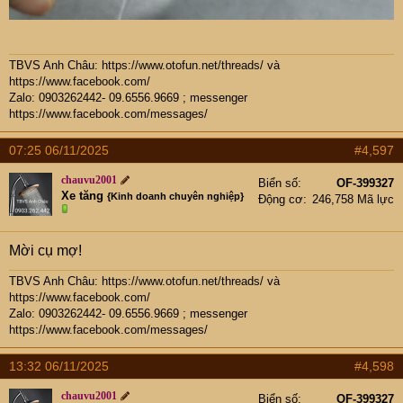
TBVS Anh Châu:
https://www.otofun.net/threads/
và
https://www.facebook.com/
Zalo: 0903262442- 09.6556.9669 ; messenger
https://www.facebook.com/messages/
07:25 06/11/2025
#4,597
chauvu2001
Biển số
OF-399327
Xe tăng
{Kinh doanh chuyên nghiệp}
Động cơ
246,758 Mã lực
Mời cụ mợ!
TBVS Anh Châu:
https://www.otofun.net/threads/
và
https://www.facebook.com/
Zalo: 0903262442- 09.6556.9669 ; messenger
https://www.facebook.com/messages/
13:32 06/11/2025
#4,598
chauvu2001
Biển số
OF-399327