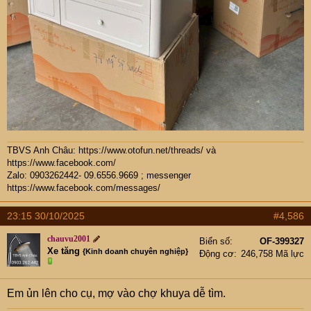
TBVS Anh Châu:
https://www.otofun.net/threads/
và
https://www.facebook.com/
Zalo: 0903262442- 09.6556.9669 ; messenger
https://www.facebook.com/messages/
23:15 30/10/2025
#4,586
chauvu2001
Biển số
OF-399327
Xe tăng
{Kinh doanh chuyên nghiệp}
Động cơ
246,758 Mã lực
Em ủn lên cho cụ, mợ vào chợ khuya dễ tìm.