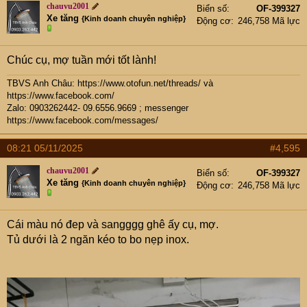
chauvu2001
Biển số
OF-399327
Xe tăng
{Kinh doanh chuyên nghiệp}
Động cơ
246,758 Mã lực
Chúc cụ, mợ tuần mới tốt lành!
TBVS Anh Châu:
https://www.otofun.net/threads/
và
https://www.facebook.com/
Zalo: 0903262442- 09.6556.9669 ; messenger
https://www.facebook.com/messages/
08:21 05/11/2025
#4,595
chauvu2001
Biển số
OF-399327
Xe tăng
{Kinh doanh chuyên nghiệp}
Động cơ
246,758 Mã lực
Cái màu nó đep và sangggg ghê ấy cụ, mợ.
Tủ dưới là 2 ngăn kéo to bo nẹp inox.