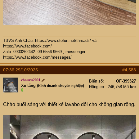
TBVS Anh Châu:
https://www.otofun.net/threads/
và
https://www.facebook.com/
Zalo: 0903262442- 09.6556.9669 ; messenger
https://www.facebook.com/messages/
07:36 29/10/2025
#4,583
chauvu2001
Biển số
OF-399327
Xe tăng
{Kinh doanh chuyên nghiệp}
Động cơ
246,758 Mã lực
Chào buổi sáng với thiết kế lavabo đôi cho không gian rộng.