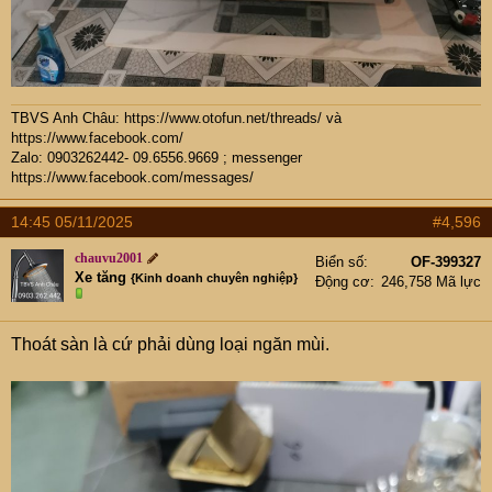
TBVS Anh Châu:
https://www.otofun.net/threads/
và
https://www.facebook.com/
Zalo: 0903262442- 09.6556.9669 ; messenger
https://www.facebook.com/messages/
14:45 05/11/2025
#4,596
chauvu2001
Biển số
OF-399327
Xe tăng
{Kinh doanh chuyên nghiệp}
Động cơ
246,758 Mã lực
Thoát sàn là cứ phải dùng loại ngăn mùi.