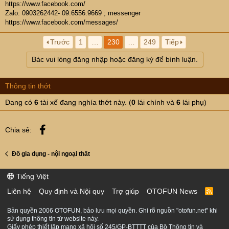
https://www.facebook.com/
Zalo: 0903262442- 09.6556.9669 ; messenger
https://www.facebook.com/messages/
Trước
1
…
230
…
249
Tiếp
Bác vui lòng đăng nhập hoặc đăng ký để bình luận.
Thông tin thớt
Đang có
6
tài xế đang nghía thớt này. (
0
lái chính và
6
lái phụ)
Facebook
Chia sẻ:
Đồ gia dụng - nội ngoại thất
Tiếng Việt
Liên hệ
Quy định và Nội quy
Trợ giúp
OTOFUN News
R
S
S
Bản quyền 2006 OTOFUN, bảo lưu mọi quyền. Ghi rõ nguồn "otofun.net" khi
sử dụng thông tin từ website này.
Giấy phép thiết lập mạng xã hội số 245/GP-BTTTT của Bộ Thông tin và