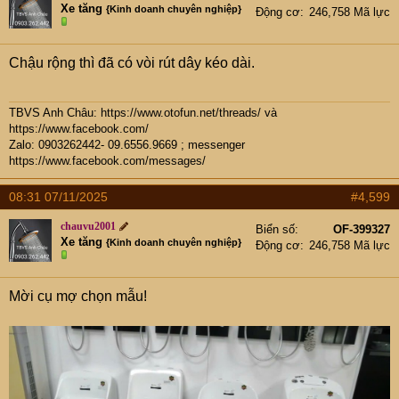
Xe tăng
{Kinh doanh chuyên nghiệp}
Động cơ
246,758 Mã lực
Chậu rộng thì đã có vòi rút dây kéo dài.
TBVS Anh Châu:
https://www.otofun.net/threads/
và
https://www.facebook.com/
Zalo: 0903262442- 09.6556.9669 ; messenger
https://www.facebook.com/messages/
08:31 07/11/2025
#4,599
chauvu2001
Biển số
OF-399327
Xe tăng
{Kinh doanh chuyên nghiệp}
Động cơ
246,758 Mã lực
Mời cụ mợ chọn mẫu!