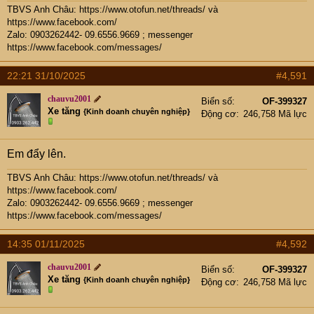
TBVS Anh Châu:
https://www.otofun.net/threads/
và
https://www.facebook.com/
Zalo: 0903262442- 09.6556.9669 ; messenger
https://www.facebook.com/messages/
22:21 31/10/2025
#4,591
chauvu2001
Biển số
OF-399327
Xe tăng
{Kinh doanh chuyên nghiệp}
Động cơ
246,758 Mã lực
Em đẩy lên.
TBVS Anh Châu:
https://www.otofun.net/threads/
và
https://www.facebook.com/
Zalo: 0903262442- 09.6556.9669 ; messenger
https://www.facebook.com/messages/
14:35 01/11/2025
#4,592
chauvu2001
Biển số
OF-399327
Xe tăng
{Kinh doanh chuyên nghiệp}
Động cơ
246,758 Mã lực