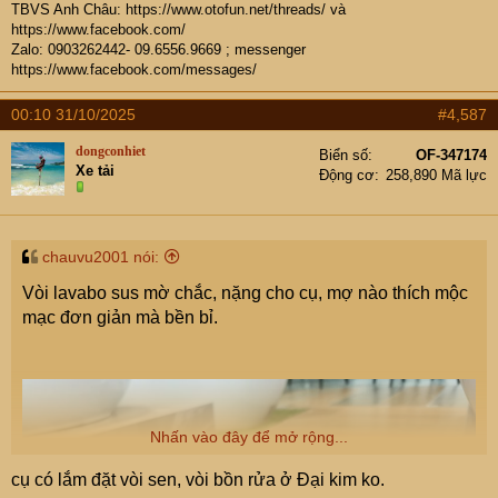
TBVS Anh Châu:
https://www.otofun.net/threads/
và
https://www.facebook.com/
Zalo: 0903262442- 09.6556.9669 ; messenger
https://www.facebook.com/messages/
00:10 31/10/2025
#4,587
dongconhiet
Biển số
OF-347174
Xe tải
Động cơ
258,890 Mã lực
chauvu2001 nói:
Vòi lavabo sus mờ chắc, nặng cho cụ, mợ nào thích mộc
mạc đơn giản mà bền bỉ.
Nhấn vào đây để mở rộng...
cụ có lắm đặt vòi sen, vòi bồn rửa ở Đại kim ko.