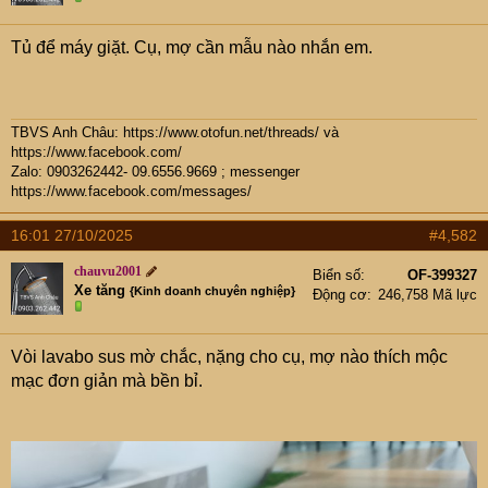
e
r
Tủ để máy giặt. Cụ, mợ cần mẫu nào nhắn em.
TBVS Anh Châu:
https://www.otofun.net/threads/
và
https://www.facebook.com/
Zalo: 0903262442- 09.6556.9669 ; messenger
https://www.facebook.com/messages/
16:01 27/10/2025
#4,582
chauvu2001
Biển số
OF-399327
Xe tăng
{Kinh doanh chuyên nghiệp}
Động cơ
246,758 Mã lực
Vòi lavabo sus mờ chắc, nặng cho cụ, mợ nào thích mộc
mạc đơn giản mà bền bỉ.