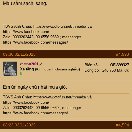
Màu sẫm sạch, sang.
TBVS Anh Châu:
https://www.otofun.net/threads/
và
https://www.facebook.com/
Zalo: 0903262442- 09.6556.9669 ; messenger
https://www.facebook.com/messages/
09:30 02/11/2025
#4,593
chauvu2001
Biển số
OF-399327
Xe tăng
{Kinh doanh chuyên nghiệp}
Động cơ
246,758 Mã lực
Em ủn ngày chủ nhật mưa gió.
TBVS Anh Châu:
https://www.otofun.net/threads/
và
https://www.facebook.com/
Zalo: 0903262442- 09.6556.9669 ; messenger
https://www.facebook.com/messages/
08:23 03/11/2025
#4,594