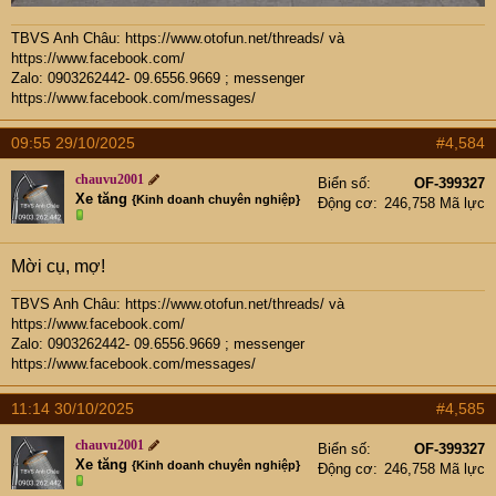
TBVS Anh Châu:
https://www.otofun.net/threads/
và
https://www.facebook.com/
Zalo: 0903262442- 09.6556.9669 ; messenger
https://www.facebook.com/messages/
09:55 29/10/2025
#4,584
chauvu2001
Biển số
OF-399327
Xe tăng
{Kinh doanh chuyên nghiệp}
Động cơ
246,758 Mã lực
Mời cụ, mợ!
TBVS Anh Châu:
https://www.otofun.net/threads/
và
https://www.facebook.com/
Zalo: 0903262442- 09.6556.9669 ; messenger
https://www.facebook.com/messages/
11:14 30/10/2025
#4,585
chauvu2001
Biển số
OF-399327
Xe tăng
{Kinh doanh chuyên nghiệp}
Động cơ
246,758 Mã lực