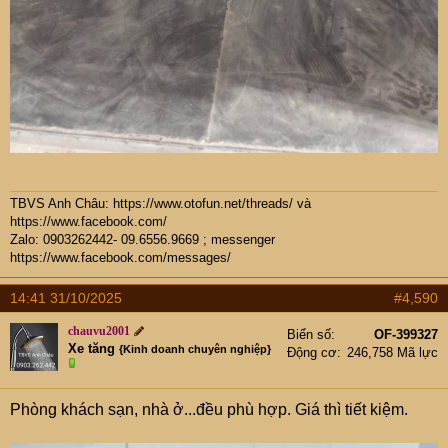
TBVS Anh Châu:
https://www.otofun.net/threads/
và
https://www.facebook.com/
Zalo: 0903262442- 09.6556.9669 ; messenger
https://www.facebook.com/messages/
14:41 31/10/2025
#4,590
chauvu2001
Biển số
OF-399327
Xe tăng
{Kinh doanh chuyên nghiệp}
Động cơ
246,758 Mã lực
Phòng khách sạn, nhà ở...đều phù hợp. Giá thì tiết kiệm.