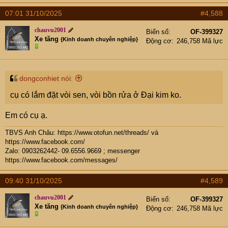
07:01 31/10/2025
#4,588
chauvu2001
Biển số
OF-399327
Xe tăng
{Kinh doanh chuyên nghiệp}
Động cơ
246,758 Mã lực
dongconhiet nói:
cụ có lắm đặt vòi sen, vòi bồn rửa ở Đại kim ko.
Em có cụ ạ.
TBVS Anh Châu:
https://www.otofun.net/threads/
và
https://www.facebook.com/
Zalo: 0903262442- 09.6556.9669 ; messenger
https://www.facebook.com/messages/
09:40 31/10/2025
#4,589
chauvu2001
Biển số
OF-399327
Xe tăng
{Kinh doanh chuyên nghiệp}
Động cơ
246,758 Mã lực