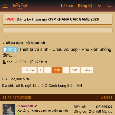
Lên xe
Đăng ký
[VGC]
Đăng ký tham gia GYMKHANA CAR GAME 2026
Đồ gia dụng - nội ngoại thất
Thiết bị vệ sinh - Chậu vòi bếp - Phụ kiện phòng
[KDCN]
tắm....
T
N
chauvu2001
27/9/18
h
g
Trước
1
…
230
…
249
Tiếp
r
à
e
y
Giá
22,000 VNĐ
a
g
Địa chỉ
số 5, ngõ 15 phố Ô Cách Long Biên- HN
d
ử
s
i
t
11:26 27/10/2025
#4,581
a
r
chauvu2001
Biển số
OF-399327
t
Xe tăng
{Kinh doanh chuyên nghiệp}
Động cơ
246,758 Mã lực