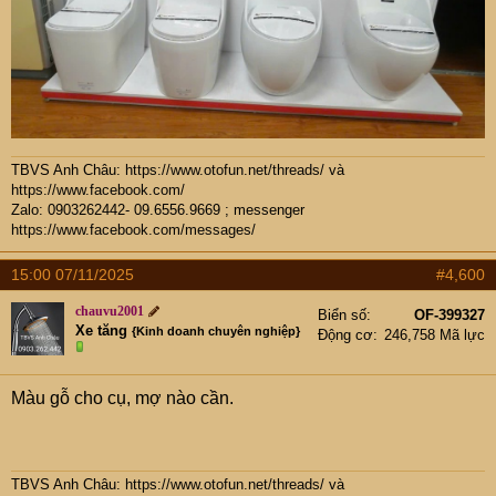
TBVS Anh Châu:
https://www.otofun.net/threads/
và
https://www.facebook.com/
Zalo: 0903262442- 09.6556.9669 ; messenger
https://www.facebook.com/messages/
15:00 07/11/2025
#4,600
chauvu2001
Biển số
OF-399327
Xe tăng
{Kinh doanh chuyên nghiệp}
Động cơ
246,758 Mã lực
Màu gỗ cho cụ, mợ nào cần.
TBVS Anh Châu:
https://www.otofun.net/threads/
và