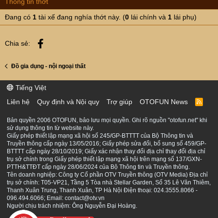
Thông tin thớt
Đang có
1
tài xế đang nghía thớt này. (
0
lái chính và
1
lái phụ)
Facebook
Chia sẻ:
Đồ gia dụng - nội ngoại thất
Tiếng Việt
Liên hệ
Quy định và Nội quy
Trợ giúp
OTOFUN News
R
S
S
Bản quyền 2006 OTOFUN, bảo lưu mọi quyền. Ghi rõ nguồn "otofun.net" khi
sử dụng thông tin từ website này.
Giấy phép thiết lập mạng xã hội số 245/GP-BTTTT của Bộ Thông tin và
Truyền thông cấp ngày 13/05/2016; Giấy phép sửa đổi, bổ sung số 459/GP-
BTTTT cấp ngày 28/10/2019; Giấy xác nhận thay đổi địa chỉ thay đổi địa chỉ
trụ sở chính trong Giấy phép thiết lập mạng xã hội trên mạng số 137/GXN-
PTTH&TTĐT cấp ngày 28/06/2024 của Bộ Thông tin và Truyền thông.
Tên doanh nghiệp: Công ty Cổ phần OTV Truyền thông (OTV Media) Địa chỉ
trụ sở chính: T05-VP21, Tầng 5 Tòa nhà Stellar Garden, Số 35 Lê Văn Thiêm,
Thanh Xuân Trung, Thanh Xuân, TP Hà Nội Điện thoại: 024.3555.8066 -
096.494.6066; Email: contact@otv.vn
Người chịu trách nhiệm: Ông Nguyễn Đại Hoàng.