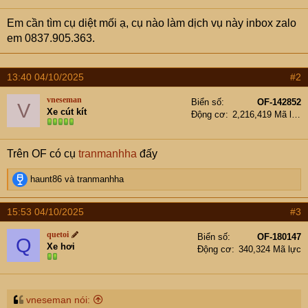
Em cần tìm cụ diệt mối ạ, cụ nào làm dịch vụ này inbox zalo
em 0837.905.363.
13:40 04/10/2025
#2
vneseman
Biển số
OF-142852
V
Xe cút kít
Động cơ
2,216,419 Mã lực
Trên OF có cụ
tranmanhha
đấy
R
haunt86
và
tranmanhha
e
a
15:53 04/10/2025
#3
c
t
quetoi
Biển số
OF-180147
Q
i
Xe hơi
Động cơ
340,324 Mã lực
o
n
s
:
vneseman nói: