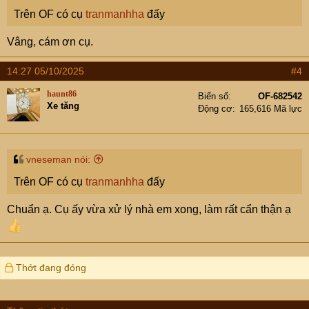
Trên OF có cụ
tranmanhha
đấy
Vâng, cám ơn cụ.
14:27 05/10/2025
#4
haunt86
Biển số
OF-682542
Xe tăng
Động cơ
165,616 Mã lực
vneseman nói:
Trên OF có cụ
tranmanhha
đấy
Chuẩn ạ. Cụ ấy vừa xử lý nhà em xong, làm rất cẩn thận ạ
Thớt đang đóng