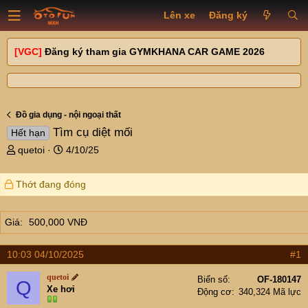
Lên xe
Đăng ký
[VGC]
Đăng ký tham gia GYMKHANA CAR GAME 2026
Đồ gia dụng - nội ngoại thất
Tìm cụ diệt mối
Hết hạn
T
N
quetoi
4/10/25
h
g
r
à
Thớt đang đóng
e
y
a
g
d
ử
Giá
500,000 VNĐ
s
i
t
a
10:03 04/10/2025
#1
r
quetoi
t
Biển số
OF-180147
Q
Xe hơi
Động cơ
340,324 Mã lực
e
r