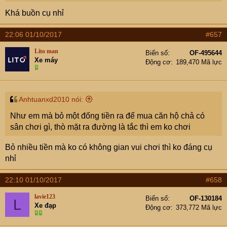
Khá buồn cụ nhỉ
22:06 01/10/2017
#657
Lito man
Biển số
OF-495644
Xe máy
Động cơ
189,470 Mã lực
Anhtuanxd2010 nói:
Như em mà bỏ một đống tiền ra để mua căn hộ chả có
sân chơi gì, thò mặt ra đường là tắc thì em ko chơi
Bỏ nhiều tiền mà ko có không gian vui chơi thì ko đáng cụ
nhỉ
22:10 01/10/2017
#658
lavie123
Biển số
OF-130184
L
Xe đạp
Động cơ
373,772 Mã lực