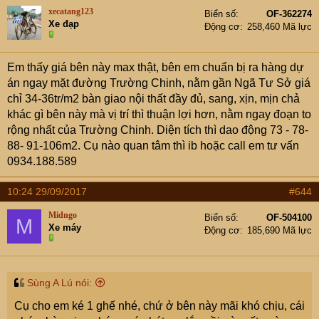
xecatang123
Biển số
OF-362274
Xe đạp
Động cơ
258,460 Mã lực
Em thấy giá bên này max thật, bên em chuẩn bị ra hàng dự
án ngay mặt đường Trường Chinh, nằm gần Ngã Tư Sở giá
chỉ 34-36tr/m2 bàn giao nội thất đầy đủ, sang, xịn, mịn chả
khác gì bên này mà vị trí thì thuận lợi hơn, nằm ngay đoạn to
rộng nhất của Trường Chinh. Diện tích thì dao động 73 - 78-
88- 91-106m2. Cụ nào quan tâm thì ib hoặc call em tư vấn
0934.188.589
10:24 29/09/2017
#644
Midngo
Biển số
OF-504100
M
Xe máy
Động cơ
185,690 Mã lực
Sùng A Lú nói:
Cụ cho em ké 1 ghế nhé, chứ ở bên này mãi khó chịu, cái