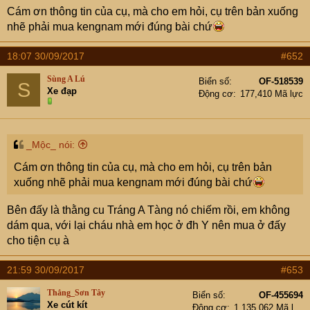
Cám ơn thông tin của cụ, mà cho em hỏi, cụ trên bản xuống
nhẽ phải mua kengnam mới đúng bài chứ
18:07 30/09/2017
#652
Sùng A Lú
Biển số
OF-518539
S
Xe đạp
Động cơ
177,410 Mã lực
_Mộc_ nói:
Cám ơn thông tin của cụ, mà cho em hỏi, cụ trên bản
xuống nhẽ phải mua kengnam mới đúng bài chứ
Bên đấy là thằng cu Tráng A Tàng nó chiếm rồi, em không
dám qua, với lại cháu nhà em học ở đh Y nên mua ở đấy
cho tiện cụ à
21:59 30/09/2017
#653
Thắng_Sơn Tây
Biển số
OF-455694
Xe cút kít
Động cơ
1,135,062 Mã lực