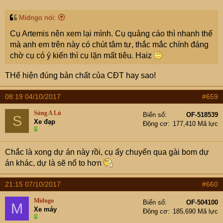
Midngo nói:
Cụ Artemis nên xem lại mình. Cụ quảng cáo thì nhanh thế
mà anh em trên này có chút tâm tư, thắc mắc chính đáng
chờ cụ có ý kiến thì cụ lặn mất tiêu. Haiz
THể hiện đúng bản chất của CĐT hay sao!
08:19 04/10/2017
#659
Sùng A Lú
Biển số
OF-518539
S
Xe đạp
Động cơ
177,410 Mã lực
Chắc là xong dự án này rồi, cụ ấy chuyển qua gài bom dự
án khác, dự là sẽ nổ to hơn
21:15 07/10/2017
#660
Midngo
Biển số
OF-504100
M
Xe máy
Động cơ
185,690 Mã lực