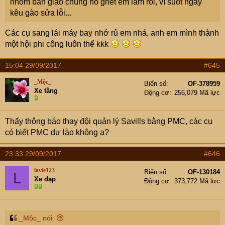
nhóm bàn giao chúng nó ghét em lắm rồi, vì suốt ngày
kêu gào sửa lỗi...
Các cụ sang lái máy bay nhớ rủ em nhá, anh em mình thành
một hội phi công luôn thể kkk
15:04 29/09/2017
#645
_Mộc_
Biển số
OF-378959
Xe tăng
Động cơ
256,079 Mã lực
Thấy thông báo thay đội quản lý Savills bằng PMC, các cụ
có biết PMC dư lào không ạ?
23:33 29/09/2017
#646
lavie123
Biển số
OF-130184
L
Xe đạp
Động cơ
373,772 Mã lực
_Mộc_ nói: