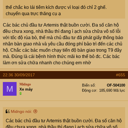
thế chắc ko lái tiêm kích được vì loại đó chỉ 2 ghế.
chuyển qua trực thăng cụ ạ
Các bác chủ đầu tư Artemis thật buồn cười. Đa số căn hộ
đều chưa xong, nhà thầu thì đang ì ạch sửa chữa vô số lỗi
với tốc độ rùa bò, thế mà chủ đầu tư đã phát giấy thông báo
nhận bàn giao nhà và yêu cầu đóng phí bảo trì đến các chủ
hộ. Chắc các bác muốn chạy tiến độ bàn giao trong T9 đây
mà. Đúng là cái bệnh hình thức mãi ko thể bỏ đc. Các bác
làm ơn sửa chữa nhanh cho chúng em nhờ
22:36 30/09/2017
#655
Midngo
Biển số
OF-504100
M
Xe máy
Động cơ
185,690 Mã lực
Midngo nói:
Các bác chủ đầu tư Artemis thật buồn cười. Đa số căn hộ
đều chưa xong, nhà thầu thì đang ì ạch sửa chữa vô số