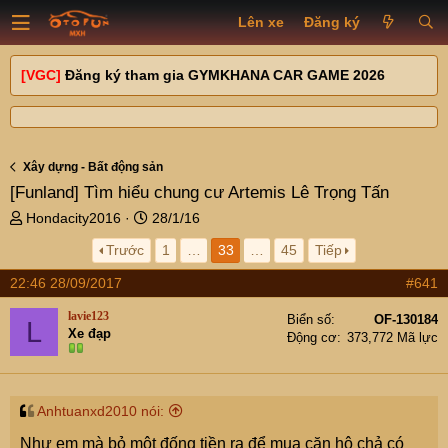
Lên xe
Đăng ký
[VGC]
Đăng ký tham gia GYMKHANA CAR GAME 2026
Xây dựng - Bất động sản
[Funland]
Tìm hiểu chung cư Artemis Lê Trọng Tấn
T
N
Hondacity2016
28/1/16
h
g
Trước
1
…
33
…
45
Tiếp
r
à
e
y
22:46 28/09/2017
#641
a
g
d
ử
lavie123
Biển số
OF-130184
L
s
i
Xe đạp
Động cơ
373,772 Mã lực
t
a
r
t
Anhtuanxd2010 nói:
e
Như em mà bỏ một đống tiền ra để mua căn hộ chả có
r