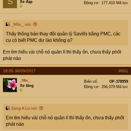
S
Xe đạp
Động cơ
177,410 Mã lực
_Mộc_ nói:
Thấy thông báo thay đội quản lý Savills bằng PMC, các
cụ có biết PMC dư lào không ạ?
Em tìm hiểu vài chỗ nó quản lí thì thấy ổn, chưa thấy phốt
phát nào
18:05 30/09/2017
#651
_Mộc_
Biển số
OF-378959
Xe tăng
Động cơ
256,079 Mã lực
Sùng A Lú nói:
Em tìm hiểu vài chỗ nó quản lí thì thấy ổn, chưa thấy phốt
phát nào