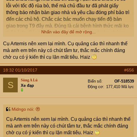
lỗi với tốc độ rùa bò, thế mà chủ đầu tư đã phát giấy
thông báo nhận bàn giao nhà và yêu cầu đóng phí bảo trì
đến các chủ hộ. Chắc các bác muốn chạy tiến độ bàn
giao trong T9 đây mà. Đúng là cái bệnh hình thức mãi ko
Nhấn vào đây để mở rộng...
thể bỏ đc. Các bác làm ơn sửa chữa nhanh cho chúng
em nhờ
Cụ Artemis nên xem lại mình. Cụ quảng cáo thì nhanh thế
mà anh em trên này có chút tâm tư, thắc mắc chính đáng
chờ cụ có ý kiến thì cụ lặn mất tiêu. Haiz
18:32 01/10/2017
#656
Sùng A Lú
Biển số
OF-518539
S
Xe đạp
Động cơ
177,410 Mã lực
Midngo nói:
Cụ Artemis nên xem lại mình. Cụ quảng cáo thì nhanh thế
mà anh em trên này có chút tâm tư, thắc mắc chính đáng
chờ cụ có ý kiến thì cụ lặn mất tiêu. Haiz