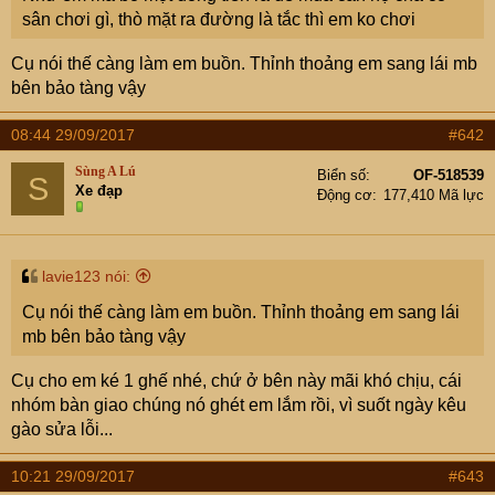
sân chơi gì, thò mặt ra đường là tắc thì em ko chơi
Cụ nói thế càng làm em buồn. Thỉnh thoảng em sang lái mb
bên bảo tàng vậy
08:44 29/09/2017
#642
Sùng A Lú
Biển số
OF-518539
S
Xe đạp
Động cơ
177,410 Mã lực
lavie123 nói:
Cụ nói thế càng làm em buồn. Thỉnh thoảng em sang lái
mb bên bảo tàng vậy
Cụ cho em ké 1 ghế nhé, chứ ở bên này mãi khó chịu, cái
nhóm bàn giao chúng nó ghét em lắm rồi, vì suốt ngày kêu
gào sửa lỗi...
10:21 29/09/2017
#643