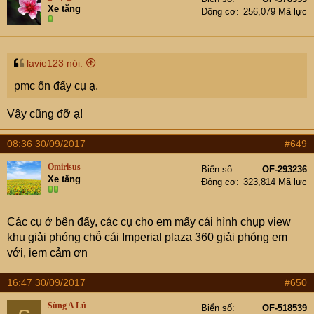
Xe tăng
Động cơ
256,079 Mã lực
lavie123 nói:
pmc ổn đấy cụ ạ.
Vậy cũng đỡ ạ!
08:36 30/09/2017
#649
Omirisus
Biển số
OF-293236
Xe tăng
Động cơ
323,814 Mã lực
Các cụ ở bên đấy, các cụ cho em mấy cái hình chụp view
khu giải phóng chỗ cái Imperial plaza 360 giải phóng em
với, iem cảm ơn
16:47 30/09/2017
#650
Sùng A Lú
Biển số
OF-518539