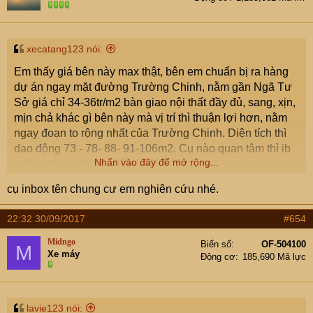
xecatang123 nói:
Em thấy giá bên này max thật, bên em chuẩn bị ra hàng
dự án ngay mặt đường Trường Chinh, nằm gần Ngã Tư
Sở giá chỉ 34-36tr/m2 bàn giao nội thất đầy đủ, sang, xịn,
mịn chả khác gì bên này mà vị trí thì thuận lợi hơn, nằm
ngay đoạn to rộng nhất của Trường Chinh. Diện tích thì
dao động 73 - 78- 88- 91-106m2. Cụ nào quan tâm thì ib
Nhấn vào đây để mở rộng...
hoặc call em tư vấn 0934.188.589
cụ inbox tên chung cư em nghiên cứu nhé.
22:32 30/09/2017
#654
Midngo
Biển số
OF-504100
M
Xe máy
Động cơ
185,690 Mã lực
lavie123 nói: