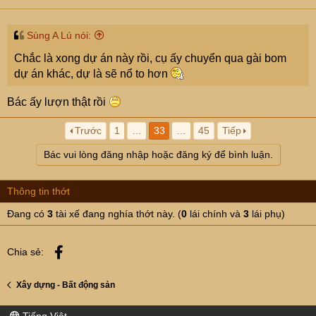
Sùng A Lú nói:
Chắc là xong dự án này rồi, cụ ấy chuyển qua gài bom
dự án khác, dự là sẽ nổ to hơn
Bác ấy lượn thật rồi
Trước
1
…
33
…
45
Tiếp
Bác vui lòng đăng nhập hoặc đăng ký để bình luận.
Thông tin thớt
Đang có
3
tài xế đang nghía thớt này. (
0
lái chính và
3
lái phụ)
Facebook
Chia sẻ:
Xây dựng - Bất động sản