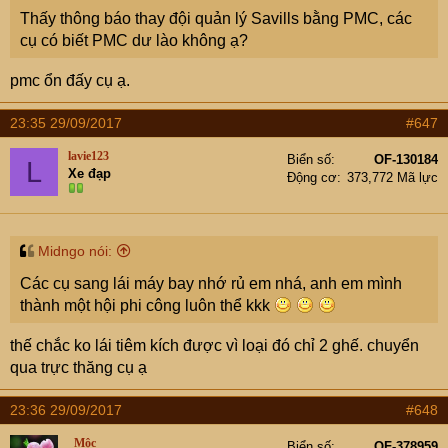
Thấy thông báo thay đội quản lý Savills bằng PMC, các
cụ có biết PMC dư lào không ạ?
pmc ổn đấy cụ ạ.
23:35 29/09/2017
#647
lavie123
Biển số
OF-130184
L
Xe đạp
Động cơ
373,772 Mã lực
Midngo nói:
Các cụ sang lái máy bay nhớ rủ em nhá, anh em mình
thành một hội phi công luôn thể kkk
thế chắc ko lái tiêm kích được vì loại đó chỉ 2 ghế. chuyển
qua trực thăng cụ ạ
23:36 29/09/2017
#648
_Mộc_
Biển số
OF-378959