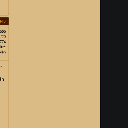
448
505
2/20
,774
 lực
Biên
ờ
ấn