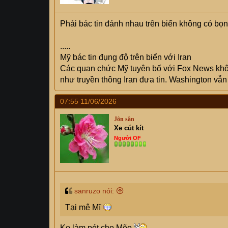
Phải bác tin đánh nhau trên biển không có bọn 
.....
Mỹ bác tin đụng độ trên biển với Iran
Các quan chức Mỹ tuyên bố với Fox News khô
như truyền thông Iran đưa tin. Washington vẫn 
07:55 11/06/2026
Jôn sần
Xe cút kít
Người OF
sanruzo nói:
Tại mê Mĩ
Ko làm pét cho Mẽo