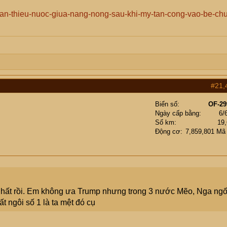
-iran-thieu-nuoc-giua-nang-nong-sau-khi-my-tan-cong-vao-be-ch
#21,
Biển số
OF-29
Ngày cấp bằng
6/
Số km
19
Động cơ
7,859,801 Mã
nhất rồi. Em không ưa Trump nhưng trong 3 nước Mẽo, Nga ng
t ngôi số 1 là ta mệt đó cụ