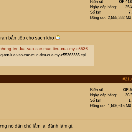
Biển số
OF-418
Ngày cấp bằng
25/
Số km
7
Động cơ
2,555,382 Mã
ran bắn tiếp cho sạch kho
ong-ten-lua-vao-cac-muc-tieu-cua-my-c55363335.epi
ng-ten-lua-vao-cac-muc-tieu-cua-my-c55363335.epi
#21,
Biển số
OF-5
Ngày cấp bằng
30/
Số km
1
Động cơ
1,506,615 Mã
ng nó dân chủ lắm, ai đánh làm gì.