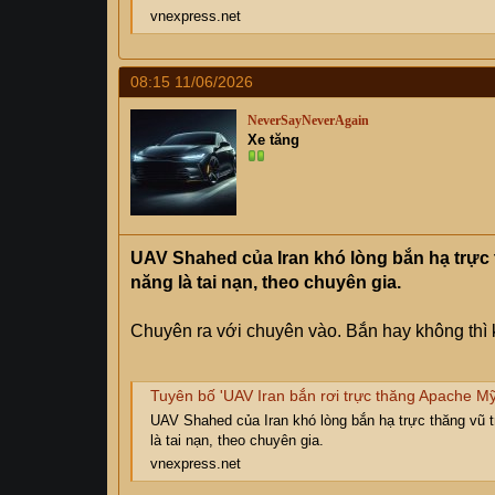
vnexpress.net
08:15 11/06/2026
NeverSayNeverAgain
Xe tăng
UAV Shahed của Iran khó lòng bắn hạ trực 
năng là tai nạn, theo chuyên gia.
Chuyên ra với chuyên vào. Bắn hay không thì k
Tuyên bố 'UAV Iran bắn rơi trực thăng Apache Mỹ
UAV Shahed của Iran khó lòng bắn hạ trực thăng vũ 
là tai nạn, theo chuyên gia.
vnexpress.net