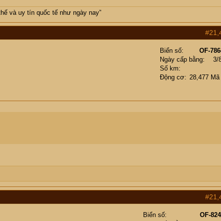
thế và uy tín quốc tế như ngày nay”
#21,
Biển số
OF-786
Ngày cấp bằng
3/
Số km
Động cơ
28,477 Mã
#21,
Biển số
OF-824