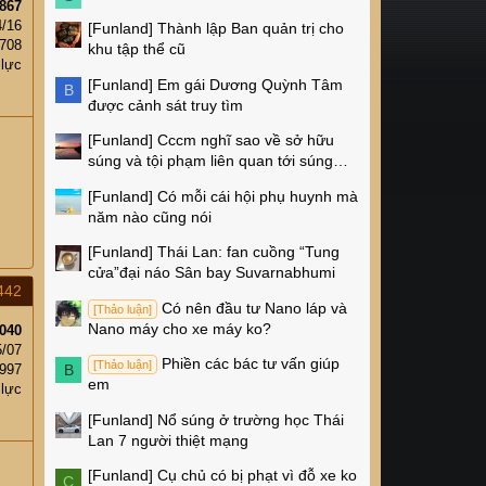
867
4/16
[Funland]
Thành lập Ban quản trị cho
,708
khu tập thể cũ
 lực
[Funland]
Em gái Dương Quỳnh Tâm
B
được cảnh sát truy tìm
[Funland]
Cccm nghĩ sao về sở hữu
súng và tội phạm liên quan tới súng
ống ở Mỹ
[Funland]
Có mỗi cái hội phụ huynh mà
năm nào cũng nói
[Funland]
Thái Lan: fan cuồng “Tung
cửa”đại náo Sân bay Suvarnabhumi
442
Có nên đầu tư Nano láp và
[Thảo luận]
Nano máy cho xe máy ko?
040
5/07
Phiền các bác tư vấn giúp
[Thảo luận]
,997
B
em
 lực
[Funland]
Nổ súng ở trường học Thái
Lan 7 người thiệt mạng
[Funland]
Cụ chủ có bị phạt vì đỗ xe ko
C