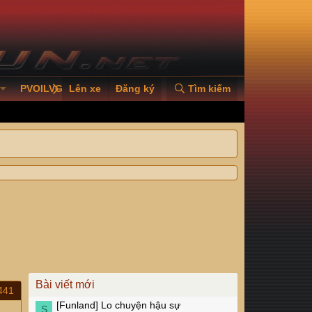
PVOILVGC2026
Lên xe
Đăng ký
Tìm kiếm
Bài viết mới
441
[Funland]
Lo chuyện hậu sự
S