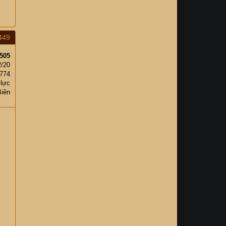
449
505
2/20
,774
 lực
Biên