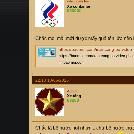
vừa đi vừa láii
s
i
Xe container
t
a
r
t
e
Chắc moi mãi mới được mấy quả tên lửa nên I
r
https://baomoi.com/iran-cong-bo-video-ph
https://baomoi.com/iran-cong-bo-video-pho
baomoi.com
22:10 10/06/2026
a_m_d
Xe tăng
Chắc là bể nước hột nhưn... chứ bể nước thườ