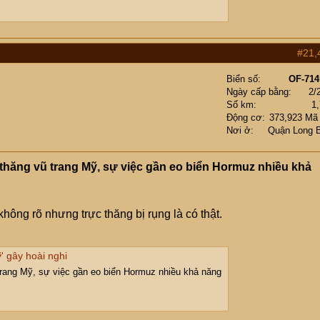
#21,
Biển số
OF-714
Ngày cấp bằng
2/
Số km
1
Động cơ
373,923 Mã
Nơi ở
Quận Long 
thăng vũ trang Mỹ, sự việc gần eo biển Hormuz nhiều khả
hông rõ nhưng trực thăng bị rụng là có thật.
' gây hoài nghi
trang Mỹ, sự việc gần eo biển Hormuz nhiều khả năng