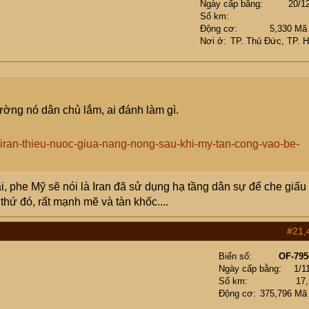
Ngày cấp bằng
20/1
Số km
Động cơ
5,330 Mã
Nơi ở
TP. Thủ Đức, TP. 
ờng nó dân chủ lắm, ai đánh làm gì.
i-iran-thieu-nuoc-giua-nang-nong-sau-khi-my-tan-cong-vao-be-
i, phe Mỹ sẽ nói là Iran đã sử dụng hạ tầng dân sự để che giấu
thứ đó, rất mạnh mẽ và tàn khốc....
#21,
Biển số
OF-795
Ngày cấp bằng
1/1
Số km
17
Động cơ
375,796 Mã