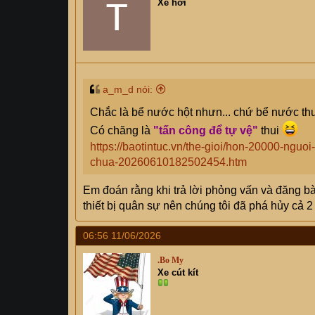
Xe hơi
o
n
s
:
a_m_d nói:
Chắc là bể nước hột nhưn... chứ bể nước thư
Có chăng là
"tấn công để tự vệ"
thui
https://baotintuc.vn/the-gioi/hon-20000-nguo
chua-20260610182502454.htm
Em đoán rằng khi trả lời phỏng vấn và đăng bà
thiết bị quân sự nên chúng tôi đã phá hủy cả 2 
06:56 11/06/2026
.Bo My
Xe cút kít