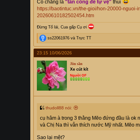
Có chăng là
"tấn công để tự vệ"
thui
https://baotintuc.vn/the-gioi/hon-20000-nguoi
20260610182502454.htm
Đừng Tổ lái, Cua gấp Cụ
ơi
R
ss22061976
và
Trực TT
e
a
23:15 10/06/2026
c
t
Jôn sần
i
Xe cút kít
o
Người OF
n
s
:
thudoll88 nói:
cụ hâm à trong 3 thằng Mẽo đứng đầu là ok 
và Chị Na thì vẫn thích nước Mỹ nhất. Mẽo mấ
Sao lại mệt?