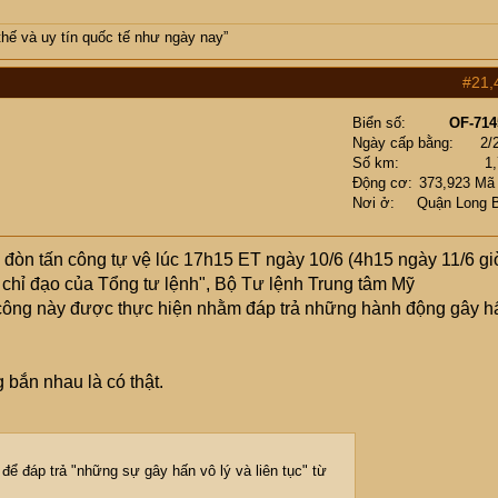
thế và uy tín quốc tế như ngày nay”
#21,
Biển số
OF-714
Ngày cấp bằng
2/
Số km
1
Động cơ
373,923 Mã
Nơi ở
Quận Long 
 đòn tấn công tự vệ lúc 17h15 ET ngày 10/6 (4h15 ngày 11/6 gi
o chỉ đạo của Tổng tư lệnh", Bộ Tư lệnh Trung tâm Mỹ
công này được thực hiện nhằm đáp trả những hành động gây h
 bắn nhau là có thật.
để đáp trả "những sự gây hấn vô lý và liên tục" từ