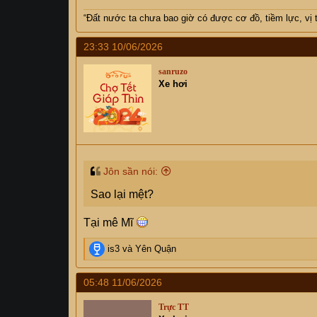
“Đất nước ta chưa bao giờ có được cơ đồ, tiềm lực, vị 
23:33 10/06/2026
sanruzo
Xe hơi
Jôn sần nói:
Sao lại mệt?
Tại mê Mĩ
R
is3
và
Yên Quận
e
a
05:48 11/06/2026
c
t
Trực TT
i