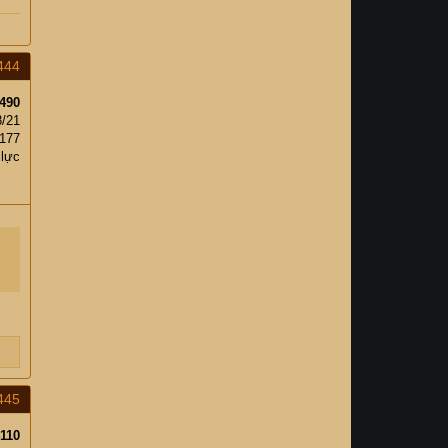
444
490
8/21
177
 lực
445
110