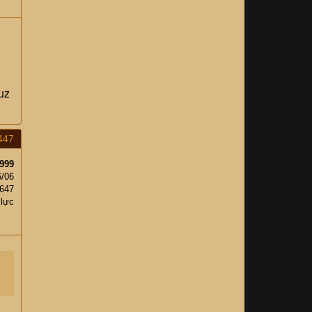
uz
447
999
6/06
,647
 lực