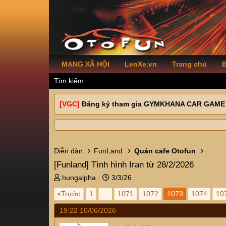
MẠNG XÃ HỘI
LenXe.vn
Trang chủ
B
Tìm kiếm
[VGC]
Đăng ký tham gia GYMKHANA CAR GAME
Diễn đàn
FunLand
Quán cafe Otofun
[Funland]
Tình hình Iran từ 28/2/2026
T
N
hungalpha
3/3/26
h
g
Trước
1
…
1071
1072
1073
1074
10
r
à
e
y
19:22 10/06/2026
a
g
d
ử