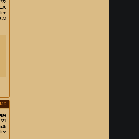
2/22
106
 lực
HCM
446
404
1/21
,509
 lực