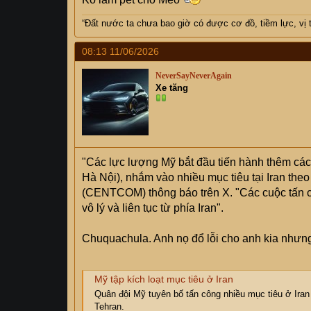
“Đất nước ta chưa bao giờ có được cơ đồ, tiềm lực, vị 
08:13 11/06/2026
NeverSayNeverAgain
Xe tăng
"Các lực lượng Mỹ bắt đầu tiến hành thêm các
Hà Nội), nhắm vào nhiều mục tiêu tại Iran the
(CENTCOM) thông báo trên X. "Các cuộc tấn 
vô lý và liên tục từ phía Iran".
Chuquachula. Anh nọ đổ lỗi cho anh kia nhưng
Mỹ tập kích loạt mục tiêu ở Iran
Quân đội Mỹ tuyên bố tấn công nhiều mục tiêu ở Iran 
Tehran.