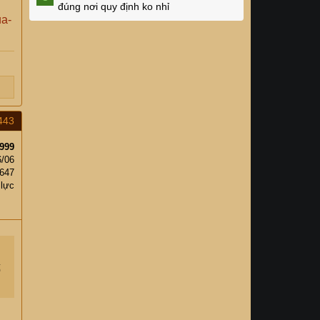
đúng nơi quy định ko nhỉ
ua-
443
999
6/06
,647
 lực
ố