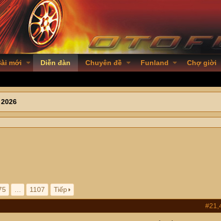
ài mới
Diễn đàn
Chuyên đề
Funland
Chợ giời
 2026
75
…
1107
Tiếp
#21,