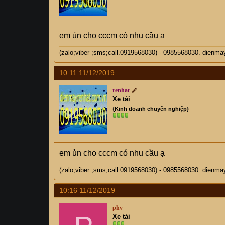
em ủn cho cccm có nhu cầu ạ
(zalo;viber ;sms;call.0919568030) - 0985568030. di
10:11 11/12/2019
renhat
Xe tải
{Kinh doanh chuyên nghiệp}
em ủn cho cccm có nhu cầu ạ
(zalo;viber ;sms;call.0919568030) - 0985568030. di
10:16 11/12/2019
phv
Xe tải