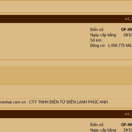
#4,
Biển số
OF-49
Ngày cấp bằng
19/1
Số km
Động cơ
1,058,775 Mã
enmayrenhat.com.vn . CTY TNHH ĐIỆN TỬ ĐIỆN LẠNH PHÚC ANH.
#4,
Biển số
OF-49
Ngày cấp bằng
19/1