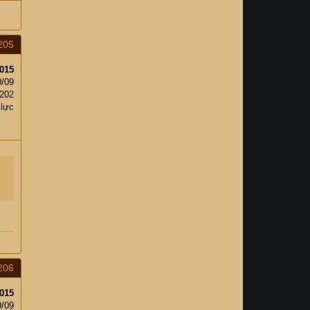
205
015
0/09
202
 lực
206
015
0/09