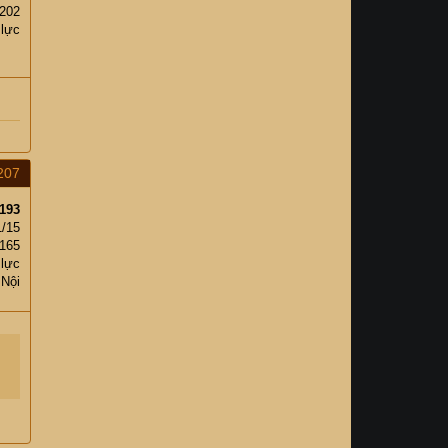
202
 lực
207
193
1/15
,165
 lực
 Nội