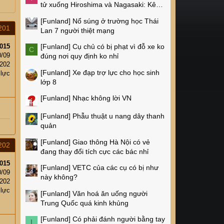
tử xuống Hiroshima và Nagasaki: Kêu
gọi xóa bỏ vũ khí hạt nhân
[Funland]
Nổ súng ở trường học Thái
201
Lan 7 người thiệt mạng
015
[Funland]
Cụ chủ có bị phạt vì đỗ xe ko
C
0/09
đúng nơi quy định ko nhỉ
202
[Funland]
Xe đạp trợ lực cho học sinh
 lực
lớp 8
[Funland]
Nhạc không lời VN
[Funland]
Phẫu thuật u nang dây thanh
quản
[Funland]
Giao thông Hà Nội có vẻ
202
đang thay đổi tích cực các bác nhỉ
015
[Funland]
VETC của các cụ có bị như
0/09
này không?
202
 lực
[Funland]
Văn hoá ăn uống người
Trung Quốc quá kinh khủng
[Funland]
Có phải đánh người bằng tay
I