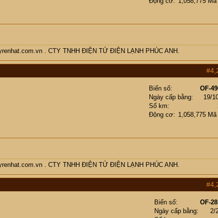
Động cơ
1,058,775 Mã
enmayrenhat.com.vn . CTY TNHH ĐIỆN TỬ ĐIỆN LẠNH PHÚC ANH.
#4,
Biển số
OF-49
Ngày cấp bằng
19/1
Số km
Động cơ
1,058,775 Mã
enmayrenhat.com.vn . CTY TNHH ĐIỆN TỬ ĐIỆN LẠNH PHÚC ANH.
#4,
Biển số
OF-28
Ngày cấp bằng
2/