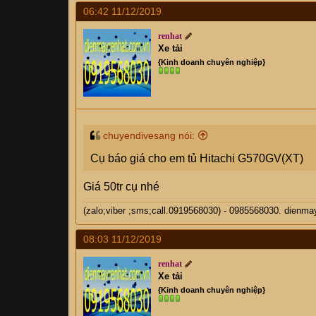
06:42 11/12/2019
renhat
Xe tải
{Kinh doanh chuyên nghiệp}
chuyendivesang nói:
Cụ báo giá cho em tủ Hitachi G570GV(XT)
Giá 50tr cụ nhé
(zalo;viber ;sms;call.0919568030) - 0985568030. di
08:03 11/12/2019
renhat
Xe tải
{Kinh doanh chuyên nghiệp}