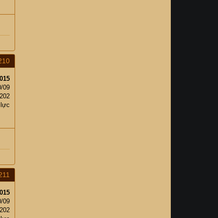
210
015
0/09
202
 lực
211
015
0/09
202