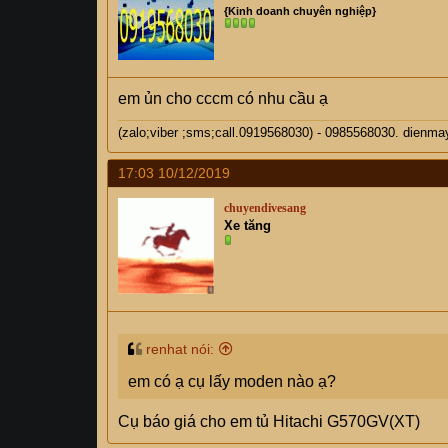
{Kinh doanh chuyên nghiệp}
em ủn cho cccm có nhu cầu ạ
(zalo;viber ;sms;call.0919568030) - 0985568030. di
17:03 10/12/2019
chuyendivesang
Xe tăng
renhat nói:
em có ạ cụ lấy moden nào ạ?
Cụ báo giá cho em tủ Hitachi G570GV(XT)