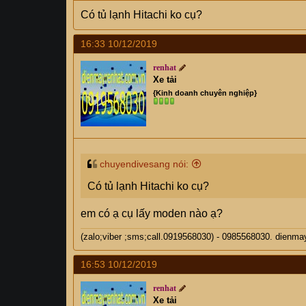
Có tủ lạnh Hitachi ko cụ?
16:33 10/12/2019
renhat
Xe tải
{Kinh doanh chuyên nghiệp}
chuyendivesang nói:
Có tủ lạnh Hitachi ko cụ?
em có ạ cụ lấy moden nào ạ?
(zalo;viber ;sms;call.0919568030) - 0985568030. di
16:53 10/12/2019
renhat
Xe tải