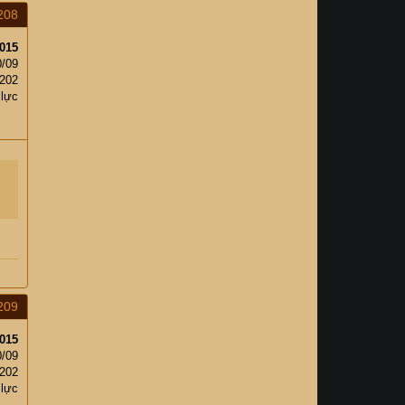
208
015
0/09
202
 lực
209
015
0/09
202
 lực