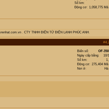
Số km
Động cơ
1,058,775 Mã
enmayrenhat.com.vn . CTY TNHH ĐIỆN TỬ ĐIỆN LẠNH PHÚC ANH.
#4,
Biển số
OF-350
Ngày cấp bằng
10/
Số km
1
Động cơ
275,404 Mã
Nơi ở
Hà