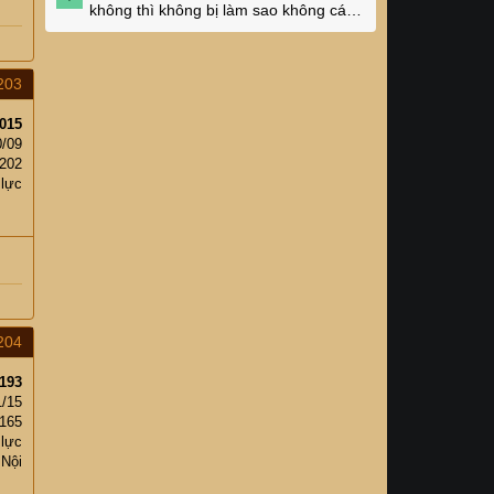
không thì không bị làm sao không các
cụ?
203
015
0/09
202
 lực
204
193
1/15
,165
 lực
 Nội