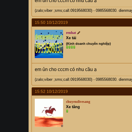
em ủn cho cccm có nhu cầu ạ
(zalo;viber ;sms;call.0919568030) - 0985568030. di
15:50 10/12/2019
renhat
Xe tải
{Kinh doanh chuyên nghiệp}
em ủn cho cccm có nhu cầu ạ
(zalo;viber ;sms;call.0919568030) - 0985568030. di
15:52 10/12/2019
chuyendivesang
Xe tăng