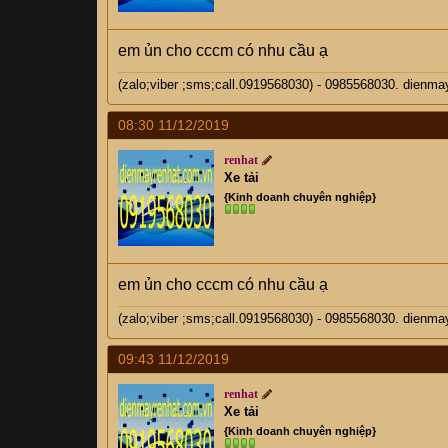
em ủn cho cccm có nhu cầu ạ
(zalo;viber ;sms;call.0919568030) - 0985568030. di
08:30 11/12/2019
renhat
Xe tải
{Kinh doanh chuyên nghiệp}
em ủn cho cccm có nhu cầu ạ
(zalo;viber ;sms;call.0919568030) - 0985568030. di
09:43 11/12/2019
renhat
Xe tải
{Kinh doanh chuyên nghiệp}