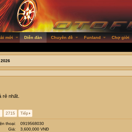
ài mới
Diễn đàn
Chuyên đề
Funland
Chợ giời
 2026
á rẻ nhất.
…
2715
Tiếp
ện thoại
0919568030
Giá
3,600,000 VNĐ