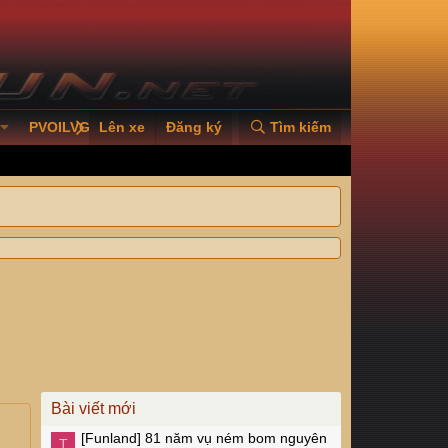
PVOILVGC2026
Lên xe
Đăng ký
Tìm kiếm
Bài viết mới
[Funland]
81 năm vụ ném bom nguyên
T