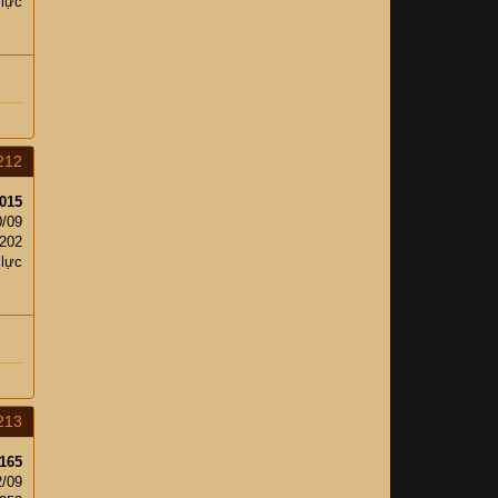
 lực
212
015
0/09
202
 lực
213
165
2/09