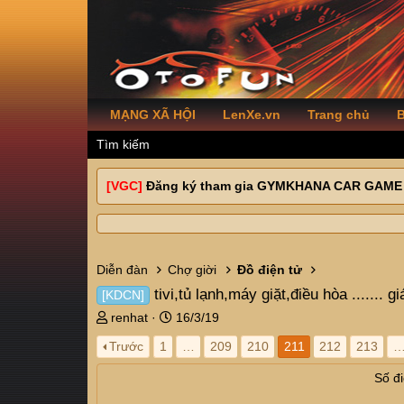
MẠNG XÃ HỘI
LenXe.vn
Trang chủ
B
Tìm kiếm
[VGC]
Đăng ký tham gia GYMKHANA CAR GAME
Diễn đàn
Chợ giời
Đồ điện tử
tivi,tủ lạnh,máy giặt,điều hòa ....... gi
[KDCN]
T
N
renhat
16/3/19
h
g
Trước
1
…
209
210
211
212
213
r
à
e
y
Số đi
a
g
d
ử