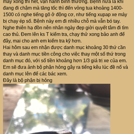
máy xong thì hết, vận hành bình thường. Bệnh nữa là khi
đang đi chậm mà tăng tốc thì đến vỏng tua khoảng 1400-
1500 có nghe tiếng gõ ở động cơ, như tiếng xupap xe máy
bị chạy ép số. Bệnh này em đi nhiều chỗ mà vẫn bó tay.
Nghe thiên hạ đồn nên nhân ngày đẹp giời quyết tâm đi tìm
cao thủ. Đem lên ks T kiểm tra, chạy thử xong bảo anh để
đây, mai cho anh em kiểm tra kỹ hơn.
Hai hôm sau em nhận được danh mục khoảng 30 thứ cần
thay và danh mục tiền công cho việc thay một số thứ trong
danh mục đó, với số tiền khoảng hơn 1/3 giá trị xe của em.
Em sẽ đưa ảnh bộ phận hỏng gây ra tiếng kêu lúc đề nổ và
danh mục lên để các bác xem.
Đây là bộ phận bị hỏng