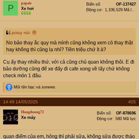
t
papais
Biển số
OF-137427
P
i
Xe hơi
Động cơ
1,106,529 Mã lực
o
n
s
:
poiuy nói:
No bảo thay ắc quy mà mình cũng không xem có thay thật
hay không thì cũng lạ nhỉ? Tiền triệu chứ ít à?
Cụ ấy thay nhiều thứ, với cả cũng chủ quan không thôi. E đi
bảo dưỡng cũng để xe đấy đi cafe xong về lấy chứ không
check món 1 đâu.
R
Mũi tên bạc
và
sonews
e
a
14:49 14/05/2025
#25
c
t
Hongduong73
Biển số
OF-878696
i
Xe máy
Động cơ
580 Mã lực
o
n
s
quan điểm của em, hỏng thì phải sửa, không sửa được tháo
: