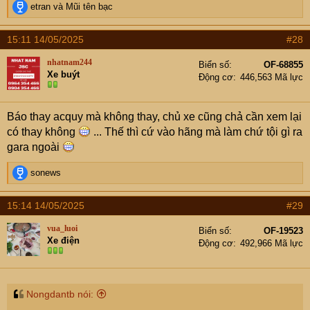
R
etran
và
Mũi tên bạc
e
a
15:11 14/05/2025
#28
c
t
nhatnam244
Biển số
OF-68855
i
Xe buýt
Động cơ
446,563 Mã lực
o
n
s
Báo thay acquy mà không thay, chủ xe cũng chả cần xem lại
:
có thay không
... Thế thì cứ vào hãng mà làm chứ tội gì ra
gara ngoài
R
sonews
e
a
15:14 14/05/2025
#29
c
t
vua_luoi
Biển số
OF-19523
i
Xe điện
Động cơ
492,966 Mã lực
o
n
s
:
Nongdantb nói: