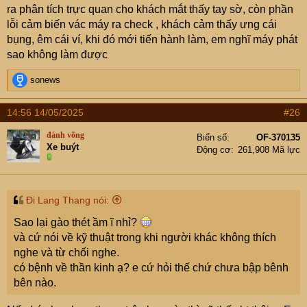
ra phân tích trực quan cho khách mắt thấy tay sờ, còn phần
lỗi cảm biến vác máy ra check , khách cảm thấy ưng cái
bụng, êm cái ví, khi đó mới tiến hành làm, em nghĩ máy phát
sao không làm được
R
sonews
e
a
14:56 14/05/2025
#26
c
t
đánh võng
Biển số
OF-370135
i
Xe buýt
Động cơ
261,908 Mã lực
o
n
s
:
Đi Lang Thang nói:
Sao lại gào thét ầm ĩ nhỉ?
và cứ nói về kỹ thuật trong khi người khác không thích
nghe và từ chối nghe.
có bệnh về thần kinh ạ? e cứ hỏi thế chứ chưa bập bênh
bên nào.