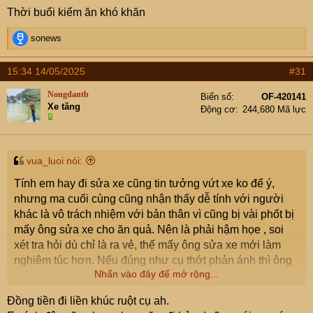
s
Thời buổi kiếm ăn khó khăn
:
R
sonews
e
a
15:34 14/05/2025
#31
c
t
Nongdantb
Biển số
OF-420141
i
Xe tăng
Động cơ
244,680 Mã lực
o
n
s
:
vua_luoi nói:
Tính em hay đi sửa xe cũng tin tưởng vứt xe ko để ý,
nhưng ma cuối cùng cũng nhận thấy dễ tính với người
khác là vô trách nhiệm với bản thân vì cũng bị vài phốt bị
mấy ông sửa xe cho ăn quả. Nên là phải hậm họe , soi
xét tra hỏi dù chỉ là ra vẻ, thế mấy ông sửa xe mới làm
nghiêm túc hơn. Nếu đúng như cụ thớt phản ánh thì ông
Nhấn vào đây để mở rộng...
toán này cũng chả ra gì
Đồng tiền đi liền khúc ruột cụ ah.