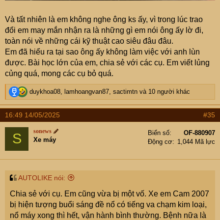
Và tất nhiên là em không nghe ông ks ấy, vì trong lúc trao
đổi em may mắn nhận ra là những gì em nói ông ấy lờ đi,
toàn nói về những cái kỹ thuật cao siêu đâu đâu.
Em đã hiểu ra tại sao ông ấy không làm việc với anh lùn
được. Bài học lớn của em, chia sẻ với các cụ. Em viết lủng
củng quá, mong các cụ bỏ quá.
R
duykhoa08
,
lamhoangvan87
,
sactimtn
và 10 người khác
e
a
16:49 14/05/2025
#35
c
t
sonews
Biển số
OF-880907
S
i
Xe máy
Động cơ
1,044 Mã lực
o
n
s
:
AUTOLIKE nói:
Chia sẻ với cụ. Em cũng vừa bị một vố. Xe em Cam 2007
bị hiện tượng buổi sáng đề nổ có tiếng va chạm kim loại,
nổ máy xong thì hết, vận hành bình thường. Bệnh nữa là