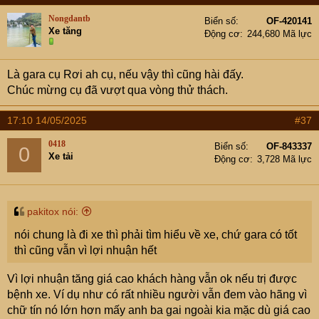
t
Nongdantb
Biển số
OF-420141
i
Xe tăng
Động cơ
244,680 Mã lực
o
n
s
Là gara cụ Rơi ah cụ, nếu vậy thì cũng hài đấy.
:
Chúc mừng cụ đã vượt qua vòng thử thách.
17:10 14/05/2025
#37
0418
Biển số
OF-843337
0
Xe tải
Động cơ
3,728 Mã lực
pakitox nói:
nói chung là đi xe thì phải tìm hiểu về xe, chứ gara có tốt
thì cũng vẫn vì lợi nhuận hết
Vì lợi nhuận tăng giá cao khách hàng vẫn ok nếu trị được
bệnh xe. Ví dụ như có rất nhiều người vẫn đem vào hãng vì
chữ tín nó lớn hơn mấy anh ba gai ngoài kia mặc dù giá cao