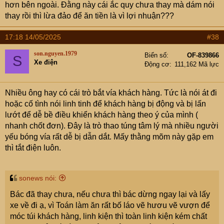
hơn bên ngoài. Đằng này cái ắc quy chưa thay mà dám nói
thay rồi thì lừa đảo để ăn tiền là vì lợi nhuận???
Còn đây là cái làm em đau cả tim và ví.
17:18 14/05/2025
#38
son.nguyen.1979
Biển số
OF-839866
S
Xe điện
Động cơ
111,162 Mã lực
Nhiều ông hay có cái trò bắt vía khách hàng. Tức là nói át đi
hoặc cố tình nói linh tinh để khách hàng bị động và bị lấn
lướt để dễ bề điều khiển khách hàng theo ý của mình (
nhanh chốt đơn). Đây là trò thao túng tâm lý mà nhiều người
yếu bóng vía rất dễ bị dẫn dắt. Mấy thằng mõm này gặp em
thì tắt điện luôn.
sonews nói:
Bác đã thay chưa, nếu chưa thì bác dừng ngay lại và lấy
xe về đi ạ, vì Toán làm ăn rất bố láo vẽ hươu vẽ vượn để
móc túi khách hàng, linh kiện thì toàn linh kiện kém chất