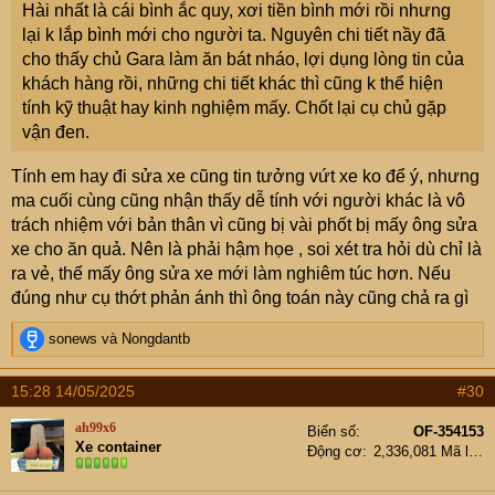
Hài nhất là cái bình ắc quy, xơi tiền bình mới rồi nhưng
lại k lắp bình mới cho người ta. Nguyên chi tiết nầy đã
cho thấy chủ Gara làm ăn bát nháo, lợi dụng lòng tin của
khách hàng rồi, những chi tiết khác thì cũng k thể hiện
tính kỹ thuật hay kinh nghiệm mấy. Chốt lại cụ chủ gặp
vận đen.
Tính em hay đi sửa xe cũng tin tưởng vứt xe ko để ý, nhưng
ma cuối cùng cũng nhận thấy dễ tính với người khác là vô
trách nhiệm với bản thân vì cũng bị vài phốt bị mấy ông sửa
xe cho ăn quả. Nên là phải hậm họe , soi xét tra hỏi dù chỉ là
ra vẻ, thế mấy ông sửa xe mới làm nghiêm túc hơn. Nếu
đúng như cụ thớt phản ánh thì ông toán này cũng chả ra gì
R
sonews
và
Nongdantb
e
a
15:28 14/05/2025
#30
c
t
ah99x6
Biển số
OF-354153
i
Xe container
Động cơ
2,336,081 Mã lực
o
n