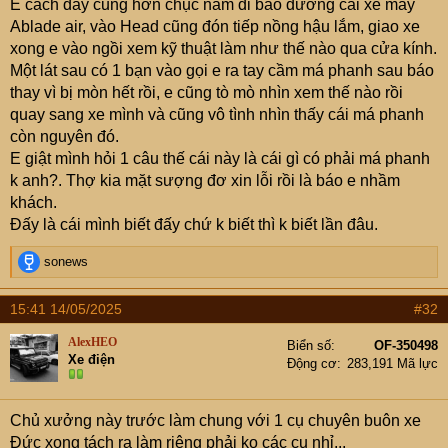
E cách đây cũng hơn chục năm đi bảo dưỡng cái xe máy
Ablade air, vào Head cũng đón tiếp nồng hậu lắm, giao xe
xong e vào ngồi xem kỹ thuật làm như thế nào qua cửa kính.
Một lát sau có 1 bạn vào gọi e ra tay cầm má phanh sau báo
thay vì bị mòn hết rồi, e cũng tò mò nhìn xem thế nào rồi
quay sang xe mình và cũng vô tình nhìn thấy cái má phanh
còn nguyên đó.
E giật mình hỏi 1 câu thế cái này là cái gì có phải má phanh
k anh?. Thợ kia mặt sượng đơ xin lỗi rồi là báo e nhầm
khách.
Đấy là cái mình biết đấy chứ k biết thì k biết lần đâu.
R
sonews
e
a
15:41 14/05/2025
#32
c
t
AlexHEO
Biển số
OF-350498
i
Xe điện
Động cơ
283,191 Mã lực
o
n
s
Chủ xưởng này trước làm chung với 1 cụ chuyên buôn xe
:
Đức xong tách ra làm riêng phải ko các cụ nhỉ...