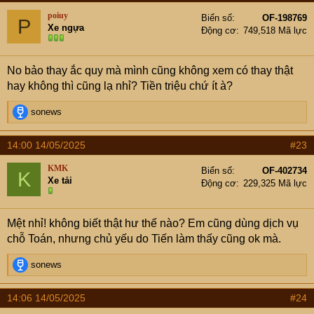
poiuy
Biển số
OF-198769
P
Xe ngựa
Động cơ
749,518 Mã lực
No bảo thay ắc quy mà mình cũng không xem có thay thật
hay không thì cũng lạ nhỉ? Tiền triệu chứ ít à?
R
sonews
e
a
14:00 14/05/2025
#23
c
t
KMK
Biển số
OF-402734
K
i
Xe tải
Động cơ
229,325 Mã lực
o
n
s
Mệt nhỉ! không biết thật hư thế nào? Em cũng dùng dịch vụ
:
chỗ Toán, nhưng chủ yếu do Tiến làm thấy cũng ok mà.
R
sonews
e
a
14:06 14/05/2025
#24
c