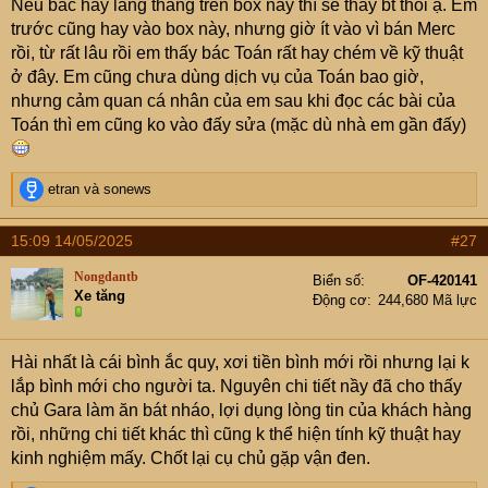
Nếu bác hay lang thang trên box này thì sẽ thấy bt thôi ạ. Em
trước cũng hay vào box này, nhưng giờ ít vào vì bán Merc
rồi, từ rất lâu rồi em thấy bác Toán rất hay chém về kỹ thuật
ở đây. Em cũng chưa dùng dịch vụ của Toán bao giờ,
nhưng cảm quan cá nhân của em sau khi đọc các bài của
Toán thì em cũng ko vào đấy sửa (mặc dù nhà em gần đấy)
R
etran
và
sonews
e
a
15:09 14/05/2025
#27
c
t
Nongdantb
Biển số
OF-420141
i
Xe tăng
Động cơ
244,680 Mã lực
o
n
s
Hài nhất là cái bình ắc quy, xơi tiền bình mới rồi nhưng lại k
:
lắp bình mới cho người ta. Nguyên chi tiết nầy đã cho thấy
chủ Gara làm ăn bát nháo, lợi dụng lòng tin của khách hàng
rồi, những chi tiết khác thì cũng k thể hiện tính kỹ thuật hay
kinh nghiệm mấy. Chốt lại cụ chủ gặp vận đen.