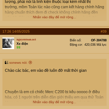
lượng, phải nói là linh kiện thuộc loại kém nhất thị
trường, mồm Toán lúc nào cũng cam kết hàng chính hãng
hàng chuẩn thích đem đi check không chính hãng đền
Nhấn vào đây để mở rộng...
gấp 10. Rồi những gì khách hàng phàn nàn và nói thì
Toán đều bỏ ngoài tai không nghe câu nào, sau đó Toán
nói 1 tràng giang đại hải về những kỹ thuật cao siêu từ
17:26 14/05/2025
#39
các kỹ sư thế giới mà lại không liên quan tí gì đến cái
khách hàng đang thắc mắc. Nhưng tất cả chỉ là mõm.
nguyentoan.uct
Biển số
OF-304788
Xe điện
Còn nếu rồi thì em xin chia buồn với bác
Động cơ
420,036 Mã lực
sonews nói:
Chào các bác, em vào đề luôn đỡ mất thời gian
Chuyện là em có chiếc Merc C200 bị kêu ooooo ở điều
hòa, có 1 người trên diễn đàn giới thiệu em qua thử Toán
Nhấn vào đây để mở rộng...
Mercedes mạn Ngã tư Tam Trinh, Đường Vành Đai 3,
Yên Sở, Hoàng Mai, Hà Nội để sửa. Sau khi liên lạc với