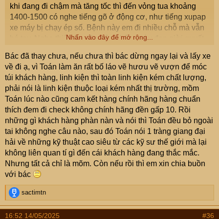
khi đang đi chậm mà tăng tốc thì đến vỏng tua khoảng
1400-1500 có nghe tiếng gõ ở động cơ, như tiếng xupap
xe máy bị chạy ép số. Bệnh này em đi nhiều chỗ mà vẫn
Nhấn vào đây để mở rộng...
bó tay. Nghe thiên hạ đồn nên nhân ngày đẹp giời quyết
tâm đi tìm cao thủ. Đem lên ks T kiểm tra, chạy thử xong
Bác đã thay chưa, nếu chưa thì bác dừng ngay lại và lấy xe
bảo anh để đây, mai cho anh em kiểm tra kỹ hơn.
về đi ạ, vì Toán làm ăn rất bố láo vẽ hươu vẽ vượn để móc
Hai hôm sau em nhận được danh mục khoảng 30 thứ
túi khách hàng, linh kiện thì toàn linh kiện kém chất lượng,
cần thay và danh mục tiền công cho việc thay một số thứ
phải nói là linh kiện thuộc loại kém nhất thị trường, mồm
trong danh mục đó, với số tiền khoảng hơn 1/3 giá trị xe
Toán lúc nào cũng cam kết hàng chính hãng hàng chuẩn
của em. Em sẽ đưa ảnh bộ phận hỏng gây ra tiếng kêu
thích đem đi check không chính hãng đền gấp 10. Rồi
lúc đề nổ và danh mục lên để các bác xem.
những gì khách hàng phàn nàn và nói thì Toán đều bỏ ngoài
Đây là bộ phận bị hỏng
tai không nghe câu nào, sau đó Toán nói 1 tràng giang đại
hải về những kỹ thuật cao siêu từ các kỹ sư thế giới mà lại
không liên quan tí gì đến cái khách hàng đang thắc mắc.
Nhưng tất cả chỉ là mõm. Còn nếu rồi thì em xin chia buồn
với bác
R
sactimtn
e
a
16:52 14/05/2025
#36
c