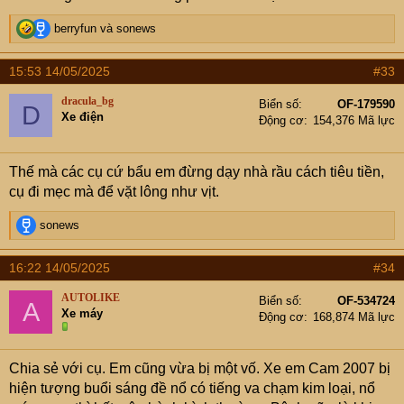
R
berryfun
và
sonews
e
a
15:53 14/05/2025
#33
c
t
dracula_bg
Biển số
OF-179590
D
i
Xe điện
Động cơ
154,376 Mã lực
o
n
s
Thế mà các cụ cứ bẩu em đừng dạy nhà rầu cách tiêu tiền,
:
cụ đi mẹc mà để vặt lông như vịt.
R
sonews
e
a
16:22 14/05/2025
#34
c
t
AUTOLIKE
Biển số
OF-534724
A
i
Xe máy
Động cơ
168,874 Mã lực
o
n
s
Chia sẻ với cụ. Em cũng vừa bị một vố. Xe em Cam 2007 bị
:
hiện tượng buổi sáng đề nổ có tiếng va chạm kim loại, nổ