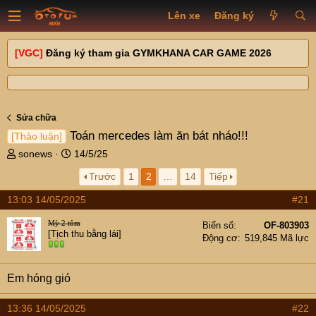
Lên xe
Đăng ký
[VGC]
Đăng ký tham gia GYMKHANA CAR GAME 2026
Sửa chữa
Toán mercedes làm ăn bát nháo!!!
[Thảo luận]
T
N
sonews
14/5/25
h
g
Trước
1
2
…
14
Tiếp
r
à
e
y
13:03 14/05/2025
#21
a
g
d
ử
Mỳ 2 tôm
Biển số
OF-803903
s
i
[Tịch thu bằng lái]
Động cơ
519,845 Mã lực
t
a
r
Em hóng gió
t
e
13:36 14/05/2025
#22
r