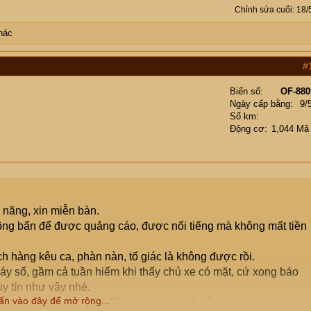
Chỉnh sửa cuối:
18/
hác
#
Biển số
OF-880
Ngày cấp bằng
9/
Số km
Động cơ
1,044 Mã
 năng, xin miễn bàn.
thông bẩn để được quảng cáo, được nổi tiếng mà không mất tiền
ch hàng kêu ca, phàn nàn, tố giác là không được rồi.
 máy số, gầm cả tuần hiếm khi thấy chủ xe có mặt, cứ xong báo
y tín như vậy nhé.
ấn vào đây để mở rộng...
bên mua, khách hàng! Tôi mua 1 món đồ trên eBay, thanh toán