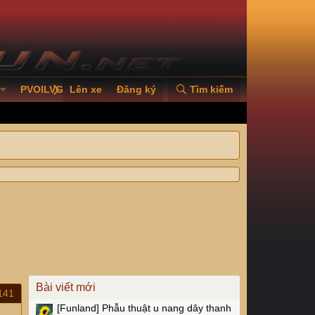
PVOILVGC2026
Lên xe
Đăng ký
Tìm kiếm
Bài viết mới
141
[Funland]
Phẫu thuật u nang dây thanh