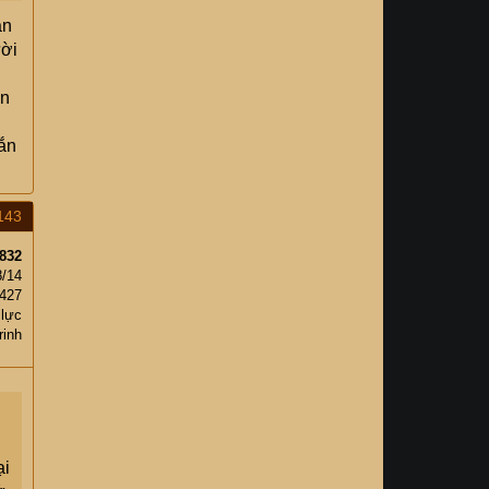
ắn
ười
án
hắn
143
832
8/14
,427
 lực
rinh
ại