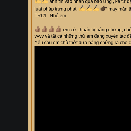
anh tin vào nhân quả báo ứng , kể từ đ
luật pháp trừng phạt.
may mắn th
TRỜI . Nhé em
em cứ chuẩn bị bằng chứng, chứng
vvvv và tất cả những thứ em đang xuyên tạc để
Yêu cầu em chủ thớt đưa bằng chứng ra cho 