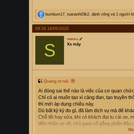
R
bumbum17
,
tuananh03k2
,
đánh võng
và 1 người k
e
a
09:25 18/05/2025
c
t
sonews
i
S
Xe máy
o
n
s
:
Quang.nt nói:
Ai đúng sai thế nào là việc của cơ quan chức
Chỉ có ai muốn tạo xì căng đan, tạo truyền 
thì mới áp dụng chiêu này.
Dù bất kỳ ký do gì, đã làm dịch vụ mà để khá
Chỗ tôi hay sửa, khi có khách đại tu cái xe,
đến nhận xe về, chủ gara cố gắng phấn đấu u
Nh
Hầu hết các nền tảng, ứng dụng đều bảo vệ 