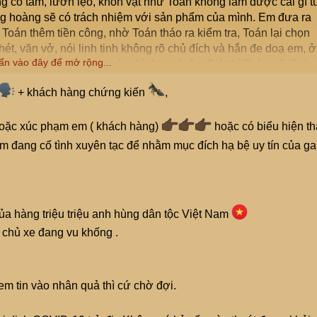
 có tầm, lươn lẹo, khôn vặt như Toán không làm được cái gì t
đàng hoàng sẽ có trách nhiệm với sản phẩm của mình. Em đưa ra
Toán thêm tiền công, nhờ Toán tháo ra kiểm tra, Toán lại chọn
ét, văn vở, nói linh tinh không rõ chủ đích và hắn đe doạ em, ở
ấn vào đây để mở rộng...
ởng như hắn định lao vào đánh em luôn. Giờ thì Toán nổi lềnh
+ khách hàng chứng kiến
,
hoặc xúc phạm em ( khách hàng)
hoặc có biểu hiện th
m đang cố tình xuyên tạc để nhằm mục đích hạ bệ uy tín của ga
 hàng triệu triệu anh hùng dân tộc Việt Nam
chủ xe đang vu khống .
em tin vào nhân quả thì cứ chờ đợi.