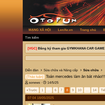
MẠNG XÃ HỘI
LenXe.vn
Trang chủ
B
Tìm kiếm
[VGC]
Đăng ký tham gia GYMKHANA CAR GAME
Diễn đàn
Sửa chữa và Nâng cấp
Sửa chữa
Toán mercedes làm ăn bát nháo!!
[Thảo luận]
T
N
sonews
14/5/25
h
g
Trước
1
…
6
7
8
9
10
…
14
Ti
r
à
e
y
07:04 18/05/2025
a
g
d
ử