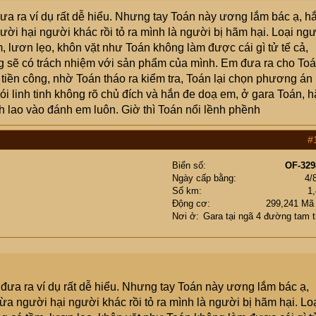
 nhằng, lươn lẹo... đã chuyển tiền 2 lần mà nó vẫn kiểu lừa
 đưa ra ví dụ rất dễ hiểu. Nhưng tay Toán này ương lắm bác ạ, h
hoàn trả, lập túc họ báo "case này đã đóng, việc đã được giải
gười hại người khác rồi tỏ ra mình là người bị hãm hại. Loại ng
l không cần biết bên bán DV đúng hay sai, khi KH yêu cầu là
 lươn lẹo, khôn vặt như Toán không làm được cái gì tử tế cả,
người bán. Câu chuyện này cho thấy KH là bên yếu thế, vì tiền đã
ng sẽ có trách nhiệm với sản phẩm của mình. Em đưa ra cho To
tiền công, nhờ Toán tháo ra kiểm tra, Toán lại chọn phương án
g lại, đi tiếp thì k cứu được đâu!
nói linh tinh không rõ chủ đích và hắn đe doạ em, ở gara Toán, 
 lao vào đánh em luôn. Giờ thì Toán nổi lềnh phềnh
#
Biển số
OF-329
Ngày cấp bằng
4/
Số km
1
Động cơ
299,241 Mã
Nơi ở
Gara tại ngã 4 đường tam t
à đưa ra ví dụ rất dễ hiểu. Nhưng tay Toán này ương lắm bác ạ,
lừa người hại người khác rồi tỏ ra mình là người bị hãm hại. Lo