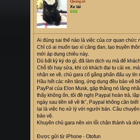
Quang.nt
s
i
Xe tải
t
a
r
t
e
Ai đúng sai thế nào là việc của cơ quan chức 
r
Chỉ có ai muốn tạo xì căng đan, tạo truyền th
mới áp dụng chiêu này.
Dù bất kỳ ký do gì, đã làm dịch vụ mà để khách
Chỗ tôi hay sửa, khi có khách đại tu cái xe, m
nhận xe về, chủ gara cố gắng phấn đấu uy tín
Hầu hết các nền tảng, ứng dụng đều bảo vệ b
PayPal của Elon Musk, gặp thằng nó lằng nhằng
thấy không ổn, tôi đề nghị Paypal hoàn trả, lậ
ngày sau tiền sẽ về tk", Paypal không cần biế
lại là việc họ xử lý với người bán. Câu chuyện
bảo vệ.
Khuyên chủ gara nên xin lỗi chân thành và dừng
Được gửi từ iPhone - Otofun