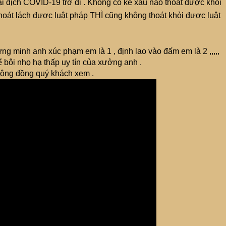
ại dịch COVID-19 trở đi . Không có kẻ xấu nào thoát được khỏi
oát lách được luật pháp THÌ cũng không thoát khỏi được luật
 minh anh xúc phạm em là 1 , định lao vào đấm em là 2 ,,,,,
 bôi nhọ hạ thấp uy tín của xưởng anh .
cộng đồng quý khách xem .