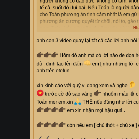
người không có đạo đức, không có tâm, không
tế cả, suốt đời lụi bại. Nếu Toán là người 
cho Toán phương án tình cảm nhất là em gửi 
phương án cương quyết từ chối, nói to, gào th
Nh
gara Toán, hắn cậy gần chuồng nên có lúc tư
phềnh
anh con 3 video quay lại tất cả các lời anh nói
Hôm đó anh mà có lời nào đe dọa 
độ : định lao lên đấm
em [ như những lời e
anh trên otofun .
xin kính cáo với quý vị đang xem và nghe
trước cờ đỏ sao vàng
nhuộm máu 🩸 của
Toán mer em xin
THỀ nếu đúng như lời cụ 
em xin nhận mọi hậu quả .
còn nếu em [ chủ thớt + chủ xe ] 