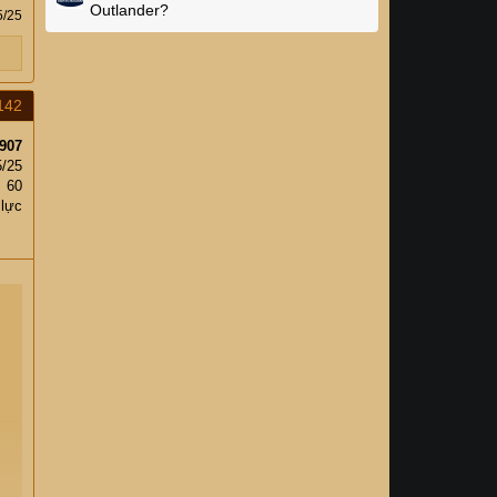
Outlander?
5/25
142
907
5/25
60
 lực