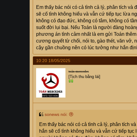
qua PayPal của Elon Musk, gặp thằng nó lằng
Em thấy bác nói có cả tình cả lý, phân tích và
đảo... Khi thấy không ổn, tôi đề nghị Paypal 
sẽ cố tình không hiểu và vẫn cứ tiếp tục lừa n
quyết xong, 5 ngày sau tiền sẽ về tk", Paypa
không có đạo đức, không có tâm, không có tầm,
hoàn tiền ngay, còn lại là việc họ xử lý với 
suốt đời lụi bại. Nếu Toán là người đàng hoà
ck rồi, nên cần được bảo vệ.
phương án tình cảm nhất là em gửi Toán thêm 
Khuyên chú gara nên xin lỗi chân thành và dừn
cương quyết từ chối, nói to, gào thét, văn vở, 
cậy gần chuồng nên có lúc tưởng như hắn định
Được gửi từ iPhone -
Otofun
10:20 18/05/2025
toán mercedes
[Tịch thu bằng lái]
sonews nói:
Em thấy bác nói có cả tình cả lý, phân tích v
hắn sẽ cố tình không hiểu và vẫn cứ tiếp tục 