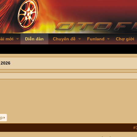
ài mới
Diễn đàn
Chuyên đề
Funland
Chợ giời
 2026
!
ếp
#