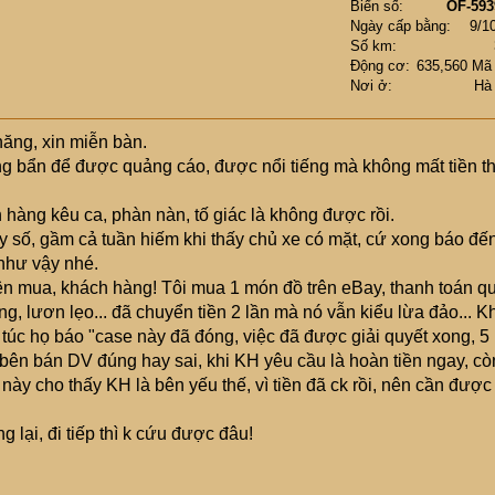
Biển số
OF-593
Ngày cấp bằng
9/1
Số km
Động cơ
635,560 Mã
Nơi ở
Hà
năng, xin miễn bàn.
ông bẩn để được quảng cáo, được nổi tiếng mà không mất tiền th
 hàng kêu ca, phàn nàn, tố giác là không được rồi.
áy số, gầm cả tuần hiếm khi thấy chủ xe có mặt, cứ xong báo đế
 như vậy nhé.
ên mua, khách hàng! Tôi mua 1 món đồ trên eBay, thanh toán q
, lươn lẹo... đã chuyển tiền 2 lần mà nó vẫn kiểu lừa đảo... Kh
p túc họ báo "case này đã đóng, việc đã được giải quyết xong, 5
t bên bán DV đúng hay sai, khi KH yêu cầu là hoàn tiền ngay, cò
 này cho thấy KH là bên yếu thế, vì tiền đã ck rồi, nên cần được
 lại, đi tiếp thì k cứu được đâu!