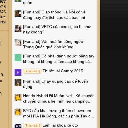
977
quản
0/18
[Funland]
Giao thông Hà Nội có vẻ
326
 lực
đang thay đổi tích cực các bác nhỉ
 Nội
[Funland]
VETC của các cụ có bị như
này không?
[Funland]
Văn hoá ăn uống người
ì
Trung Quốc quá kinh khủng
[Funland]
Có phải đánh người bằng tay
I
không thì không bị làm sao không các
n
cụ?
Thước lái Camry 2015
[Thảo luận]
F
ua
i
[Funland]
Chạy quảng cáo để tuyển
dụng
n
Honda Hybrid Đi Muôn Nơi - Kể chuyện
chuyến đi mùa hè, rinh lều camping
Naturehike 4 triệu về nhà!
BYD sắp khai trương thêm showroom
mới HTA Hà Đông, các cụ phía Tây có
thêm chỗ xem xe rồi!
Làm lại khóa xe oto
[Thảo luận]