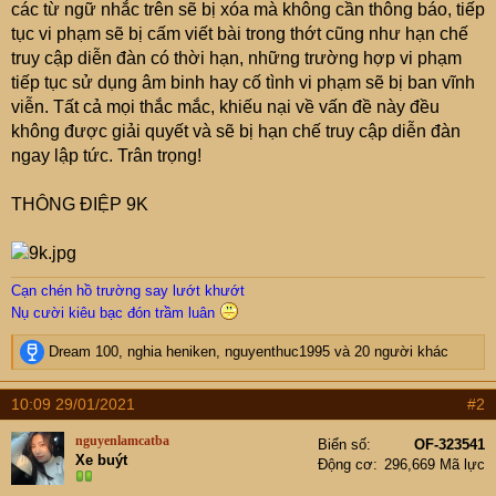
các từ ngữ nhắc trên sẽ bị xóa mà không cần thông báo, tiếp
tục vi phạm sẽ bị cấm viết bài trong thớt cũng như hạn chế
truy cập diễn đàn có thời hạn, những trường hợp vi phạm
tiếp tục sử dụng âm binh hay cố tình vi phạm sẽ bị ban vĩnh
viễn. Tất cả mọi thắc mắc, khiếu nại về vấn đề này đều
không được giải quyết và sẽ bị hạn chế truy cập diễn đàn
ngay lập tức. Trân trọng!
THÔNG ĐIỆP 9K
Cạn chén hồ trường say lướt khướt
Nụ cười kiêu bạc đón trầm luân
R
Dream 100
,
nghia heniken
,
nguyenthuc1995
và 20 người khác
e
a
10:09 29/01/2021
#2
c
t
nguyenlamcatba
Biển số
OF-323541
i
Xe buýt
Động cơ
296,669 Mã lực
o
n