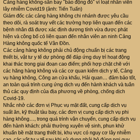
Cảng hàng không-sân bay "báo động đỏ" vì loạt nhân viên
lây nhiễm Covid19 (ảnh: Tiến Tuấn)
Giám đốc các cảng hàng không chi nhánh được yêu cầu
theo dõi, rà soát truy vết các trường hợp liên quan đến các
bệnh nhân đã được xác định dương tính vừa được phát
hiện và công bố có liên quan đến nhân viên an ninh Cảng
Hàng không quốc tế Vân Đồn.
Các cảng hàng không phải chủ động chuẩn bị các trang
thiết bị, vật tư y tế dự phòng để đáp ứng duy trì hoạt động
khai thác trong giai đoạn cao điểm; phối hợp chặt chẽ với
các hãng hàng không và các cơ quan kiểm dịch y tế, Cảng
vụ hàng không, Công an cửa khẩu, Hải quan… đảm bảo tốt,
an toàn quá trình cung ứng dịch vụ đến hành khách và tuân
thủ các quy định của địa phương về phòng, chống dịch
Covid-19.
Nhắc nhở các đơn vị Phục vụ mặt đất, cung cấp dịch vụ
suất ăn, kỹ thuật tàu bay, các đơn vị cung cấp dịch vụ phi
hàng không…, trong quá trình vận chuyển, cung cấp dịch vụ
đến hành khách: phải thường xuyên vệ sinh, phun khử
khuẩn bề mặt trang thiết bị, khu vực có nguy cơ lây nhiễm
cao, các vật tư y tế sau khi sử dụng phải bỏ đúng nơi quy