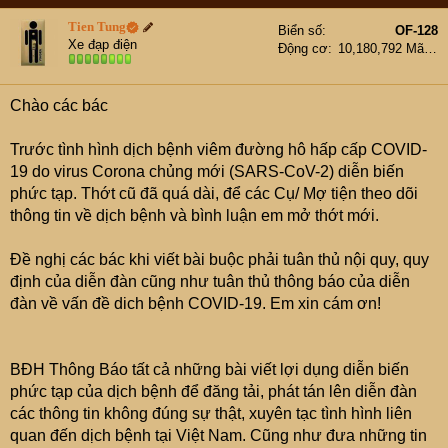
e
r
Tien Tung
Biển số
OF-128
Xe đạp điện
Động cơ
10,180,792 Mã lực
Chào các bác
Trước tình hình dịch bệnh viêm đường hô hấp cấp COVID-
19 do virus Corona chủng mới (SARS-CoV-2) diễn biến
phức tạp. Thớt cũ đã quá dài, để các Cụ/ Mợ tiện theo dõi
thông tin về dịch bệnh và bình luận em mở thớt mới.
Đề nghị các bác khi viết bài buộc phải tuân thủ nội quy, quy
định của diễn đàn cũng như tuân thủ thông báo của diễn
đàn về vấn đề dich bệnh COVID-19. Em xin cám ơn!
BĐH Thông Báo tất cả những bài viết lợi dụng diễn biến
phức tạp của dịch bệnh để đăng tải, phát tán lên diễn đàn
các thông tin không đúng sự thật, xuyên tạc tình hình liên
quan đến dịch bệnh tại Việt Nam. Cũng như đưa những tin