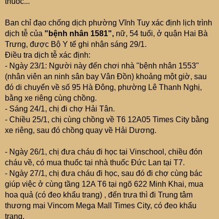
thuốc...
Ban chỉ đạo chống dịch phường Vĩnh Tuy xác định lịch trình
dịch tễ của
"bệnh nhân 1581",
nữ, 54 tuổi, ở quận Hai Bà
Trưng, được Bộ Y tế ghi nhận sáng 29/1.
Điều tra dịch tễ xác định:
- Ngày 23/1: Người này đến chơi nhà "bệnh nhân 1553"
(nhân viên an ninh sân bay Vân Đồn) khoảng một giờ, sau
đó di chuyển về số 95 Hà Đông, phường Lê Thanh Nghị,
bằng xe riêng cùng chồng.
- Sáng 24/1, chị đi chợ Hải Tân.
- Chiều 25/1, chị cùng chồng về T6 12A05 Times City bằng
xe riêng, sau đó chồng quay về Hải Dương.
- Ngày 26/1, chị đưa cháu đi học tại Vinschool, chiều đón
cháu về, có mua thuốc tại nhà thuốc Đức Lan tại T7.
- Ngày 27/1, chị đưa cháu đi học, sau đó đi chợ cùng bác
giúp việc ở cùng tầng 12A T6 tại ngõ 622 Minh Khai, mua
hoa quả (có đeo khẩu trang) , đến trưa thì đi Trung tâm
thương mại Vincom Mega Mall Times City, có đeo khẩu
trang.