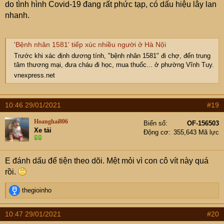
do tình hình Covid-19 đang rất phức tạp, có dấu hiệu lây lan
nhanh.
'Bệnh nhân 1581' tiếp xúc nhiều người ở Hà Nội
Trước khi xác định dương tính, "bệnh nhân 1581" đi chợ, đến trung
tâm thương mại, đưa cháu đi học, mua thuốc... ở phường Vĩnh Tuy.
vnexpress.net
10:46 29/01/2021
#19
Hoanghai806
Biển số
OF-156503
Xe tải
Động cơ
355,643 Mã lực
E đánh dấu để tiện theo dõi. Mệt mỏi vì con cô vít này quá
rồi.
R
thegioinho
e
a
10:47 29/01/2021
#20
c