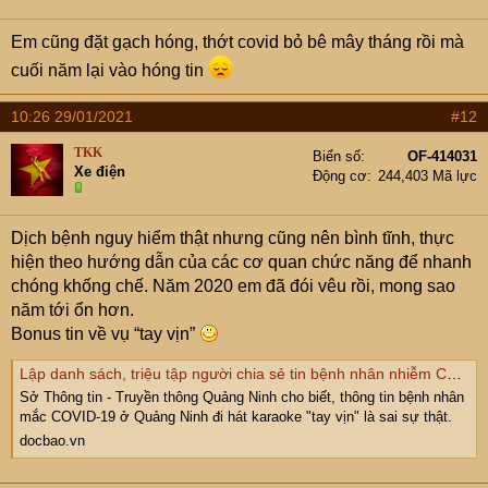
Em cũng đặt gạch hóng, thớt covid bỏ bê mây tháng rồi mà
cuối năm lại vào hóng tin
10:26 29/01/2021
#12
TKK
Biển số
OF-414031
Xe điện
Động cơ
244,403 Mã lực
Dịch bệnh nguy hiểm thật nhưng cũng nên bình tĩnh, thực
hiện theo hướng dẫn của các cơ quan chức năng để nhanh
chóng khống chế. Năm 2020 em đã đói vêu rồi, mong sao
năm tới ổn hơn.
Bonus tin về vụ “tay vịn”
Lập danh sách, triệu tập người chia sẻ tin bệnh nhân nhiễm Covid-19 ở Quảng Ninh đi karaoke có 'tay vịn'
Sở Thông tin - Truyền thông Quảng Ninh cho biết, thông tin bệnh nhân
mắc COVID-19 ở Quảng Ninh đi hát karaoke "tay vịn" là sai sự thật.
docbao.vn