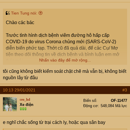
s
:
Tien Tung nói:
Chào các bác
Trước tình hình dịch bệnh viêm đường hô hấp cấp
COVID-19 do virus Corona chủng mới (SARS-CoV-2)
diễn biến phức tạp. Thớt cũ đã quá dài, để các Cụ/ Mợ
tiện theo dõi thông tin về dịch bệnh và bình luận em mở
Nhấn vào đây để mở rộng...
thớt mới.
tôi cũng không biết kiểm soát chặt chẽ mà vẫn bị, không biết
Đề nghị các bác khi viết bài buộc phải tuân thủ nội quy,
nguồn lây từ đâu
quy định của diễn đàn cũng như tuân thủ thông báo của
diễn đàn về vấn đề dich bệnh COVID-19. Em xin cám ơn!
10:13 29/01/2021
#3
ceo_hd
Biển số
OF-11477
Xe điện
BĐH Thông Báo tất cả những bài viết lợi dụng diễn biến
Động cơ
548,084 Mã lực
phức tạp của dịch bệnh để đăng tải, phát tán lên diễn đàn
các thông tin không đúng sự thật, xuyên tạc tình hình liên
e nghĩ chắc sổng từ trại cách ly, hoặc qua sân bay
quan đến dịch bệnh tại Việt Nam. Cũng như đưa những