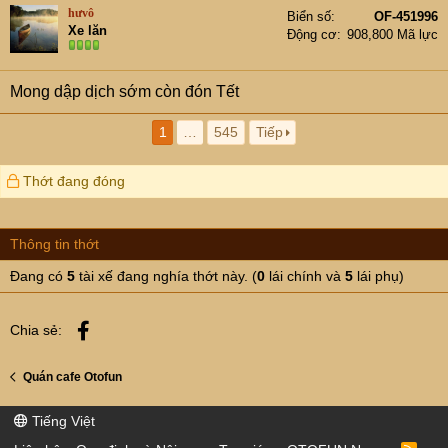
t
hưvô
Biển số
OF-451996
i
Xe lăn
Động cơ
908,800 Mã lực
o
n
s
Mong dập dịch sớm còn đón Tết
:
1
…
545
Tiếp
Thớt đang đóng
Thông tin thớt
Đang có
5
tài xế đang nghía thớt này. (
0
lái chính và
5
lái phụ)
Facebook
Chia sẻ:
Quán cafe Otofun
Tiếng Việt