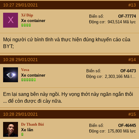
10:27 29/01/2021
#13
Xế Độp
Biển số
OF-77774
X
Xe container
Động cơ
943,514 Mã lực
Mọi người cứ bình tĩnh và thực hiện đúng khuyến cáo của
BYT;
10:28 29/01/2021
#14
Vova
Biển số
OF-6473
Xe container
Động cơ
2,303,166 Mã lực
Em lại sang bên này ngồi. Hy vọng thớt này ngăn ngắn thôi
... để còn được đi cày nữa.
10:28 29/01/2021
#15
Dr Thanh Bùi
Biển số
OF-46445
Xe lăn
Động cơ
175,800 Mã lực