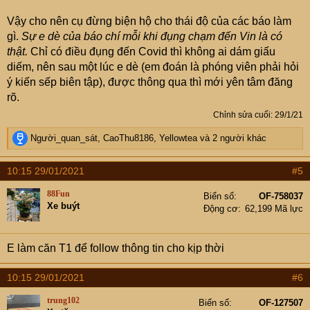
Vậy cho nên cụ đừng biện hộ cho thái độ của các báo làm
BĐH Thông Báo tất cả những bài viết lợi dụng diễn biến
gì.
Sự e dè của báo chí mỗi khi đụng chạm đến Vin là có
phức tạp của dịch bệnh để đăng tải, phát tán lên diễn đàn
thật.
Chỉ có điều đụng đến Covid thì không ai dám giấu
các thông tin không đúng sự thật, xuyên tạc tình hình liên
diếm, nên sau một lúc e dè (em đoán là phóng viên phải hỏi
quan đến dịch bệnh tại Việt Nam. Cũng như đưa những
ý kiến sếp biên tập), được thông qua thì mới yên tâm đăng
tin đồn nhảm, nghe nói, hình như, thiếu căn cứ gây
rõ.
hoang mang cho các thành viên, hay dẫn nguồn từ
những trang báo điện tử không chính thống, từ FB chưa
Chỉnh sửa cuối:
29/1/21
được kiểm chứng về dịch bệnh viêm đường hô hấp cấp
R
Người_quan_sát
,
CaoThu8186
,
Yellowtea
và 2 người khác
COVID - 19 và lái vấn đề sang Chính Trị.
e
a
10:15 29/01/2021
#5
Ngoài ra đề nghị các bác
c
t
88Fun
Biển số
OF-758037
i
Không tranh luận vấn đề không liên quan đến thớt, không
Xe buýt
Động cơ
62,199 Mã lực
o
xúc phạm thành viên khác khi tranh luận, không công
n
kích cá nhân, không sử dụng những từ viết tắt DLV, 47,
s
E làm căn T1 để follow thông tin cho kịp thời
:
nô nọ, nô kia, bò xanh, bò đỏ, ba củ, ba que.... để nhằm
mục đích miệt thị người khác bất đồng ý kiến với mình.
10:15 29/01/2021
#6
Sau bài viết này, tất cả những bài viết không liên quan
trung102
Biển số
OF-127507