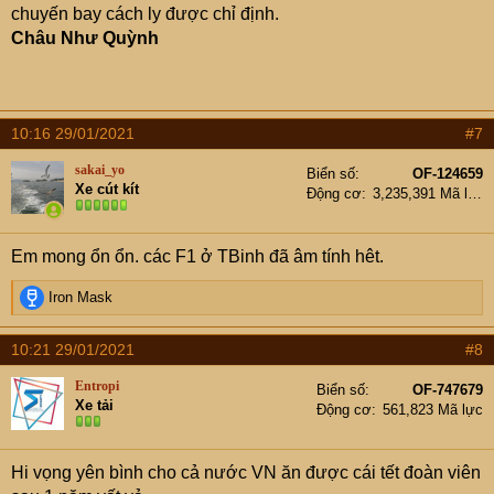
chuyến bay cách ly được chỉ định.
Châu Như Quỳnh
10:16 29/01/2021
#7
sakai_yo
Biển số
OF-124659
Xe cút kít
Động cơ
3,235,391 Mã lực
Em mong ổn ổn. các F1 ở TBinh đã âm tính hêt.
R
Iron Mask
e
a
10:21 29/01/2021
#8
c
t
Entropi
Biển số
OF-747679
i
Xe tải
Động cơ
561,823 Mã lực
o
n
s
Hi vọng yên bình cho cả nước VN ăn được cái tết đoàn viên
: