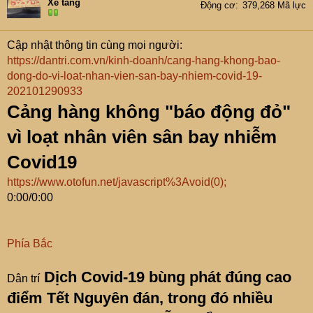
hay các từ ngữ nhắc trên sẽ bị xóa mà không cần thông
Xe tăng
Động cơ
379,268 Mã lực
báo, tiếp tục vi phạm sẽ bị cấm viết bài trong thớt cũng
như hạn chế truy cập diễn đàn có thời hạn, những trường
Cập nhật thông tin cùng mọi người:
hợp vi phạm tiếp tục sử dụng âm binh hay cố tình vi
https://dantri.com.vn/kinh-doanh/cang-hang-khong-bao-
phạm sẽ bị ban vĩnh viễn. Tất cả mọi thắc mắc, khiếu nại
dong-do-vi-loat-nhan-vien-san-bay-nhiem-covid-19-
về vấn đề này đều không được giải quyết và sẽ bị hạn
202101290933
chế truy cập diễn đàn ngay lập tức. Trân trọng!
Cảng hàng không "báo động đỏ"
vì loạt nhân viên sân bay nhiễm
Covid19
https://www.otofun.net/javascript%3Avoid(0);
0:00/0:00
Phía Bắc
Dịch Covid-19 bùng phát đúng cao
Dân trí
điểm Tết Nguyên đán, trong đó nhiều