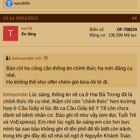
tin đồn nhảm, nghe nói, hình như, thiếu căn cứ gây
R
namdh8x
hoang mang cho các thành viên, hay dẫn nguồn từ
e
a
những trang báo điện tử không chính thống, từ FB chưa
10:14 29/01/2021
#4
c
được kiểm chứng về COVID 19 và lái vấn đề sang Chính
t
Trị sẽ ngay lập tức bị Ban Nick từ có thời hạn đến vĩnh
tvu732
Biển số
OF-708234
T
i
Xe tăng
viễn. Mọi khiếu nại, thắc mắc về vấn đề này đều không
Động cơ
136,599 Mã lực
o
được chấp nhận. Trân trọng!
n
s
:
toimuondie nói:
Thông báo - Thông báo về đăng/ phát tin liên quan đến dịch bệnh viêm đường hô hấp cấp COVID - 19
Kính các bác. BĐH Thông Báo tất cả những bài viết lợi dụng diễn
Báo chí họ cũng cần thông tin chính thức họ mới đăng cụ
biến phức tạp của dịch bệnh để đăng tải, phát tán lên diễn đàn các
nhé.
thông tin không đúng sự thật, xuyên tạc tình hình liên quan đến
Họ không thể như offer chém gió bừa rồi lờ đi.
dịch bệnh tại Việt Nam. Cũng như đưa những tin đồn nhảm, nghe
nói, hình như, thiếu căn cứ gây hoang...
toimuondie
Lúc sáng, thông tin về ca ở Hai Bà Trưng đã là
www.otofun.net
chính thức rồi cụ nhé, thậm chí còn "chính thức" hơn trường
hợp ở Cầu Giấy vì lúc đó ca Cầu Giấy bộ Y Tế còn chưa
đánh số bệnh nhân cơ. Báo ghi rõ như vậy (em đọc Tuổi Trẻ
Cập nhật thông báo 21h20 ngày 20/03/2020 của BĐH
và VnExpress). Em nhớ lúc ngồi ăn sáng em còn hơi bực
mình tại sao báo không ghi rõ tên phố để tôi biết còn tránh,
trong khi ghi đầy đủ số nhà số ngõ ở Nguyễn Khánh Toàn.
Kính các bác.