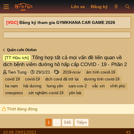
Lên xe
Đăng ký
[VGC]
Đăng ký tham gia GYMKHANA CAR GAME 2026
Quán cafe Otofun
Tổng hợp tất cả mọi vấn đề liên quan về
[TT Hữu ích]
dịch bệnh viêm đường hô hấp cấp COVID - 19 - Phần 2
T
N
T
Tien Tung
29/1/21
2019-ncov
âm tính covid-19
h
g
a
covid 19
covid-19
dịch covd đã trở lại
dương tính covid-19
r
à
g
ha nam
hải dương
hưng yên
sars-cov-2
vắc xin
vĩnh phú
e
y
s
vnexpress
xét nghiệm covid-19
yên bái
a
g
d
ử
s
i
Thớt đang đóng
t
a
1
…
545
Tiếp
r
t
10:08 29/01/2021
#1