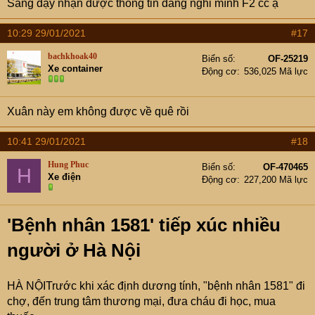
Sáng dậy nhận được thông tin đang nghi mình F2 cc ạ
:
10:29 29/01/2021
#17
bachkhoak40
Biển số
OF-25219
Xe container
Động cơ
536,025 Mã lực
Xuân này em không được về quê rồi
10:41 29/01/2021
#18
Hung Phuc
Biển số
OF-470465
H
Xe điện
Động cơ
227,200 Mã lực
'Bệnh nhân 1581' tiếp xúc nhiều
người ở Hà Nội
HÀ NỘITrước khi xác định dương tính, "bệnh nhân 1581" đi
chợ, đến trung tâm thương mại, đưa cháu đi học, mua