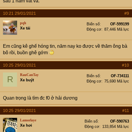
sau 1 năm vất vả.
10:21 29/01/2021
#9
pqh
Biển số
OF-599199
Xe tải
Động cơ
87,446 Mã lực
Em cũng kê ghế hóng tin, năm nay ko được về thăm ông bà
bô rồi, buồn ghê gớm
10:25 29/01/2021
#10
RauCanTay
Biển số
OF-734111
R
Xe buýt
Động cơ
75,690 Mã lực
Quan trọng là tìm đc f0 ở hải dương
10:25 29/01/2021
#11
Lamorlaye
Biển số
OF-590763
Xe hơi
Động cơ
133,854 Mã lực