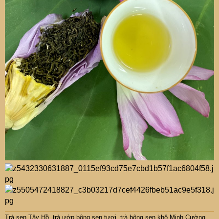
Trà sen Tây Hồ
,
trà ướp bông sen tươi
,
trà bông sen khô Minh Cường
.