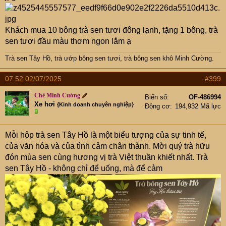
Khách mua 10 bông trà sen tươi đông lạnh, tặng 1 bông, trà
sen tươi đầu màu thơm ngon lắm ạ
Trà sen Tây Hồ
,
trà ướp bông sen tươi
,
trà bông sen khô Minh Cường
.
07:52 02/07/2025
#399
Chè Minh Cường
Biển số
OF-486994
Xe hơi
{Kinh doanh chuyên nghiệp}
Động cơ
194,932 Mã lực
Mỗi hộp trà sen Tây Hồ là một biểu tượng của sự tinh tế,
của văn hóa và của tình cảm chân thành. Mời quý trà hữu
đón mùa sen cùng hương vị trà Việt thuần khiết nhất. Trà
sen Tây Hồ - không chỉ để uống, mà để cảm