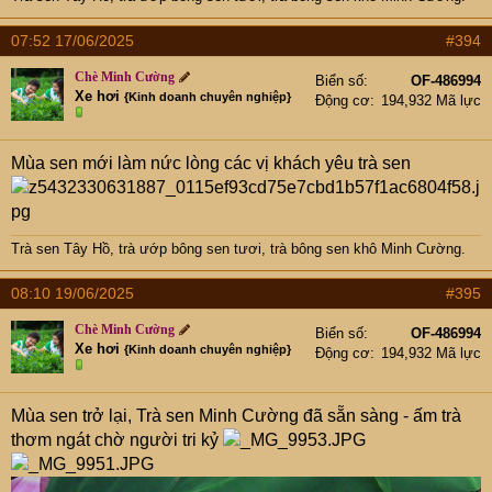
07:52 17/06/2025
#394
Chè Minh Cường
Biển số
OF-486994
Xe hơi
{Kinh doanh chuyên nghiệp}
Động cơ
194,932 Mã lực
Mùa sen mới làm nức lòng các vị khách yêu trà sen
Trà sen Tây Hồ
,
trà ướp bông sen tươi
,
trà bông sen khô Minh Cường
.
08:10 19/06/2025
#395
Chè Minh Cường
Biển số
OF-486994
Xe hơi
{Kinh doanh chuyên nghiệp}
Động cơ
194,932 Mã lực
Mùa sen trở lại, Trà sen Minh Cường đã sẵn sàng - ấm trà
thơm ngát chờ người tri kỷ