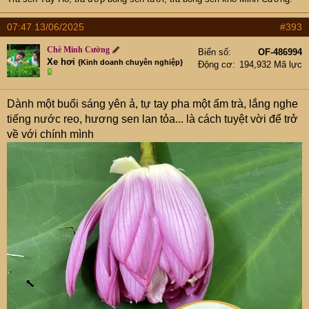
07:47 13/06/2025
#393
Chè Minh Cường
Biển số
OF-486994
Xe hơi
{Kinh doanh chuyên nghiệp}
Động cơ
194,932 Mã lực
Dành một buổi sáng yên ả, tự tay pha một ấm trà, lắng nghe
tiếng nước reo, hương sen lan tỏa... là cách tuyệt vời để trở
về với chính mình