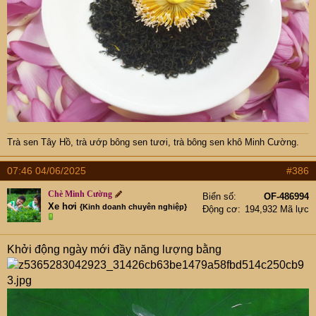
Trà sen Tây Hồ
,
trà ướp bông sen tươi
,
trà bông sen khô Minh Cường
.
07:46 04/06/2025
#386
Chè Minh Cường
Biển số
OF-486994
Xe hơi
{Kinh doanh chuyên nghiệp}
Động cơ
194,932 Mã lực
Khởi động ngày mới đầy năng lượng bằng