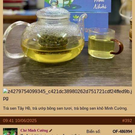
Trà sen Tây Hồ
,
trà ướp bông sen tươi
,
trà bông sen khô Minh Cường
.
09:41 10/06/2025
#392
Chè Minh Cường
Biển số
OF-486994