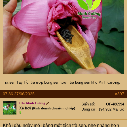
Trà sen Tây Hồ
,
trà ướp bông sen tươi
,
trà bông sen khô Minh Cường
.
07:36 27/06/2025
#397
Chè Minh Cường
Biển số
OF-486994
Xe hơi
{Kinh doanh chuyên nghiệp}
Động cơ
194,932 Mã lực
Khởi đầu ngày mới bằng một tách trà sen, nhẹ nhàng hơn