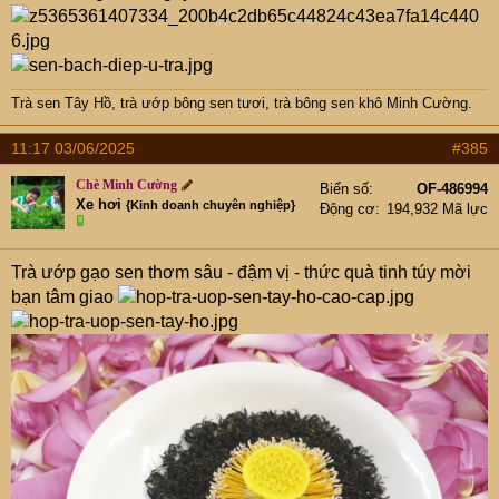
Trà sen Tây Hồ
,
trà ướp bông sen tươi
,
trà bông sen khô Minh Cường
.
11:17 03/06/2025
#385
Chè Minh Cường
Biển số
OF-486994
Xe hơi
{Kinh doanh chuyên nghiệp}
Động cơ
194,932 Mã lực
Trà ướp gạo sen thơm sâu - đậm vị - thức quà tinh túy mời
bạn tâm giao