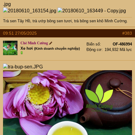
Trà sen Tây Hồ
,
trà ướp bông sen tươi
,
trà bông sen khô Minh Cường
.
09:51 27/05/2025
#383
Chè Minh Cường
Biển số
OF-486994
Xe hơi
{Kinh doanh chuyên nghiệp}
Động cơ
194,932 Mã lực