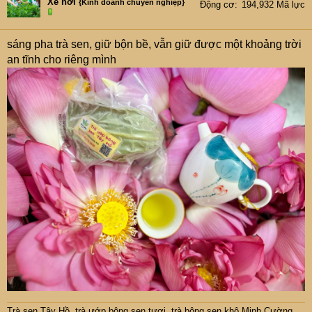
Xe hơi
{Kinh doanh chuyên nghiệp}
Động cơ
194,932 Mã lực
sáng pha trà sen, giữ bộn bề, vẫn giữ được một khoảng trời
an tĩnh cho riêng mình
Trà sen Tây Hồ
,
trà ướp bông sen tươi
,
trà bông sen khô Minh Cường
.