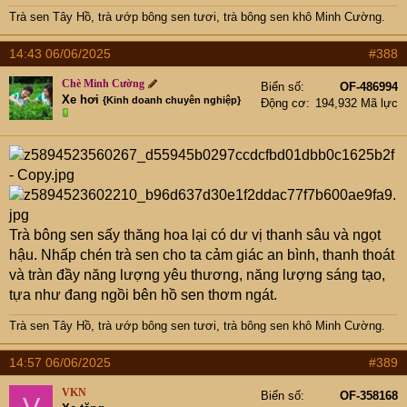
Trà sen Tây Hồ
,
trà ướp bông sen tươi
,
trà bông sen khô Minh Cường
.
14:43 06/06/2025
#388
Chè Minh Cường
Biển số
OF-486994
Xe hơi
{Kinh doanh chuyên nghiệp}
Động cơ
194,932 Mã lực
Trà bông sen sấy thăng hoa lại có dư vị thanh sâu và ngọt
hậu. Nhấp chén trà sen cho ta cảm giác an bình, thanh thoát
và tràn đầy năng lượng yêu thương, năng lượng sáng tạo,
tựa như đang ngồi bên hồ sen thơm ngát.
Trà sen Tây Hồ
,
trà ướp bông sen tươi
,
trà bông sen khô Minh Cường
.
14:57 06/06/2025
#389
VKN
Biển số
OF-358168
V