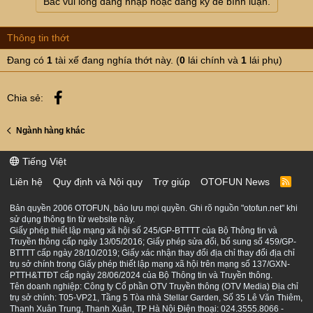
Bác vui lòng đăng nhập hoặc đăng ký để bình luận.
Thông tin thớt
Đang có
1
tài xế đang nghía thớt này. (
0
lái chính và
1
lái phụ)
Facebook
Chia sẻ:
Ngành hàng khác
Tiếng Việt
Liên hệ
Quy định và Nội quy
Trợ giúp
OTOFUN News
R
S
S
Bản quyền 2006 OTOFUN, bảo lưu mọi quyền. Ghi rõ nguồn "otofun.net" khi
sử dụng thông tin từ website này.
Giấy phép thiết lập mạng xã hội số 245/GP-BTTTT của Bộ Thông tin và
Truyền thông cấp ngày 13/05/2016; Giấy phép sửa đổi, bổ sung số 459/GP-
BTTTT cấp ngày 28/10/2019; Giấy xác nhận thay đổi địa chỉ thay đổi địa chỉ
trụ sở chính trong Giấy phép thiết lập mạng xã hội trên mạng số 137/GXN-
PTTH&TTĐT cấp ngày 28/06/2024 của Bộ Thông tin và Truyền thông.
Tên doanh nghiệp: Công ty Cổ phần OTV Truyền thông (OTV Media) Địa chỉ
trụ sở chính: T05-VP21, Tầng 5 Tòa nhà Stellar Garden, Số 35 Lê Văn Thiêm,
Thanh Xuân Trung, Thanh Xuân, TP Hà Nội Điện thoại: 024.3555.8066 -