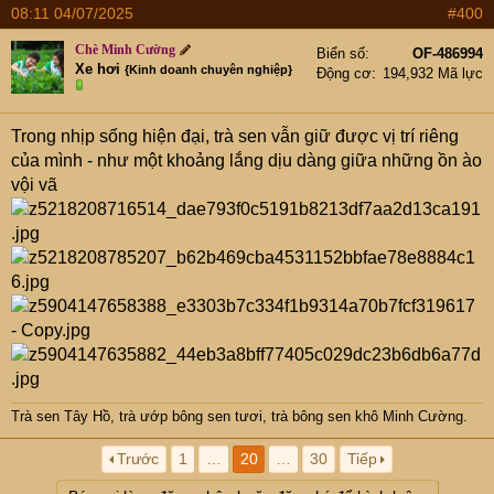
08:11 04/07/2025
#400
Chè Minh Cường
Biển số
OF-486994
Xe hơi
{Kinh doanh chuyên nghiệp}
Động cơ
194,932 Mã lực
Trong nhịp sống hiện đại, trà sen vẫn giữ được vị trí riêng
của mình - như một khoảng lắng dịu dàng giữa những ồn ào
vội vã
Trà sen Tây Hồ
,
trà ướp bông sen tươi
,
trà bông sen khô Minh Cường
.
Trước
1
…
20
…
30
Tiếp