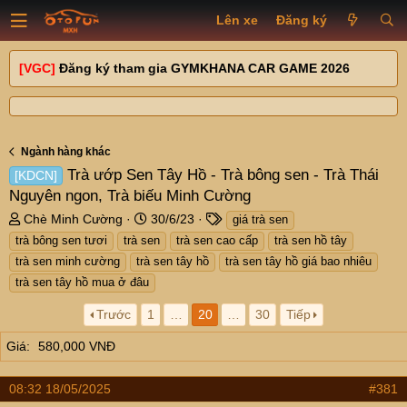
Lên xe
Đăng ký
[VGC]
Đăng ký tham gia GYMKHANA CAR GAME 2026
Ngành hàng khác
Trà ướp Sen Tây Hồ - Trà bông sen - Trà Thái
[KDCN]
Nguyên ngon, Trà biếu Minh Cường
T
N
T
Chè Minh Cường
30/6/23
giá trà sen
h
g
a
trà bông sen tươi
trà sen
trà sen cao cấp
trà sen hồ tây
r
à
g
trà sen minh cường
trà sen tây hồ
trà sen tây hồ giá bao nhiêu
e
y
s
trà sen tây hồ mua ở đâu
a
g
d
ử
Trước
1
…
20
…
30
Tiếp
s
i
t
Giá
580,000 VNĐ
a
r
08:32 18/05/2025
#381
t