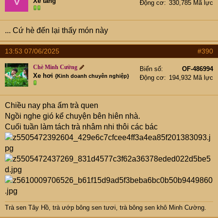
Xe tăng
Động cơ
330,785 Mã lực
... Cứ hè đến lại thấy món này
13:53 07/06/2025
#390
Chè Minh Cường
Biển số
OF-486994
Xe hơi
{Kinh doanh chuyên nghiệp}
Động cơ
194,932 Mã lực
Chiều nay pha ấm trà quen
Ngồi nghe gió kể chuyện bên hiên nhà.
Cuối tuần làm tách trà nhâm nhi thôi các bác
Trà sen Tây Hồ
,
trà ướp bông sen tươi
,
trà bông sen khô Minh Cường
.