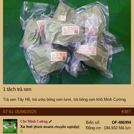
1 tách trà sen
Trà sen Tây Hồ
,
trà ướp bông sen tươi
,
trà bông sen khô Minh Cường
.
07:51 05/06/2025
#387
Chè Minh Cường
Biển số
OF-486994
Xe hơi
{Kinh doanh chuyên nghiệp}
Động cơ
194,932 Mã lực