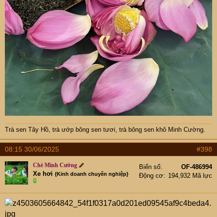
Trà sen Tây Hồ
,
trà ướp bông sen tươi
,
trà bông sen khô Minh Cường
.
08:15 30/06/2025
#398
Chè Minh Cường
Biển số
OF-486994
Xe hơi
{Kinh doanh chuyên nghiệp}
Động cơ
194,932 Mã lực