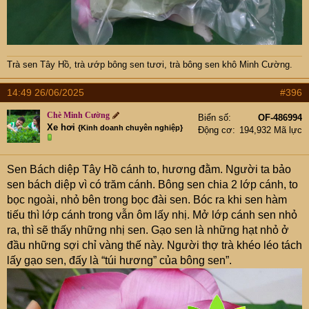
Trà sen Tây Hồ
,
trà ướp bông sen tươi
,
trà bông sen khô Minh Cường
.
14:49 26/06/2025
#396
Chè Minh Cường
Biển số
OF-486994
Xe hơi
{Kinh doanh chuyên nghiệp}
Động cơ
194,932 Mã lực
Sen Bách diệp Tây Hồ cánh to, hương đằm. Người ta bảo
sen bách diệp vì có trăm cánh. Bông sen chia 2 lớp cánh, to
bọc ngoài, nhỏ bên trong bọc đài sen. Bóc ra khi sen hàm
tiếu thì lớp cánh trong vẫn ôm lấy nhị. Mở lớp cánh sen nhỏ
ra, thì sẽ thấy những nhị sen. Gạo sen là những hạt nhỏ ở
đầu những sợi chỉ vàng thế này. Người thợ trà khéo léo tách
lấy gạo sen, đấy là “túi hương” của bông sen”.