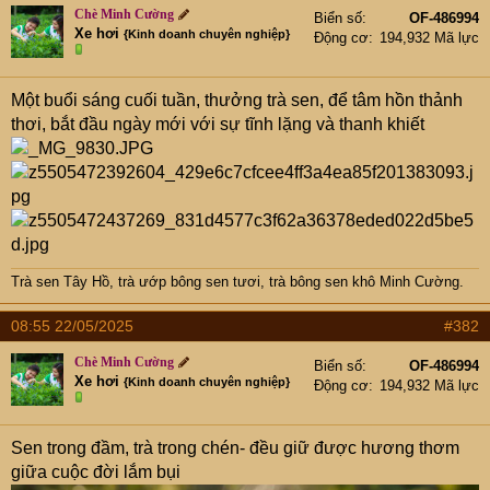
e
Chè Minh Cường
Biển số
OF-486994
r
Xe hơi
{Kinh doanh chuyên nghiệp}
Động cơ
194,932 Mã lực
Một buổi sáng cuối tuần, thưởng trà sen, để tâm hồn thảnh
thơi, bắt đầu ngày mới với sự tĩnh lặng và thanh khiết
Trà sen Tây Hồ
,
trà ướp bông sen tươi
,
trà bông sen khô Minh Cường
.
08:55 22/05/2025
#382
Chè Minh Cường
Biển số
OF-486994
Xe hơi
{Kinh doanh chuyên nghiệp}
Động cơ
194,932 Mã lực
Sen trong đầm, trà trong chén- đều giữ được hương thơm
giữa cuộc đời lắm bụi