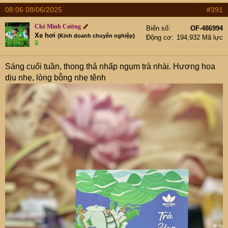
08:06 08/06/2025
#391
Chè Minh Cường
Biển số
OF-486994
Xe hơi
{Kinh doanh chuyên nghiệp}
Động cơ
194,932 Mã lực
Sáng cuối tuần, thong thả nhấp ngụm trà nhài. Hương hoa
dịu nhẹ, lòng bỗng nhẹ tênh