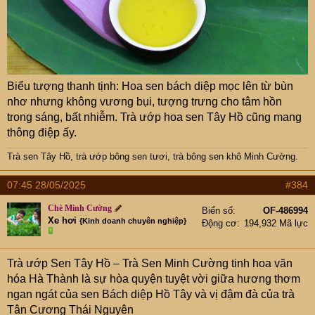
Biểu tượng thanh tịnh: Hoa sen bách diệp mọc lên từ bùn
nhơ nhưng không vương bụi, tượng trưng cho tâm hồn
trong sáng, bất nhiễm. Trà ướp hoa sen Tây Hồ cũng mang
thông điệp ấy.
Trà sen Tây Hồ
,
trà ướp bông sen tươi
,
trà bông sen khô Minh Cường
.
07:45 28/05/2025
#384
Chè Minh Cường
Biển số
OF-486994
Xe hơi
{Kinh doanh chuyên nghiệp}
Động cơ
194,932 Mã lực
Trà ướp Sen Tây Hồ – Trà Sen Minh Cường tinh hoa văn
hóa Hà Thành là sự hòa quyện tuyệt vời giữa hương thơm
ngan ngát của sen Bách diệp Hồ Tây và vị đậm đà của trà
Tân Cương Thái Nguyên