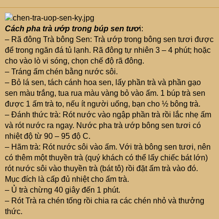
Cách pha trà ướp trong búp sen tươ
i:
– Rã đông Trà bông Sen: Trà ướp trong bông sen tươi được
để trong ngăn đá tủ lạnh. Rã đông tự nhiên 3 – 4 phút; hoặc
cho vào lò vi sóng, chọn chế độ rã đông.
– Tráng ấm chén bằng nước sôi.
– Bỏ lá sen, tách cánh hoa sen, lấy phần trà và phần gạo
sen màu trắng, tua rua màu vàng bỏ vào ấm. 1 búp trà sen
được 1 ấm trà to, nếu ít người uống, bạn cho ½ bông trà.
– Đánh thức trà: Rót nước vào ngập phần trà rồi lắc nhẹ ấm
và rót nước ra ngay. Nước pha trà ướp bông sen tươi có
nhiệt độ từ 90 – 95 độ C.
– Hãm trà: Rót nước sôi vào ấm. Với trà bông sen tươi, nên
có thêm một thuyền trà (quý khách có thể lấy chiếc bát lớn)
rót nước sôi vào thuyền trà (bát tô) rồi đặt ấm trà vào đó.
Mục đích là cấp đủ nhiệt cho ấm trà.
– Ủ trà chừng 40 giây đến 1 phút.
– Rót Trà ra chén tống rồi chia ra các chén nhỏ và thưởng
thức.