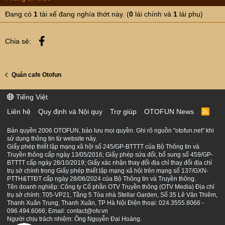
s
:
Đang có
1
tài xế đang nghía thớt này. (
0
lái chính và
1
lái phụ)
Facebook
Chia sẻ:
Quán cafe Otofun
Tiếng Việt
Liên hệ
Quy định và Nội quy
Trợ giúp
OTOFUN News
R
S
S
Bản quyền 2006 OTOFUN, bảo lưu mọi quyền. Ghi rõ nguồn "otofun.net" khi
sử dụng thông tin từ website này.
Giấy phép thiết lập mạng xã hội số 245/GP-BTTTT của Bộ Thông tin và
Truyền thông cấp ngày 13/05/2016; Giấy phép sửa đổi, bổ sung số 459/GP-
BTTTT cấp ngày 28/10/2019; Giấy xác nhận thay đổi địa chỉ thay đổi địa chỉ
trụ sở chính trong Giấy phép thiết lập mạng xã hội trên mạng số 137/GXN-
PTTH&TTĐT cấp ngày 28/06/2024 của Bộ Thông tin và Truyền thông.
Tên doanh nghiệp: Công ty Cổ phần OTV Truyền thông (OTV Media) Địa chỉ
trụ sở chính: T05-VP21, Tầng 5 Tòa nhà Stellar Garden, Số 35 Lê Văn Thiêm,
Thanh Xuân Trung, Thanh Xuân, TP Hà Nội Điện thoại: 024.3555.8066 -
096.494.6066; Email: contact@otv.vn
Người chịu trách nhiệm: Ông Nguyễn Đại Hoàng.