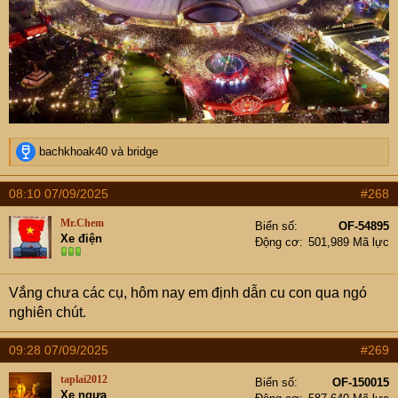
R
bachkhoak40
và
bridge
e
a
08:10 07/09/2025
#268
c
t
Mr.Chem
Biển số
OF-54895
i
Xe điện
Động cơ
501,989 Mã lực
o
n
s
Vắng chưa các cụ, hôm nay em định dẫn cu con qua ngó
:
nghiên chút.
09:28 07/09/2025
#269
taplai2012
Biển số
OF-150015
Xe ngựa