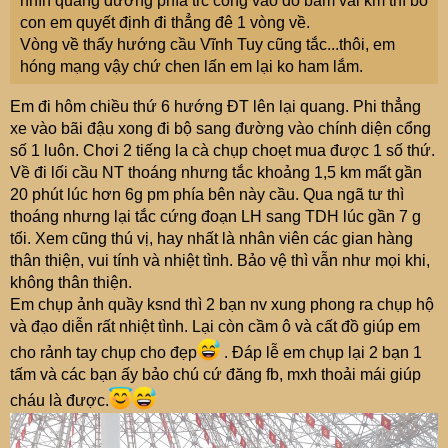
nhìn quãng đường phía trc cổng vào đỏ bầm vài km thì bố
con em quyết định đi thẳng đê 1 vòng về.
Vòng về thấy hướng cầu Vĩnh Tuy cũng tắc...thôi, em
hóng mạng vậy chứ chen lấn em lại ko ham lắm.
Em đi hôm chiều thứ 6 hướng ĐT lên lại quang. Phi thẳng
xe vào bãi đậu xong đi bộ sang đường vào chính diện cổng
số 1 luôn. Chơi 2 tiếng la cà chụp choẹt mua được 1 số thứ.
Về đi lối cầu NT thoáng nhưng tắc khoảng 1,5 km mất gần
20 phút lúc hơn 6g pm phía bên này cầu. Qua ngã tư thì
thoáng nhưng lại tắc cứng đoạn LH sang TDH lúc gần 7 g
tối. Xem cũng thú vị, hay nhất là nhân viên các gian hàng
thân thiện, vui tính và nhiệt tình. Bảo vệ thì vẫn như mọi khi,
không thân thiện.
Em chụp ảnh quầy ksnd thì 2 bạn nv xung phong ra chụp hộ
và đạo diễn rất nhiệt tình. Lại còn cầm ô và cất đồ giúp em
cho rảnh tay chụp cho đẹp
. Đáp lễ em chụp lại 2 bạn 1
tấm và các bạn ấy bảo chú cứ đăng fb, mxh thoải mái giúp
cháu là được.