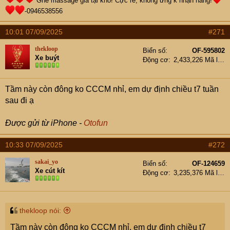
Ghế massage giá tại kho! Cực rẻ, không ưng k nhận hàng!
-0946538556
10:01 07/09/2025
#271
thekloop
Biển số
OF-595802
Xe buýt
Động cơ
2,433,226 Mã lực
Tầm này còn đông ko CCCM nhỉ, em dự định chiều t7 tuần
sau đi ạ
Được gửi từ iPhone -
Otofun
10:33 07/09/2025
#272
sakai_yo
Biển số
OF-124659
Xe cút kít
Động cơ
3,235,376 Mã lực
thekloop nói:
Tầm này còn đông ko CCCM nhỉ, em dự định chiều t7