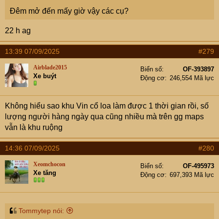
Đêm mở đến mấy giờ vậy các cụ?
22 h ag
13:39 07/09/2025
#279
Airblade2015
Biển số
OF-393897
Xe buýt
Động cơ
246,554 Mã lực
Không hiểu sao khu Vin cổ loa làm được 1 thời gian rồi, số
lượng người hàng ngày qua cũng nhiều mà trên gg maps
vẫn là khu ruộng
14:36 07/09/2025
#280
Xeomchocon
Biển số
OF-495973
Xe tăng
Động cơ
697,393 Mã lực
Tommytep nói: