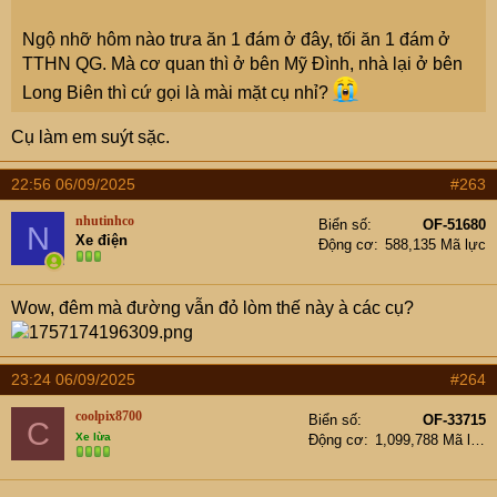
Ngộ nhỡ hôm nào trưa ăn 1 đám ở đây, tối ăn 1 đám ở
TTHN QG. Mà cơ quan thì ở bên Mỹ Đình, nhà lại ở bên
Long Biên thì cứ gọi là mài mặt cụ nhỉ?
Cụ làm em suýt sặc.
22:56 06/09/2025
#263
nhutinhco
Biển số
OF-51680
N
Xe điện
Động cơ
588,135 Mã lực
Wow, đêm mà đường vẫn đỏ lòm thế này à các cụ?
23:24 06/09/2025
#264
coolpix8700
Biển số
OF-33715
C
Xe lừa
Động cơ
1,099,788 Mã lực