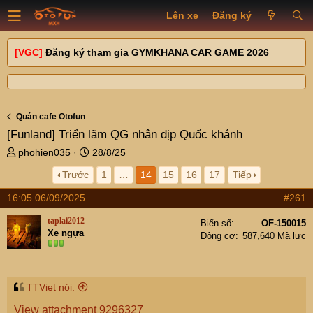
Lên xe
Đăng ký
[VGC]
Đăng ký tham gia GYMKHANA CAR GAME 2026
Quán cafe Otofun
[Funland]
Triển lãm QG nhân dịp Quốc khánh
T
N
phohien035
28/8/25
h
g
Trước
1
…
14
15
16
17
Tiếp
r
à
e
y
16:05 06/09/2025
#261
a
g
d
ử
taplai2012
Biển số
OF-150015
s
i
Xe ngựa
Động cơ
587,640 Mã lực
t
a
r
t
TTViet nói:
e
View attachment 9296327
r