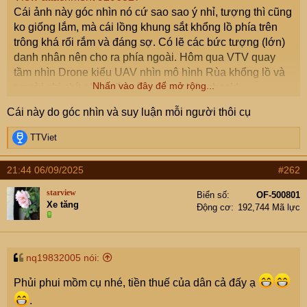
Cái ảnh này góc nhìn nó cứ sao sao ý nhỉ, tượng thì cũng
ko giống lắm, mà cái lồng khung sắt khổng lồ phía trên
trông khá rối rắm và đáng sợ. Có lẽ các bức tượng (lớn)
danh nhân nên cho ra phía ngoài. Hôm qua VTV quay
tầm nhìn Drone kiểu UAV nhìn mô hình Rùa khổng lồ và
Nhấn vào đây để mở rộng...
người chi chít như kiến trông cũng thấy shock!
Cái này do góc nhìn và suy luận mỗi người thôi cụ
R
TTViet
e
a
21:44 06/09/2025
#262
c
t
starview
Biển số
OF-500801
i
Xe tăng
Động cơ
192,744 Mã lực
o
n
s
:
nq19832005 nói:
Phủi phui mồm cụ nhé, tiền thuế của dân cả đấy ạ
.