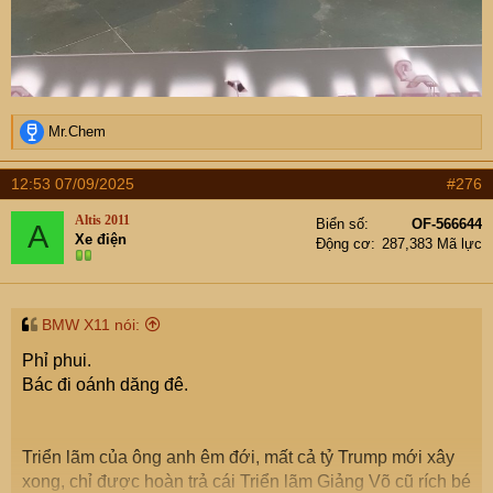
R
Mr.Chem
e
a
12:53 07/09/2025
#276
c
t
Altis 2011
Biển số
OF-566644
A
i
Xe điện
Động cơ
287,383 Mã lực
o
n
s
:
BMW X11 nói:
Phỉ phui.
Bác đi oánh dăng đê.
Triển lãm của ông anh êm đới, mất cả tỷ Trump mới xây
xong, chỉ được hoàn trả cái Triển lãm Giảng Võ cũ rích bé