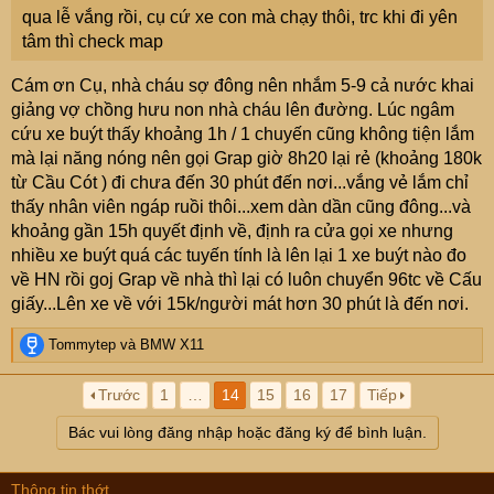
qua lễ vắng rồi, cụ cứ xe con mà chạy thôi, trc khi đi yên
tâm thì check map
Cám ơn Cụ, nhà cháu sợ đông nên nhắm 5-9 cả nước khai
giảng vợ chồng hưu non nhà cháu lên đường. Lúc ngâm
cứu xe buýt thấy khoảng 1h / 1 chuyến cũng không tiện lắm
mà lại năng nóng nên gọi Grap giờ 8h20 lại rẻ (khoảng 180k
từ Cầu Cót ) đi chưa đến 30 phút đến nơi...vắng vẻ lắm chỉ
thấy nhân viên ngáp ruồi thôi...xem dàn dần cũng đông...và
khoảng gần 15h quyết định về, định ra cửa gọi xe nhưng
nhiều xe buýt quá các tuyến tính là lên lại 1 xe buýt nào đo
về HN rồi goj Grap về nhà thì lại có luôn chuyển 96tc về Cấu
giấy...Lên xe về với 15k/người mát hơn 30 phút là đến nơi.
R
Tommytep
và
BMW X11
e
a
Trước
1
…
14
15
16
17
Tiếp
c
t
Bác vui lòng đăng nhập hoặc đăng ký để bình luận.
i
o
n
Thông tin thớt