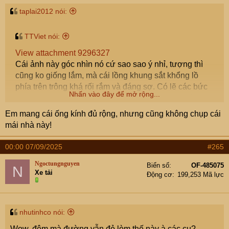
taplai2012 nói:
TTViet nói:
View attachment 9296327
Cái ảnh này góc nhìn nó cứ sao sao ý nhỉ, tượng thì
cũng ko giống lắm, mà cái lồng khung sắt khổng lồ
phía trên trông khá rối rắm và đáng sợ. Có lẽ các bức
Nhấn vào đây để mở rộng...
tượng (lớn) danh nhân nên cho ra phía ngoài. Hôm
qua VTV quay tầm nhìn Drone kiểu UAV nhìn mô hình
Em mang cái ống kính đủ rộng, nhưng cũng không chụp cái
Nhấn vào đây để mở rộng...
Rùa khổng lồ và người chi chít như kiến trông cũng
mái nhà này!
thấy shock!
Cái này do góc nhìn và suy luận mỗi người thôi cụ
00:00 07/09/2025
#265
Ngoctungnguyen
Biển số
OF-485075
N
Xe tải
Động cơ
199,253 Mã lực
nhutinhco nói:
Wow, đêm mà đường vẫn đỏ lòm thế này à các cụ?