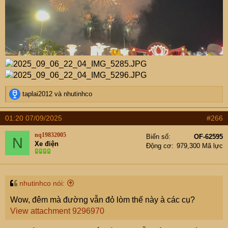
R
taplai2012
và
nhutinhco
e
a
01:20 07/09/2025
#266
c
t
nq19832005
Biển số
OF-62595
N
i
Xe điện
Động cơ
979,300 Mã lực
o
n
s
:
nhutinhco nói:
Wow, đêm mà đường vẫn đỏ lòm thế này à các cụ?
View attachment 9296970