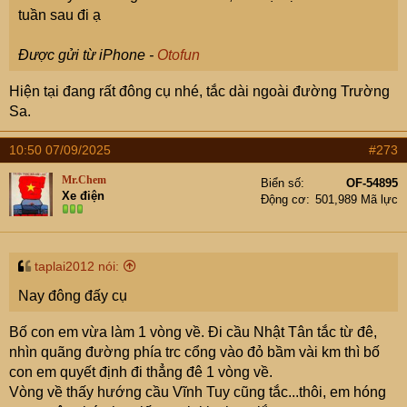
tuần sau đi ạ
Được gửi từ iPhone -
Otofun
Hiện tại đang rất đông cụ nhé, tắc dài ngoài đường Trường
Sa.
10:50 07/09/2025
#273
Mr.Chem
Biển số
OF-54895
Xe điện
Động cơ
501,989 Mã lực
taplai2012 nói:
Nay đông đấy cụ
Bố con em vừa làm 1 vòng về. Đi cầu Nhật Tân tắc từ đê,
nhìn quãng đường phía trc cổng vào đỏ bầm vài km thì bố
con em quyết định đi thẳng đê 1 vòng về.
Vòng về thấy hướng cầu Vĩnh Tuy cũng tắc...thôi, em hóng