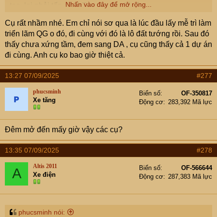
Nhấn vào đây để mở rộng...
tẹo, lại phải tốn cả tỷ Trump nữa để xây.
Sung sướng gì đâu bác.
Cụ rất nhầm nhé. Em chỉ nói sơ qua là lúc đầu lấy mễ trì làm
triển lãm QG o đó, đi cùng với đó là lô đất tướng rồi. Sau đó
Triển lãm sẽ đông vui nhộn nhịp cả năm, nhá.
thấy chưa xứng tầm, đem sang DA , cụ cũng thấy cả 1 dự án
đi cùng. Anh cụ ko bao giờ thiệt cả.
13:27 07/09/2025
#277
phucsminh
Biển số
OF-350817
Xe tăng
Động cơ
283,392 Mã lực
Đêm mở đến mấy giờ vậy các cụ?
13:35 07/09/2025
#278
Altis 2011
Biển số
OF-566644
A
Xe điện
Động cơ
287,383 Mã lực
phucsminh nói: