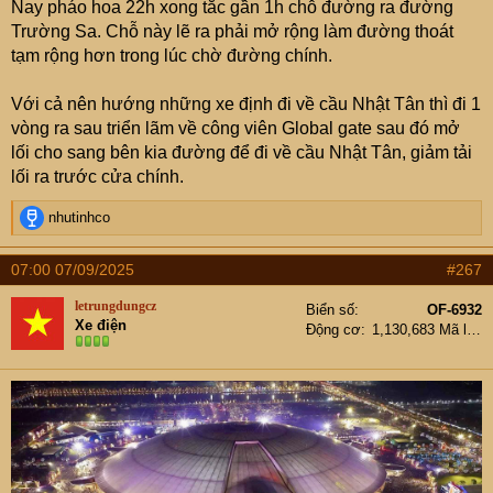
Nay pháo hoa 22h xong tắc gần 1h chỗ đường ra đường
Trường Sa. Chỗ này lẽ ra phải mở rộng làm đường thoát
tạm rộng hơn trong lúc chờ đường chính.
Với cả nên hướng những xe định đi về cầu Nhật Tân thì đi 1
vòng ra sau triển lãm về công viên Global gate sau đó mở
lối cho sang bên kia đường để đi về cầu Nhật Tân, giảm tải
lối ra trước cửa chính.
R
nhutinhco
e
a
07:00 07/09/2025
#267
c
t
letrungdungcz
Biển số
OF-6932
i
Xe điện
Động cơ
1,130,683 Mã lực
o
n
s
: