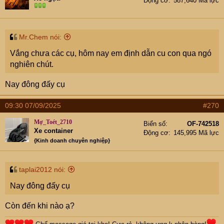
Động cơ
587,640 Mã lực
Mr.Chem nói:
Vắng chưa các cụ, hôm nay em định dẫn cu con qua ngó
nghiên chút.
Nay đông đấy cụ
09:30 07/09/2025
#270
Mợ_Toét_2710
Biển số
OF-742518
Xe container
Động cơ
145,995 Mã lực
{Kinh doanh chuyên nghiệp}
taplai2012 nói:
Nay đông đấy cụ
Còn đến khi nào ạ?