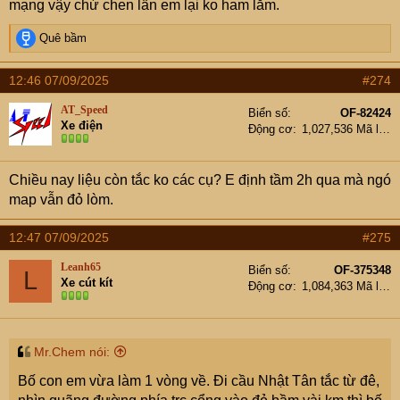
mạng vậy chứ chen lấn em lại ko ham lắm.
R
Quê bầm
e
a
12:46 07/09/2025
#274
c
t
AT_Speed
Biển số
OF-82424
i
Xe điện
Động cơ
1,027,536 Mã lực
o
n
s
Chiều nay liệu còn tắc ko các cụ? E định tầm 2h qua mà ngó
:
map vẫn đỏ lòm.
12:47 07/09/2025
#275
Leanh65
Biển số
OF-375348
L
Xe cút kít
Động cơ
1,084,363 Mã lực
Mr.Chem nói:
Bố con em vừa làm 1 vòng về. Đi cầu Nhật Tân tắc từ đê,