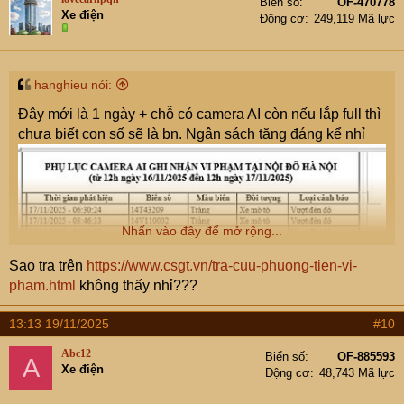
Biển số
OF-470778
i
Xe điện
Động cơ
249,119 Mã lực
o
n
s
:
hanghieu nói:
Đây mới là 1 ngày + chỗ có camera AI còn nếu lắp full thì
chưa biết con số sẽ là bn. Ngân sách tăng đáng kể nhỉ
Nhấn vào đây để mở rộng...
Sao tra trên
https://www.csgt.vn/tra-cuu-phuong-tien-vi-
pham.html
không thấy nhỉ???
13:13 19/11/2025
#10
Abc12
Biển số
OF-885593
A
Xe điện
Động cơ
48,743 Mã lực