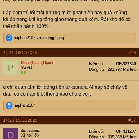
Lắp cam thì tốt thôi nhưng mức phạt hiện nay quá khủng
khiếp trong khi hạ tầng giao thông quá kém. Rất khó để có
thể chấp hành 100%.
R
haphan2107
và
duongphong
e
a
14:11 19/11/2025
#16
c
t
PhungQuangThanh
Biển số
OF-323340
P
i
Xe tải
Động cơ
291,797 Mã lực
o
n
s
e chỉ quan tâm tới dòng tiền từ camera AI này sẽ chảy về
:
đâu, có cụ nào biết thông não cho e với.
R
haphan2107
e
a
14:25 19/11/2025
#17
c
t
duongphong
Biển số
OF-431207
D
i
Xì hơi lốp
Động cơ
395,358 Mã lực
o