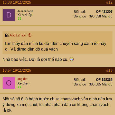
13:38 19/11/2025
#12
c
t
duongphong
Biển số
OF-431207
D
i
Xì hơi lốp
Động cơ
395,358 Mã lực
o
n
s
:
Abc12 nói:
Em thấy dân mình ko đợi đèn chuyển sang xanh rồi hãy
đi. Và dừng đèn đỏ quá vạch
Nhà bao việc. Đợi là đợi thế nào cụ.
13:54 19/11/2025
#13
ong dat
Biển số
OF-158365
O
Xe điện
Động cơ
385,585 Mã lực
Một số số ô tô bánh trước chưa chạm vạch vẫn dính nên lưu
ý dừng xa một chút, tốt nhất phần đầu xe không chạm vạch
là ok.