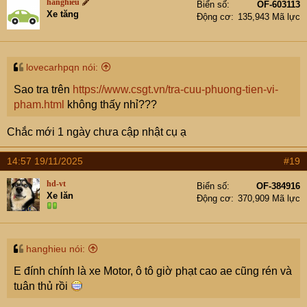
hanghieu
Biển số
OF-603113
i
Xe tăng
Động cơ
135,943 Mã lực
o
n
s
:
lovecarhpqn nói:
Sao tra trên
https://www.csgt.vn/tra-cuu-phuong-tien-vi-
pham.html
không thấy nhỉ???
Chắc mới 1 ngày chưa cập nhật cụ ạ
14:57 19/11/2025
#19
hd-vt
Biển số
OF-384916
Xe lăn
Động cơ
370,909 Mã lực
hanghieu nói:
E đính chính là xe Motor, ô tô giờ phạt cao ae cũng rén và
tuân thủ rồi