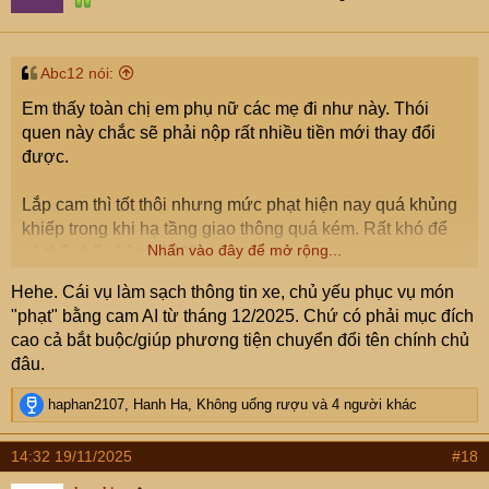
n
s
:
Abc12 nói:
Em thấy toàn chị em phụ nữ các mẹ đi như này. Thói
quen này chắc sẽ phải nộp rất nhiều tiền mới thay đổi
được.
Lắp cam thì tốt thôi nhưng mức phạt hiện nay quá khủng
khiếp trong khi hạ tầng giao thông quá kém. Rất khó để
Nhấn vào đây để mở rộng...
có thể chấp hành 100%.
Hehe. Cái vụ làm sạch thông tin xe, chủ yếu phục vụ món
"phạt" bằng cam AI từ tháng 12/2025. Chứ có phải mục đích
cao cả bắt buộc/giúp phương tiện chuyển đổi tên chính chủ
đâu.
R
haphan2107
,
Hanh Ha
,
Không uống rượu
và 4 người khác
e
a
14:32 19/11/2025
#18
c
t