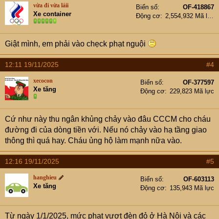
vừa đi vừa láii
Biển số
OF-418867
Xe container
Động cơ
2,554,932 Mã lực
Giật mình, em phải vào chẹck phạt nguội
12:11 19/11/2025
#4
xecocon
Biển số
OF-377597
Xe tăng
Động cơ
229,823 Mã lực
Cứ như này thu ngân khủng chảy vào đâu CCCM cho cháu
đường đi của dòng tiền với. Nếu nó chảy vào hạ tầng giao
thông thì quá hay. Cháu ủng hộ làm mạnh nữa vào.
12:16 19/11/2025
#5
hanghieu
Biển số
OF-603113
Xe tăng
Động cơ
135,943 Mã lực
Từ ngày 1/1/2025, mức phạt vượt đèn đỏ ở Hà Nội và các