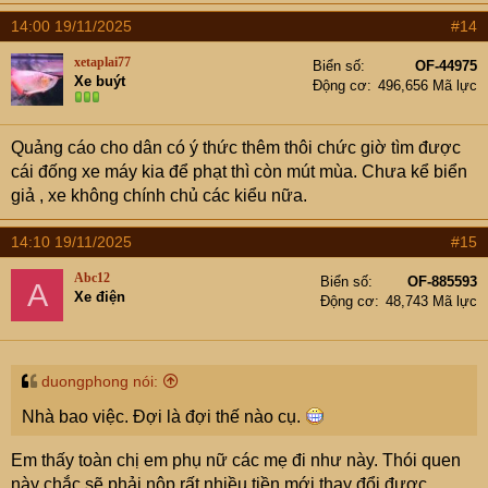
14:00 19/11/2025
#14
xetaplai77
Biển số
OF-44975
Xe buýt
Động cơ
496,656 Mã lực
Quảng cáo cho dân có ý thức thêm thôi chức giờ tìm được
cái đống xe máy kia để phạt thì còn mút mùa. Chưa kể biển
giả , xe không chính chủ các kiểu nữa.
14:10 19/11/2025
#15
Abc12
Biển số
OF-885593
A
Xe điện
Động cơ
48,743 Mã lực
Số liệu trên từ Báo Tuổi Trẻ
duongphong nói:
Nhà bao việc. Đợi là đợi thế nào cụ.
Em thấy toàn chị em phụ nữ các mẹ đi như này. Thói quen
này chắc sẽ phải nộp rất nhiều tiền mới thay đổi được.