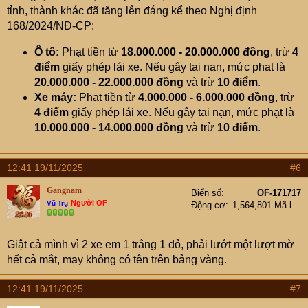
tỉnh, thành khác đã tăng lên đáng kể theo Nghị định
168/2024/NĐ-CP:
Ô tô:
Phạt tiền từ
18.000.000 - 20.000.000 đồng
, trừ
4
điểm
giấy phép lái xe. Nếu gây tai nạn, mức phạt là
20.000.000 - 22.000.000 đồng
và trừ
10 điểm
.
Xe máy:
Phạt tiền từ
4.000.000 - 6.000.000 đồng
, trừ
4 điểm
giấy phép lái xe. Nếu gây tai nạn, mức phạt là
10.000.000 - 14.000.000 đồng
và trừ
10 điểm
.
12:41 19/11/2025
#6
Gangnam
Biển số
OF-171717
Người OF
Vũ Trụ
Động cơ
1,564,801 Mã lực
Giật cả mình vì 2 xe em 1 trắng 1 đỏ, phải lướt một lượt mờ
hết cả mắt, may không có tên trên bảng vàng.
12:41 19/11/2025
#7