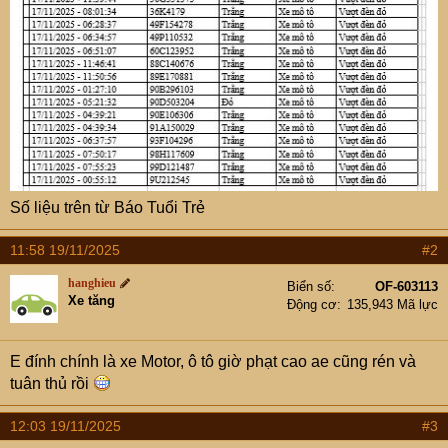
Số liệu trên từ Báo Tuổi Trẻ
11:58 19/11/2025
#2
hanghieu
Biển số
OF-603113
Xe tăng
Động cơ
135,943 Mã lực
E đính chính là xe Motor, ô tô giờ phạt cao ae cũng rén và
tuân thủ rồi
12:03 19/11/2025
#3