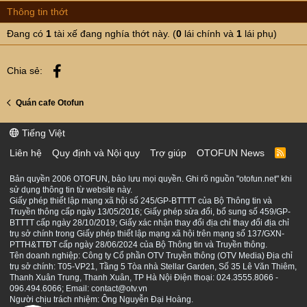
n
Thông tin thớt
s
:
Đang có
1
tài xế đang nghía thớt này. (
0
lái chính và
1
lái phụ)
Facebook
Chia sẻ:
Quán cafe Otofun
Tiếng Việt
Liên hệ
Quy định và Nội quy
Trợ giúp
OTOFUN News
R
S
S
Bản quyền 2006 OTOFUN, bảo lưu mọi quyền. Ghi rõ nguồn "otofun.net" khi
sử dụng thông tin từ website này.
Giấy phép thiết lập mạng xã hội số 245/GP-BTTTT của Bộ Thông tin và
Truyền thông cấp ngày 13/05/2016; Giấy phép sửa đổi, bổ sung số 459/GP-
BTTTT cấp ngày 28/10/2019; Giấy xác nhận thay đổi địa chỉ thay đổi địa chỉ
trụ sở chính trong Giấy phép thiết lập mạng xã hội trên mạng số 137/GXN-
PTTH&TTĐT cấp ngày 28/06/2024 của Bộ Thông tin và Truyền thông.
Tên doanh nghiệp: Công ty Cổ phần OTV Truyền thông (OTV Media) Địa chỉ
trụ sở chính: T05-VP21, Tầng 5 Tòa nhà Stellar Garden, Số 35 Lê Văn Thiêm,
Thanh Xuân Trung, Thanh Xuân, TP Hà Nội Điện thoại: 024.3555.8066 -
096.494.6066; Email: contact@otv.vn
Người chịu trách nhiệm: Ông Nguyễn Đại Hoàng.