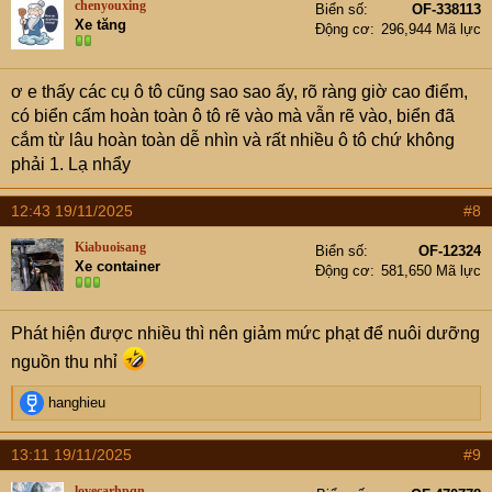
chenyouxing
Biển số
OF-338113
Xe tăng
Động cơ
296,944 Mã lực
ơ e thấy các cụ ô tô cũng sao sao ấy, rõ ràng giờ cao điểm,
có biển cấm hoàn toàn ô tô rẽ vào mà vẫn rẽ vào, biển đã
cắm từ lâu hoàn toàn dễ nhìn và rất nhiều ô tô chứ không
phải 1. Lạ nhẩy
12:43 19/11/2025
#8
Kiabuoisang
Biển số
OF-12324
Xe container
Động cơ
581,650 Mã lực
Phát hiện được nhiều thì nên giảm mức phạt để nuôi dưỡng
nguồn thu nhỉ
R
hanghieu
e
a
13:11 19/11/2025
#9
c
t
lovecarhpqn