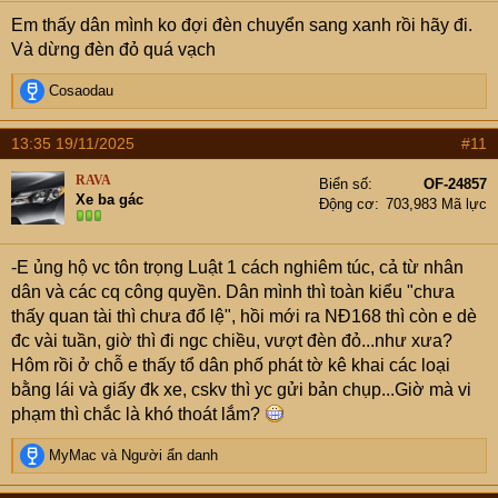
Em thấy dân mình ko đợi đèn chuyển sang xanh rồi hãy đi.
Và dừng đèn đỏ quá vạch
R
Cosaodau
e
a
13:35 19/11/2025
#11
c
t
RAVA
Biển số
OF-24857
i
Xe ba gác
Động cơ
703,983 Mã lực
o
n
s
-E ủng hộ vc tôn trọng Luật 1 cách nghiêm túc, cả từ nhân
:
dân và các cq công quyền. Dân mình thì toàn kiểu "chưa
thấy quan tài thì chưa đổ lệ", hồi mới ra NĐ168 thì còn e dè
đc vài tuần, giờ thì đi ngc chiều, vượt đèn đỏ...như xưa?
Hôm rồi ở chỗ e thấy tổ dân phố phát tờ kê khai các loại
bằng lái và giấy đk xe, cskv thì yc gửi bản chụp...Giờ mà vi
phạm thì chắc là khó thoát lắm?
R
MyMac
và
Người ẩn danh
e
a