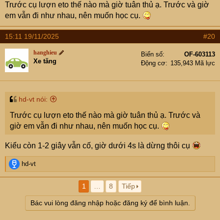
Trước cụ lượn eto thế nào mà giờ tuân thủ ạ. Trước và giờ
em vẫn đi như nhau, nên muốn học cụ.
15:11 19/11/2025
#20
hanghieu
Biển số
OF-603113
Xe tăng
Động cơ
135,943 Mã lực
hd-vt nói:
Trước cụ lượn eto thế nào mà giờ tuân thủ ạ. Trước và
giờ em vẫn đi như nhau, nên muốn học cụ.
Kiểu còn 1-2 giây vẫn cố, giờ dưới 4s là dừng thôi cụ
R
hd-vt
e
a
1
…
8
Tiếp
c
t
Bác vui lòng đăng nhập hoặc đăng ký để bình luận.
i
o