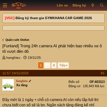
Lên xe
Đăng ký
[VGC]
Đăng ký tham gia GYMKHANA CAR GAME 2026
Quán cafe Otofun
[Funland]
Trong 24h camera AI phát hiện bao nhiêu xe ô
tô vượt đèn đỏ
T
N
hanghieu
19/11/25
h
g
1
…
8
Tiếp
r
à
e
y
11:57 19/11/2025
#1
a
g
d
ử
hanghieu
Biển số
OF-603113
s
i
Xe tăng
Động cơ
135,943 Mã lực
t
a
r
Đây mới là 1 ngày + chỗ có camera AI còn nếu lắp full thì
t
chưa biết con số sẽ là bn. Ngân sách tăng đáng kể nhỉ