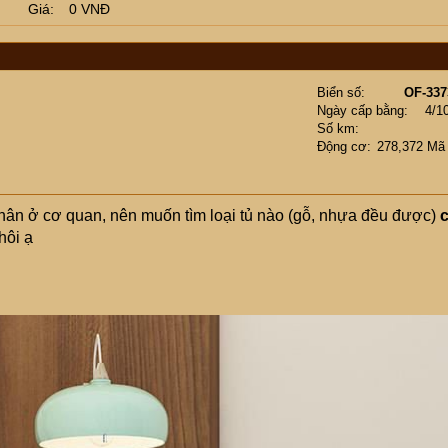
Giá
0 VNĐ
Biển số
OF-337
Ngày cấp bằng
4/1
Số km
Động cơ
278,372 Mã
hân ở cơ quan, nên muốn tìm loại tủ nào (gỗ, nhựa đều được)
hôi ạ