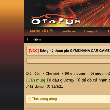
MẠNG XÃ HỘI
LenXe.vn
Trang chủ
B
Tìm kiếm
[VGC]
Đăng ký tham gia GYMKHANA CAR GAME
Diễn đàn
Chợ giời
Đồ gia dụng - nội ngoại th
[Cần mua]
Tủ đầu giường/ Tủ để đồ cá nhân 
T
N
hi_demo
31/3/21
h
g
r
à
Thớt đang đóng
e
y
a
g
d
ử