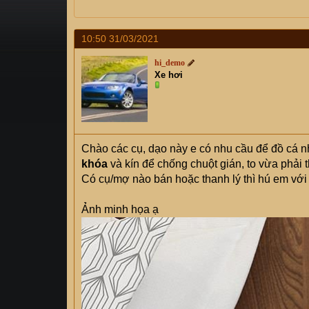
s
i
t
a
10:50 31/03/2021
r
hi_demo
t
Xe hơi
e
r
Chào các cụ, dạo này e có nhu cầu để đồ cá n
khóa
và kín để chống chuột gián, to vừa phải t
Có cụ/mợ nào bán hoặc thanh lý thì hú em với
Ảnh minh họa ạ