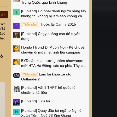
Trung Quốc quá kinh khủng
[Funland]
Có phải đánh người bằng tay
I
#1
không thì không bị làm sao không các
cụ?
375
Thước lái Camry 2015
[Thảo luận]
F
0/14
150
[Funland]
Chạy quảng cáo để tuyển
 lực
dụng
Honda Hybrid Đi Muôn Nơi - Kể chuyện
chuyến đi mùa hè, rinh lều camping
có
Naturehike 4 triệu về nhà!
BYD sắp khai trương thêm showroom
mới HTA Hà Đông, các cụ phía Tây có
thêm chỗ xem xe rồi!
Làm lại khóa xe oto
[Thảo luận]
Outlander?
[Funland]
Vật lí THPT hệ quốc tế:
chuẩn bị tài liệu
[Funland]
1 củ tỏi ....
[Funland]
Quay đầu tại ngã tư Nghiêm
H
Xuân Yên - Ngõ 66 Kim Giang