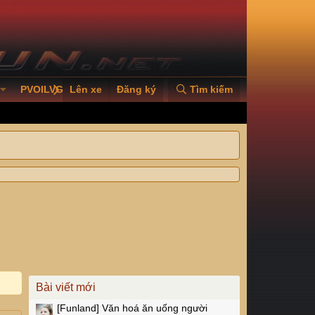
PVOILVGC2026
Lên xe
Đăng ký
Tìm kiếm
Bài viết mới
[Funland]
Văn hoá ăn uống người