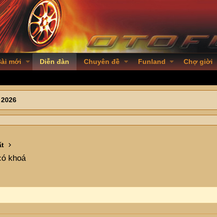
ài mới
Diễn đàn
Chuyên đề
Funland
Chợ giời
 2026
ất
có khoá