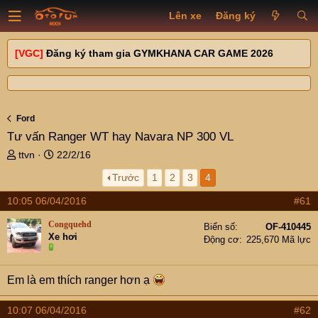
Lên xe
Đăng ký
[VGC]
Đăng ký tham gia GYMKHANA CAR GAME 2026
Ford
Tư vấn Ranger WT hay Navara NP 300 VL
T
N
ttvn
22/2/16
h
g
Trước
1
2
3
4
r
à
e
y
10:05 06/04/2016
#61
a
g
d
ử
Congquehd
Biển số
OF-410445
s
i
Xe hơi
Động cơ
225,670 Mã lực
t
a
r
Em là em thích ranger hơn ạ
t
e
10:07 06/04/2016
#62
r