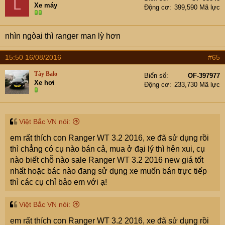
L
Xe máy
Động cơ
399,590 Mã lực
nhìn ngòai thì ranger man lỳ hơn
15:50 16/08/2016
#65
Tây Balo
Biển số
OF-397977
Xe hơi
Động cơ
233,730 Mã lực
Việt Bắc VN nói:
em rất thích con Ranger WT 3.2 2016, xe đã sử dụng rồi
thì chẳng có cụ nào bán cả, mua ở đại lý thì hên xui, cụ
nào biết chỗ nào sale Ranger WT 3.2 2016 new giá tốt
nhất hoặc bác nào đang sử dụng xe muốn bán trực tiếp
thì các cụ chỉ bảo em với ạ!
Việt Bắc VN nói:
em rất thích con Ranger WT 3.2 2016, xe đã sử dụng rồi