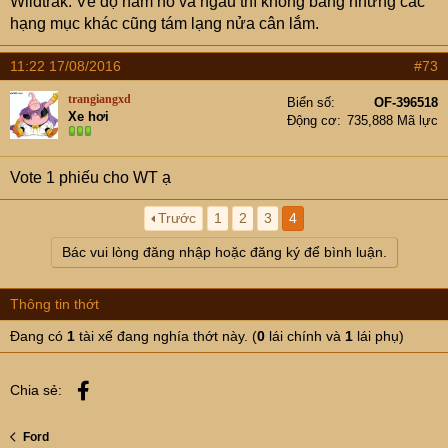
Wildtrak. Về độ hầm hố và ngầu thì không bằng nhưng các
hạng mục khác cũng tám lạng nửa cân lắm.
11:22 17/08/2016
#73
trangiangxd
Biển số
OF-396518
Xe hơi
Động cơ
735,888 Mã lực
Vote 1 phiếu cho WT ạ
Trước
1
2
3
4
Bác vui lòng đăng nhập hoặc đăng ký để bình luận.
Thông tin thớt
Đang có
1
tài xế đang nghía thớt này. (
0
lái chính và
1
lái phụ)
Facebook
Chia sẻ:
Ford