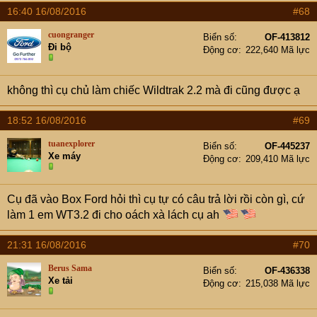
16:40 16/08/2016
#68
cuongranger
Biển số
OF-413812
Đi bộ
Động cơ
222,640 Mã lực
không thì cụ chủ làm chiếc Wildtrak 2.2 mà đi cũng được ạ
18:52 16/08/2016
#69
tuanexplorer
Biển số
OF-445237
Xe máy
Động cơ
209,410 Mã lực
Cụ đã vào Box Ford hỏi thì cụ tự có câu trả lời rồi còn gì, cứ
làm 1 em WT3.2 đi cho oách xà lách cụ ah
21:31 16/08/2016
#70
Berus Sama
Biển số
OF-436338
Xe tải
Động cơ
215,038 Mã lực