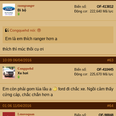
cuongranger
Biển số
OF-413812
Đi bộ
Động cơ
222,640 Mã lực
Congquehd nói:
Em là em thích ranger hơn ạ
thích thì múc thôi cụ ơi
10:09 06/04/2016
#63
Congquehd
Biển số
OF-410445
Xe hơi
Động cơ
225,670 Mã lực
Em còn phải gom lúa lâu ạ
ford đi chắc xe. Ngồi cảm thấy
cứng cáp, chắc chắn hơn ạ
01:06 11/04/2016
#64
Lenovoquan
Biển số
OF-98848