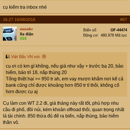
cụ kiểm tra inbox nhé
16:27 16/08/2016
#67
amunike
Biển số
OF-44474
Xe điện
Động cơ
480,978 Mã lực
Việt Bắc VN nói:
cụ ơi có km gì không, nếu giá như vậy + trước bạ 20, bảo
hiểm, bảo trì 18, nắp thùng 20
Tổng thiệt hại >= 950 tr ah, em vay mượn khắm nơi kể cả
bank cũng chỉ được khoảng hơn 850 tr tí thôi, không cố
hơn được cụ aj
Cụ làm con WT 2.2 đi, giá tháng này rất tốt, phù hợp nhu
cầu đi phố, đồi núi, kém khoản offroad thôi, quan trọng nhất
là tài chính. 850 thừa đủ để ra biển, nắp thùng, bảo hiểm
thân vỏ.