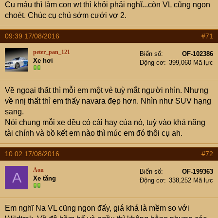
Cụ máu thì làm con wt thì khỏi phải nghĩ...còn VL cũng ngon
choét. Chúc cụ chủ sớm cưới vợ 2.
09:39 17/08/2016
#71
peter_pan_121
Biển số
OF-102386
Xe hơi
Động cơ
399,060 Mã lực
Về ngoại thất thì mỗi em một vẻ tuỳ mắt người nhìn. Nhưng
về nnị thất thì em thấy navara đẹp hơn. Nhìn như SUV hạng
sang.
Nói chung mỗi xe đều có cái hay của nó, tuỳ vào khả năng
tài chính và bồ kết em nào thì múc em đó thôi cụ ah.
10:02 17/08/2016
#72
Aon
Biển số
OF-199363
A
Xe tăng
Động cơ
338,252 Mã lực
Em nghĩ Na VL cũng ngon đấy, giá khá là mềm so với