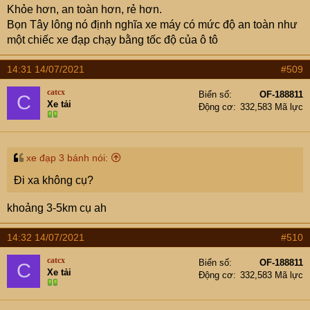
Khỏe hơn, an toàn hơn, rẻ hơn.
Bọn Tây lông nó định nghĩa xe máy có mức độ an toàn như
một chiếc xe đạp chạy bằng tốc độ của ô tô
14:31 14/07/2021
#509
catcx
Biển số
OF-188811
C
Xe tải
Động cơ
332,583 Mã lực
xe đạp 3 bánh nói:
Đi xa không cụ?
khoảng 3-5km cụ ah
14:32 14/07/2021
#510
catcx
Biển số
OF-188811
C
Xe tải
Động cơ
332,583 Mã lực