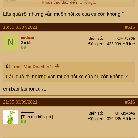
Nhấn vào đây để mở rộng...
Lâu quá rồi nhưng vẫn muốn hỏi xe của cụ còn không ?
13:55 30/07/2021
#515
nncham
Biển số
OF-75706
N
Xe tải
Động cơ
422,999 Mã lực
Trach Van Doanh nói:
Lâu quá rồi nhưng vẫn muốn hỏi xe của cụ còn không ?
em bán lâu rồi cụ ạ.
21:35 30/09/2021
#516
chaser8x
Biển số
OF-194346
[Tịch thu bằng lái]
Động cơ
329,385 Mã lực