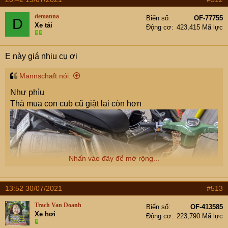
demanna
Biển số
OF-77755
D
Xe tải
Động cơ
423,415 Mã lực
E này giá nhiu cụ ơi
Mannschaft nói:
Như phìu
Thà mua con cub cũ giật lại còn hơn
Nhấn vào đây để mở rộng...
13:52 30/07/2021
#513
Trach Van Doanh
Biển số
OF-413585
Xe hơi
Động cơ
223,790 Mã lực