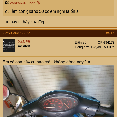
vanza6061 nói:
cụ làm con giorno 50 cc em nghĩ là ổn ạ
con này e thấy khá đẹp
22:50 30/09/2021
#517
MEC V6
Biển số
OF-694172
Xe điện
Động cơ
128,491 Mã lực
Em có con này cụ nào máu không dòng này fi ạ