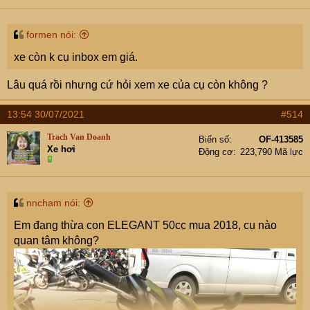
formen nói:
xe còn k cụ inbox em giá.
Lâu quá rồi nhưng cứ hỏi xem xe của cụ còn không ?
13:54 30/07/2021
#514
Trach Van Doanh
Biển số
OF-413585
Xe hơi
Động cơ
223,790 Mã lực
nncham nói:
Em đang thừa con ELEGANT 50cc mua 2018, cụ nào
quan tâm không?