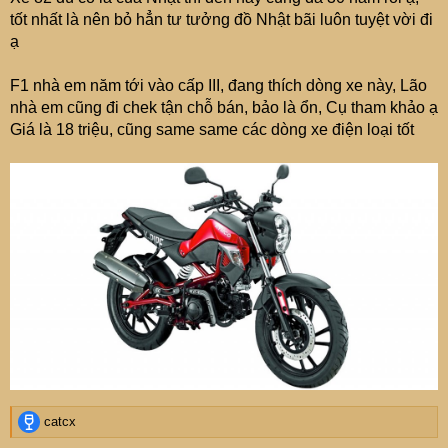
tốt nhất là nên bỏ hẳn tư tưởng đồ Nhật bãi luôn tuyệt vời đi
ạ
F1 nhà em năm tới vào cấp III, đang thích dòng xe này, Lão
nhà em cũng đi chek tận chỗ bán, bảo là ổn, Cụ tham khảo ạ
Giá là 18 triệu, cũng same same các dòng xe điện loại tốt
R
catcx
e