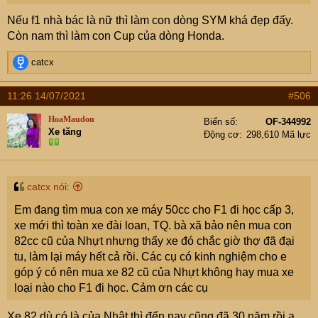
Nếu f1 nhà bác là nữ thì làm con dòng SYM khá đẹp đấy.
Còn nam thì làm con Cup của dòng Honda.
R
catcx
e
a
11:26 14/07/2021
#506
c
t
HoaMaudon
Biển số
OF-344992
i
Xe tăng
Động cơ
298,610 Mã lực
o
n
s
:
catcx nói:
Em đang tìm mua con xe máy 50cc cho F1 đi học cấp 3,
xe mới thì toàn xe đài loan, TQ. bà xã bảo nên mua con
82cc cũ của Nhựt nhưng thấy xe đó chắc giờ thợ đã đại
tu, làm lại máy hết cả rồi. Các cụ có kinh nghiệm cho e
góp ý có nên mua xe 82 cũ của Nhựt không hay mua xe
loại nào cho F1 đi học. Cảm ơn các cụ
Xe 82 dù có là của Nhật thì đến nay cũng đã 30 năm rồi ạ,