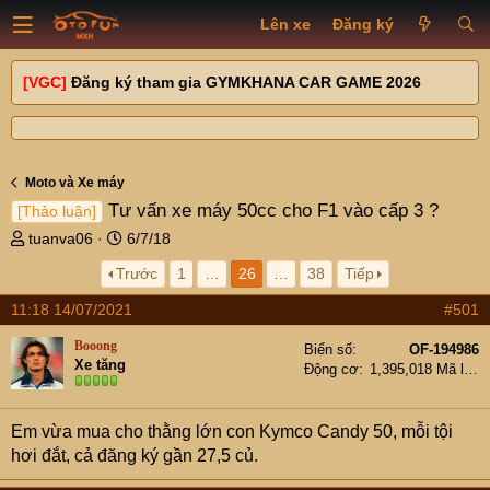
Lên xe
Đăng ký
[VGC]
Đăng ký tham gia GYMKHANA CAR GAME 2026
Moto và Xe máy
Tư vấn xe máy 50cc cho F1 vào cấp 3 ?
[Thảo luận]
T
N
tuanva06
6/7/18
h
g
Trước
1
…
26
…
38
Tiếp
r
à
e
y
11:18 14/07/2021
#501
a
g
d
ử
Booong
Biển số
OF-194986
s
i
Xe tăng
Động cơ
1,395,018 Mã lực
t
a
r
Em vừa mua cho thằng lớn con Kymco Candy 50, mỗi tội
t
hơi đắt, cả đăng ký gần 27,5 củ.
e
r