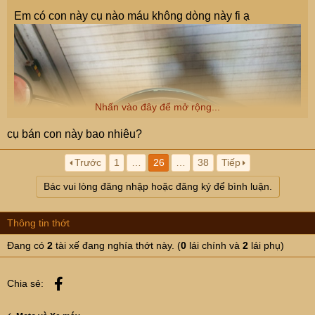
Em có con này cụ nào máu không dòng này fi ạ
Nhấn vào đây để mở rộng...
cụ bán con này bao nhiêu?
Trước
1
…
26
…
38
Tiếp
Bác vui lòng đăng nhập hoặc đăng ký để bình luận.
Thông tin thớt
Đang có
2
tài xế đang nghía thớt này. (
0
lái chính và
2
lái phụ)
Facebook
Chia sẻ: