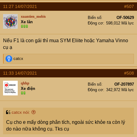
a
11:27 14/07/2021
#507
c
t
xuantien_mobis
Biển số
OF-50629
i
Xe lăn
Động cơ
598,012 Mã lực
o
n
s
Nếu F1 là con gái thì mua SYM Eliite hoặc Yamaha Vinno
:
cụ ạ
R
catcx
e
a
11:33 14/07/2021
#508
c
t
qhhp
Biển số
OF-207897
i
Xe điện
Động cơ
342,972 Mã lực
o
n
s
:
catcx nói:
Cụ cho e mấy dòng phân tích, ngoài sức khỏe ra còn lý
do nào nữa không cụ. Tks cụ