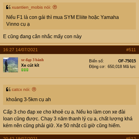
xuantien_mobis nói:
Nếu F1 là con gái thì mua SYM Eliite hoặc Yamaha
Vinno cụ ạ
E cũng đang cân nhắc mấy con này
16:27 14/07/2021
#511
xe đạp 3 bánh
Biển số
OF-75015
Xe cút kít
Động cơ
650,018 Mã lực
catcx nói:
khoảng 3-5km cụ ah
Cấp 3 cho đạp xe cho khoẻ cụ ạ. Nếu ko làm con xe đài
loan cũng được. Chạy 3 năm thanh lý cụ ạ, chất lượng khá
kém nên cũng phải giữ. Xe 50 nhật cũ giờ cũng hiếm.
20:42 19/07/2021
#512