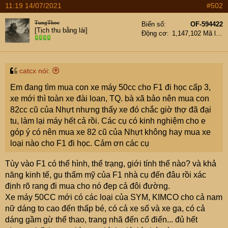
11:19 14/07/2021
#502
TungThoc
Biển số
OF-594422
[Tịch thu bằng lái]
Động cơ
1,147,102 Mã lực
catcx nói:
Em đang tìm mua con xe máy 50cc cho F1 đi học cấp 3,
xe mới thì toàn xe đài loan, TQ. bà xã bảo nên mua con
82cc cũ của Nhựt nhưng thấy xe đó chắc giờ thợ đã đại
tu, làm lại máy hết cả rồi. Các cụ có kinh nghiệm cho e
góp ý có nên mua xe 82 cũ của Nhựt không hay mua xe
loại nào cho F1 đi học. Cảm ơn các cụ
Tùy vào F1 có thể hình, thể trạng, giới tính thế nào? và khả
năng kinh tế, gu thẩm mỹ của F1 nhà cụ đến đâu rồi xác
định rõ rang đi mua cho nó đẹp cả đôi đường.
Xe máy 50CC mới có các loại của SYM, KIMCO cho cả nam
nữ dáng to cao đến thấp bé, có cả xe số và xe ga, có cả
dáng gầm gừ thể thao, trang nhã đến cổ điển... đủ hết