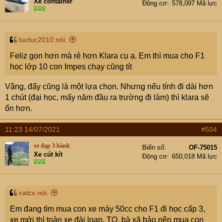
Xe container
Động cơ
578,097 Mã lực
tuctuc2010 nói:
Feliz gọn hơn mà rẻ hơn Klara cụ ạ. Em thì mua cho F1
học lớp 10 con Impes chạy cũng tít
Vâng, đấy cũng là một lựa chọn. Nhưng nếu tính đi dài hơn
1 chút (đại học, mấy năm đầu ra trường đi làm) thì klara sẽ
ổn hơn.
11:23 14/07/2021
#504
xe đạp 3 bánh
Biển số
OF-75015
Xe cút kít
Động cơ
650,018 Mã lực
catcx nói:
Em đang tìm mua con xe máy 50cc cho F1 đi học cấp 3,
xe mới thì toàn xe đài loan, TQ. bà xã bảo nên mua con