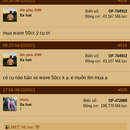
09:20 04/10/2021
#518
đức phúc 0309
Biển số
OF-764912
Xe hơi
Động cơ
43,167 Mã lực
mua wave 50cc ý cụ ơi
09:23 04/10/2021
#519
đức phúc 0309
Biển số
OF-764912
Xe hơi
Động cơ
43,167 Mã lực
có cụ nào bán xe wave 50cc k ạ. e muốn tìm mua ạ
17:56 09/10/2021
#520
nhatp
Biển số
OF-472888
Xe hơi
Động cơ
199,770 Mã lực
MEC V6 nói: