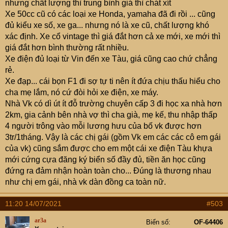
nhưng chất lượng thì trung bình giá thì chát xít
Xe 50cc cũ có các loại xe Honda, yamaha đã đi rồi ... cũng
đủ kiểu xe số, xe ga... nhưng nó là xe cũ, chất lượng khó
xác định. Xe cổ vintage thì giá đắt hơn cả xe mới, xe mới thì
giá đắt hơn bình thường rất nhiều.
Xe điện đủ loại từ Vin đến xe Tàu, giá cũng cao chứ chẳng
rẻ.
Xe đạp... cái bọn F1 đi sợ tự ti nên ít đứa chịu thấu hiểu cho
cha mẹ lắm, nó cứ đòi hỏi xe điện, xe máy.
Nhà Vk có dì út ít đỗ trường chuyên cấp 3 đi học xa nhà hơn
2km, gia cảnh bên nhà vợ thì cha già, mẹ kế, thu nhập thấp
4 người trông vào mỗi lương hưu của bố vk được hơn
3tr/1tháng. Vậy là các chị gái (gồm Vk em các các cô em gái
của vk) cũng sắm được cho em một cái xe điện Tàu khựa
mới cứng cựa đăng ký biển số đầy đủ, tiền ăn học cũng
đứng ra đảm nhận hoàn toàn cho... Đúng là thương nhau
như chị em gái, nhà vk dàn đồng ca toàn nữ.
11:20 14/07/2021
#503
ar3a
Biển số
OF-64406