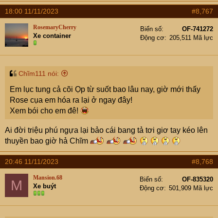
18:00 11/11/2023
#8,767
RosemaryCherry
Biển số
OF-741272
Xe container
Động cơ
205,511 Mã lực
Chĩm111 nói:
Em lục tung cả cõi Ọp từ suốt bao lâu nay, giờ mới thấy
Rose cụa em hóa ra lại ở ngay đây!
Xem bói cho em đê!
Ai đời triệu phú ngựa lại bảo cái bang tả tơi giơ tay kéo lên
thuyền bao giờ hả Chĩm
20:46 11/11/2023
#8,768
Mansion.68
Biển số
OF-835320
M
Xe buýt
Động cơ
501,909 Mã lực