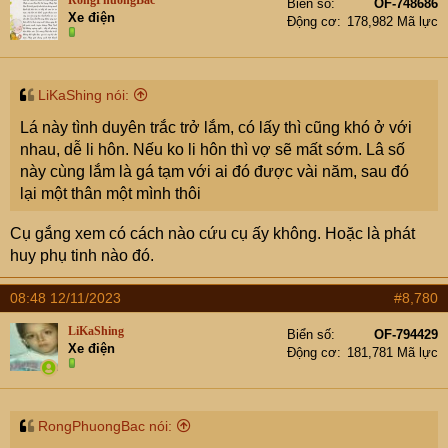
RongPhuongBac
Biển số
OF-748686
Xe điện
Động cơ
178,982 Mã lực
LiKaShing nói:
Lá này tình duyên trắc trở lắm, có lấy thì cũng khó ở với
nhau, dễ li hôn. Nếu ko li hôn thì vợ sẽ mất sớm. Lâ số
này cùng lắm là gá tạm với ai đó được vài năm, sau đó
lại một thân một mình thôi
Cụ gắng xem có cách nào cứu cụ ấy không. Hoặc là phát
huy phụ tinh nào đó.
08:48 12/11/2023
#8,780
LiKaShing
Biển số
OF-794429
Xe điện
Động cơ
181,781 Mã lực
RongPhuongBac nói: