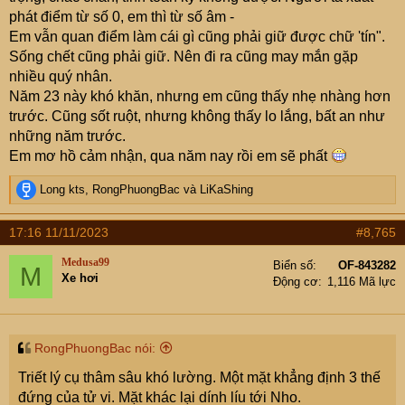
phát điểm từ số 0, em thì từ số âm -
Em vẫn quan điểm làm cái gì cũng phải giữ được chữ 'tín".
Sống chết cũng phải giữ. Nên đi ra cũng may mắn gặp
nhiều quý nhân.
Năm 23 này khó khăn, nhưng em cũng thấy nhẹ nhàng hơn
trước. Cũng sốt ruột, nhưng không thấy lo lắng, bất an như
những năm trước.
Em mơ hồ cảm nhận, qua năm nay rồi em sẽ phất
R
Long kts
,
RongPhuongBac
và
LiKaShing
e
a
17:16 11/11/2023
#8,765
c
t
Medusa99
Biển số
OF-843282
M
i
Xe hơi
Động cơ
1,116 Mã lực
o
n
s
:
RongPhuongBac nói:
Triết lý cụ thâm sâu khó lường. Một mặt khẳng định 3 thế
đứng của tử vi. Mặt khác lại dính líu tới Nho.