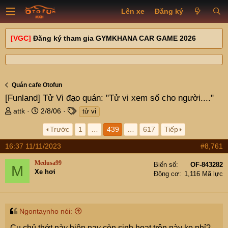
Lên xe
Đăng ký
[VGC]
Đăng ký tham gia GYMKHANA CAR GAME 2026
Quán cafe Otofun
[Funland]
Tử Vi đạo quán: "Tử vi xem số cho người...."
T
N
T
attk
2/8/06
tử vi
h
g
a
Trước
1
…
439
…
617
Tiếp
r
à
g
e
y
s
16:37 11/11/2023
#8,761
a
g
d
ử
Medusa99
Biển số
OF-843282
M
s
i
Xe hơi
Động cơ
1,116 Mã lực
t
a
r
t
Ngontaynho nói:
e
r
Cụ chủ thớt này hiện nay còn sinh hoạt trên này ko nhỉ?