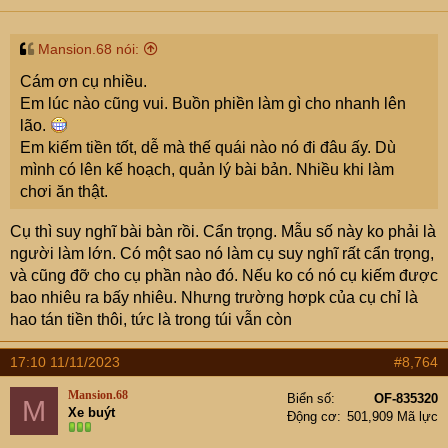
Mansion.68 nói:
Cám ơn cụ nhiều.
Em lúc nào cũng vui. Buồn phiền làm gì cho nhanh lên
lão.
Em kiếm tiền tốt, dễ mà thế quái nào nó đi đâu ấy. Dù
mình có lên kế hoạch, quản lý bài bản. Nhiều khi làm
chơi ăn thật.
Cụ thì suy nghĩ bài bàn rồi. Cẩn trọng. Mẫu số này ko phải là
người làm lớn. Có một sao nó làm cụ suy nghĩ rất cẩn trọng,
và cũng đỡ cho cụ phần nào đó. Nếu ko có nó cụ kiếm được
bao nhiêu ra bấy nhiêu. Nhưng trường hơpk của cụ chỉ là
hao tán tiền thôi, tức là trong túi vẫn còn
17:10 11/11/2023
#8,764
Mansion.68
Biển số
OF-835320
M
Xe buýt
Động cơ
501,909 Mã lực