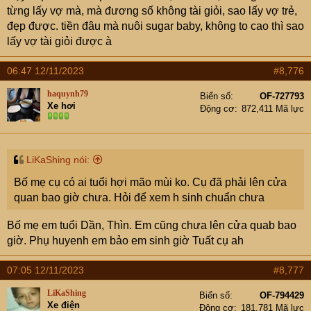
Cung Thê VCD đất La - Võng mà có cả thiên không và
từng lấy vợ mà, mà đương số không tài giỏi, sao lấy vợ trẻ,
thiếu dương thì lúc này Thiếu dương nó uy lực chả kém
đẹp được. tiền đâu mà nuôi sugar baby, không to cao thì sao
gì Thái dương. Lại có 2 sao đại sát tinh Kình - Linh thì nói
lấy vợ tài giỏi được à
chung cứ đội vợ lên đầu sẽ trường sinh bất lão nhóe.
Đương số thuộc loại gia trưởng, bảo thủ, nên cứ hạ cái
06:47 12/11/2023
#8,776
tôi xuống 1 tí tì ti gia đạo phu thê mới ổn
haquynh79
Biển số
OF-727793
Xe hơi
Động cơ
872,411 Mã lực
LiKaShing nói:
Bố mẹ cụ có ai tuổi hợi mão mùi ko. Cụ đã phải lên cửa
quan bao giờ chưa. Hỏi để xem h sinh chuẩn chưa
Bố mẹ em tuổi Dần, Thìn. Em cũng chưa lên cửa quab bao
giờ. Phụ huyenh em bảo em sinh giờ Tuất cụ ah
07:05 12/11/2023
#8,777
LiKaShing
Biển số
OF-794429
Xe điện
Động cơ
181,781 Mã lực