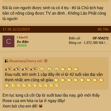
Đã là con người được sinh ra có 4 trụ - thì là Chủ tịch hay
bần cố nông cũng được TV an định . Khổng Lão Phật cũng
là người
17:36 11/11/2023
#8,766
Chĩm111
Biển số
OF-554272
C
Xe điện
Động cơ
1,972,390 Mã lực
RosemaryCherry nói:
Đau ruột, trời sinh 1 cặp đây rồi vì từ 42 tuổi vào đại vận
thịnh nhất; em cũng sẽ giàu
Em lục tung cả cõi Ọp từ suốt bao lâu nay, giờ mới thấy
Rose cụa em hóa ra lại ở ngay đây!
Xem bói cho em đê!