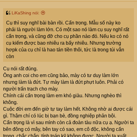
LiKaShing nói:
Cụ thì suy nghĩ bài bàn rồi. Cẩn trọng. Mẫu số này ko
phải là người làm lớn. Có một sao nó làm cụ suy nghĩ rất
cẩn trọng, và cũng đỡ cho cụ phần nào đó. Nếu ko có nó
cụ kiếm được bao nhiêu ra bấy nhiêu. Nhưng trường
hơpk của cụ chỉ là hao tán tiền thôi, tức là trong túi vẫn
còn
Cụ nói rất đúng.
Ông anh coi cho em cũng bảo, mày có tư duy làm lớn
nhưng làm là đứt. Tự mày làm là đứt phựt luôn. Phải có
người trấn trạch cho mày.
Chính cái cẩn trọng làm em khó giàu. Nhưng nghèo thì
không.
Cuộc đời em đến giờ tự tay làm hết. Không nhờ ai được cái
gì. Thậm chí có lúc bị bạn bè, đồng nghiệp phản bội.
Cẩn trọng là vì sau mình còn cả đoàn tàu nữa cụ ạ. Người ta
bên đông có mây, bên tay có sao, em cô độc, không cẩn
trọng, chắc chắn, tính toán kỹ không được. Người ta xuất