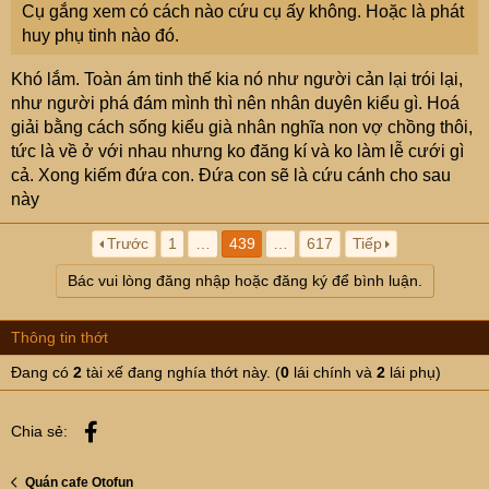
Cụ gắng xem có cách nào cứu cụ ấy không. Hoặc là phát
huy phụ tinh nào đó.
Khó lắm. Toàn ám tinh thế kia nó như người cản lại trói lại,
như người phá đám mình thì nên nhân duyên kiểu gì. Hoá
giải bằng cách sống kiểu già nhân nghĩa non vợ chồng thôi,
tức là về ở với nhau nhưng ko đăng kí và ko làm lễ cưới gì
cả. Xong kiếm đứa con. Đứa con sẽ là cứu cánh cho sau
này
Trước
1
…
439
…
617
Tiếp
Bác vui lòng đăng nhập hoặc đăng ký để bình luận.
Thông tin thớt
Đang có
2
tài xế đang nghía thớt này. (
0
lái chính và
2
lái phụ)
Facebook
Chia sẻ:
Quán cafe Otofun