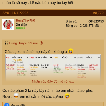
nhân lá số này . Lẽ nào bên này bó tay hết
22:01 11/11/2023
#8,770
HungThuy7699
Biển số
OF-823453
Xe điện
Động cơ
2,026,376 Mã lực
HungThuy7699 nói:
Các cụ xem lá số mợ này ổn không ạ
Nhấn vào đây để mở rộng...
Cụ nào phán 2 lá này lấy năm nào em nhận là sư phụ.
Rượu
em rót sẵn mời các cụ/mợ
R
Medusa99