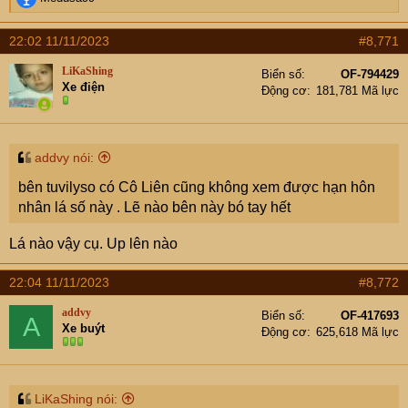
e
a
22:02 11/11/2023
#8,771
c
t
LiKaShing
Biển số
OF-794429
i
Xe điện
Động cơ
181,781 Mã lực
o
n
s
:
addvy nói:
bên tuvilyso có Cô Liên cũng không xem được hạn hôn
nhân lá số này . Lẽ nào bên này bó tay hết
Lá nào vậy cụ. Up lên nào
22:04 11/11/2023
#8,772
addvy
Biển số
OF-417693
A
Xe buýt
Động cơ
625,618 Mã lực
LiKaShing nói: