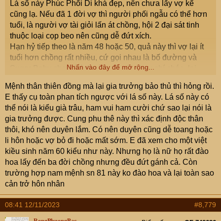
Lá số này Phúc Phối Di khá đẹp, nên chưa lấy vợ kể
cũng lạ. Nếu đã 1 đời vợ thì người phối ngẫu có thể hơn
tuổi, là người vợ tài giỏi lấn át chồng, hội 2 đại sát tinh
thuộc loại cọp beo nên cũng dễ đứt xích.
Hạn hỷ tiếp theo là năm 48 hoặc 50, quả này thì vợ lại ít
tuổi hơn chồng rất nhiều, cứ gọi nhau là bố đường và
Nhấn vào đây để mở rộng...
Sugar Baby cho nó tình cảm đỡ cãi nhau chí chóe, lại
bền lương duyên, kk
Mệnh thân thiên đồng mà lại gia trưởng bảo thủ thì hỏng rồi.
Cung Thê VCD đất La - Võng mà có cả thiên không và
E thấy cụ toàn phan tích ngược với lá số này. Lá số này có
thiếu dương thì lúc này Thiếu dương nó uy lực chả kém
thể nói là kiểu già trâu, ham vui ham cười chứ sao lại nói là
gì Thái dương. Lại có 2 sao đại sát tinh Kình - Linh thì nói
gia trưởng được. Cung phu thê này thì xác định độc thân
chung cứ đội vợ lên đầu sẽ trường sinh bất lão nhóe.
thôi, khó nên duyên lắm. Có nên duyên cũng dễ toang hoặc
Đương số thuộc loại gia trưởng, bảo thủ, nên cứ hạ cái
li hôn hoặc vợ bỏ đi hoặc mất sớm. E đã xem cho một việt
tôi xuống 1 tí tì ti gia đạo phu thê mới ổn
kiều sinh năm 60 kiểu như này. Nhưng họ là nữ họ rất đào
hoa lấy đến ba đời chồng nhưng đều đứt gánh cả. Còn
trường hợp nam mệnh sn 81 này ko đào hoa và lại toàn sao
cản trở hôn nhân
08:41 12/11/2023
#8,779