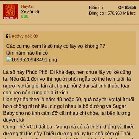
HuyArt
Biển số
OF-85656
Xe cút kít
Động cơ
570,960 Mã lực
addvy nói:
Các cụ mợ xem lá số này có lấy vợ không ??
tầm năm nào thì có
Lá số này Phúc Phối Di khá đẹp, nên chưa lấy vợ kể cũng
lạ. Nếu đã 1 đời vợ thì người phối ngẫu có thể hơn tuổi, là
người vợ tài giỏi lấn át chồng, hội 2 đại sát tinh thuộc loại
cọp beo nên cũng dễ đứt xích.
Hạn hỷ tiếp theo là năm 48 hoặc 50, quả này thì vợ lại ít tuổi
hơn chồng rất nhiều, cứ gọi nhau là bố đường và Sugar
Baby cho nó tình cảm đỡ cãi nhau chí chóe, lại bền lương
duyên, kk
Cung Thê VCD đất La - Võng mà có cả thiên không và thiếu
dương thì lúc này Thiếu dương nó uy lực chả kém gì Thái