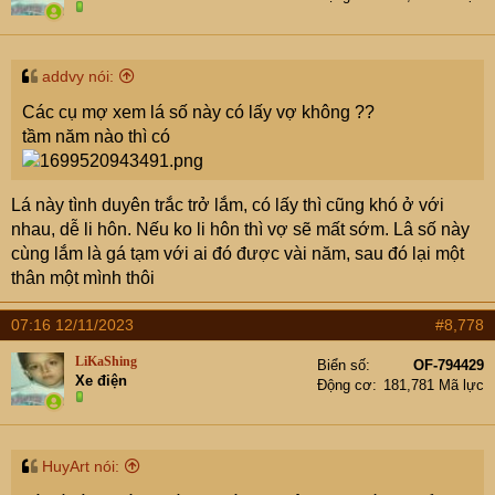
addvy nói:
Các cụ mợ xem lá số này có lấy vợ không ??
tầm năm nào thì có
Lá này tình duyên trắc trở lắm, có lấy thì cũng khó ở với
nhau, dễ li hôn. Nếu ko li hôn thì vợ sẽ mất sớm. Lâ số này
cùng lắm là gá tạm với ai đó được vài năm, sau đó lại một
thân một mình thôi
07:16 12/11/2023
#8,778
LiKaShing
Biển số
OF-794429
Xe điện
Động cơ
181,781 Mã lực
HuyArt nói: