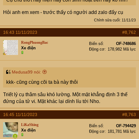
Hỏi anh em xem - trước thấy có người add zalo đấy cụ
Chỉnh sửa cuối:
11/11/23
16:43 11/11/2023
#8,762
RongPhuongBac
Biển số
OF-748686
Xe điện
Động cơ
178,982 Mã lực
Medusa99 nói:
kkk- cũng cùng cõi ta bà này thôi
Triết lý cụ thâm sâu khó lường. Một mặt khẳng định 3 thế
đứng của tử vi. Mặt khác lại dính líu tới Nho.
16:45 11/11/2023
#8,763
LiKaShing
Biển số
OF-794429
Xe điện
Động cơ
181,781 Mã lực