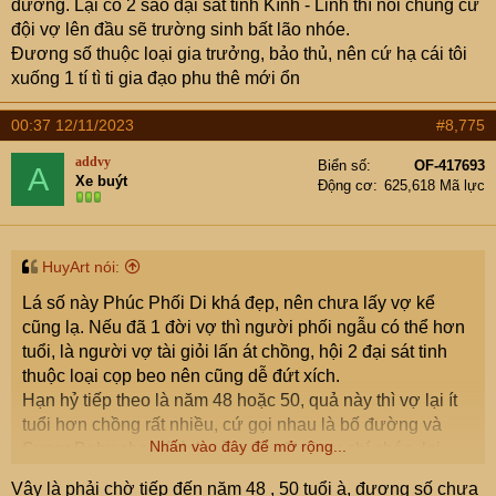
dương. Lại có 2 sao đại sát tinh Kình - Linh thì nói chung cứ
đội vợ lên đầu sẽ trường sinh bất lão nhóe.
Đương số thuộc loại gia trưởng, bảo thủ, nên cứ hạ cái tôi
xuống 1 tí tì ti gia đạo phu thê mới ổn
00:37 12/11/2023
#8,775
addvy
Biển số
OF-417693
A
Xe buýt
Động cơ
625,618 Mã lực
HuyArt nói:
Lá số này Phúc Phối Di khá đẹp, nên chưa lấy vợ kể
cũng lạ. Nếu đã 1 đời vợ thì người phối ngẫu có thể hơn
tuổi, là người vợ tài giỏi lấn át chồng, hội 2 đại sát tinh
thuộc loại cọp beo nên cũng dễ đứt xích.
Hạn hỷ tiếp theo là năm 48 hoặc 50, quả này thì vợ lại ít
tuổi hơn chồng rất nhiều, cứ gọi nhau là bố đường và
Nhấn vào đây để mở rộng...
Sugar Baby cho nó tình cảm đỡ cãi nhau chí chóe, lại
bền lương duyên, kk
Vậy là phải chờ tiếp đến năm 48 , 50 tuổi à, đương số chưa