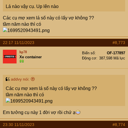
Lá nào vậy cụ. Up lên nào
Các cụ mợ xem lá số này có lấy vợ không ??
tầm năm nào thì có
22:17 11/11/2023
#8,773
hp78
Biển số
OF-177897
Xe container
Động cơ
387,598 Mã lực
addvy nói:
Các cụ mợ xem lá số này có lấy vợ không ??
tầm năm nào thì có
Em tưởng cụ này 1 đời vợ rồi chứ ạ
23:30 11/11/2023
#8,774