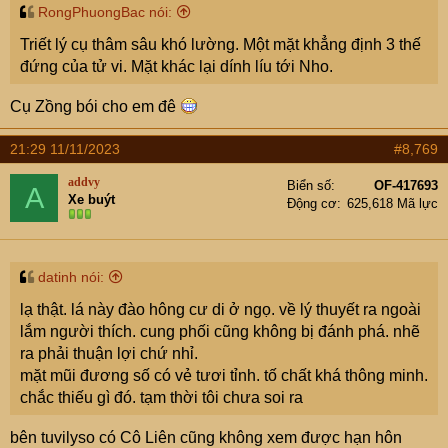
RongPhuongBac nói:
Triết lý cụ thâm sâu khó lường. Một mặt khẳng định 3 thế
đứng của tử vi. Mặt khác lại dính líu tới Nho.
Cụ Zồng bói cho em đê
21:29 11/11/2023
#8,769
addvy
Biển số
OF-417693
A
Xe buýt
Động cơ
625,618 Mã lực
datinh nói:
lạ thật. lá này đào hông cư di ở ngọ. về lý thuyết ra ngoài
lắm người thích. cung phối cũng không bị đánh phá. nhẽ
ra phải thuận lợi chứ nhỉ.
mặt mũi đương số có vẻ tươi tỉnh. tố chất khá thông minh.
chắc thiếu gì đó. tạm thời tôi chưa soi ra
bên tuvilyso có Cô Liên cũng không xem được hạn hôn