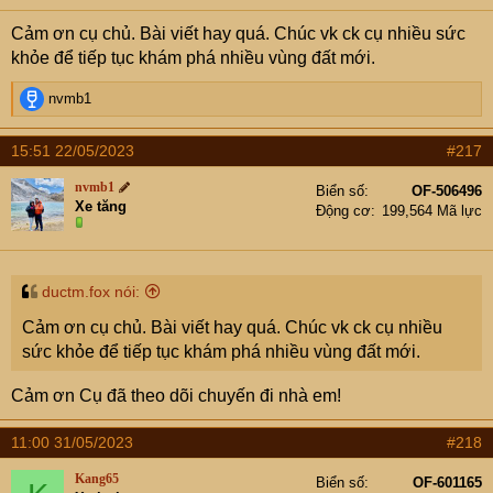
Cảm ơn cụ chủ. Bài viết hay quá. Chúc vk ck cụ nhiều sức
khỏe để tiếp tục khám phá nhiều vùng đất mới.
R
nvmb1
e
a
15:51 22/05/2023
#217
c
t
nvmb1
Biển số
OF-506496
i
Xe tăng
Động cơ
199,564 Mã lực
o
n
s
:
ductm.fox nói:
Cảm ơn cụ chủ. Bài viết hay quá. Chúc vk ck cụ nhiều
sức khỏe để tiếp tục khám phá nhiều vùng đất mới.
Cảm ơn Cụ đã theo dõi chuyến đi nhà em!
11:00 31/05/2023
#218
Kang65
Biển số
OF-601165