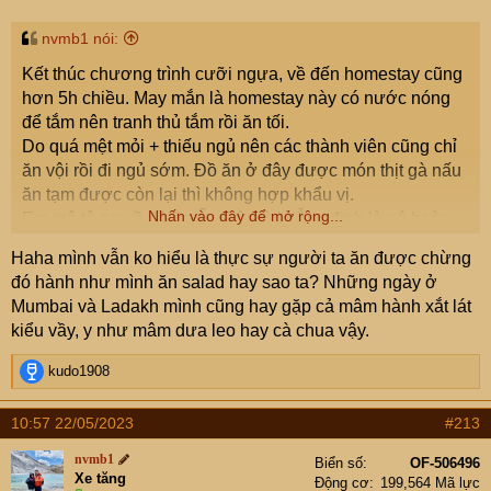
s
:
nvmb1 nói:
Kết thúc chương trình cưỡi ngựa, về đến homestay cũng
hơn 5h chiều. May mắn là homestay này có nước nóng
để tắm nên tranh thủ tắm rồi ăn tối.
Do quá mệt mỏi + thiếu ngủ nên các thành viên cũng chỉ
ăn vội rồi đi ngủ sớm. Đồ ăn ở đây được món thịt gà nấu
ăn tạm được còn lại thì không hợp khẩu vị.
Nhấn vào đây để mở rộng...
Em mô tả sơ về đồ ăn Ấn Độ, và khẳng định là nó hoàn
toàn không hợp khẩu vị của người Việt.
Haha mình vẫn ko hiểu là thực sự người ta ăn được chừng
Thứ nhất là họ cũng có ăn cơm nhưng cơm là loại hạt dài
đó hành như mình ăn salad hay sao ta? Những ngày ở
và tơi chứ không kết dính ( như thế dễ bốc ăn hơn ) ăn có
Mumbai và Ladakh mình cũng hay gặp cả mâm hành xắt lát
cảm giác như ăn cơm chưa nấu chín.
kiểu vầy, y như mâm dưa leo hay cà chua vậy.
Thứ hai là hầu như món nào cũng có cho thêm masala (
một loại gia vị đặc trưng của Ấn, còn gọi là mùi cà ri ) khá
R
kudo1908
khó ăn.
e
a
Thứ ba là các món hầu như có vị cay và chua gắt hoặc
10:57 22/05/2023
#213
c
rất mặn.
t
Cuối cùng quan trọng nhất đó là do tôn giáo họ xem con
nvmb1
Biển số
OF-506496
i
Xe tăng
bò là vật linh thiêng nên không ăn và cả chuyến đi em
Động cơ
199,564 Mã lực
o