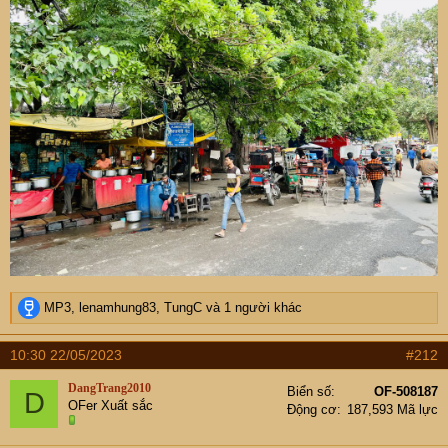
R
MP3
,
lenamhung83
,
TungC
và 1 người khác
e
a
10:30 22/05/2023
#212
c
t
DangTrang2010
Biển số
OF-508187
D
i
OFer Xuất sắc
Động cơ
187,593 Mã lực
o
n