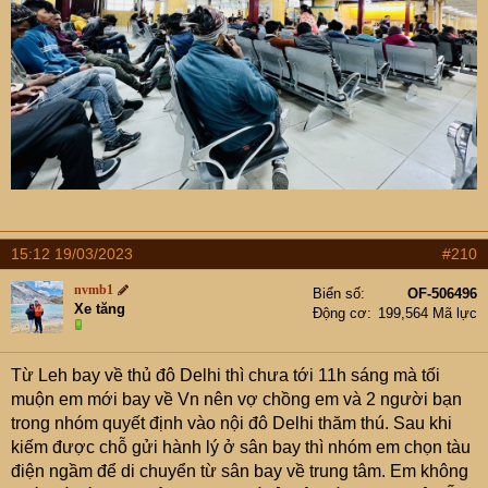
15:12 19/03/2023
#210
nvmb1
Biển số
OF-506496
Xe tăng
Động cơ
199,564 Mã lực
Từ Leh bay về thủ đô Delhi thì chưa tới 11h sáng mà tối
muộn em mới bay về Vn nên vợ chồng em và 2 người bạn
trong nhóm quyết định vào nội đô Delhi thăm thú. Sau khi
kiếm được chỗ gửi hành lý ở sân bay thì nhóm em chọn tàu
điện ngầm để di chuyển từ sân bay về trung tâm. Em không