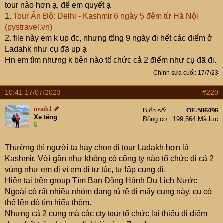
tour nào hơn ạ, để em quyết ạ
toang nồi cơm điện.
1.
Tour Ấn Độ: Delhi - Kashmir 6 ngày 5 đêm từ Hà Nội
Sau đó em mới hỏi thì mới biết xe nó không có giấy phép
(pystravel.vn)
chạy tour với nó nói chốt này người ta cũng thông chốt
2. file này em k up đc, nhưng tổng 9 ngày đi hết các điểm ở
hoài, vãi nhái
Ladahk như cụ đã up ạ
Đường đến Pahalgam cực đẹp, một bên là dòng sông
Hn em tìm nhưng k bên nào tổ chức cả 2 điểm như cụ đã đi.
nhỏ, một bên là rừng thông cổ thụ xanh mát. Họ bảo tồn
Chỉnh sửa cuối:
17/7/23
thiên nhiên cực tốt, đến mức có những cây đổ gãy nhưng
để im thế luôn. Trời xanh và nắng nhẹ nhưng se lạnh,
10:41 17/07/2023
#220
cảnh sắc đẹp mê hồn.
Nhóm em đến chỗ homestay cũng quá giờ trưa, sau khi
nvmb1
Biển số
OF-506496
Xe tăng
ăn trưa nhẹ thì cực kì buồn ngủ vì hầu như ai cũng thức
Động cơ
199,564 Mã lực
trắng đêm. Nhưng buổi chiều có một hoạt động cực kỳ
thú vị đó là cưỡi ngựa xuyên qua những rừng thông,
Thường thì người ta hay chọn đi tour Ladakh hơn là
khám phá khu bảo tồn thiên nhiên nên ai cũng ráng thức
Kashmir. Với gần như không có công ty nào tổ chức đi cả 2
chơi tiếp vì đi chơi có phải đi ngủ đâu
vùng như em đi vì em đi tự túc, tự lập cung đi.
Tài xế rất háo hức mời chào nhóm đi tour cưỡi ngựa này
Hiện tại trên group Tìm Bạn Đồng Hành Du Lịch Nước
vì được chia %. Tất nhiên nhóm em toàn những tay đi du
Ngoài có rất nhiều nhóm đang rủ rê đi mấy cung này, cụ có
lịch, phượt phịch nhiều rồi nên đã tham khảo giá chuẩn
thể lên đó tìm hiểu thêm.
và mặc cả từ 3000 INR xuống còn 1700 IRN /1 người cho
Nhưng cả 2 cung mà các cty tour tổ chức lại thiếu đi điểm
3 tiếng cưỡi ngựa có nài dắt dẫn đường. Mặc cả giá