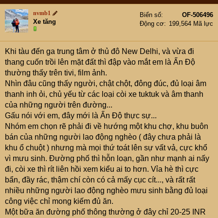
nvmb1
Biển số
OF-506496
Xe tăng
Động cơ
199,564 Mã lực
Khi tàu đến ga trung tâm ở thủ đô New Delhi, và vừa đi
thang cuốn trồi lên mặt đất thì đập vào mắt em là Ấn Độ
thường thấy trên tivi, film ảnh.
Nhìn đâu cũng thấy người, chật chột, đông đúc, đủ loại âm
thanh inh ỏi, chủ yếu từ các loại còi xe tuktuk và âm thanh
của những người trên đường...
Gấu nói với em, đây mới là Ấn Độ thực sự...
Nhóm em chọn rẽ phải đi về hướng một khu chợ, khu buôn
bán của những người lao động nghèo ( đây chưa phải là
khu ổ chuột ) nhưng mà mọi thứ toát lên sự vất vả, cực khổ
vì mưu sinh. Đường phố thì hỗn loạn, gần như mạnh ai nấy
đi, còi xe thì rít liên hồi xem kiểu ai to hơn. Vỉa hè thì cực
bẩn, đầy rác, thậm chí còn có cả mấy cục cít..., và rất rất
nhiều những người lao động nghèo mưu sinh bằng đủ loại
công việc chỉ mong kiếm đủ ăn.
Một bữa ăn đường phố thông thường ở đây chỉ 20-25 INR