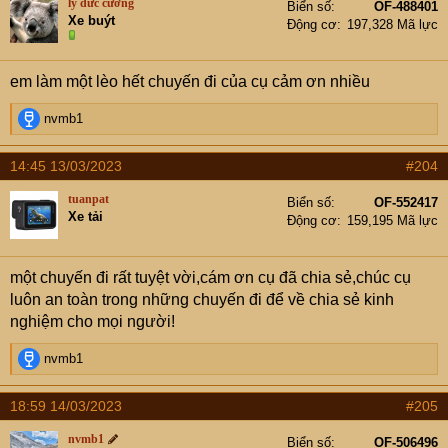
lý đức cường
Biển số
OF-488401
Xe buýt
Động cơ
197,328 Mã lực
em làm một lèo hết chuyến đi của cụ cảm ơn nhiều
R
nvmb1
e
a
14:45 13/03/2023
#204
c
t
tuanpat
Biển số
OF-552417
i
Xe tải
Động cơ
159,195 Mã lực
o
n
s
một chuyến đi rất tuyệt vời,cám ơn cụ đã chia sẻ,chúc cụ
:
luôn an toàn trong những chuyến đi để về chia sẻ kinh
nghiệm cho mọi người!
R
nvmb1
e
a
18:59 14/03/2023
#205
c
t
nvmb1
Biển số
OF-506496
i