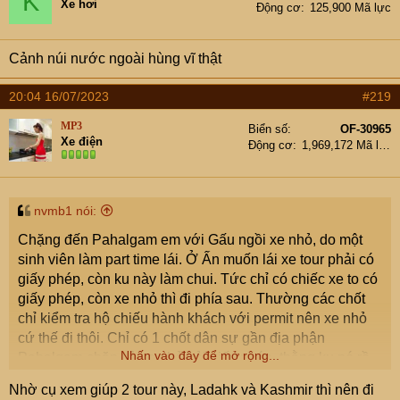
K
Xe hơi
Động cơ
125,900 Mã lực
Cảnh núi nước ngoài hùng vĩ thật
20:04 16/07/2023
#219
MP3
Biển số
OF-30965
Xe điện
Động cơ
1,969,172 Mã lực
nvmb1 nói:
Chặng đến Pahalgam em với Gấu ngồi xe nhỏ, do một
sinh viên làm part time lái. Ở Ấn muốn lái xe tour phải có
giấy phép, còn ku này làm chui. Tức chỉ có chiếc xe to có
giấy phép, còn xe nhỏ thì đi phía sau. Thường các chốt
chỉ kiểm tra hộ chiếu hành khách với permit nên xe nhỏ
cứ thế đi thôi. Chỉ có 1 chốt dân sự gần địa phận
Nhấn vào đây để mở rộng...
Pahalgam chặn cả xe nhỏ hỏi giấy phép, thằng ku nó rồ
ga phóng bỏ chạy luôn làm vợ chồng em hú hồn. May chỉ
Nhờ cụ xem giúp 2 tour này, Ladahk và Kashmir thì nên đi
là chốt dân sự chứ chốt quân sự nó rút súng bắn chắc