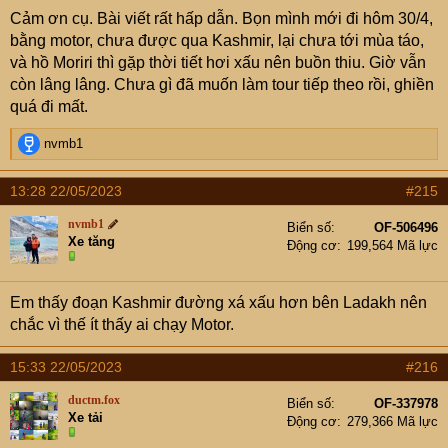
s
mấy, mấy tấm chụp đồ ăn dính mặt các thành viên khác
Cảm ơn cụ. Bài viết rất hấp dẫn. Bọn mình mới đi hôm 30/4,
:
nên em không post.
bằng motor, chưa được qua Kashmir, lại chưa tới mùa táo,
và hồ Moriri thì gặp thời tiết hơi xấu nên buồn thiu. Giờ vẫn
còn lâng lâng. Chưa gì đã muốn làm tour tiếp theo rồi, ghiền
quá đi mất.
R
nvmb1
e
a
13:28 22/05/2023
#215
c
t
nvmb1
Biển số
OF-506496
i
Xe tăng
Động cơ
199,564 Mã lực
o
n
s
Em thấy đoạn Kashmir đường xá xấu hơn bên Ladakh nên
:
chắc vì thế ít thấy ai chạy Motor.
15:33 22/05/2023
#216
ductm.fox
Biển số
OF-337978
Xe tải
Động cơ
279,366 Mã lực