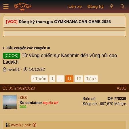
Lên xe
Đăng ký
[VGC]
Đăng ký tham gia GYMKHANA CAR GAME 2026
Câu chuyện các chuyến đi
Từ vùng chiến sự Kashmir đến vùng núi cao
[CCCĐ]
Ladakh
T
N
nvmb1
14/12/22
h
g
Trước
1
…
11
12
Tiếp
r
à
e
y
13:05 24/02/2023
#201
a
g
d
ử
ZHZ
Biển số
OF-779236
s
i
Xe container
Người OF
Động cơ
687,670 Mã lực
t
a
r
t
nvmb1 nói: