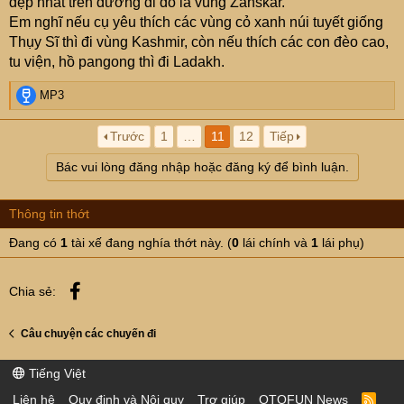
đẹp nhất trên đường đi đó là vùng Zanskar.
xuống giá chuẩn thì tài xế rất không vui vì % hoa hồng
Em nghĩ nếu cụ yêu thích các vùng cỏ xanh núi tuyết giống
thấp nên rất tỏ thái độ, nhưng nhóm nói sẽ tip riêng cho
Thụy Sĩ thì đi vùng Kashmir, còn nếu thích các con đèo cao,
tài xế sau thì mặt mới giãn ra.
tu viện, hồ pangong thì đi Ladakh.
Và nhóm đã có một trải nghiệm tuyệt vời, đúng kiểu cưỡi
ngựa thong dong ngắm cảnh.
R
MP3
Một vài ảnh ở đây.
e
a
Trước
1
…
11
12
Tiếp
c
t
Bác vui lòng đăng nhập hoặc đăng ký để bình luận.
i
o
n
Thông tin thớt
s
:
Đang có
1
tài xế đang nghía thớt này. (
0
lái chính và
1
lái phụ)
Facebook
Chia sẻ:
Câu chuyện các chuyến đi
Tiếng Việt
Liên hệ
Quy định và Nội quy
Trợ giúp
OTOFUN News
R