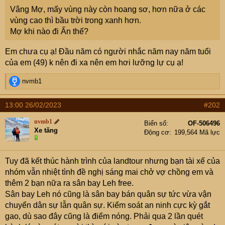
e
Vâng Mợ, mấy vùng này còn hoang sơ, hơn nữa ở các
r
vùng cao thì bầu trời trong xanh hơn.
Mợ khi nào đi Ấn thế?
Em chưa cụ ạ! Đầu năm có người nhắc năm nay năm tuổi
của em (49) k nên đi xa nên em hơi lưỡng lự cụ ạ!
R
nvmb1
e
a
13:00 26/02/2023
#202
c
t
nvmb1
Biển số
OF-506496
i
Xe tăng
Động cơ
199,564 Mã lực
o
n
s
Tuy đã kết thúc hành trình của landtour nhưng bạn tài xế của
:
nhóm vẫn nhiệt tình đề nghị sáng mai chở vợ chồng em và
thêm 2 bạn nữa ra sân bay Leh free.
Sân bay Leh nó cũng là sân bay bán quân sự tức vừa vận
chuyển dân sự lẫn quân sự. Kiểm soát an ninh cực kỳ gắt
gao, dù sao đây cũng là điểm nóng. Phải qua 2 lần quét