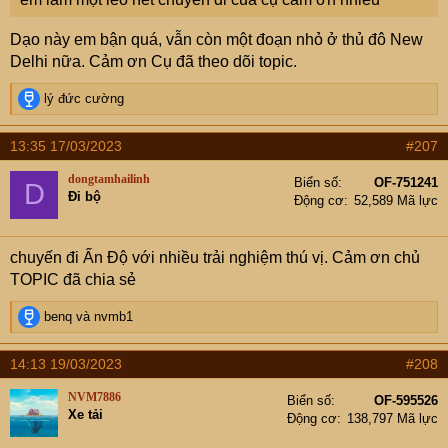
Dạo này em bận quá, vẫn còn một đoạn nhỏ ở thủ đô New
Delhi nữa. Cảm ơn Cụ đã theo dõi topic.
R
lý đức cường
e
a
13:35 17/03/2023
#207
c
t
dongtamhailinh
Biển số
OF-751241
D
i
Đi bộ
Động cơ
52,589 Mã lực
o
n
s
chuyến đi Ấn Độ với nhiều trải nghiệm thú vị. Cảm ơn chủ
:
TOPIC đã chia sẻ
R
benq
và
nvmb1
e
a
14:13 19/03/2023
#208
c
t
NVM7886
Biển số
OF-595526
i
Xe tải
Động cơ
138,797 Mã lực
o
n