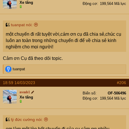
Xe tăng
Động cơ
199,564 Mã lực
o
n
s
:
tuanpat nói:
một chuyến đi rất tuyệt vời,cám ơn cụ đã chia sẻ,chúc cụ
luôn an toàn trong những chuyến đi để về chia sẻ kinh
nghiệm cho mọi người!
Cảm ơn Cụ đã theo dõi topic.
R
tuanpat
e
a
18:59 14/03/2023
#206
c
t
nvmb1
Biển số
OF-506496
i
Xe tăng
Động cơ
199,564 Mã lực
o
n
s
:
lý đức cường nói:
em làm một lèo hết chuyến đi của cụ cảm ơn nhiều