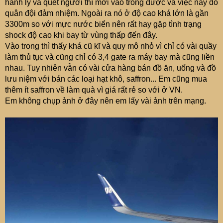
hành lý và quét người thì mới vào trong được và việc này do
quân đội đảm nhiệm. Ngoài ra nó ở độ cao khá lớn là gần
3300m so với mực nước biển nên rất hay gặp tình trạng
shock độ cao khi bay từ vùng thấp đến đây.
Vào trong thì thấy khá cũ kĩ và quy mô nhỏ vì chỉ có vài quầy
làm thủ tục và cũng chỉ có 3,4 gate ra máy bay mà cũng liền
nhau. Tuy nhiên vẫn có vài cửa hàng bán đồ ăn, uống và đồ
lưu niệm với bán các loại hạt khô, saffron... Em cũng mua
thêm ít saffron về làm quà vì giá rất rẻ so với ở VN.
Em không chụp ảnh ở đây nên em lấy vài ảnh trên mạng.