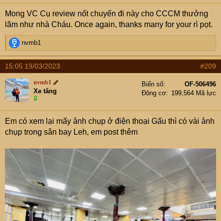
s
Mong VC Cụ review nốt chuyến đi này cho CCCM thưởng
:
lãm như nhà Cháu. Once again, thanks many for your rì pọt.
R
nvmb1
e
a
15:05 19/03/2023
#209
c
t
nvmb1
Biển số
OF-506496
i
Xe tăng
Động cơ
199,564 Mã lực
o
n
s
Em có xem lại mấy ảnh chụp ở điện thoại Gấu thì có vài ảnh
:
chụp trong sân bay Leh, em post thêm