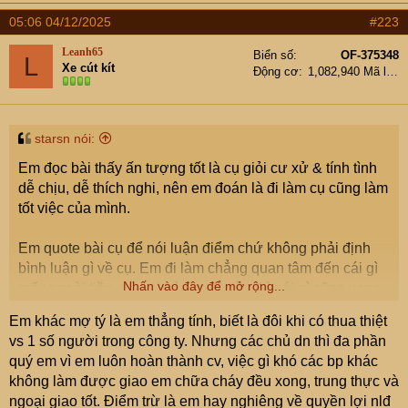
a
05:06 04/12/2025
#223
c
t
Leanh65
Biển số
OF-375348
L
i
Xe cút kít
Động cơ
1,082,940 Mã lực
o
n
s
:
starsn nói:
Em đọc bài thấy ấn tượng tốt là cụ giỏi cư xử & tính tình
dễ chịu, dễ thích nghi, nên em đoán là đi làm cụ cũng làm
tốt việc của mình.
Em quote bài cụ để nói luận điểm chứ không phải định
bình luận gì về cụ. Em đi làm chẳng quan tâm đến cái gì
Nhấn vào đây để mở rộng...
mấy ngoài tiền, nên ai trả em đủ tiền thì nói gì cũng xong
Em khác mợ tý là em thẳng tính, biết là đôi khi có thua thiệt
vs 1 số người trong công ty. Nhưng các chủ dn thì đa phần
quý em vì em luôn hoàn thành cv, việc gì khó các bp khác
không làm được giao em chữa cháy đều xong, trung thực và
ngoại giao tốt. Điểm trừ là em hay nghiêng về quyền lợi nlđ