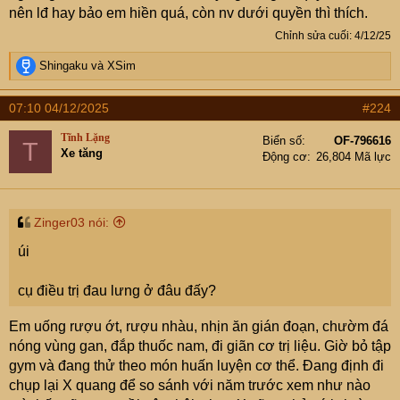
nên lđ hay bảo em hiền quá, còn nv dưới quyền thì thích.
Chỉnh sửa cuối:
4/12/25
R
Shingaku
và
XSim
e
a
07:10 04/12/2025
#224
c
t
Tĩnh Lặng
Biển số
OF-796616
T
i
Xe tăng
Động cơ
26,804 Mã lực
o
n
s
:
Zinger03 nói:
úi
cụ điều trị đau lưng ở đâu đấy?
Em uống rượu ớt, rượu nhàu, nhịn ăn gián đoạn, chườm đá
nóng vùng gan, đắp thuốc nam, đi giãn cơ trị liệu. Giờ bỏ tập
gym và đang thử theo món huấn luyện cơ thể. Đang định đi
chụp lại X quang để so sánh với năm trước xem như nào