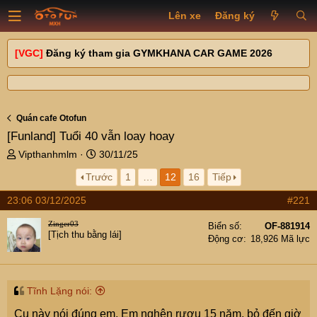
Lên xe
Đăng ký
[VGC]
Đăng ký tham gia GYMKHANA CAR GAME 2026
Quán cafe Otofun
[Funland]
Tuổi 40 vẫn loay hoay
T
N
Vipthanhmlm
30/11/25
h
g
Trước
1
…
12
16
Tiếp
r
à
e
y
23:06 03/12/2025
#221
a
g
d
ử
Zinger03
Biển số
OF-881914
s
i
[Tịch thu bằng lái]
Động cơ
18,926 Mã lực
t
a
r
t
Tĩnh Lặng nói:
e
Cụ này nói đúng em. Em nghện rượu 15 năm, bỏ đến giờ
r