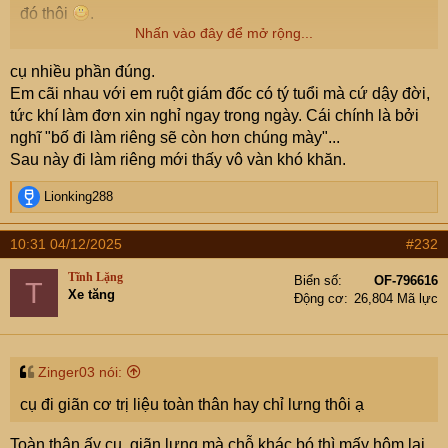
đó thôi
.
Nhấn vào đây để mở rộng...
Em cũng đã gặp khối ông đi làm thuê có chút năng lực và
cụ nhiều phần đúng.
quyền hạn thì tỏ ra coi trời bằng vung, nghĩ mình là ngôi
Em cãi nhau với em ruột giám đốc có tý tuổi mà cứ dậy đời,
sao của công ty và không thể thay thế. Nhưng thực ra là
tức khí làm đơn xin nghỉ ngay trong ngày. Cái chính là bởi
ảo tưởng sức mạnh, phải biết rằng "không cô thì chợ vẫn
nghĩ "bố đi làm riêng sẽ còn hơn chúng mày"...
vui thôi", nếu giỏi thì tự tách ra mà bơi xem khi làm chủ
Sau này đi làm riêng mới thấy vô vàn khó khăn.
nó khổ ntn
.
R
Lionking288
e
a
10:31 04/12/2025
#232
c
t
Tĩnh Lặng
Biển số
OF-796616
T
i
Xe tăng
Động cơ
26,804 Mã lực
o
n
s
:
Zinger03 nói:
cụ đi giãn cơ trị liệu toàn thân hay chỉ lưng thôi ạ
Toàn thân ấy cụ, giãn lưng mà chỗ khác bó thì mấy hôm lại