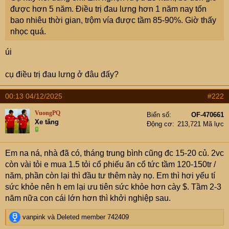
được hơn 5 năm. Điều trị đau lưng hơn 1 năm nay tốn
bao nhiêu thời gian, trộm vía được tầm 85-90%. Giờ thấy
nhọc quá.
úi
cụ điều trị đau lưng ở đâu đấy?
00:13 04/12/2025
#222
VuongPQ
Biển số
OF-470661
Xe tăng
Động cơ
213,721 Mã lực
Em na ná, nhà đã có, tháng trung bình cũng đc 15-20 củ. 2vc
còn vài tỏi e mua 1.5 tỏi cổ phiếu ăn cổ tức tầm 120-150tr /
năm, phần còn lại thì đầu tư thêm này nọ. Em thì hơi yếu tí
sức khỏe nên h em lại ưu tiên sức khỏe hơn cày $. Tầm 2-3
năm nữa con cái lớn hơn thì khởi nghiệp sau.
R
vanpink
và
Deleted member 742409
e