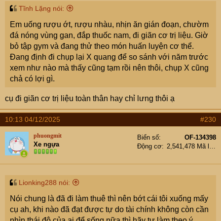
Tĩnh Lặng nói:
Em uống rượu ớt, rượu nhàu, nhịn ăn gián đoạn, chườm
đá nóng vùng gan, đắp thuốc nam, đi giãn cơ trị liệu. Giờ
bỏ tập gym và đang thử theo món huấn luyện cơ thể.
Đang định đi chụp lại X quang để so sánh với năm trước
xem như nào mà thấy cũng tạm rồi nên thôi, chụp X cũng
chả có lợi gì.
cụ đi giãn cơ trị liệu toàn thân hay chỉ lưng thôi ạ
10:13 04/12/2025
#230
phuongmit
Biển số
OF-134398
Xe ngựa
Động cơ
2,541,478 Mã lực
Lionking288 nói:
Nói chung là đã đi làm thuê thì nên bớt cái tôi xuống mấy
cụ ah, khi nào đã đạt được tự do tài chính không còn cần
nhìn thái độ của ai để sống nữa thì hãy tự làm theo ý