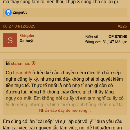
mà thấy cũng tạm rồi nên thôi, chụp X cũng chả có lợi gì.
R
Zinger03
e
a
08:27 04/12/2025
#225
c
t
Shingaku
Biển số
OF-876140
S
i
Xe buýt
Động cơ
31,147 Mã lực
o
n
s
:
starsn nói:
Cụ
Leanh65
ở trên kể câu chuyện ném đơn lên bàn sếp
nghe cũng ly kỳ, nhưng mà đấy không phải bí quyết kiếm
tiền thực tế. Thực tế nhất là nhỏ nhẹ tí nhỡ gì còn có
đường lui, hùng hổ không thấy được gì chỉ thấy tăng
nguy cơ mất. Em không nói cụ ấy vì em tạm nghĩ cụ ấy có
lý do riêng, nhưng cs bình thường anh hùng khôn nhất là
Nhấn vào đây để mở rộng...
anh hùng biết nói lời dễ nghe.
Em cũng có lần "cãi sếp" vì sự "áp đặt vô lý" "đưa yêu cầu
làm cái việc trái nguyên tắc làm việc, nói dễ hiểu/đơn giản