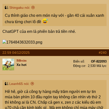
:
Shingaku nói:
Cụ thỉnh giáo cho em món này với - gần 40 cái xuân xanh
chưa từng chơi lô đề
ChatGPT của em là phiên bản trả tiền nhé.
22:59 04/12/2025
#240
Billexim
Biển số
OF-822093
Xe hơi
Động cơ
2,530 Mã lực
Leanh65 nói:
Hê hê, giờ cả công ty hàng mấy trăm người em tự tin
múa bàn phím 10 đầu ngón tay không cần nhìn vb thứ 2
thì không ai là CN. Chấp cả gen x, zen z các kiểu dù em
u70 chả cần kính kiếc gì . Mà em không chỉ múa máy chữ