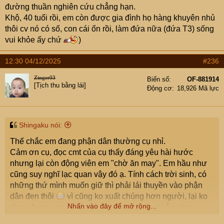
đường thuần nghiên cứu chẳng hạn.
cũng đợi dịp may dài cổ ý
Khộ, 40 tuổi rồi, em còn được gia đình họ hàng khuyên nhủ
thôi cv nó có số, con cái ổn rồi, làm đứa nữa (đứa T3) sống
Mark Zuckerberg, Jeff Bezos gặp Trump cũng ngoan như
vui khỏe ấy chứ
)
cún đừng nói cỡ thường dân. À thường dân lại không sợ
vì Trump nào có biết mình là đứa nào
12:30 04/12/2025
#236
Zinger03
Biển số
OF-881914
[Tịch thu bằng lái]
Động cơ
18,926 Mã lực
Shingaku nói:
Thế chắc em đang phận dân thường cụ nhỉ.
Cảm ơn cụ, đọc cmt của cụ thấy đáng yêu hài hước
nhưng lại còn động viên em "chờ ăn may". Em hầu như
cũng suy nghĩ lạc quan vậy đó ạ. Tính cách trời sinh, có
những thứ mình muốn giữ thì phải lái thuyền vào phận
dân đen thôi
vì cũng ko xuất chúng hơn người, lại ko
Nhấn vào đây để mở rộng...
chọn được con đường thuần nghiên cứu chẳng hạn.
Khộ, 40 tuổi rồi, em còn được gia đình họ hàng khuyên