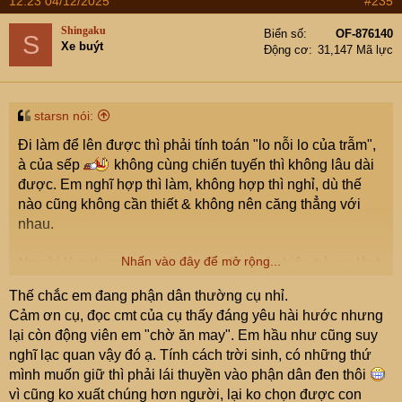
12:23 04/12/2025
#235
Chúc cụ sớm tìm được nơi để tài năng nở hoa nhé, nhiều
khi cũng phải ăn may nữa. Bạn bè em các tài năng thật
Shingaku
Biển số
OF-876140
S
Xe buýt
thà đông lắm, giống em
em chưa học khôn xong nên
Động cơ
31,147 Mã lực
cũng đợi dịp may dài cổ ý
Mark Zuckerberg, Jeff Bezos gặp Trump cũng ngoan như
starsn nói:
cún đừng nói cỡ thường dân. À thường dân lại không sợ
Đi làm để lên được thì phải tính toán "lo nỗi lo của trẫm",
vì Trump nào có biết mình là đứa nào
à của sếp
không cùng chiến tuyến thì không lâu dài
được. Em nghĩ hợp thì làm, không hợp thì nghỉ, dù thế
nào cũng không cần thiết & không nên căng thẳng với
nhau.
Nhấn vào đây để mở rộng...
Người làm thương mại bao giờ cũng có chiêu trò, cụ lành
quá cũng là làm khó người ta. Nhưng mà ở đâu cũng cần
Thế chắc em đang phận dân thường cụ nhỉ.
cả người lanh lợi lẫn người cần cù, chắc là lúc đó họ vẫn
Cảm ơn cụ, đọc cmt của cụ thấy đáng yêu hài hước nhưng
cần cụ ở vai trò cần cù.
lại còn động viên em "chờ ăn may". Em hầu như cũng suy
nghĩ lạc quan vậy đó ạ. Tính cách trời sinh, có những thứ
Chúc cụ sớm tìm được nơi để tài năng nở hoa nhé, nhiều
mình muốn giữ thì phải lái thuyền vào phận dân đen thôi
khi cũng phải ăn may nữa. Bạn bè em các tài năng thật
vì cũng ko xuất chúng hơn người, lại ko chọn được con
thà đông lắm, giống em
em chưa học khôn xong nên