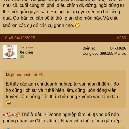
như cũ, cuối cùng thì phải điều chỉnh đi, đứng, ngồi đúng tư
thế mới giải quyết sâu. Em bị cái tập gym nên nó bó cứng
quá. Cơ bản cụ cần bố trí thời gian cho món này. Và chịu
khó xin các cụ để các cụ gánh cho.
10:49 04/12/2025
#233
berryfun
Biển số
OF-33626
Xe điện
Động cơ
399,155 Mã lực
phuongmit nói:
E thấy các anh chị doanh nghiệp từ vài ngàn tỉ đến tỉ đô
họ cũng lịch sự và ít thể hiện lắm, cũng luôn động viên
truyền cảm hứng các thứ chứ cũng k vênh váo lắm đâu
Thể ở đâu ? Doanh nghiệp tầm 50 tị vnd đổ nên
phòng nhân sự đã to vật rồi. Nhân viên tuổi gì mà gặp xếp.