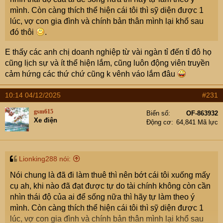
mình. Còn càng thích thể hiện cái tôi thì sỹ diện được 1
lúc, vợ con gia đình và chính bản thân mình lại khổ sau
đó thôi
.
E thấy các anh chị doanh nghiệp từ vài ngàn tỉ đến tỉ đô họ
cũng lịch sự và ít thể hiện lắm, cũng luôn động viên truyền
cảm hứng các thứ chứ cũng k vênh váo lắm đâu
10:14 04/12/2025
#231
gsm615
Biển số
OF-863932
Xe điện
Động cơ
64,841 Mã lực
Lionking288 nói:
Nói chung là đã đi làm thuê thì nên bớt cái tôi xuống mấy
cụ ah, khi nào đã đạt được tự do tài chính không còn cần
nhìn thái độ của ai để sống nữa thì hãy tự làm theo ý
mình. Còn càng thích thể hiện cái tôi thì sỹ diện được 1
lúc, vợ con gia đình và chính bản thân mình lại khổ sau