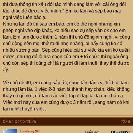
thì đưa thông tin xấu đối tác mình đang làm với cái ông đối
tác khác để được việc mình." Em ko làm và sếp bảo mai
nghỉ việc luôn bác ạ.
Nhưng lần đó thì sau em bảo, em có thể nghỉ nhưng xin
phép nghỉ vào dịp khác, ko hiểu sao cụ sếp vẫn ok cho em
làm. Em làm được thêm 1 năm thì chủ động xin nghỉ, vì cũng
chủ động nên mọi thứ ra đi nhẹ nhàng, ai nấy cũng ko có
nhiều vướng bận. Sếp cũng hiểu cái sự việc kia em ko quên
được, nhưng đó là lựa chọn của em + tổ chức thì ngoài ông
chủ còn sếp thì cũng chỉ là người đi làm thuê, thay thế được
ấy.
Về chủ đề 40, em cũng sắp rồi, cũng lận đận cv, thích đi làm
nhưng làm lâu 1 việc 2-3 năm là thành hay chán, kiểu không
thấy có gì mới, cứ làm các việc lặp đi lặp lại là em chán ạ.
Việc mới này của em cũng được 3 năm rồi, sang năm có khi
lại nghĩ chuyển việc.
09:54 04/12/2025
#226
Lionking288
Biển số
OF-300051