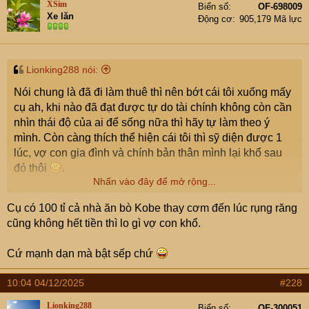
XSim
Biển số
OF-698009
i
Xe lăn
Động cơ
905,179 Mã lực
o
n
s
:
Lionking288 nói:
Nói chung là đã đi làm thuê thì nên bớt cái tôi xuống mấy
cụ ah, khi nào đã đạt được tự do tài chính không còn cần
nhìn thái độ của ai để sống nữa thì hãy tự làm theo ý
mình. Còn càng thích thể hiện cái tôi thì sỹ diện được 1
lúc, vợ con gia đình và chính bản thân mình lại khổ sau
đó thôi
.
Nhấn vào đây để mở rộng...
Em cũng đã gặp khối ông đi làm thuê có chút năng lực và
Cụ có 100 tỉ cả nhà ăn bò Kobe thay cơm đến lúc rụng răng
quyền hạn thì tỏ ra coi trời bằng vung, nghĩ mình là ngôi
cũng không hết tiền thì lo gì vợ con khổ.
sao của công ty và không thể thay thế. Nhưng thực ra là
ảo tưởng sức mạnh, phải biết rằng "không cô thì chợ vẫn
Cứ mạnh dạn mà bật sếp chứ
vui thôi", nếu giỏi thì tự tách ra mà bơi xem khi làm chủ
nó khổ ntn
.
10:04 04/12/2025
#228
Lionking288
Biển số
OF-300051