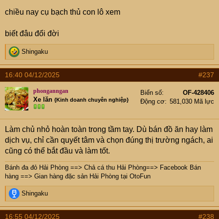
nhủ thôi cv nó có số, con cái ổn rồi, làm đứa nữa (đứa
chiều nay cụ bạch thủ con lô xem
T3) sống vui khỏe ấy chứ
)
biết đâu đổi đời
R
Shingaku
e
a
16:40 04/12/2025
#237
c
t
phonganngan
Biển số
OF-428406
i
Xe lăn
{Kinh doanh chuyên nghiệp}
Động cơ
581,030 Mã lực
o
n
s
Làm chủ nhỏ hoàn toàn trong tầm tay. Dù bán đồ ăn hay làm
:
dịch vụ, chỉ cần quyết tâm và chọn đúng thị trường ngách, ai
cũng có thể bắt đầu và làm tốt.
Bánh đa đỏ Hải Phòng
==>
Chả cá thu Hải Phòng
==>
Facebook Bán
hàng
==>
Gian hàng đặc sản Hải Phòng tại OtoFun
R
Shingaku
e
a
16:55 04/12/2025
#238