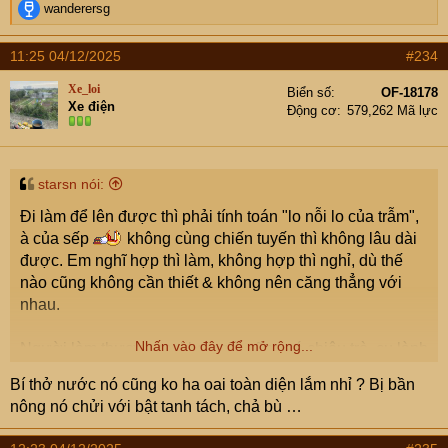
R
wanderersg
e
a
11:25 04/12/2025
#234
c
t
Xe_loi
Biển số
OF-18178
i
Xe điện
Động cơ
579,262 Mã lực
o
n
s
:
starsn nói:
Đi làm để lên được thì phải tính toán "lo nỗi lo của trẫm",
à của sếp
không cùng chiến tuyến thì không lâu dài
được. Em nghĩ hợp thì làm, không hợp thì nghỉ, dù thế
nào cũng không cần thiết & không nên căng thẳng với
nhau.
Nhấn vào đây để mở rộng...
Người làm thương mại bao giờ cũng có chiêu trò, cụ lành
quá cũng là làm khó người ta. Nhưng mà ở đâu cũng cần
Bí thở nước nó cũng ko ha oai toàn diện lắm nhỉ ? Bị bần
cả người lanh lợi lẫn người cần cù, chắc là lúc đó họ vẫn
nông nó chửi với bật tanh tách, chả bù …
cần cụ ở vai trò cần cù.