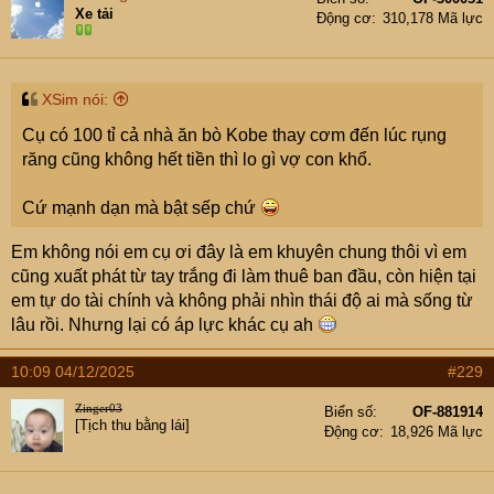
Xe tải
Động cơ
310,178 Mã lực
XSim nói:
Cụ có 100 tỉ cả nhà ăn bò Kobe thay cơm đến lúc rụng
răng cũng không hết tiền thì lo gì vợ con khổ.
Cứ mạnh dạn mà bật sếp chứ
Em không nói em cụ ơi đây là em khuyên chung thôi vì em
cũng xuất phát từ tay trắng đi làm thuê ban đầu, còn hiện tại
em tự do tài chính và không phải nhìn thái độ ai mà sống từ
lâu rồi. Nhưng lại có áp lực khác cụ ah
10:09 04/12/2025
#229
Zinger03
Biển số
OF-881914
[Tịch thu bằng lái]
Động cơ
18,926 Mã lực