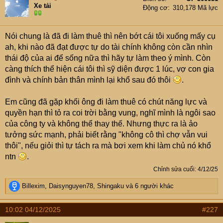
Xe tải
Động cơ
310,178 Mã lực
Nói chung là đã đi làm thuê thì nên bớt cái tôi xuống mấy cụ
ah, khi nào đã đạt được tự do tài chính không còn cần nhìn
thái độ của ai để sống nữa thì hãy tự làm theo ý mình. Còn
càng thích thể hiện cái tôi thì sỹ diện được 1 lúc, vợ con gia
đình và chính bản thân mình lại khổ sau đó thôi
.
Em cũng đã gặp khối ông đi làm thuê có chút năng lực và
quyền hạn thì tỏ ra coi trời bằng vung, nghĩ mình là ngôi sao
của công ty và không thể thay thế. Nhưng thực ra là ảo
tưởng sức mạnh, phải biết rằng "không cô thì chợ vẫn vui
thôi", nếu giỏi thì tự tách ra mà bơi xem khi làm chủ nó khổ
ntn
.
Chỉnh sửa cuối:
4/12/25
R
Billexim
,
Daisynguyen78
,
Shingaku
và 6 người khác
e
a
10:02 04/12/2025
#227
c
t