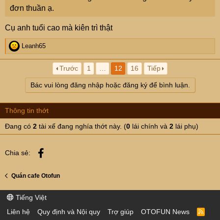
đơn thuần ạ.
Cụ anh tuổi cao mà kiên trì thật
R
Leanh65
e
a
Trước
1
…
12
16
Tiếp
c
t
Bác vui lòng đăng nhập hoặc đăng ký để bình luận.
i
o
n
Thông tin thớt
s
:
Đang có
2
tài xế đang nghía thớt này. (
0
lái chính và
2
lái phụ)
Facebook
Chia sẻ:
Quán cafe Otofun
Tiếng Việt
Liên hệ
Quy định và Nội quy
Trợ giúp
OTOFUN News
R
S