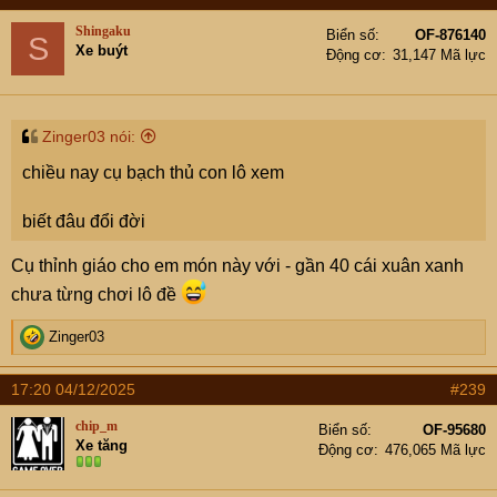
c
t
Shingaku
Biển số
OF-876140
S
i
Xe buýt
Động cơ
31,147 Mã lực
o
n
s
:
Zinger03 nói:
chiều nay cụ bạch thủ con lô xem
biết đâu đổi đời
Cụ thỉnh giáo cho em món này với - gần 40 cái xuân xanh
chưa từng chơi lô đề
R
Zinger03
e
a
17:20 04/12/2025
#239
c
t
chip_m
Biển số
OF-95680
i
Xe tăng
Động cơ
476,065 Mã lực
o
n
s