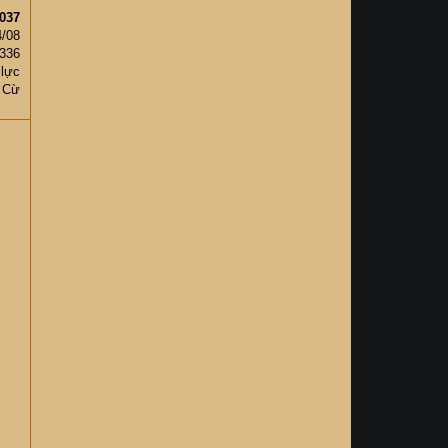
037
4/08
,336
 lực
 Cừ