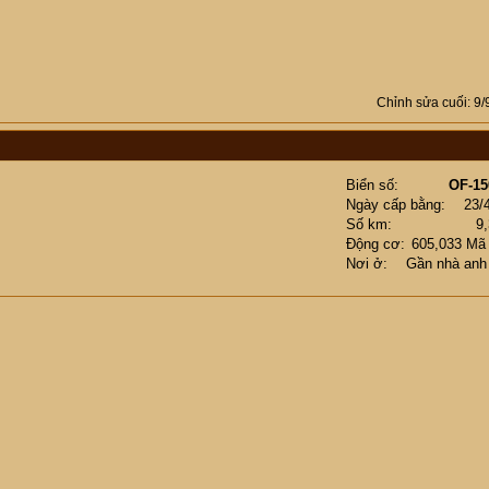
Chỉnh sửa cuối:
9/
Biển số
OF-15
Ngày cấp bằng
23/
Số km
9
Động cơ
605,033 Mã
Nơi ở
Gần nhà anh