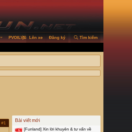
PVOILVGC2026
Lên xe
Đăng ký
Tìm kiếm
Bài viết mới
#1
[Funland]
Xin lời khuyên & tư vấn về