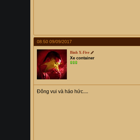
08:50 09/09/2017
Bình X-Five
Xe container
Đông vui và háo hức....