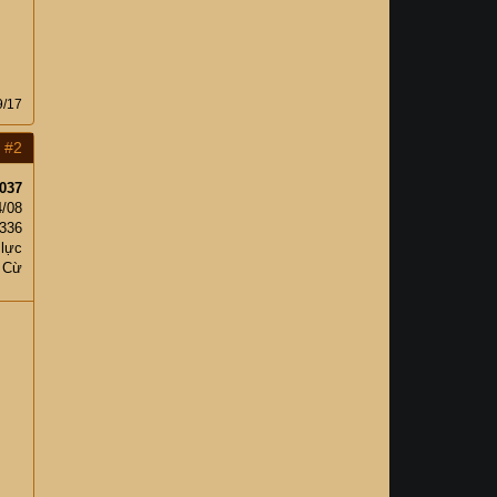
9/17
#2
037
4/08
,336
 lực
 Cừ