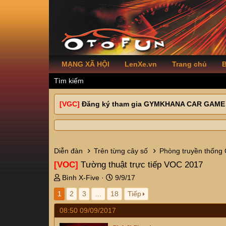
MẠNG XÃ HỘI
LenXe.vn
Trang chủ
B
Tìm kiếm
[VGC]
Đăng ký tham gia GYMKHANA CAR GAME
Diễn đàn
Trên từng cây số
Phòng truyền thống
[VOC]
Tường thuật trực tiếp VOC 2017
T
N
Bình X-Five
9/9/17
h
g
1
2
3
…
18
Tiếp
r
à
e
y
08:50 09/09/2017
a
g
d
ử