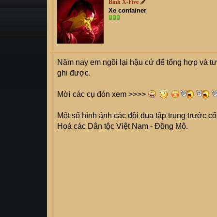
Bình X-Five
s
i
Xe container
t
a
r
t
e
Năm nay em ngồi lại hậu cứ để tổng hợp và tư
r
ghi được.
Mời các cụ đón xem >>>>
Một số hình ảnh các đội đua tập trung trước 
Hoá các Dân tộc Việt Nam - Đồng Mô.