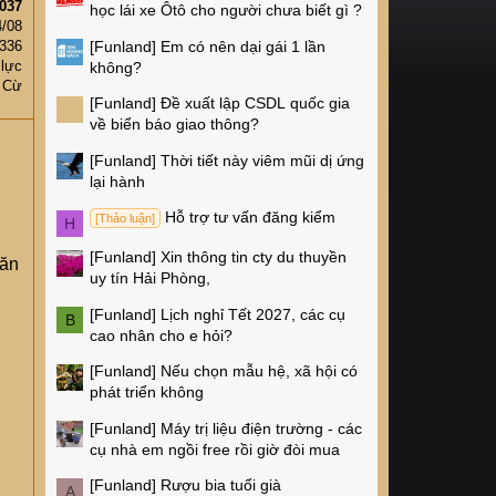
037
học lái xe Ôtô cho người chưa biết gì ?
4/08
[Funland]
Em có nên dại gái 1 lần
,336
 lực
không?
 Cừ
[Funland]
Đề xuất lập CSDL quốc gia
về biển báo giao thông?
[Funland]
Thời tiết này viêm mũi dị ứng
lại hành
Hỗ trợ tư vấn đăng kiểm
[Thảo luận]
H
[Funland]
Xin thông tin cty du thuyền
Văn
uy tín Hải Phòng,
[Funland]
Lịch nghỉ Tết 2027, các cụ
B
cao nhân cho e hỏi?
[Funland]
Nếu chọn mẫu hệ, xã hội có
phát triển không
[Funland]
Máy trị liệu điện trường - các
cụ nhà em ngồi free rồi giờ đòi mua
[Funland]
Rượu bia tuổi già
A