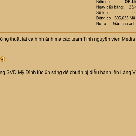
Biển số
OF-15
Ngày cấp bằng
23/
Số km
9
Động cơ
605,033 Mã
Nơi ở
Gần nhà anh
ờng thuật tất cả hình ảnh mà các team Tình nguyện viên Media
cổng SVD Mỹ Đình lúc 6h sáng để chuẩn bị diễu hành lên Làng 