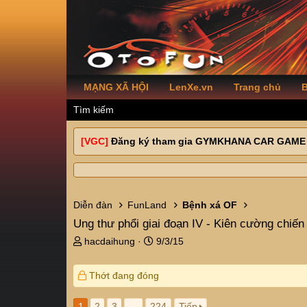
MẠNG XÃ HỘI
LenXe.vn
Trang chủ
B
Tìm kiếm
[VGC]
Đăng ký tham gia GYMKHANA CAR GAME
Diễn đàn
FunLand
Bệnh xá OF
Ung thư phổi giai đoạn IV - Kiên cường chiến
T
N
hacdaihung
9/3/15
h
g
r
à
Thớt đang đóng
e
y
a
g
d
ử
1
2
3
…
224
Tiếp