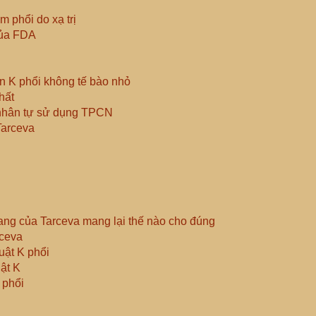
m phổi do xạ trị
của FDA
n K phổi không tế bào nhỏ
hất
 nhân tự sử dụng TPCN
Tarceva
ng của Tarceva mang lại thế nào cho đúng
rceva
uật K phổi
ật K
 phổi