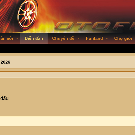
ài mới
Diễn đàn
Chuyên đề
Funland
Chợ giời
 2026
 đấu