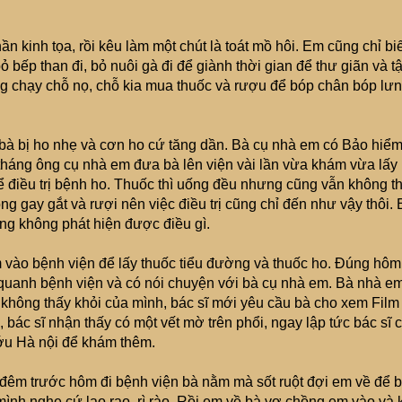
n kinh tọa, rồi kêu làm một chút là toát mồ hôi. Em cũng chỉ biế
ỏ bếp than đi, bỏ nuôi gà đi để giành thời gian để thư giãn và t
g chạy chỗ nọ, chỗ kia mua thuốc và rượu để bóp chân bóp lư
, bà bị ho nhẹ và cơn ho cứ tăng dần. Bà cụ nhà em có Bảo hiể
 tháng ông cụ nhà em đưa bà lên viện vài lần vừa khám vừa lấy
ể điều trị bệnh ho. Thuốc thì uống đều nhưng cũng vẫn không t
 gay gắt và rượi nên việc điều trị cũng chỉ đến như vậy thôi.
ng không phát hiện được điều gì.
 vào bệnh viện để lấy thuốc tiểu đường và thuốc ho. Đúng hôm
 quanh bệnh viện và có nói chuyện với bà cụ nhà em. Bà nhà e
c không thấy khỏi của mình, bác sĩ mới yêu cầu bà cho xem Film
 bác sĩ nhận thấy có một vết mờ trên phổi, ngay lập tức bác sĩ 
ớu Hà nội để khám thêm.
ại đêm trước hôm đi bệnh viện bà nằm mà sốt ruột đợi em về để 
nh nghe cứ lạo rạo, rì rào. Rồi em về bà vợ chồng em vào và 