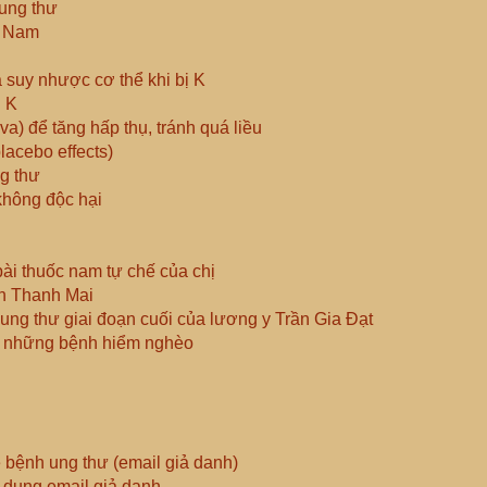
 ung thư
ệt Nam
 suy nhược cơ thể khi bị K
n K
va) để tăng hấp thụ, tránh quá liều
lacebo effects)
ng thư
hông độc hại
ài thuốc nam tự chế của chị
h Thanh Mai
ung thư giai đoạn cuối của lương y Trần Gia Đạt
a những bệnh hiểm nghèo
ệnh ung thư (email giả danh)
i dung email giả danh