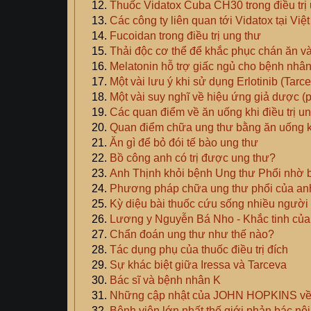
Thuốc Vidatox Cuba CH30 trong điều trị
Các công ty liên quan tới Vidatox tại Vi
Fucoidan trong điều trị ung thư
Thải độc cơ thể để khắc phục chán ăn và
Melatonin hỗ trợ giấc ngủ cho bệnh nhâ
Một vài lưu ý khi sử dụng Erlotinib (Tarce
Một vài suy nghĩ về hiệu ứng giả dược (p
Các quan điểm về ăn uống khi điều trị u
Quan điểm chữa ung thư bằng ăn uống k
Ăn gì để bỏ đói tế bào ung thư
Bồ công anh có trị được ung thư?
Anh Thịnh khỏi bệnh Ung thư Phổi nhờ b
Phương pháp chữa ung thư phổi của an
Kỳ diệu bài thuốc cứu sống nhiều người 
Lương y Nguyễn Bá Nho - Khắc tinh củ
Chẩn đoán ung thư như thế nào?
Tác dụng phụ của thuốc điều trị đích
Sự khác biệt giữa Iressa và Tarceva
Bác sĩ và bệnh nhân K
Những cập nhật của JOHN HOPKINS về b
Bệnh viện lớn nhất thế giới phản bác nộ