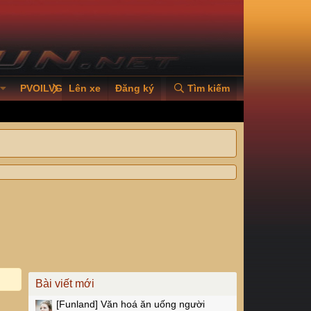
PVOILVGC2026
Lên xe
Đăng ký
Tìm kiếm
Bài viết mới
[Funland]
Văn hoá ăn uống người