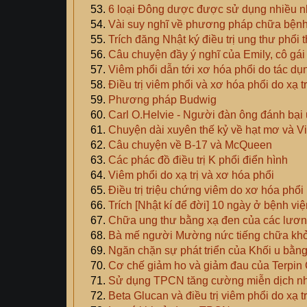
6 loại Đông dược được sử dụng nhiều n
Vài suy nghĩ về phương pháp chữa bện
Trích đăng Nhật ký điều trị ung thư ph
Câu chuyện đầy ý nghĩ của Emily, cô gá
Viêm phổi dẫn tới xơ hóa phổi do tác dụn
Điều trị viêm phổi và xơ hóa phổi do xạ tr
Phương pháp Budwig
Carl O.Helvie - Người đàn ông đánh bại
Chuyện dài xuyên thế kỷ về hạt mơ và V
Câu chuyện về B-17 và McQueen
Các phác đồ điều trị K phổi điển hình
Viêm phổi do xạ trị và xơ hóa phổi
Điều trị triệu chứng viêm do xơ hóa phổi
Trích [Nhật kí để đời] 10 ngày ở bệnh vi
Chữa ung thư bằng xạ đen của các lươ
Bà mế người Mường nức tiếng chữa khỏi
Ngăn chặn sự phát triển của Khối u bằ
Cơ chế giảm ho và giảm đau của Terpin
Sử dụng TPCN tăng cường miễn dịch nh
Beta Glucan và điều trị viêm phổi do xạ tr