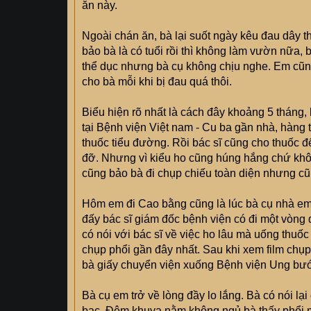
ăn này.
Ngoài chán ăn, bà lại suốt ngày kêu đau dây thầ
bảo bà là có tuổi rồi thì không làm vườn nữa, b
thể dục nhưng bà cụ không chịu nghe. Em cũn
cho bà mỗi khi bị đau quá thôi.
Biểu hiện rõ nhất là cách đây khoảng 5 tháng
tại Bệnh viện Việt nam - Cu ba gần nhà, hàng
thuốc tiểu đường. Rồi bác sĩ cũng cho thuốc đ
đỡ. Nhưng vì kiểu ho cũng húng hắng chứ không
cũng bảo bà đi chụp chiếu toàn diện nhưng cũ
Hôm em đi Cao bằng cũng là lúc bà cụ nhà em
đấy bác sĩ giám đốc bệnh viện có đi một vòng
có nói với bác sĩ về việc ho lâu mà uống thuố
chụp phổi gần đây nhất. Sau khi xem film chụp,
bà giấy chuyển viện xuống Bệnh viện Ung bư
Bà cụ em trở về lòng đầy lo lắng. Bà có nói l
bạc. Đêm khuya nằm không ngủ bà thấy phổi mì