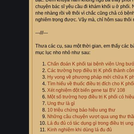
chuyện bác sĩ yêu cầu đi khám khối u ở phổi.
nhẹ nhàng rồi về thôi vì chắc cũng chả có bệnh 
nghiêm trọng được. Vậy mà, chỉ hôm sau thôi m
---///---
Thưa các cụ, sau một thời gian, em thấy các bà
mục lục nho nhỏ như sau:
Chẩn đoán K phổi tại bệnh viện Ung bư
Các trường hợp điều trị K phổi thành cô
Hy vọng về phương pháp mới chữa K ph
Tìm hiểu về thuốc điều trị đích cho K phổ
Xét nghiệm đột biến gene tại BV 108
Một số trường hợp điều trị K phổi có hiệu
Ung thư là gì
10 triệu chứng báo hiệu ung thư
Những câu chuyện vượt qua ung thư thầ
Lá đu đủ có tác dụng gì trong điều trị ung
Kinh nghiệm khi dùng lá đu đủ