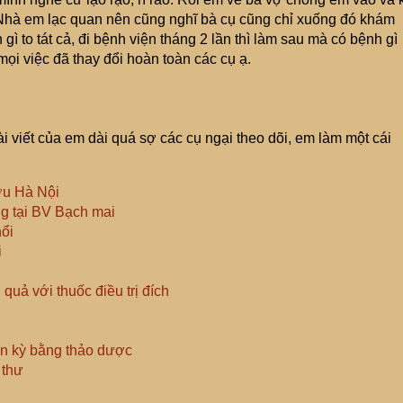
 Nhà em lạc quan nên cũng nghĩ bà cụ cũng chỉ xuống đó khám
gì to tát cả, đi bệnh viện tháng 2 lần thì làm sau mà có bệnh gì
ọi việc đã thay đổi hoàn toàn các cụ ạ.
i viết của em dài quá sợ các cụ ngại theo dõi, em làm một cái
ớu Hà Nội
ng tại BV Bạch mai
ổi
i
 quả với thuốc điều trị đích
n kỳ bằng thảo dược
 thư