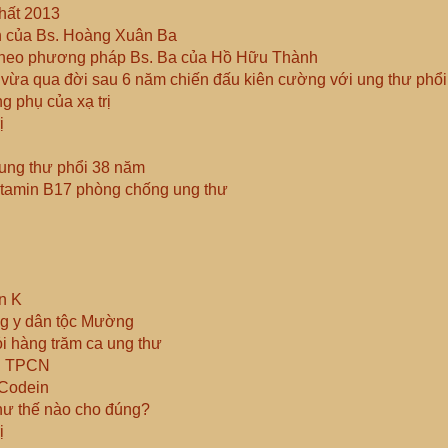
hất 2013
h của Bs. Hoàng Xuân Ba
ổi theo phương pháp Bs. Ba của Hồ Hữu Thành
i vừa qua đời sau 6 năm chiến đấu kiên cường với ung thư phổi
g phụ của xạ trị
ị
 ung thư phổi 38 năm
itamin B17 phòng chống ung thư
ện K
ng y dân tộc Mường
 hàng trăm ca ung thư
ng TPCN
 Codein
ư thế nào cho đúng?
ị