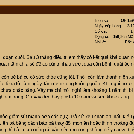
Biển số
OF-169
Ngày cấp bằng
2/1
Số km
1
Động cơ
358,365 Mã
Nơi ở
Bắc 
i đoạn cuối. Sau 3 tháng điều trị em thấy có kết quả khả quan 
quan tâm chia sẻ để có cùng nhau vượt qua căn bệnh quái ác n
a còn trẻ bà cụ có sức khỏe cũng tốt. Thời còn làm thanh niên x
o lò,ra lò, làm ngày, làm đêm cũng không quản. Khi nghỉ hưu 
 chưa chắc bằng. Vậy mà chỉ mới nghỉ làm khoảng 1 năm thì bị
ghiêm trọng. Cứ vậy đến bây giờ là 10 năm và sức khỏe càng
khỏe giảm sút mạnh hơn các cụ ạ. Bà cứ kêu chán ăn, nấu kiểu 
viên bà bằng cách bảo bà thay đổi món ăn hoặc thỉnh thoảng đ
àng thì bà lại ăn uống rất vào nên em cũng không để ý cái vụ bi