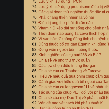
Lưu ý khi sử dụng TPCN
Lưu ý khi sử dụng prednisone điều trị viê
Các giai đoạn thử nghiệm thuốc đặc trị 
Phải chăng thiên nhiên là vô hại
Điều trị ung thư phổi di căn não
Vitamin D kéo dài sự sống cho bệnh nhâ
Thời điểm nào uống Tarceva thích hợp n
Vì sao bác sĩ không đồng tình cho bệnh
Dùng thuốc bổ trợ gan Eganin khi dùng 
Động viên người bệnh uống thuốc
Kinh nghiệm của cụ nad238 và B-17
Chia sẻ về ung thư thực quản
Các lựa chọn điều trị ung thư gan
Chia sẻ của cụ Traubong về Tarceva
Hiểu về hiệu quả qua phim chụp cảm qua
Cảnh giác với hiệu quả bề ngoài của Ta
Chia sẻ của cụ lengocson211 về phẫu th
Tác dụng của chụp PET đối với phẫu thu
Chia sẻ của mợ Đào Thị về phẫu thuật K
Vấn đề nạo vét hạch khi phẫu thuật K
Bàn về Đông trùng hạ thảo (P1)