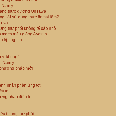
g Nam y
 bằng thực dưỡng Ohsawa
n người sử dụng thức ăn sai lầm?
rceva
 Ung thư phổi không tế bào nhỏ
h mạch máu giống Avastin
 trị ung thư
?
ược không?
y, Nam y
 phương pháp mới
nh nhân phản ứng tốt
u trị
ơng pháp điều trị
ều trị ung thư phổi