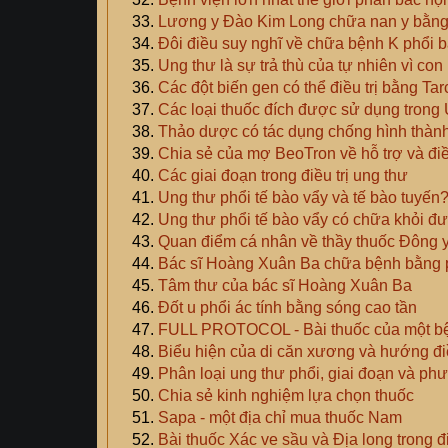
Lương y Đào Kim Long chữa nan y bằn
Đôi điều suy nghĩ về chữa bệnh K phổi
Ung thư là sự trả thù của tự nhiên vì co
Các đột biến gen có thể điều trị bằng Ta
Các loại thuốc đích được sử dụng trong
Thảo dược có tác dụng chống hình thàn
Chia sẻ của mợ BeoTron về hỗ trợ và điều
Các giai đoạn trong điều trị ung thư
Ung thư phổi tế bào vẩy và tế bào tuyến
Ung thư phổi tế bào vẩy có chữa khỏi đ
Quan điểm cá nhân về thầy thuốc Đông 
Bác sĩ Hoàng Xuân Ba chữa bệnh bằng
Tâm thư của bác sĩ Hoàng Xuân Ba
Đốt u phổi ác tính bằng sóng cao tần
FULL PROTOCOL - Bài thuốc của một bệ
Biểu hiện của di căn xương và hướng điề
Phân loại ung thư phổi, giai đoạn và phư
Chia sẻ kinh nghiệm lựa chọn thuốc
Sapa - một địa chỉ mua thuốc Nam
Bài thuốc Xác ve sầu và Địa long trong đi