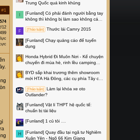
Trung Quốc quá kinh khủng
#1
[Funland]
Có phải đánh người bằng tay
I
không thì không bị làm sao không các
574
cụ?
2/12
Thước lái Camry 2015
[Thảo luận]
F
,499
 lực
[Funland]
Chạy quảng cáo để tuyển
cực
dụng
Honda Hybrid Đi Muôn Nơi - Kể chuyện
nên
chuyến đi mùa hè, rinh lều camping
ày.
Naturehike 4 triệu về nhà!
BYD sắp khai trương thêm showroom
mới HTA Hà Đông, các cụ phía Tây có
ung
thêm chỗ xem xe rồi!
còn
Làm lại khóa xe oto
[Thảo luận]
Outlander?
[Funland]
Vật lí THPT hệ quốc tế:
chuẩn bị tài liệu
[Funland]
1 củ tỏi ....
gì
ưa
[Funland]
Quay đầu tại ngã tư Nghiêm
H
ếng
Xuân Yên - Ngõ 66 Kim Giang