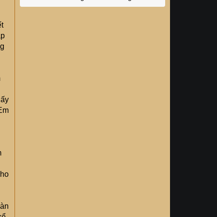
t
ập
ng
m
hấy
 Em
m
cho
bàn
kể