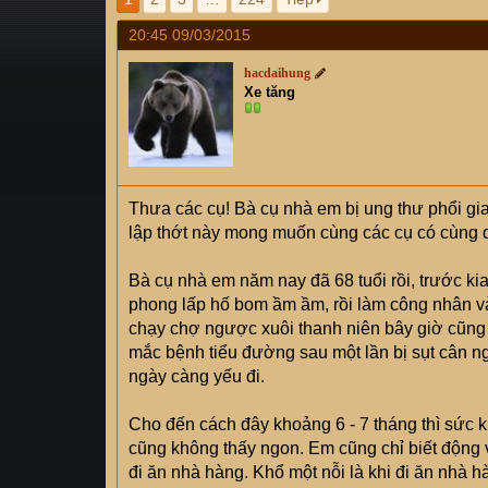
s
i
20:45 09/03/2015
t
a
hacdaihung
r
Xe tăng
t
e
r
Thưa các cụ! Bà cụ nhà em bị ung thư phổi gia
lập thớt này mong muốn cùng các cụ có cùng 
Bà cụ nhà em năm nay đã 68 tuổi rồi, trước ki
phong lấp hố bom ầm ầm, rồi làm công nhân và
chạy chợ ngược xuôi thanh niên bây giờ cũng
mắc bệnh tiểu đường sau một lần bị sụt cân n
ngày càng yếu đi.
Cho đến cách đây khoảng 6 - 7 tháng thì sức 
cũng không thấy ngon. Em cũng chỉ biết động 
đi ăn nhà hàng. Khổ một nỗi là khi đi ăn nhà h