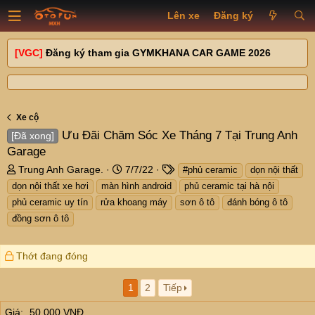
Lên xe
Đăng ký
[VGC]
Đăng ký tham gia GYMKHANA CAR GAME 2026
Xe cộ
Ưu Đãi Chăm Sóc Xe Tháng 7 Tại Trung Anh
[Đã xong]
Garage
T
N
T
Trung Anh Garage.
7/7/22
#phủ ceramic
dọn nội thất
h
g
a
dọn nội thất xe hơi
màn hình android
phủ ceramic tại hà nội
r
à
g
phủ ceramic uy tín
rửa khoang máy
sơn ô tô
đánh bóng ô tô
e
y
s
đồng sơn ô tô
a
g
d
ử
s
i
Thớt đang đóng
t
a
1
2
Tiếp
r
t
Giá
50,000 VNĐ