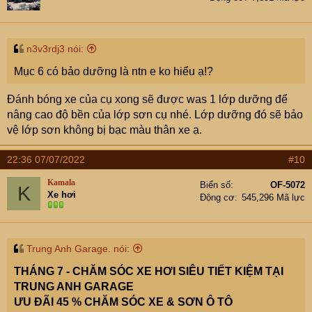
4, Vệ sinh giàn lạnh nội soi 600.000 chỉ còn 480.000
n3v3rdj3 nói:
Mục 6 có bảo dưỡng là ntn e ko hiểu ạ!?
Đánh bóng xe của cụ xong sẽ được was 1 lớp dưỡng để
nâng cao độ bền của lớp sơn cụ nhé. Lớp dưỡng đó sẽ bảo
vệ lớp sơn không bị bạc màu thân xe ạ.
22:36 07/07/2022
#10
5, Vệ sinh - bảo dưỡng khoang máy 700.000 chỉ chỉ còn
Kamala
Biển số
OF-5072
K
490.000
Xe hơi
Động cơ
545,296 Mã lực
< Làm sạch bề mặt khoang máy như mới, chống rỉ, sắt,
nước. Sử dụng hóa chất Sonax Enine Clear không chứa
Axit kẽm.
Trung Anh Garage. nói:
THÁNG 7 - CHĂM SÓC XE HƠI SIÊU TIẾT KIỆM TẠI
TRUNG ANH GARAGE
ƯU ĐÃI 45 % CHĂM SÓC XE & SƠN Ô TÔ