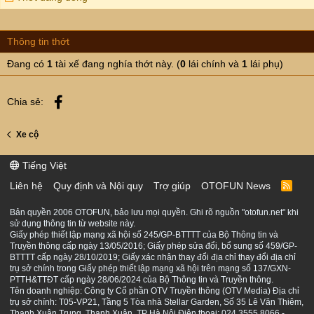
TRUNG ANH GARAGE - THƯƠNG HIỆU CỦA SỰ TẬN
o
TÂM
n
s
Thông tin thớt
:
Liên hệ với chúng tôi:
Phone| 0968.183.815
em Trung < 8 Tuổi >
Đang có
1
tài xế đang nghía thớt này. (
0
lái chính và
1
lái phụ)
#Cơ sở
Trung Anh Garage
56/78 Duy Tân, Dịch Vọng Hậu, Cầu Giấy, Hà Nội
Facebook
Chia sẻ:
Xe cộ
Tiếng Việt
Liên hệ
Quy định và Nội quy
Trợ giúp
OTOFUN News
R
S
S
Bản quyền 2006 OTOFUN, bảo lưu mọi quyền. Ghi rõ nguồn "otofun.net" khi
sử dụng thông tin từ website này.
Giấy phép thiết lập mạng xã hội số 245/GP-BTTTT của Bộ Thông tin và
Truyền thông cấp ngày 13/05/2016; Giấy phép sửa đổi, bổ sung số 459/GP-
BTTTT cấp ngày 28/10/2019; Giấy xác nhận thay đổi địa chỉ thay đổi địa chỉ
trụ sở chính trong Giấy phép thiết lập mạng xã hội trên mạng số 137/GXN-
PTTH&TTĐT cấp ngày 28/06/2024 của Bộ Thông tin và Truyền thông.
Tên doanh nghiệp: Công ty Cổ phần OTV Truyền thông (OTV Media) Địa chỉ
trụ sở chính: T05-VP21, Tầng 5 Tòa nhà Stellar Garden, Số 35 Lê Văn Thiêm,
Thanh Xuân Trung, Thanh Xuân, TP Hà Nội Điện thoại: 024.3555.8066 -