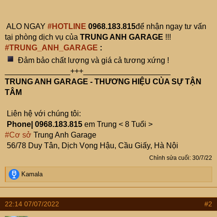
ALO NGAY
#HOTLINE
0968.183.815
để nhận ngay tư vấn
tại phòng dịch vụ của
TRUNG ANH GARAGE
!!!
#TRUNG_ANH_GARAGE
:
Đảm bảo chất lượng và giá cả tương xứng !
_______________+++____________________
TRUNG ANH GARAGE - THƯƠNG HIỆU CỦA SỰ TẬN
TÂM
Liên hệ với chúng tôi:
Phone| 0968.183.815
em Trung < 8 Tuổi >
#Cơ sở
Trung Anh Garage
56/78 Duy Tân, Dịch Vọng Hậu, Cầu Giấy, Hà Nội
Chỉnh sửa cuối:
30/7/22
R
Kamala
e
a
c
22:14 07/07/2022
#2
t