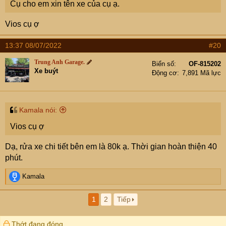
Gói phủ độ bền 2 năm, bảo hành 1 năm, đi kèm bảo
Cụ cho em xin tên xe của cụ ạ.
dưỡng 5 lần miễn phí.
Vios cụ ợ
13:37 08/07/2022
#20
View attachment 7230036
Trung Anh Garage.
Biển số
OF-815202
Xe buýt
Động cơ
7,891 Mã lực
10, Dán phim cách nhiệt Xpel của Mỹ tặng ngay 1tr giảm
trực tiếp vào hóa đơn.
Kamala nói:
View attachment 7230039
Vios cụ ợ
View attachment 7230038
Dạ, rửa xe chi tiết bên em là 80k ạ. Thời gian hoàn thiện 40
phút.
ALO NGAY
#HOTLINE
0968.183.815
để nhận ngay tư
R
Kamala
vấn tại phòng dịch vụ của
TRUNG ANH GARAGE
!!!
e
#TRUNG_ANH_GARAGE
:
a
1
2
Tiếp
c
Đảm bảo chất lượng và giá cả tương xứng !
t
_______________+++____________________
i
Thớt đang đóng