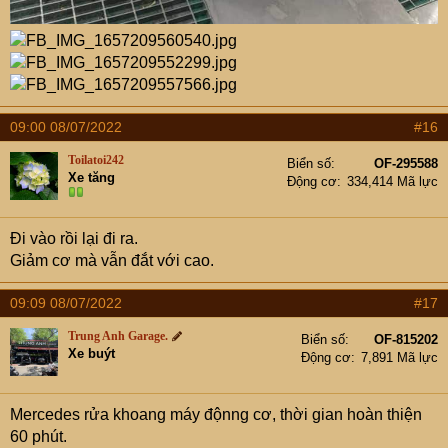
4, Vệ sinh giàn lạnh nội soi 600.000 chỉ còn 480.000
09:00 08/07/2022
#16
Toilatoi242
Biển số
OF-295588
Xe tăng
Động cơ
334,414 Mã lực
Đi vào rồi lại đi ra.
Giảm cơ mà vẫn đắt với cao.
09:09 08/07/2022
#17
5, Vệ sinh - bảo dưỡng khoang máy 700.000 chỉ chỉ còn
Trung Anh Garage.
Biển số
OF-815202
490.000
Xe buýt
Động cơ
7,891 Mã lực
< Làm sạch bề mặt khoang máy như mới, chống rỉ, sắt,
nước. Sử dụng hóa chất Sonax Enine Clear không chứa
Mercedes rửa khoang máy độnng cơ, thời gian hoàn thiện
Axit kẽm.
60 phút.