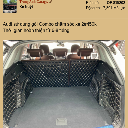
i
Trung Anh Garage.
Biển số
OF-815202
o
Xe buýt
Động cơ
7,891 Mã lực
n
s
:
Audi sử dụng gói Combo chăm sóc xe 2tr450k
Thời gian hoàn thiện từ 6-8 tiếng