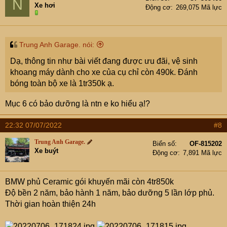
N
dụng cho các dòng xe Sedan
Xe hơi
Động cơ
269,075 Mã lực
3, Dịch vụ Combo dọn nội thất chỉ còn 2.450.000< Áp
dụng cho các dòng xe SUV
< Chăm sóc từng chi tiết nhỏ trong xe, phục hồi và bảo
Trung Anh Garage. nói:
dưỡng da, nỉ nhựa như mới. Sử dụng hóa chất chuyên
dụng của Sonax >
Dạ, thông tin như bài viết đang được ưu đãi, vệ sinh
khoang máy dành cho xe của cụ chỉ còn 490k. Đánh
10 bước chi tiết dọn nội thất tại Trung Anh Garage:
bóng toàn bộ xe là 1tr350k ạ.
Mục 6 có bảo dưỡng là ntn e ko hiểu ạ!?
Bước 1: Rửa xe chi tiết
22:32 07/07/2022
#8
Bước 2: Tháo ghế, thảm trải sàn, nắp cốp, lốp sơ cua...
Trung Anh Garage.
Biển số
OF-815202
Bước 3: Hút bụi và làm sạch sơ bộ khoang nội thất.
Xe buýt
Động cơ
7,891 Mã lực
Bước 4: Sử dụng dung dịch chuyên dụng và các loại chổi
BMW phủ Ceramic gói khuyến mãi còn 4tr850k
lông mềm có kích thước khác nhau để làm sạch cẩn thận,
Độ bền 2 năm, bảo hành 1 năm, bảo dưỡng 5 lần lớp phủ.
tỉ mỉ taplo, các chi tiết nhựa cao su trên ô tô.
Thời gian hoàn thiện 24h
Bước 5: làm sạch các khe kẽ, hèm cửa, nắp cốp, khe gió