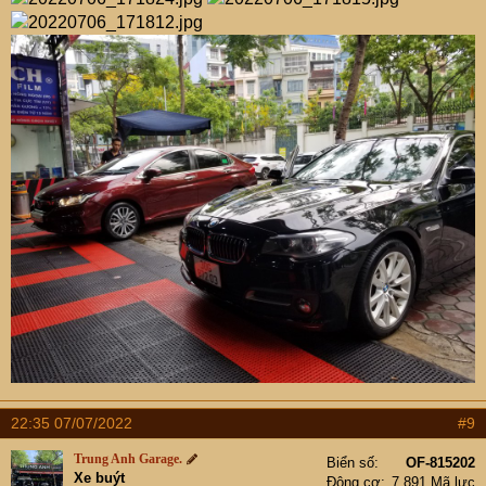
điều hoà, cánh cửa...
Bước 6: Giặt sạch dây đai bảo hiểm
Bước 7: Giặt sạch thảm trải sàn, lót chân
Bước 8: Làm sạch trần xe
Bước 9: Vệ sinh cẩn thận ghế ngồi.
Bước 10: Sử dụng máy rửa hơi nước nóng để khử trùng
và làm vệ sinh lại lần nữa khoang nội thất.
22:35 07/07/2022
#9
Trung Anh Garage.
Biển số
OF-815202
Xe buýt
Động cơ
7,891 Mã lực