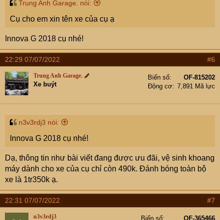
Trung Anh Garage. nói:
cho các dòng xe 5 chỗ Sedan >
Cụ cho em xin tên xe của cụ ạ
3 - Gói sơn quây trừ nóc chỉ còn 8.950.000 < Áp dụng
cho các dòng xe 7 chỗ và các dòng xe tương tự >
Innova G 2018 cụ nhé!
22:29 07/07/2022
#6
Trung Anh Garage.
Biển số
OF-815202
Xe buýt
Động cơ
7,891 Mã lực
n3v3rdj3 nói:
Innova G 2018 cụ nhé!
Dạ, thông tin như bài viết đang được ưu đãi, vệ sinh khoang
* DỊCH VỤ CHĂM SÓC NỘI - NGOẠI THẤT
máy dành cho xe của cụ chỉ còn 490k. Đánh bóng toàn bộ
( Dọn nội thất chi tiết, rửa khoang máy, vệ sinh điều
xe là 1tr350k ạ.
hòa nội soi )
1, Dịch vụ Combo dọn nội thất chỉ còn 1.750.000< Áp
22:31 07/07/2022
#7
dụng cho các dòng xe Mini
2, Dịch vụ Combo dọn nội thất chỉ còn 1.950.000< Áp
n3v3rdj3
Biển số
OF-365466