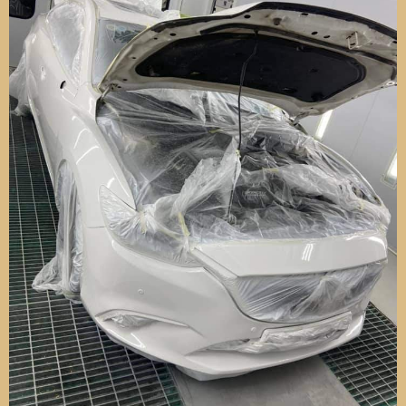
tỉ mỉ taplo, các chi tiết nhựa cao su trên ô tô.
Bước 5: làm sạch các khe kẽ, hèm cửa, nắp cốp, khe gió
điều hoà, cánh cửa...
Bước 6: Giặt sạch dây đai bảo hiểm
Bước 7: Giặt sạch thảm trải sàn, lót chân
Bước 8: Làm sạch trần xe
Bước 9: Vệ sinh cẩn thận ghế ngồi.
Bước 10: Sử dụng máy rửa hơi nước nóng để khử trùng
và làm vệ sinh lại lần nữa khoang nội thất.