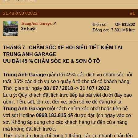
e
r
21:48 07/07/2022
#1
Trung Anh Garage.
Biển số
OF-815202
Xe buýt
Động cơ
7,891 Mã lực
THÁNG 7 - CHĂM SÓC XE HƠI SIÊU TIẾT KIỆM TẠI
TRUNG ANH GARAGE
ƯU ĐÃI 45 % CHĂM SÓC XE & SƠN Ô TÔ
Trung Anh Garage
giảm tới 45% các dịch vụ chăm sóc nội
thất, 35% các dịch vụ sơn quây ô tô cho tất cả khách hàng.
Thời gian từ ngày
08 / 07 / 2018 -> 31 / 07 / 2022
Lưu ý: Qúy khách đặt lịch trực tiếp tại bài viết dưới đây bao
gồm : Tên, sđt, tên xe, đời xe, biển số xe để đăng ký tại
Trung Anh Garage
một cách chính xác nhất hoặc liên hệ
với sdt Hotline
0968.183.815
để được đặt lịch ngay vào cơ
sở. Không áp dụng cho các khách hàng tự đến cửa hàng
mà không đặt lịch trước.
Thời gian áp dụng chỉ trong 1 tháng, các cụ nhanh chân lên