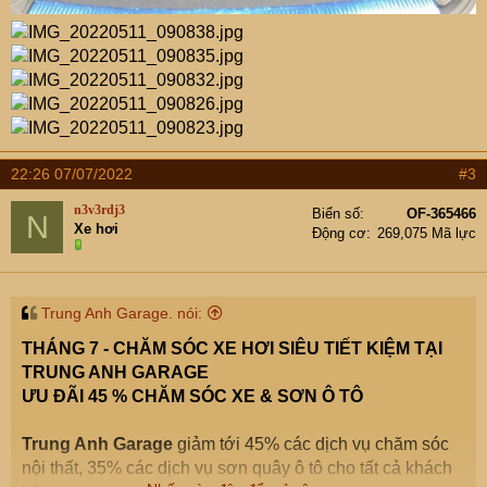
22:26 07/07/2022
#3
n3v3rdj3
Biển số
OF-365466
N
Xe hơi
Động cơ
269,075 Mã lực
Trung Anh Garage. nói:
THÁNG 7 - CHĂM SÓC XE HƠI SIÊU TIẾT KIỆM TẠI
TRUNG ANH GARAGE
ƯU ĐÃI 45 % CHĂM SÓC XE & SƠN Ô TÔ
Trung Anh Garage
giảm tới 45% các dịch vụ chăm sóc
nội thất, 35% các dịch vụ sơn quây ô tô cho tất cả khách