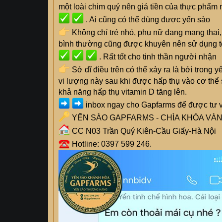
một loài chim quý nên giá tiền của thực phẩm 
. Ai cũng có thể dùng được yến sào
Không chỉ trẻ nhỏ, phụ nữ đang mang thai,
bình thường cũng được khuyên nên sử dụng tổ
. Rất tốt cho tinh thần người nhận
Sở dĩ điều trên có thể xảy ra là bởi trong
vi lượng này sau khi được hấp thụ vào cơ thể 
khả năng hấp thụ vitamin D tăng lên.
inbox ngay cho Gapfarms để được tư 
YẾN SÀO GAPFARMS - CHÌA KHÓA VÀ
CC N03 Trần Quý Kiên-Cầu Giấy-Hà Nội
Hotline: 0397 599 246.