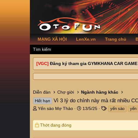
MẠNG XÃ HỘI
LenXe.vn
Trang chủ
B
Tìm kiếm
[VGC]
Đăng ký tham gia GYMKHANA CAR GAME
Diễn đàn
Chợ giời
Ngành hàng khác
Vì 3 lý do chính này mà rất nhiều 
Hết hạn
T
N
T
Yến sào Mợ Thảo
13/5/25
yến sào
yến 
h
g
a
r
à
g
Thớt đang đóng
e
y
s
a
g
d
ử