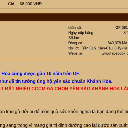
Giá
68,000 VNĐ
Biển số
OF-381
Ngày cấp bằng
8/
Số km
Động cơ
849,978 Mã
Nơi ở
Trần Quý Kiên-Cầu Giấy-Hà
Website
www.facebook.
 Hòa cũng được gần 10 năm trên OF.
 như đã tin tưởng ủng hộ yến sào chuẩn Khánh Hòa.
RẤT RẤT NHIỀU CCCM ĐÃ CHỌN YẾN SÀO KHÁNH HÒA L
n trao gửi tới ai đó món quà sức khỏe nghĩa là bạn đang thể h
g sang trọng vì mang giá trị dinh dưỡng cao lại được sản xuất