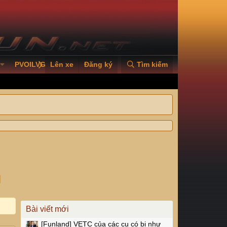
PVOILVGC2026
Lên xe
Đăng ký
Tìm kiếm
Bài viết mới
[Funland]
VETC của các cụ có bị như