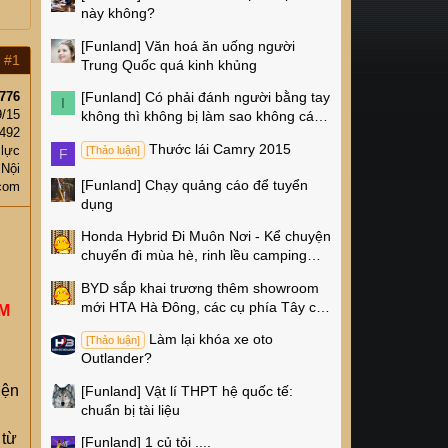
này không?
[Funland]
Văn hoá ăn uống người
#1
Trung Quốc quá kinh khủng
776
[Funland]
Có phải đánh người bằng tay
I
9/15
không thì không bị làm sao không các
492
cụ?
Thước lái Camry 2015
 lực
[Thảo luận]
F
 Nội
[Funland]
Chạy quảng cáo để tuyển
com
dụng
Honda Hybrid Đi Muôn Nơi - Kể chuyện
chuyến đi mùa hè, rinh lều camping
Naturehike 4 triệu về nhà!
BYD sắp khai trương thêm showroom
mới HTA Hà Đông, các cụ phía Tây có
ÀM
thêm chỗ xem xe rồi!
Làm lại khóa xe oto
[Thảo luận]
Outlander?
iện
[Funland]
Vật lí THPT hệ quốc tế:
chuẩn bị tài liệu
 từ
[Funland]
1 củ tỏi ....