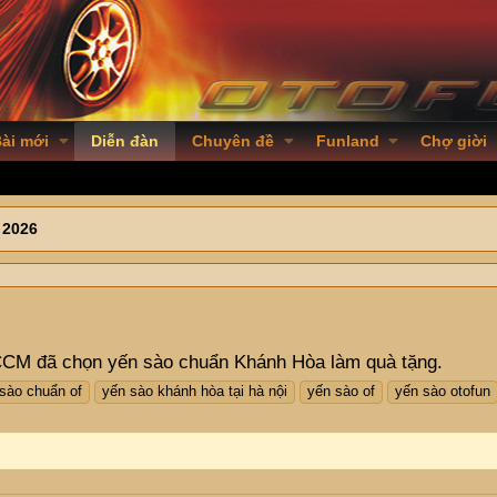
ài mới
Diễn đàn
Chuyên đề
Funland
Chợ giời
 2026
CCCM đã chọn yến sào chuẩn Khánh Hòa làm quà tặng.
sào chuẩn of
yến sào khánh hòa tại hà nội
yến sào of
yến sào otofun