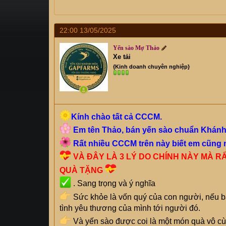
s
i
t
a
22:00 13/05/2025
r
t
Yến sào Mợ Thảo
e
Xe tải
r
{Kinh doanh chuyên nghiệp}
Kính chào tất cả CCCM.
Em tên Thảo, bán yến sào chuẩn Khánh
Rất nhiều CCCM trên này biết em cũng
VÀ ĐÂY LÀ 3 LÝ DO CHÍNH NÀY MÀ 
QUÀ TẶNG
. Sang trọng và ý nghĩa
Sức khỏe là vốn quý của con người, nếu bạ
tình yêu thương của mình tới người đó.
Và yến sào được coi là một món quà vô cùn