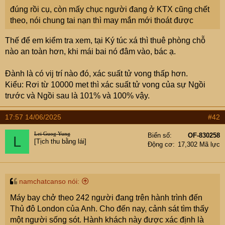
e
đúng rồi cụ, còn mấy chục người đang ở KTX cũng chết
r
theo, nói chung tai nạn thì may mắn mới thoát được
Thế để em kiểm tra xem, tại Ký túc xá thì thuê phòng chỗ
nào an toàn hơn, khi mái bai nó đâm vào, bác ạ.
Đành là có vij trí nào đó, xác suất tử vong thấp hơn.
Kiểu: Rơi từ 10000 met thì xác suất tử vong của sự Ngồi
trước và Ngồi sau là 101% và 100% vậy.
17:57 14/06/2025
#42
Lei Guog Yung
Biển số
OF-830258
L
[Tịch thu bằng lái]
Động cơ
17,302 Mã lực
namchatcanso nói:
Máy bay chở theo 242 người đang trên hành trình đến
Thủ đô London của Anh. Cho đến nay, cảnh sát tìm thấy
một người sống sót. Hành khách này được xác định là