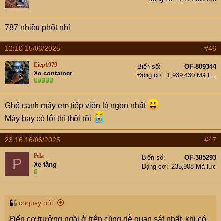
Ngoài ra, trên máy bay phản lực thân hẹp, các nghiên
cứu cho thấy rằng hành khách ngồi ở ghế giữa lối đi có
787 nhiều phốt nhỉ
nhiều khả năng sống sót hơn.
Các nhà nghiên cứu tại Đại học Greenwich, Anh lại kết
12:10 15/06/2025
#46
luận rằng xác suất sống sót trong tai nạn máy bay dựa
vào tình huống tai nạn cụ thể hơn là vị trí ghế.
Diep1979
Biển số
OF-809344
Theo: Hoàng Hà - VTC News
Xe container
Động cơ
1,939,430 Mã lực
View attachment 9173830
Ghế cạnh mấy em tiếp viên là ngon nhất
Máy bay có lỗi thì thôi rồi
23:16 16/06/2025
#47
Pela
Biển số
OF-385293
P
Xe tăng
Động cơ
235,908 Mã lực
coquay nói:
Đến cơ trưởng ngồi ở trên cùng dễ quan sát nhất, khi có