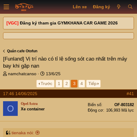
Lên xe
Đăng ký
[VGC]
Đăng ký tham gia GYMKHANA CAR GAME 2026
Quán cafe Otofun
[Funland]
Vị trí nào có tỉ lệ sống sót cao nhất trên máy
bay khi gặp nạn
T
N
namchatcanso
13/6/25
h
g
Trước
1
2
3
4
Tiếp
r
à
e
y
17:46 14/06/2025
#41
a
g
d
ử
Opel Astra
Biển số
OF-803182
O
s
i
Xe container
Động cơ
106,993 Mã lực
t
a
r
t
tienaka nói: