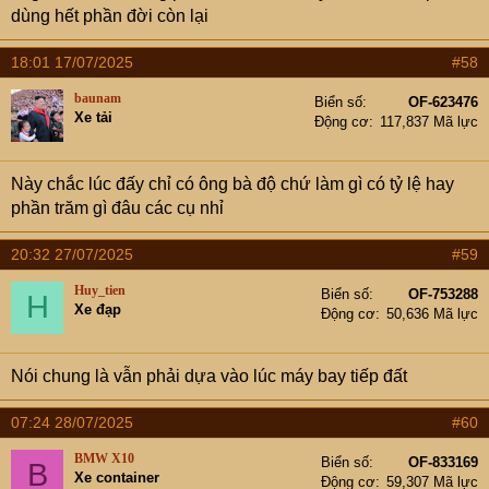
vào tình huống tai nạn cụ thể hơn là vị trí ghế.
dùng hết phần đời còn lại
Theo: Hoàng Hà - VTC News
View attachment 9173830
18:01 17/07/2025
#58
baunam
Biển số
OF-623476
Xe tải
Động cơ
117,837 Mã lực
Này chắc lúc đấy chỉ có ông bà độ chứ làm gì có tỷ lệ hay
phần trăm gì đâu các cụ nhỉ
20:32 27/07/2025
#59
Huy_tien
Biển số
OF-753288
H
Xe đạp
Động cơ
50,636 Mã lực
Nói chung là vẫn phải dựa vào lúc máy bay tiếp đất
07:24 28/07/2025
#60
BMW X10
Biển số
OF-833169
B
Xe container
Động cơ
59,307 Mã lực