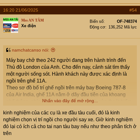
16:20 21/06/2025
#54
Mss AN TÂM
Biển số
OF-748374
Xe điện
Động cơ
136,252 Mã lực
namchatcanso nói:
Máy bay chở theo 242 người đang trên hành trình đến
Thủ đô London của Anh. Cho đến nay, cảnh sát tìm thấy
một người sống sót. Hành khách này được xác định là
ngồi trên ghế 11A.
Theo sơ đồ bố trí ghế ngồi trên máy bay Boeing 787-8
của Air India, ghế 11A nằm ở dãy đầu tiên của khoang
Nhấn vào đây để mở rộng...
phổ thông, phía trước cánh và ngay cạnh cửa thoát hiểm
ở sườn trái máy bay.
kinh nghiệm của các cụ là xe đầu tàu cuối, đó là kinh
Thông qua nghiên cứu, các chuyên gia tìm ra được đâu
nghiệm chọn vị trí ngồi cho người say xe. Giờ kinh nghiệm
là vị trí ngồi an toàn khi máy bay gặp nạn. Trong hơn 4
đó lại có ích cả cho tai nạn tàu bay nếu như theo phân tích ở
thập kỷ, từ năm 1969 đến năm 2013, Cục Hàng không
trên
Liên bang Mỹ (FAA) đã phân tích toàn diện về các vụ tai