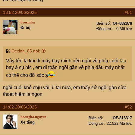
13:52 20/06/2025
#51
beosmilee
Biển số
OF-882878
Đi bộ
Động cơ
0 Mã lực
Ocxinh_85 nói:
Vậy tức là khi đi máy bay mình nên ngồi về phía cuối tàu
bay à cụ hic , em đi toàn ngồi gần về phía đầu máy nhất
có thể cho đỡ sóc ạ
ngồi cuối khó chịu vãi, ù tai nữa, em thấy cứ ngồi gần cửa
thoat hiểm là ngon
14:02 20/06/2025
#52
hoangha.nguyen
Biển số
OF-813317
Xe tăng
Động cơ
22,522 Mã lực