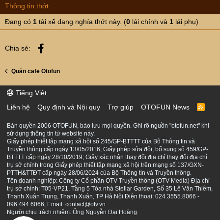
Thông tin thớt
Đang có
1
tài xế đang nghía thớt này. (
0
lái chính và
1
lái phụ)
Facebook
Chia sẻ:
Quán cafe Otofun
Tiếng Việt
Liên hệ
Quy định và Nội quy
Trợ giúp
OTOFUN News
R
S
S
Bản quyền 2006 OTOFUN, bảo lưu mọi quyền. Ghi rõ nguồn "otofun.net" khi
sử dụng thông tin từ website này.
Giấy phép thiết lập mạng xã hội số 245/GP-BTTTT của Bộ Thông tin và
Truyền thông cấp ngày 13/05/2016; Giấy phép sửa đổi, bổ sung số 459/GP-
BTTTT cấp ngày 28/10/2019; Giấy xác nhận thay đổi địa chỉ thay đổi địa chỉ
trụ sở chính trong Giấy phép thiết lập mạng xã hội trên mạng số 137/GXN-
PTTH&TTĐT cấp ngày 28/06/2024 của Bộ Thông tin và Truyền thông.
Tên doanh nghiệp: Công ty Cổ phần OTV Truyền thông (OTV Media) Địa chỉ
trụ sở chính: T05-VP21, Tầng 5 Tòa nhà Stellar Garden, Số 35 Lê Văn Thiêm,
Thanh Xuân Trung, Thanh Xuân, TP Hà Nội Điện thoại: 024.3555.8066 -
096.494.6066; Email: contact@otv.vn
Người chịu trách nhiệm: Ông Nguyễn Đại Hoàng.