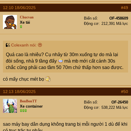
12:10 18/06/2025
#49
Chucvan
Biển số
OF-458609
Xe tải
Động cơ
212,391 Mã lực
Colexanh nói:
Quá cao là nhiêu? Cụ nhảy từ 30m xuống tự do mà lại
đòi sống, nhà 9 tầng đấy
mà mb mới cất cánh 30s
chắc cũng phải cao tầm 50 70m chứ thấp hơn sao được.
có mấy chục mét bọ
12:13 18/06/2025
#50
BonBonTT
Biển số
OF-26450
Xe container
Động cơ
538,222 Mã lực
sao máy bay dân dụng không trang bị mỗi người 1 dù để khi
có trục trặc tự nhảy