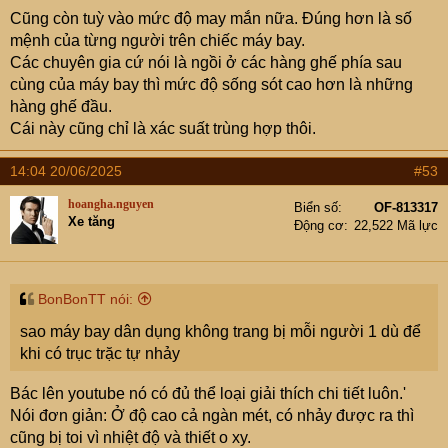
Cũng còn tuỳ vào mức độ may mắn nữa. Đúng hơn là số
mệnh của từng người trên chiếc máy bay.
Các chuyên gia cứ nói là ngồi ở các hàng ghế phía sau
cùng của máy bay thì mức độ sống sót cao hơn là những
hàng ghế đầu.
Cái này cũng chỉ là xác suất trùng hợp thôi.
14:04 20/06/2025
#53
hoangha.nguyen
Biển số
OF-813317
Xe tăng
Động cơ
22,522 Mã lực
BonBonTT nói:
sao máy bay dân dụng không trang bị mỗi người 1 dù để
khi có trục trặc tự nhảy
Bác lên youtube nó có đủ thể loại giải thích chi tiết luôn.'
Nói đơn giản: Ở độ cao cả ngàn mét, có nhảy được ra thì
cũng bị toi vì nhiệt độ và thiết o xy.