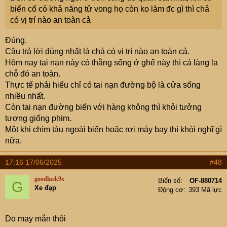
biến cố có khả năng tử vong họ còn ko làm đc gì thì chả
có vị trí nào an toàn cả
Đúng.
Câu trả lời đúng nhất là chả có vị trí nào an toàn cả.
Hôm nay tai nạn này có thằng sống ở ghế này thì cả làng la
chỗ đó an toàn.
Thực tế phải hiểu chỉ có tai nạn đường bộ là cửa sống
nhiều nhất.
Còn tai nạn đường biển với hàng không thì khỏi tưởng
tượng giống phim.
Một khi chìm tàu ngoài biển hoặc rơi máy bay thì khỏi nghĩ gì
nữa.
17:16 17/06/2025
#48
goodluck9x
Biển số
OF-880714
G
Xe đạp
Động cơ
393 Mã lực
Do may mắn thôi