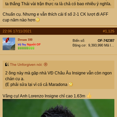
ta thắng Thái vài trận thực ra là chả có bao nhiêu ý nghĩa.
Chuẩn cụ. Nhưng e vẫn thích cái tỉ số 2-1 CK lượt đi AFF
cup năm nào hơn
22:06 17/11/2021
#1,125
Dream 100
Biển số
OF-742387
Người OF
Vũ Trụ
Động cơ
9,393,990 Mã lực
The Unforgiven nói:
2 ông này mà gặp nhà VĐ Châu Âu Insigne vẫn còn ngon
chán cụ ạ.
(E phải sửa lại vì có cả Maradona
Vâng cụ! Anh Lorenzo Insigne chỉ cao 1.63m