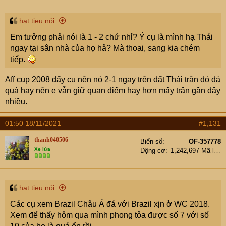
hat.tieu nói:
Em tưởng phải nói là 1 - 2 chứ nhỉ? Ý cụ là mình hạ Thái
ngay tại sân nhà của họ hả? Mà thoai, sang kia chém
tiếp.
Aff cup 2008 đấy cụ nện nó 2-1 ngay trên đất Thái trận đó đá
quá hay nên e vẫn giữ quan điểm hay hơn mấy trận gần đây
nhiều.
01:50 18/11/2021
#1,131
thanh040506
Biển số
OF-357778
Xe lừa
Động cơ
1,242,697 Mã lực
hat.tieu nói:
Các cụ xem Brazil Châu Á đá với Brazil xịn ở WC 2018.
Xem để thấy hôm qua mình phong tỏa được số 7 với số