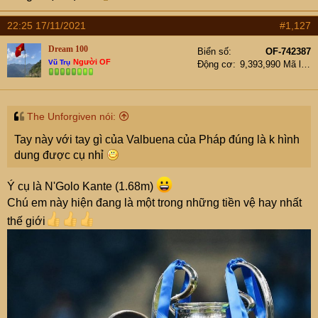
22:25 17/11/2021
#1,127
Dream 100
Biển số
OF-742387
Người OF
Vũ Trụ
Động cơ
9,393,990 Mã lực
The Unforgiven nói:
Tay này với tay gì của Valbuena của Pháp đúng là k hình
dung được cụ nhỉ
Ý cụ là N'Golo Kante (1.68m)
Chú em này hiện đang là một trong những tiền vệ hay nhất
thế giới