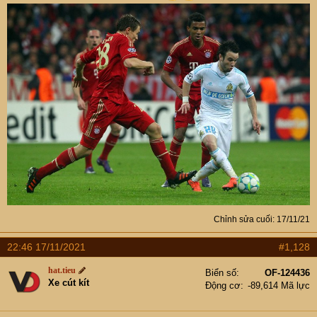
Chỉnh sửa cuối:
17/11/21
22:46 17/11/2021
#1,128
hat.tieu
Biển số
OF-124436
Xe cút kít
Động cơ
-89,614 Mã lực