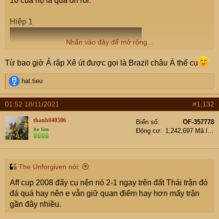
10 của họ là quá ổn rồi.
Hiệp 1
Nhấn vào đây để mở rộng...
Từ bao giờ Ả rập Xê út được gọi là Brazil châu Á thế cụ
R
hat.tieu
e
a
01:52 18/11/2021
#1,132
c
t
Hiệp 2
thanh040506
Biển số
OF-357778
i
Xe lừa
Động cơ
1,242,697 Mã lực
o
n
s
:
The Unforgiven nói:
Aff cup 2008 đấy cụ nện nó 2-1 ngay trên đất Thái trận đó
đá quá hay nên e vẫn giữ quan điểm hay hơn mấy trận
gần đây nhiều.