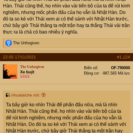
Hàn. Thái cũng thế, họ nhìn vào vài tiến bộ của ta để rút kinh
nghiệm, nhưng mốc phấn đấu của họ vẫn là Nhật Hàn. Do
đó ta so kè với Thái xem ai có thể sánh với Nhật Hàn trước,
chứ bây giờ Thái thắng ta một trận hay ta thắng Thái vài trận
thực ra là chả có bao nhiêu ý nghĩa.
R
The Unforgiven
e
a
22:05 17/11/2021
#1,124
c
t
The Unforgiven
Biển số
OF-790000
i
Xe buýt
Động cơ
-987,565 Mã lực
o
n
s
:
nhuataiche nói:
Ta bây giờ ko nhìn Thái để phấn đấu nữa, mà là nhìn
Nhật Hàn. Thái cũng thế, họ nhìn vào vài tiến bộ của ta
để rút kinh nghiệm, nhưng mốc phấn đấu của họ vẫn là
Nhật Hàn. Do đó ta so kè với Thái xem ai có thể sánh với
Nhật Hàn trước, chứ bây giờ Thái thắng ta một trận hay