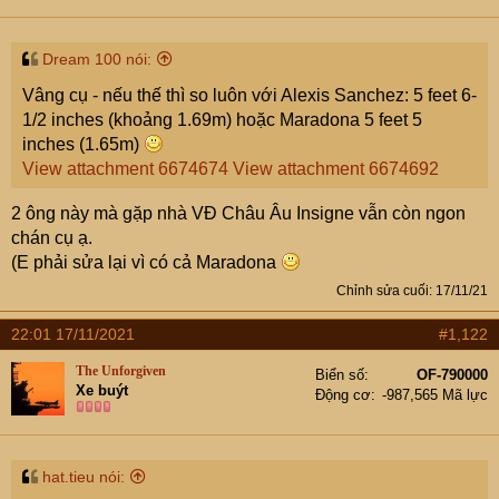
e
r
Dream 100 nói:
Vâng cụ - nếu thế thì so luôn với Alexis Sanchez: 5 feet 6-
1/2 inches (khoảng 1.69m) hoặc Maradona 5 feet 5
inches (1.65m)
View attachment 6674674
View attachment 6674692
2 ông này mà gặp nhà VĐ Châu Âu Insigne vẫn còn ngon
chán cụ ạ.
(E phải sửa lại vì có cả Maradona
Chỉnh sửa cuối:
17/11/21
22:01 17/11/2021
#1,122
The Unforgiven
Biển số
OF-790000
Xe buýt
Động cơ
-987,565 Mã lực
hat.tieu nói: