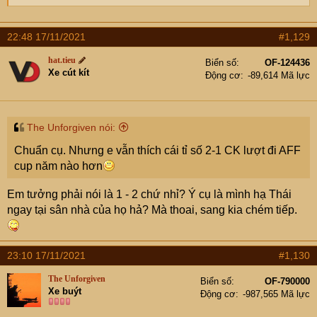
22:48 17/11/2021
#1,129
hat.tieu
Biển số
OF-124436
Xe cút kít
Động cơ
-89,614 Mã lực
The Unforgiven nói:
Chuẩn cụ. Nhưng e vẫn thích cái tỉ số 2-1 CK lượt đi AFF
cup năm nào hơn
Em tưởng phải nói là 1 - 2 chứ nhỉ? Ý cụ là mình hạ Thái
ngay tại sân nhà của họ hả? Mà thoai, sang kia chém tiếp.
23:10 17/11/2021
#1,130
The Unforgiven
Biển số
OF-790000
Xe buýt
Động cơ
-987,565 Mã lực