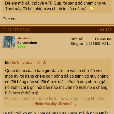
Để em mở cái thớt về AFF Cup rồi sang đó chém cho vui.
Thớt này đã hết nhiệm vụ chính trị của nó roài.
Oke cụ.
22:01 17/11/2021
#1,123
nhuataiche
Biển số
OF-570365
Xe container
Động cơ
1,284,561 Mã lực
The Unforgiven nói:
Quan điểm của e bao giờ đá với nó vặt nó như đá với
Indo ấy rồi hẵng chém còn bóng đá có thịnh có suy chẳng
có đội bóng nào vô đối được mãi, kêu nó ủng nhưng gặp
nó thậm chí k ghi nổi bàn nào mà vẫn hô hơn nó e chẳng
biết hơn ở điểm gì.
Mà e nói thật hơn nó rồi thì lôi nó vào làm cái gì khổ thân
Nhấn vào đây để mở rộng...
nó ra.
Ta bây giờ ko nhìn Thái để phấn đấu nữa, mà là nhìn Nhật