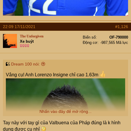
22:09 17/11/2021
#1,126
The Unforgiven
Biển số
OF-790000
Xe buýt
Động cơ
-987,565 Mã lực
Dream 100 nói:
Vâng cụ! Anh Lorenzo Insigne chỉ cao 1.63m
Nhấn vào đây để mở rộng...
Tay này với tay gì của Valbuena của Pháp đúng là k hình
dung được cụ nhỉ