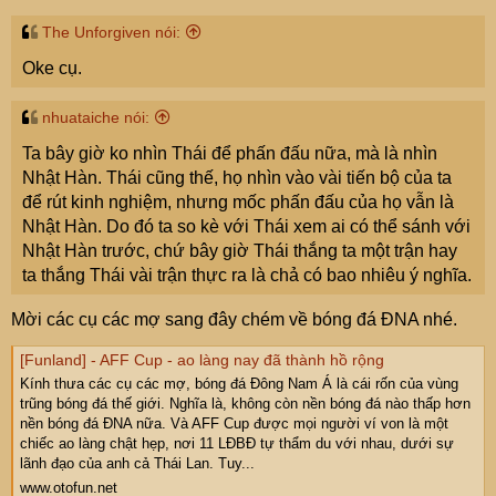
The Unforgiven nói:
Oke cụ.
nhuataiche nói:
Ta bây giờ ko nhìn Thái để phấn đấu nữa, mà là nhìn
Nhật Hàn. Thái cũng thế, họ nhìn vào vài tiến bộ của ta
để rút kinh nghiệm, nhưng mốc phấn đấu của họ vẫn là
Nhật Hàn. Do đó ta so kè với Thái xem ai có thể sánh với
Nhật Hàn trước, chứ bây giờ Thái thắng ta một trận hay
ta thắng Thái vài trận thực ra là chả có bao nhiêu ý nghĩa.
Mời các cụ các mợ sang đây chém về bóng đá ĐNA nhé.
[Funland] - AFF Cup - ao làng nay đã thành hồ rộng
Kính thưa các cụ các mợ, bóng đá Đông Nam Á là cái rốn của vùng
trũng bóng đá thế giới. Nghĩa là, không còn nền bóng đá nào thấp hơn
nền bóng đá ĐNA nữa. Và AFF Cup được mọi người ví von là một
chiếc ao làng chật hẹp, nơi 11 LĐBĐ tự thẩm du với nhau, dưới sự
lãnh đạo của anh cả Thái Lan. Tuy...
www.otofun.net