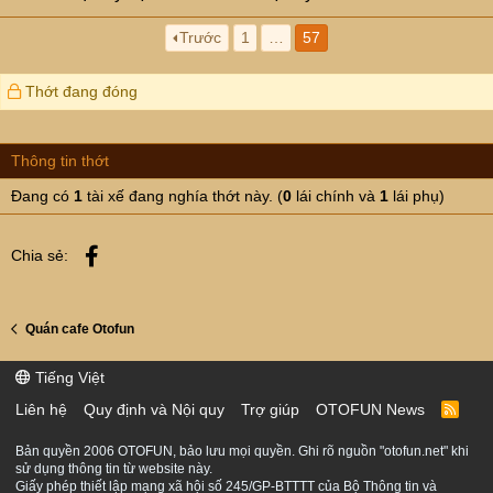
Trước
1
…
57
Thớt đang đóng
Thông tin thớt
Đang có
1
tài xế đang nghía thớt này. (
0
lái chính và
1
lái phụ)
Facebook
Chia sẻ:
Quán cafe Otofun
Tiếng Việt
Liên hệ
Quy định và Nội quy
Trợ giúp
OTOFUN News
R
S
S
Bản quyền 2006 OTOFUN, bảo lưu mọi quyền. Ghi rõ nguồn "otofun.net" khi
sử dụng thông tin từ website này.
Giấy phép thiết lập mạng xã hội số 245/GP-BTTTT của Bộ Thông tin và