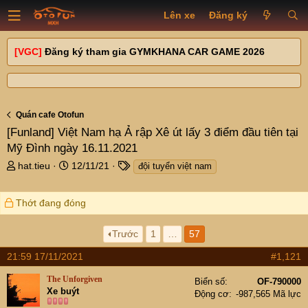
Lên xe
Đăng ký
[VGC]
Đăng ký tham gia GYMKHANA CAR GAME 2026
Quán cafe Otofun
[Funland]
Việt Nam hạ Ả rập Xê út lấy 3 điểm đầu tiên tại
Mỹ Đình ngày 16.11.2021
T
N
T
hat.tieu
12/11/21
đội tuyển việt nam
h
g
a
r
à
g
Thớt đang đóng
e
y
s
a
g
d
ử
Trước
1
…
57
s
i
21:59 17/11/2021
t
#1,121
a
The Unforgiven
Biển số
OF-790000
r
Xe buýt
Động cơ
-987,565 Mã lực
t