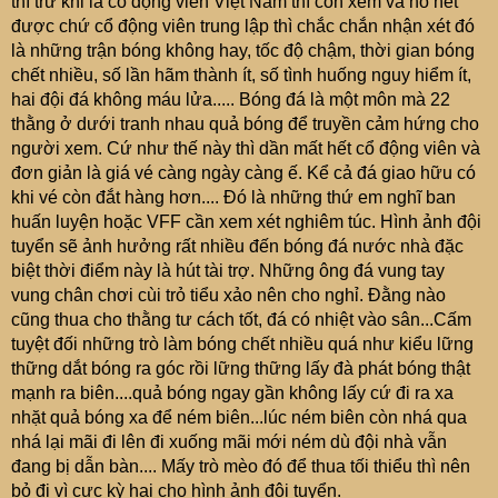
thì trừ khi là cổ động viên Việt Nam thì còn xem và hò hét
được chứ cổ động viên trung lập thì chắc chắn nhận xét đó
là những trận bóng không hay, tốc độ chậm, thời gian bóng
chết nhiều, số lần hãm thành ít, số tình huống nguy hiểm ít,
hai đội đá không máu lửa..... Bóng đá là một môn mà 22
thằng ở dưới tranh nhau quả bóng để truyền cảm hứng cho
người xem. Cứ như thế này thì dần mất hết cổ động viên và
đơn giản là giá vé càng ngày càng ế. Kể cả đá giao hữu có
khi vé còn đắt hàng hơn.... Đó là những thứ em nghĩ ban
huấn luyện hoặc VFF cần xem xét nghiêm túc. Hình ảnh đội
tuyển sẽ ảnh hưởng rất nhiều đến bóng đá nước nhà đặc
biệt thời điểm này là hút tài trợ. Những ông đá vung tay
vung chân chơi cùi trỏ tiểu xảo nên cho nghỉ. Đằng nào
cũng thua cho thằng tư cách tốt, đá có nhiệt vào sân...Cấm
tuyệt đối những trò làm bóng chết nhiều quá như kiểu lững
thững dắt bóng ra góc rồi lững thững lấy đà phát bóng thật
mạnh ra biên....quả bóng ngay gần không lấy cứ đi ra xa
nhặt quả bóng xa để ném biên...lúc ném biên còn nhá qua
nhá lại mãi đi lên đi xuống mãi mới ném dù đội nhà vẫn
đang bị dẫn bàn.... Mấy trò mèo đó để thua tối thiểu thì nên
bỏ đi vì cực kỳ hại cho hình ảnh đội tuyển.