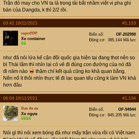
Trận đó may cho VN ta là trọng tài bắt nhầm việt vị pha ghi
bàn của Dangda, k thì 2/2 rồi.
03:41 18/11/2021
#1,133
superPDP
Biển số
OF-202990
Xe container
Động cơ
385,144 Mã lực
như đã nói lứa kế cận đội quốc gia hiện tại đang thọt nên so
bì Thái lắm thì nhìn lại có vẻ đi đúng con đường của nó đã
đi năm nào
thậm chí kết quả cũng ko khả quan bằng.
Nên nổ ít thôi nhìn thực tế đi lạc quan tếu cũng k làm VN khá
hơn đâu
06:04 18/11/2021
#1,134
Dan du an
Biển số
OF-94944
Xe ngựa
Động cơ
845,205 Mã lực
Nói gì thì nói xem bóng đá như mấy trận vừa rồi có Việt nam