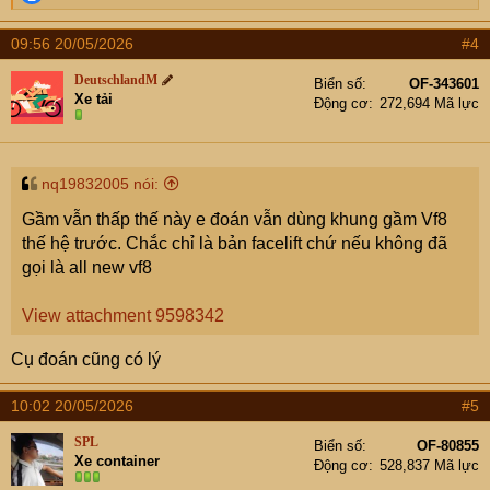
e
a
09:56 20/05/2026
#4
c
t
DeutschlandM
Biển số
OF-343601
i
Xe tải
Động cơ
272,694 Mã lực
o
n
s
:
nq19832005 nói:
Gầm vẫn thấp thế này e đoán vẫn dùng khung gầm Vf8
thế hệ trước. Chắc chỉ là bản facelift chứ nếu không đã
gọi là all new vf8
View attachment 9598342
Cụ đoán cũng có lý
10:02 20/05/2026
#5
SPL
Biển số
OF-80855
Xe container
Động cơ
528,837 Mã lực