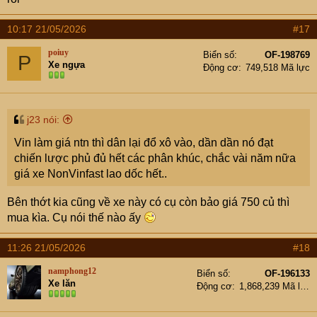
10:17 21/05/2026
#17
poiuy
Biển số
OF-198769
P
Xe ngựa
Động cơ
749,518 Mã lực
j23 nói:
Vin làm giá ntn thì dân lại đổ xô vào, dần dần nó đạt
chiến lược phủ đủ hết các phân khúc, chắc vài năm nữa
giá xe NonVinfast lao dốc hết..
Bên thớt kia cũng về xe này có cụ còn bảo giá 750 củ thì
mua kìa. Cụ nói thế nào ấy
11:26 21/05/2026
#18
namphong12
Biển số
OF-196133
Xe lăn
Động cơ
1,868,239 Mã lực