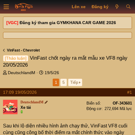
Lên xe
Đăng ký
[VGC]
Đăng ký tham gia GYMKHANA CAR GAME 2026
VinFast - Chevrolet
VinFast chốt ngày ra mắt mẫu xe VF8 ngày
[Thảo luận]
20/05/2026
T
N
DeutschlandM
19/5/26
h
g
1
5
Tiếp
r
à
e
y
17:09 19/05/2026
#1
a
g
d
ử
DeutschlandM
Biển số
OF-343601
s
i
Xe tải
Động cơ
272,694 Mã lực
t
a
r
Sau khi lộ diện nhiều hình ảnh chạy thử, VinFast VF8 cuối
t
cùng cũng công bố thời điểm ra mắt chính thức vào ngày