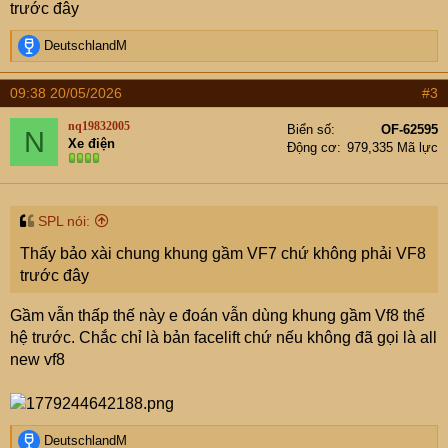
trước đây
R
DeutschlandM
e
a
09:38 20/05/2026
#3
c
t
nq19832005
Biển số
OF-62595
N
i
Xe điện
Động cơ
979,335 Mã lực
o
n
s
:
SPL nói:
Thấy bảo xài chung khung gầm VF7 chứ không phải VF8
trước đây
Gầm vẫn thấp thế này e đoán vẫn dùng khung gầm Vf8 thế
hệ trước. Chắc chỉ là bản facelift chứ nếu không đã gọi là all
new vf8
R
DeutschlandM