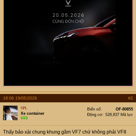
18:06 19/05/2026
#2
SPL
Biển số
OF-80855
Xe container
Động cơ
528,837 Mã lực
Thấy bảo xài chung khung gầm VF7 chứ không phải VF8