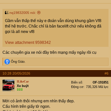
nq19832005 nói:
Gầm vẫn thấp thế này e đoán vẫn dùng khung gầm Vf8
thế hệ trước. Chắc chỉ là bản facelift chứ nếu không đã
gọi là all new vf8
View attachment 9598342
Các chuyên gia xe nói đầy trên mạng mấy ngày rồi cụ
R
Ông Giáo.
e
a
10:28 20/05/2026
#6
c
t
ILikeCar
Biển số
OF-191851
i
Xe buýt
Động cơ
735,326 Mã lực
o
n
s
Mới có ảnh thôi nhưng em nhìn thấy đẹp.
:
Cấu hình trên giấy tờ ngon.