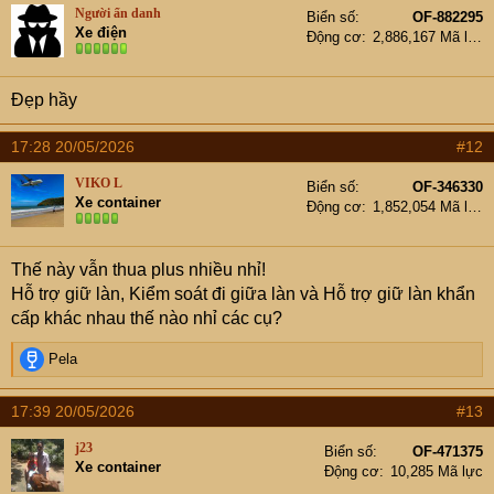
Người ẩn danh
Biển số
OF-882295
Xe điện
Động cơ
2,886,167 Mã lực
Đẹp hầy
17:28 20/05/2026
#12
VIKO L
Biển số
OF-346330
Xe container
Động cơ
1,852,054 Mã lực
Thế này vẫn thua plus nhiều nhỉ!
Hỗ trợ giữ làn, Kiểm soát đi giữa làn và Hỗ trợ giữ làn khẩn
cấp khác nhau thế nào nhỉ các cụ?
R
Pela
e
a
17:39 20/05/2026
#13
c
t
j23
Biển số
OF-471375
i
Xe container
Động cơ
10,285 Mã lực
o