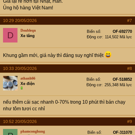
Giá lại rẻ hơn tụi Nhật, Hàn.
Ủng hộ hàng Việt Nam!
10:29 20/05/2026
#7
Doubleqn
Biển số
OF-692770
D
Xe tăng
Động cơ
114,502 Mã lực
Khung gầm mới, giá này thì đáng suy nghĩ thiệt
10:33 20/05/2026
#8
athanh66
Biển số
OF-518852
Xe điện
Động cơ
255,348 Mã lực
nếu thêm cái sạc nhanh 0-70% trong 10 phút thì bán chạy
như tôm tươi cc nhỉ
10:52 20/05/2026
#9
phamconghung
Biển số
OF-311070