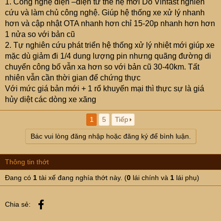
1. Công nghệ điện –điện tử thế hệ mới Do Vinfast nghiên
cứu và làm chủ công nghệ. Giúp hệ thống xe xử lý nhanh
hơn và cập nhật OTA nhanh hơn chỉ 15-20p nhanh hơn hơn
1 nửa so với bản cũ
2. Tự nghiên cứu phát triển hệ thống xử lý nhiệt mới giúp xe
mặc dù giảm đi 1/4 dung lượng pin nhưng quãng đường di
chuyển công bố vẫn xa hơn so với bản cũ 30-40km. Tất
nhiên vẫn cần thời gian để chứng thực
Với mức giá bản mới + 1 rổ khuyến mại thì thực sự là giá
hủy diệt các dòng xe xăng
1
5
Tiếp
Bác vui lòng đăng nhập hoặc đăng ký để bình luận.
Thông tin thớt
Đang có
1
tài xế đang nghía thớt này. (
0
lái chính và
1
lái phụ)
Facebook
Chia sẻ: