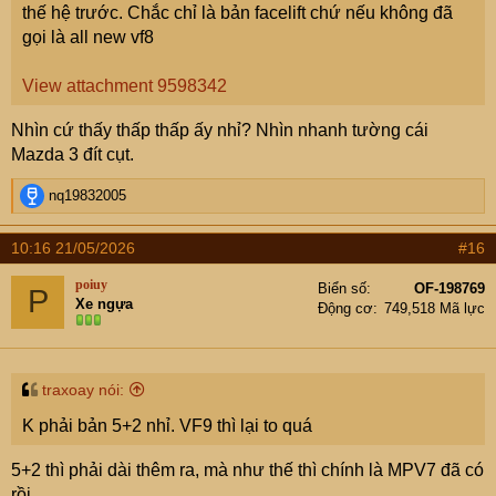
thế hệ trước. Chắc chỉ là bản facelift chứ nếu không đã
gọi là all new vf8
View attachment 9598342
Nhìn cứ thấy thấp thấp ấy nhỉ? Nhìn nhanh tường cái
Mazda 3 đít cụt.
R
nq19832005
e
a
10:16 21/05/2026
#16
c
t
poiuy
Biển số
OF-198769
P
i
Xe ngựa
Động cơ
749,518 Mã lực
o
n
s
:
traxoay nói:
K phải bản 5+2 nhỉ. VF9 thì lại to quá
5+2 thì phải dài thêm ra, mà như thế thì chính là MPV7 đã có
rồi