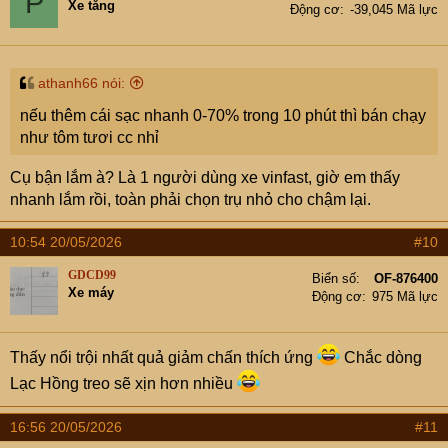
P
Xe tăng
Động cơ
-39,045 Mã lực
athanh66 nói:
nếu thêm cái sạc nhanh 0-70% trong 10 phút thì bán chạy
như tôm tươi cc nhỉ
Cụ bận lắm à? Là 1 người dùng xe vinfast, giờ em thấy
nhanh lắm rồi, toàn phải chọn trụ nhỏ cho chậm lại.
10:54 20/05/2026
#10
GDCD99
Biển số
OF-876400
Xe máy
Động cơ
975 Mã lực
Thấy nổi trội nhất quả giảm chấn thích ứng
Chắc dòng
Lạc Hồng treo sẽ xịn hơn nhiều
16:56 20/05/2026
#11