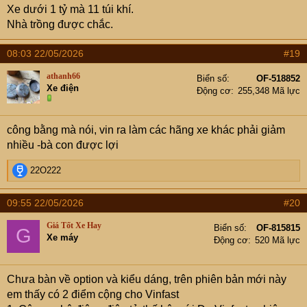
Xe dưới 1 tỷ mà 11 túi khí.
Nhà trồng được chắc.
08:03 22/05/2026
#19
athanh66
Biển số
OF-518852
Xe điện
Động cơ
255,348 Mã lực
công bằng mà nói, vin ra làm các hãng xe khác phải giảm
nhiều -bà con được lợi
R
22O222
e
a
09:55 22/05/2026
#20
c
t
Giá Tốt Xe Hay
Biển số
OF-815815
G
i
Xe máy
Động cơ
520 Mã lực
o
n
s
Chưa bàn về option và kiểu dáng, trên phiên bản mới này
:
em thấy có 2 điểm cộng cho Vinfast