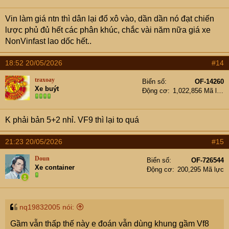
n
s
Vin làm giá ntn thì dân lại đổ xô vào, dần dần nó đạt chiến
:
lược phủ đủ hết các phân khúc, chắc vài năm nữa giá xe
NonVinfast lao dốc hết..
18:52 20/05/2026
#14
traxoay
Biển số
OF-14260
Xe buýt
Động cơ
1,022,856 Mã lực
K phải bản 5+2 nhỉ. VF9 thì lại to quá
21:23 20/05/2026
#15
Doun
Biển số
OF-726544
Xe container
Động cơ
200,295 Mã lực
nq19832005 nói:
Gầm vẫn thấp thế này e đoán vẫn dùng khung gầm Vf8