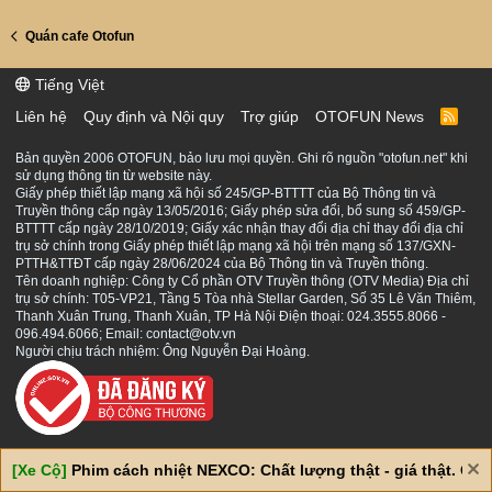
Quán cafe Otofun
Tiếng Việt
Liên hệ
Quy định và Nội quy
Trợ giúp
OTOFUN News
R
S
S
Bản quyền 2006 OTOFUN, bảo lưu mọi quyền. Ghi rõ nguồn "otofun.net" khi
sử dụng thông tin từ website này.
Giấy phép thiết lập mạng xã hội số 245/GP-BTTTT của Bộ Thông tin và
Truyền thông cấp ngày 13/05/2016; Giấy phép sửa đổi, bổ sung số 459/GP-
BTTTT cấp ngày 28/10/2019; Giấy xác nhận thay đổi địa chỉ thay đổi địa chỉ
trụ sở chính trong Giấy phép thiết lập mạng xã hội trên mạng số 137/GXN-
PTTH&TTĐT cấp ngày 28/06/2024 của Bộ Thông tin và Truyền thông.
Tên doanh nghiệp: Công ty Cổ phần OTV Truyền thông (OTV Media) Địa chỉ
trụ sở chính: T05-VP21, Tầng 5 Tòa nhà Stellar Garden, Số 35 Lê Văn Thiêm,
Thanh Xuân Trung, Thanh Xuân, TP Hà Nội Điện thoại: 024.3555.8066 -
096.494.6066; Email: contact@otv.vn
Người chịu trách nhiệm: Ông Nguyễn Đại Hoàng.
[Xe Cộ]
Phim cách nhiệt NEXCO: Chất lượng thật - giá thật. Giá 