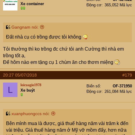
Xe container
Động cơ
365,052 Mã lực
Gangnam nói:
Đất nhà cụ có trồng được tỏi không
Tỏi thường thì ko trồng đc chứ tỏi anh Cường thì nhà em
trồng tốt ạ,
Để hôm nào em tặng cụ 1 chùm ăn cho thơm miệng
20:27 05/07/2018
#179
loicuagio1978
Biển số
OF-371950
L
Xe buýt
Động cơ
261,084 Mã lực
xuanphuongccs nói:
Bên mình mua là được, giá thuế hàng năm vài trăm k đến
vài triệu. Giá thuế hàng năm ở Mỹ vỡ mồm đấy, hơn nữa