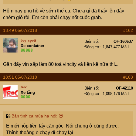
Hôm nay phụ hồ về sớm thế cụ. Chưa gì đã thấy lên đây
chém gió rồi. Em còn phải chạy nốt cuốc grab.
18:49 05/07/2018
#162
boy_spott
Biển số
OF-160637
Xe container
Động cơ
1,847,477 Mã lực
Gần đấy vin sắp làm 80 toà vincity và liền kề nữa thì...
18:51 05/07/2018
#163
troc
Biển số
OF-42110
Xe tăng
Động cơ
1,098,176 Mã lực
Bản tình ca mùa hạ nói:
E mới nộp tiền lấy căn góc. Nói chung ở cũng được.
Thỉnh thoảng e chạy đi chạy lại