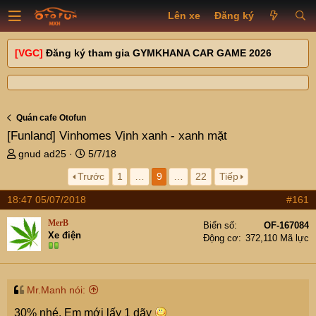
Lên xe
Đăng ký
[VGC]
Đăng ký tham gia GYMKHANA CAR GAME 2026
Quán cafe Otofun
[Funland]
Vinhomes Vịnh xanh - xanh mặt
T
N
gnud ad25
5/7/18
h
g
Trước
1
…
9
…
22
Tiếp
r
à
e
y
18:47 05/07/2018
#161
a
g
d
ử
MerB
Biển số
OF-167084
s
i
Xe điện
Động cơ
372,110 Mã lực
t
a
r
t
Mr.Manh nói:
e
30% nhé. Em mới lấy 1 dãy
r