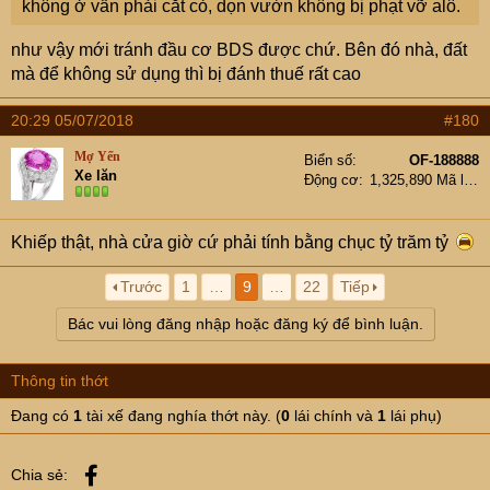
không ở vẫn phải cắt cỏ, dọn vườn không bị phạt vỡ alô.
như vậy mới tránh đầu cơ BDS được chứ. Bên đó nhà, đất
mà để không sử dụng thì bị đánh thuế rất cao
20:29 05/07/2018
#180
Mợ Yến
Biển số
OF-188888
Xe lăn
Động cơ
1,325,890 Mã lực
Khiếp thật, nhà cửa giờ cứ phải tính bằng chục tỷ trăm tỷ
Trước
1
…
9
…
22
Tiếp
Bác vui lòng đăng nhập hoặc đăng ký để bình luận.
Thông tin thớt
Đang có
1
tài xế đang nghía thớt này. (
0
lái chính và
1
lái phụ)
Facebook
Chia sẻ: