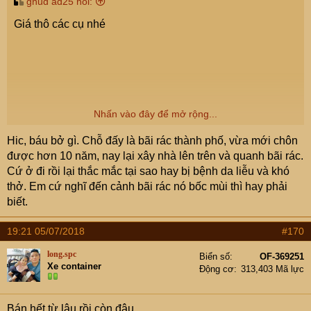
gnud ad25 nói:
Giá thô các cụ nhé
Nhấn vào đây để mở rộng...
Cre: Nguyễn Tuấn
Hic, báu bở gì. Chỗ đấy là bãi rác thành phố, vừa mới chôn
được hơn 10 năm, nay lại xây nhà lên trên và quanh bãi rác.
Cứ ở đi rồi lại thắc mắc tại sao hay bị bệnh da liễu và khó
thở. Em cứ nghĩ đến cảnh bãi rác nó bốc mùi thì hay phải
biết.
19:21 05/07/2018
#170
long.spc
Biển số
OF-369251
Xe container
Động cơ
313,403 Mã lực
Bán hết từ lâu rồi còn đâu