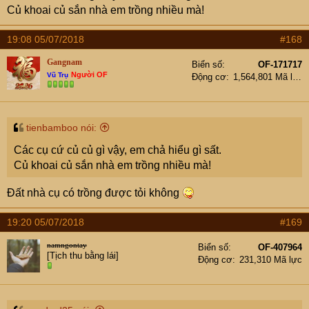
Củ khoai củ sắn nhà em trồng nhiều mà!
19:08 05/07/2018
#168
Gangnam
Biển số
OF-171717
Người OF
Vũ Trụ
Động cơ
1,564,801 Mã lực
tienbamboo nói:
Các cụ cứ củ củ gì vậy, em chả hiểu gì sất.
Củ khoai củ sắn nhà em trồng nhiều mà!
Đất nhà cụ có trồng được tỏi không
19:20 05/07/2018
#169
namngontay
Biển số
OF-407964
[Tịch thu bằng lái]
Động cơ
231,310 Mã lực