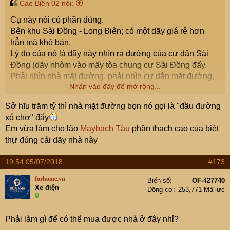
Cao Biền 02 nói:
Cụ này nói có phần đúng.
Bên khu Sài Đồng - Long Biên; có một dãy giá rẻ hơn
hẳn mà khó bán.
Lý do của nó là dãy này nhìn ra đường của cư dân Sài
Đồng (dãy nhòm vào mấy tòa chung cư Sài Đồng đấy.
Phải nhìn nhà mặt đường, phải nhìn cư dân mặt đường,
Nhấn vào đây để mở rộng...
chung cư, biệt thự của dân Sài Đồng cũng làm cư dân
Vin ngứa mắt không muốn ở, rẻ cũng không thèm mua.
Sở hĩu trăm tỷ thì nhà mặt đường bọn nó gọi là "đầu đường
xó chợ" đấy
Em vừa làm cho lão
Maybach Tàu
phần thạch cao của biệt
thự đúng cái dãy nhà này
19:54 05/07/2018
#173
forhome.vn
Biển số
OF-427740
Xe điện
Động cơ
253,771 Mã lực
Phải làm gì để có thể mua được nhà ở đây nhỉ?