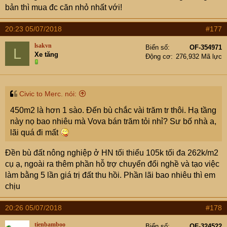
bản thì mua đc căn nhỏ nhất với!
20:23 05/07/2018
#177
lsakvn
Biển số
OF-354971
L
Xe tăng
Động cơ
276,932 Mã lực
Civic to Merc. nói:
450m2 là hơn 1 sào. Đến bù chắc vài trăm tr thôi. Hạ tầng
này nọ bao nhiêu mà Vova bán trăm tỏi nhỉ? Sư bố nhà a,
lãi quá đi mất
Đền bù đất nông nghiệp ở HN tối thiểu 105k tối đa 262k/m2
cụ ạ, ngoài ra thêm phần hỗ trợ chuyển đổi nghề và tạo việc
làm bằng 5 lần giá trị đất thu hồi. Phần lãi bao nhiêu thì em
chịu
20:26 05/07/2018
#178
tienbamboo
Biển số
OF-324522