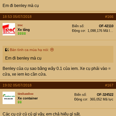
Em đi benley mà cụ
18:53 05/07/2018
#166
troc
Biển số
OF-42110
Xe tăng
Động cơ
1,098,176 Mã lực
Bản tình ca mùa hạ nói:
Em đi benley mà cụ
Benley của cụ sao bằng wây 0.1 của iem. Xe cụ phải vào =
cửa, xe iem ko cần cửa.
19:02 05/07/2018
#167
tienbamboo
Biển số
OF-324522
Xe container
Động cơ
365,052 Mã lực
Các cụ cứ củ củ gì vậy, em chả hiểu gì sất.