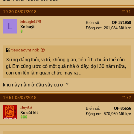
19:30 05/07/2018
#171
loicuagio1978
Biển số
OF-371950
L
Xe buýt
Động cơ
261,084 Mã lực
tieudaovnt nói:
Xứng đáng thôi, vị trí, không gian, tiện ích chuẩn thế còn
gì. Em cũng ước có một quả nhà ở đây, đợi 30 năm nữa,
con em lên làm quan chức may ra ...
khu này nằm ở đâu vậy cụ ơi ?
19:51 05/07/2018
#172
HuyArt
Biển số
OF-85656
Xe cút kít
Động cơ
570,960 Mã lực