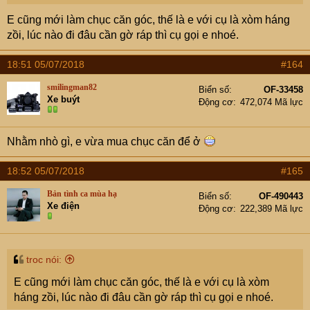
E cũng mới làm chục căn góc, thế là e với cụ là xòm háng
zồi, lúc nào đi đâu cần gờ ráp thì cụ gọi e nhoé.
18:51 05/07/2018
#164
smilingman82
Biển số
OF-33458
Xe buýt
Động cơ
472,074 Mã lực
Nhằm nhò gì, e vừa mua chục căn để ở
18:52 05/07/2018
#165
Bản tình ca mùa hạ
Biển số
OF-490443
Xe điện
Động cơ
222,389 Mã lực
troc nói:
E cũng mới làm chục căn góc, thế là e với cụ là xòm
háng zồi, lúc nào đi đâu cần gờ ráp thì cụ gọi e nhoé.