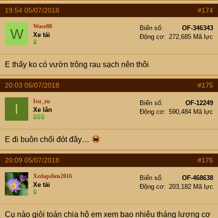
19:54 05/07/2018
#174
Wase80
Biển số
OF-346343
W
Xe tải
Động cơ
272,685 Mã lực
E thấy ko có vườn trông rau sạch nên thôi
20:03 05/07/2018
#175
Isu_zu
Biển số
OF-12249
I
Xe lăn
Động cơ
590,484 Mã lực
E đi buôn chổi đót đây…
20:09 05/07/2018
#176
Xedapdien2016
Biển số
OF-468638
Xe tải
Động cơ
203,182 Mã lực
Cụ nào giỏi toán chia hộ em xem bao nhiêu tháng lương cơ