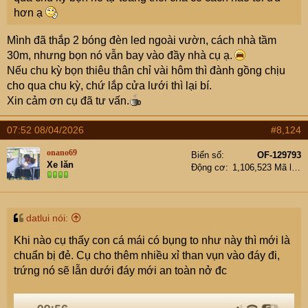
phải bỏđi. Ngoài ra, giường chiếu cũng đầy xác thiêu
hơn ạ
thân.
Mình đã thắp 2 bóng đèn led ngoài vườn, cách nhà tầm
Tắt đèn thì đỡ, nhưng chẳng lẽ cứ phải sống thầm?
30m, nhưng bọn nó vẫn bay vào đầy nhà cụ ạ.
Mông được các cụ mợ chỉ bảo giúp. Xin đa tạ
Nếu chu kỳ bọn thiêu thân chỉ vài hôm thì đành gồng chịu
cho qua chu kỳ, chứ lắp cửa lưới thì lại bí.
Xin cảm ơn cụ đã tư vấn.
07:52 08/04/2026
#8,124
onano69
Biển số
OF-129793
Xe lăn
Động cơ
1,106,523 Mã lực
datlui nói:
Khi nào cụ thấy con cá mái có bụng to như này thì mới là
chuẩn bị đẻ. Cụ cho thêm nhiều xỉ than vụn vào đáy đi,
trứng nó sẽ lẫn dưới đáy mới an toàn nở đc