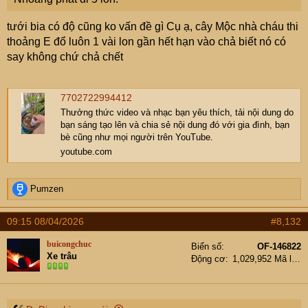
tưới bia có độ cũng ko vấn đề gì Cụ ạ, cây Mộc nhà cháu thi
thoảng E đổ luôn 1 vài lon gần hết hạn vào chả biết nó có
say không chứ chả chết
7702722994412
Thưởng thức video và nhạc bạn yêu thích, tải nội dung do
bạn sáng tạo lên và chia sẻ nội dung đó với gia đình, bạn
bè cũng như mọi người trên YouTube.
youtube.com
R
Pumzen
e
a
09:15 08/04/2026
#8,132
c
t
buicongchuc
Biển số
OF-146822
i
Xe trâu
Động cơ
1,029,952 Mã lực
o
n
s
: