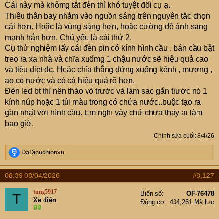
Cái này mà khômg tắt đèn thì khó tuyệt đối cụ ạ.
Thiêu thân bay nhằm vào nguồn sáng trên nguyên tắc chọn
cái hơn. Hoặc là vùng sáng hơn, hoặc cường độ ánh sáng
mạnh hẳn hơn. Chủ yểu là cái thứ 2.
Cụ thử nghiệm lấy cái đèn pin có kính hình cầu , bán cầu bật
treo ra xa nhà và chĩa xuốmg 1 chậu nước sẽ hiệu quả cao
và tiêu diẹt đc. Hoặc chĩa thẳng đứng xuống kênh , mương ,
ao có nước và có cá hiệu quả rõ hơn.
Đèn led bt thì nên tháo vỏ trước và làm sao gắn trước nó 1
kính núp hoặc 1 túi màu trong có chứa nước..buộc tạo ra
gần nhất với hình cầu. Em nghĩ vậy chứ chưa thấy ai làm
bao giờ.
Tình hình mấy hôm nay căng quá, nhờ các cụ mợ có kinh
nghiệm mách nước giùm.
Chỉnh sửa cuối:
8/4/26
Chẳng là cả tuần nay, tối nào cũng có hàng dàn thiêu
R
DaDieuchienxu
thân bay vào nhà, cứ tầm 1h quét ra từng đống to đùng.
e
Chúng rớt vào khắp mọi nơi, ly nước đang uống cũng
a
08:39 08/04/2026
#8,127
phải bỏđi. Ngoài ra, giường chiếu cũng đầy xác thiêu
c
t
thân.
tung5917
Biển số
OF-76478
T
i
Tắt đèn thì đỡ, nhưng chẳng lẽ cứ phải sống thầm?
Xe điện
Động cơ
434,261 Mã lực
o
Mông được các cụ mợ chỉ bảo giúp. Xin đa tạ
n