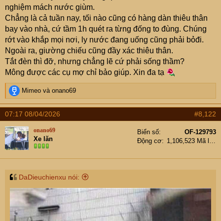
nghiệm mách nước giùm.
Chẳng là cả tuần nay, tối nào cũng có hàng dàn thiêu thân
bay vào nhà, cứ tầm 1h quét ra từng đống to đùng. Chúng
rớt vào khắp mọi nơi, ly nước đang uống cũng phải bỏđi.
Ngoài ra, giường chiếu cũng đầy xác thiêu thân.
Tắt đèn thì đỡ, nhưng chẳng lẽ cứ phải sống thầm?
Mông được các cụ mợ chỉ bảo giúp. Xin đa tạ
R
Mimeo
và
onano69
e
a
07:17 08/04/2026
#8,122
c
t
onano69
Biển số
OF-129793
i
Xe lăn
Động cơ
1,106,523 Mã lực
o
n
s
:
DaDieuchienxu nói: