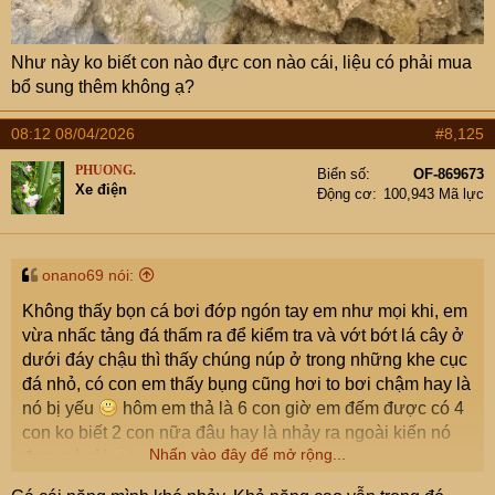
Như này ko biết con nào đực con nào cái, liệu có phải mua
bổ sung thêm không ạ?
08:12 08/04/2026
#8,125
PHUONG.
Biển số
OF-869673
Xe điện
Động cơ
100,943 Mã lực
onano69 nói:
Không thấy bọn cá bơi đớp ngón tay em như mọi khi, em
vừa nhấc tảng đá thấm ra để kiểm tra và vớt bớt lá cây ở
dưới đáy chậu thì thấy chúng núp ở trong những khe cục
đá nhỏ, có con em thấy bụng cũng hơi to bơi chậm hay là
nó bị yếu
hôm em thả là 6 con giờ em đếm được có 4
con ko biết 2 con nữa đâu hay là nhảy ra ngoài kiến nó
Nhấn vào đây để mở rộng...
đưa mà ròi