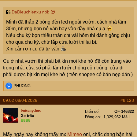
s
:
DaDieuchienxu nói:
Mình đã thắp 2 bóng đèn led ngoài vườn, cách nhà tầm
30m, nhưng bọn nó vẫn bay vào đầy nhà cụ ạ.
Nếu chu kỳ bọn thiêu thân chỉ vài hôm thì đành gồng chịu
cho qua chu kỳ, chứ lắp cửa lưới thì lại bí.
Xin cảm ơn cụ đã tư vấn.
Cụ ở nhà vườn thì phải bịt kín mọi khe hở để côn trùng vào
trong nhà: cửa sổ phải làm lưới chống côn trùng, cửa đi
phải được bịt kín mọi khe hở ( trên shopee có bán nẹp dán )
R
PHUONG.
e
a
09:02 08/04/2026
#8,128
c
t
buicongchuc
Biển số
OF-146822
i
Xe trâu
Động cơ
1,029,952 Mã lực
o
n
s
Mấy ngày nay không thấy mx
Mimeo
onl, chắc đang bận hái
: