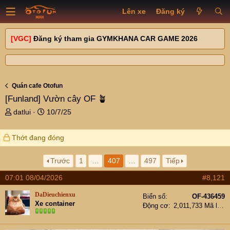
Lên xe
Đăng ký
[VGC]
Đăng ký tham gia GYMKHANA CAR GAME 2026
Quán cafe Otofun
[Funland]
Vườn cây OF 🪴
T
N
datlui
10/7/25
h
g
r
à
Thớt đang đóng
e
y
a
g
d
ử
Trước
1
…
407
…
497
Tiếp
s
i
07:01 08/04/2026
#8,121
t
a
DaDieuchienxu
Biển số
OF-436459
r
Xe container
Động cơ
2,011,733 Mã lực
t
e
r