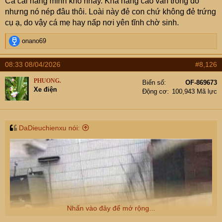
Cá cái năng mình khó nhảy. Khả năng cao vẫn trong đó
nhưng nó nép đâu thôi. Loài này đẻ con chứ không đẻ trứng
cụ ạ, do vậy cá mẹ hay nấp nơi yên tĩnh chờ sinh.
R
onano69
e
a
08:33 08/04/2026
#8,126
c
t
PHUONG.
Biển số
OF-869673
i
Xe điện
Động cơ
100,943 Mã lực
o
n
s
:
DaDieuchienxu nói:
Nhấn vào đây để mở rộng...