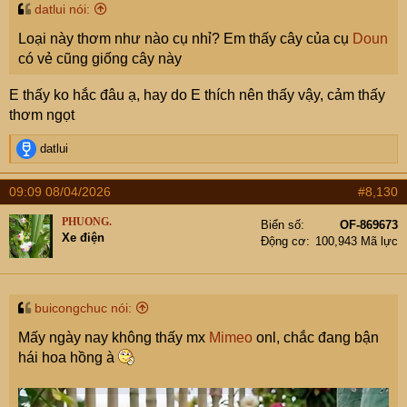
datlui nói:
Loại này thơm như nào cụ nhỉ? Em thấy cây của cụ
Doun
có vẻ cũng giống cây này
E thấy ko hắc đâu ạ, hay do E thích nên thấy vậy, cảm thấy
thơm ngọt
R
datlui
e
a
09:09 08/04/2026
#8,130
c
t
PHUONG.
Biển số
OF-869673
i
Xe điện
Động cơ
100,943 Mã lực
o
n
s
:
buicongchuc nói:
Mấy ngày nay không thấy mx
Mimeo
onl, chắc đang bận
hái hoa hồng à