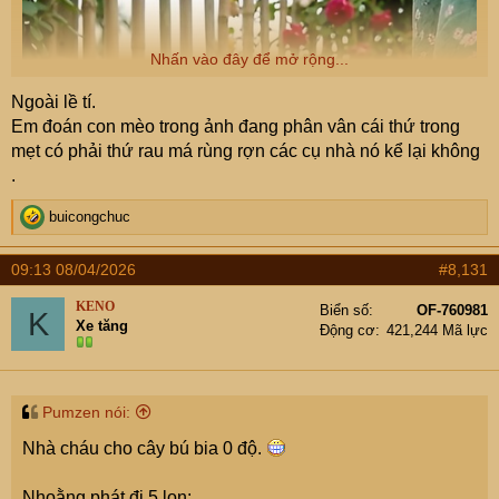
Nhấn vào đây để mở rộng...
Ngoài lề tí.
Em đoán con mèo trong ảnh đang phân vân cái thứ trong
mẹt có phải thứ rau má rùng rợn các cụ nhà nó kể lại không
.
R
buicongchuc
e
a
09:13 08/04/2026
#8,131
c
t
KENO
Biển số
OF-760981
K
i
Xe tăng
Động cơ
421,244 Mã lực
o
n
s
:
Pumzen nói:
Nhà cháu cho cây bú bia 0 độ.
Nhoằng phát đi 5 lon: