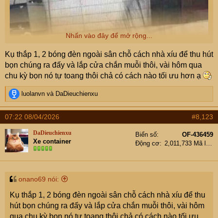
Nhấn vào đây để mở rộng...
Kụ thắp 1, 2 bóng đèn ngoài sân chỗ cách nhà xíu để thu hút
bọn chúng ra đấy và lắp cửa chắn muỗi thôi, vài hôm qua
chu kỳ bọn nó tự toang thôi chả có cách nào tối ưu hơn ạ
R
luolanvn
và
DaDieuchienxu
e
a
07:22 08/04/2026
#8,123
c
t
DaDieuchienxu
Biển số
OF-436459
i
Xe container
Động cơ
2,011,733 Mã lực
o
n
s
Tình hình mấy hôm nay căng quá, nhờ các cụ mợ có kinh
:
onano69 nói:
nghiệm mách nước giùm.
Chẳng là cả tuần nay, tối nào cũng có hàng dàn thiêu
Kụ thắp 1, 2 bóng đèn ngoài sân chỗ cách nhà xíu để thu
thân bay vào nhà, cứ tầm 1h quét ra từng đống to đùng.
hút bọn chúng ra đấy và lắp cửa chắn muỗi thôi, vài hôm
Chúng rớt vào khắp mọi nơi, ly nước đang uống cũng
qua chu kỳ bọn nó tự toang thôi chả có cách nào tối ưu