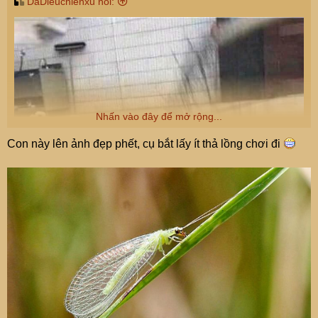
DaDieuchienxu nói:
Nhấn vào đây để mở rộng...
Con này lên ảnh đẹp phết, cụ bắt lấy ít thả lồng chơi đi
Tình hình mấy hôm nay căng quá, nhờ các cụ mợ có kinh