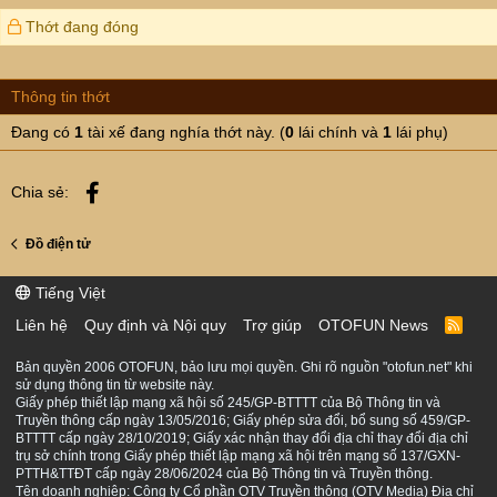
Thớt đang đóng
Thông tin thớt
Đang có
1
tài xế đang nghía thớt này. (
0
lái chính và
1
lái phụ)
Facebook
Chia sẻ:
Đồ điện tử
Tiếng Việt
Liên hệ
Quy định và Nội quy
Trợ giúp
OTOFUN News
R
S
S
Bản quyền 2006 OTOFUN, bảo lưu mọi quyền. Ghi rõ nguồn "otofun.net" khi
sử dụng thông tin từ website này.
Giấy phép thiết lập mạng xã hội số 245/GP-BTTTT của Bộ Thông tin và
Truyền thông cấp ngày 13/05/2016; Giấy phép sửa đổi, bổ sung số 459/GP-
BTTTT cấp ngày 28/10/2019; Giấy xác nhận thay đổi địa chỉ thay đổi địa chỉ
trụ sở chính trong Giấy phép thiết lập mạng xã hội trên mạng số 137/GXN-
PTTH&TTĐT cấp ngày 28/06/2024 của Bộ Thông tin và Truyền thông.
Tên doanh nghiệp: Công ty Cổ phần OTV Truyền thông (OTV Media) Địa chỉ