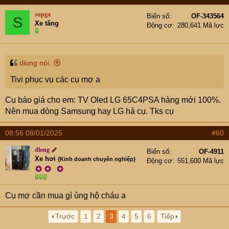
supga
Biển số
OF-343564
S
Xe tăng
Động cơ
280,641 Mã lực
dlong nói:
Tivi phục vụ các cụ mợ a
Cụ báo giá cho em: TV Oled LG 65C4PSA hàng mới 100%.
Nên mua dòng Samsung hay LG hả cụ. Tks cụ
08:56 08/01/2025
#60
dlong
Biển số
OF-4911
Xe hơi
{Kinh doanh chuyên nghiệp}
Động cơ
551,600 Mã lực
✪
✪
✪
Cụ mợ cần mua gì ủng hộ cháu a
Trước
1
2
3
4
5
6
Tiếp