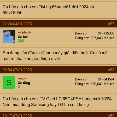
Cụ báo giá cho em Tivi Lg 65nano81 đời 2024 và
65UT8050
22:24 04/01/2025
#57
xe0phanh
Biển số
OF-735330
Xe hơi
Động cơ
567,043 Mã lực
Em đang cần đầu tư tủ lạnh máy giặt điều hoà. Cụ có mã
nào rẻ nhất kho giới thiệu e với
09:54 07/01/2025
#58
supga
Biển số
OF-343564
S
Xe tăng
Động cơ
280,641 Mã lực
Cụ báo giá cho em: TV Oled LG 65C4PSA hàng mới 100%.
Nên mua dòng Samsung hay LG hả cụ. Tks cụ
10:17 07/01/2025
#59