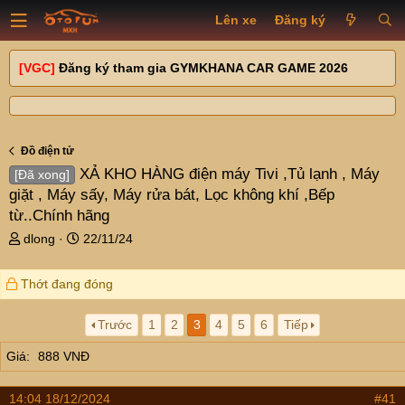
Lên xe
Đăng ký
[VGC]
Đăng ký tham gia GYMKHANA CAR GAME 2026
Đồ điện tử
XẢ KHO HÀNG điện máy Tivi ,Tủ lạnh , Máy
[Đã xong]
giặt , Máy sấy, Máy rửa bát, Lọc không khí ,Bếp
từ..Chính hãng
T
N
dlong
22/11/24
h
g
r
à
Thớt đang đóng
e
y
a
g
d
ử
Trước
1
2
3
4
5
6
Tiếp
s
i
Giá
888 VNĐ
t
a
r
14:04 18/12/2024
#41