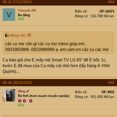
08:11 27/12/2024
#44
Vinaxuki JBC
Biển số
OF-16471
V
Xe tăng
Động cơ
516,708 Mã lực
dlong nói:
các cụ mợ cần gì các cụ mợ inbox giúp em .
0931862888- 0822686999 ạ. em cảm ơn các cụ các mợ
Cụ báo giá cho E mấy mã Smart TV LG 65” để E bốc 1c,
trước E đã mua của Cụ mấy cái nhỏ hơn (lấy hàng ở Vĩnh
Quỳnh)…
08:46 28/12/2024
#45
dlong
Biển số
OF-4911
Xe hơi
{Kinh doanh chuyên nghiệp}
Động cơ
551,600 Mã lực
✪
✪
✪