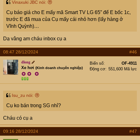
Vinaxuki JBC nói:
Cụ báo giá cho E mấy mã Smart TV LG 65” để E bốc 1c,
trước E đã mua của Cụ mấy cái nhỏ hơn (lấy hàng ở
Vĩnh Quỳnh)…
Dạ vâng am cháu inbox cụ a
08:47 28/12/2024
#46
dlong
Biển số
OF-4911
Xe hơi
{Kinh doanh chuyên nghiệp}
Động cơ
551,600 Mã lực
✪
✪
✪
Isu_zu nói:
Cụ ko bán trong SG nhỉ?
Cháu có cụ a
09:16 28/12/2024
#47