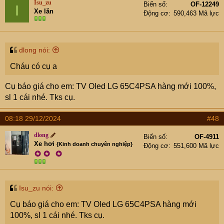
Isu_zu
Biển số
OF-12249
I
Xe lăn
Động cơ
590,463 Mã lực
dlong nói:
Cháu có cụ a
Cụ báo giá cho em: TV Oled LG 65C4PSA hàng mới 100%,
sl 1 cái nhé. Tks cụ.
08:18 29/12/2024
#48
dlong
Biển số
OF-4911
Xe hơi
{Kinh doanh chuyên nghiệp}
Động cơ
551,600 Mã lực
✪
✪
✪
Isu_zu nói:
Cụ báo giá cho em: TV Oled LG 65C4PSA hàng mới
100%, sl 1 cái nhé. Tks cụ.