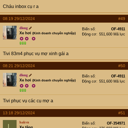
Cháu inbox cụ r a
08:19 29/12/2024
#49
dlong
Biển số
OF-4911
Xe hơi
{Kinh doanh chuyên nghiệp}
Động cơ
551,600 Mã lực
✪
✪
✪
Tivi 83m4 phục vụ mợ xinh gái a
08:21 29/12/2024
#50
dlong
Biển số
OF-4911
Xe hơi
{Kinh doanh chuyên nghiệp}
Động cơ
551,600 Mã lực
✪
✪
✪
Tivi phục vụ các cụ mợ a
13:18 29/12/2024
#51
lsakvn
Biển số
OF-354971
L
Xe tăng