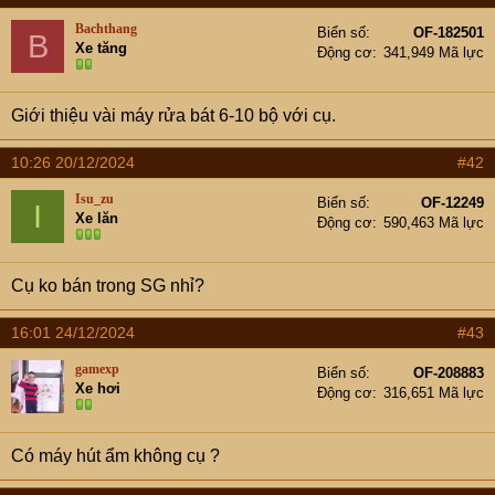
t
e
Bachthang
Biển số
OF-182501
B
r
Xe tăng
Động cơ
341,949 Mã lực
Giới thiệu vài máy rửa bát 6-10 bộ với cụ.
10:26 20/12/2024
#42
Isu_zu
Biển số
OF-12249
I
Xe lăn
Động cơ
590,463 Mã lực
Cụ ko bán trong SG nhỉ?
16:01 24/12/2024
#43
gamexp
Biển số
OF-208883
Xe hơi
Động cơ
316,651 Mã lực
Có máy hút ẩm không cụ ?