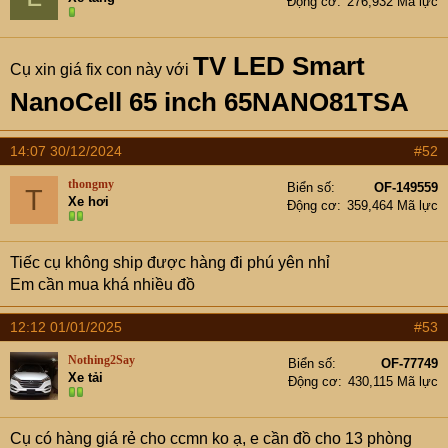
Động cơ
276,932 Mã lực
TV LED Smart
Cụ xin giá fix con này với
NanoCell 65 inch 65NANO81TSA
14:07 30/12/2024
#52
thongmy
Biển số
OF-149559
T
Xe hơi
Động cơ
359,464 Mã lực
Tiếc cụ không ship được hàng đi phú yên nhỉ
Em cần mua khá nhiều đồ
12:12 01/01/2025
#53
Nothing2Say
Biển số
OF-77749
Xe tải
Động cơ
430,115 Mã lực
Cụ có hàng giá rẻ cho ccmn ko ạ, e cần đồ cho 13 phòng