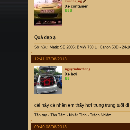
xuanha_ng
s
i
Xe container
t
a
r
t
e
Quá đẹp ạ
r
Sở hữu: Matiz SE 2005; BMW 750 Li: Canon 50D - 24-105
12:41 07/08/2013
nguyenducthang
Xe hơi
cái này cá nhân em thấy hơi trung trung tuổi đi 
Tận tụy - Tận Tâm - Nhiệt Tình - Trách Nhiệm
09:40 08/08/2013