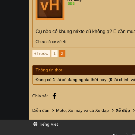
Cụ nào có khung mixte cũ không ạ? E cần mu
Chưa có xe để đi
Trước
1
2
Thông tin thớt
Đang có
1
tài xế đang nghía thớt này. (
0
lái chính v
Facebook
Chia sẻ:
Diễn đàn
Moto, Xe máy và cả Xe đạp
Xế độp
Tiếng Việt