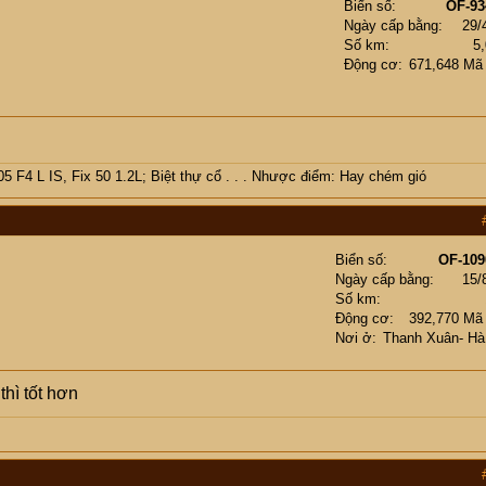
Biển số
OF-93
Ngày cấp bằng
29/
Số km
5
Động cơ
671,648 Mã
 F4 L IS, Fix 50 1.2L; Biệt thự cổ . . . Nhược điểm: Hay chém gió
Biển số
OF-109
Ngày cấp bằng
15/
Số km
Động cơ
392,770 Mã
Nơi ở
Thanh Xuân- Hà
thì tốt hơn