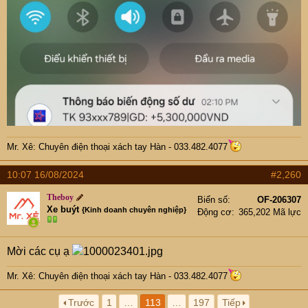
Mr. Xê: Chuyên điện thoại xách tay Hàn - 033.482.4077
10:07 16/08/2024
#2,260
Theboy
Biển số
OF-206307
Xe buýt
{Kinh doanh chuyên nghiệp}
Động cơ
365,202 Mã lực
Mời các cụ ạ
Mr. Xê: Chuyên điện thoại xách tay Hàn - 033.482.4077
Trước
1
…
113
…
197
Tiếp