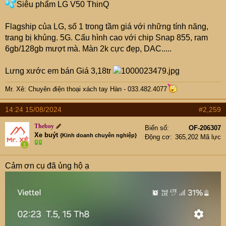
Siêu phẩm LG V50 ThinQ
Flagship của LG, số 1 trong tầm giá với những tính năng,
trang bị khủng. 5G. Cấu hình cao với chip Snap 855, ram
6gb/128gb mượt mà. Màn 2k cực đẹp, DAC.....
Lưng xước em bán Giá 3,18tr
Mr. Xê: Chuyên điện thoại xách tay Hàn - 033.482.4077
14:24 15/08/2024
#2,259
Theboy
Biển số
OF-206307
Xe buýt
{Kinh doanh chuyên nghiệp}
Động cơ
365,202 Mã lực
Cảm ơn cụ đã ủng hộ ạ