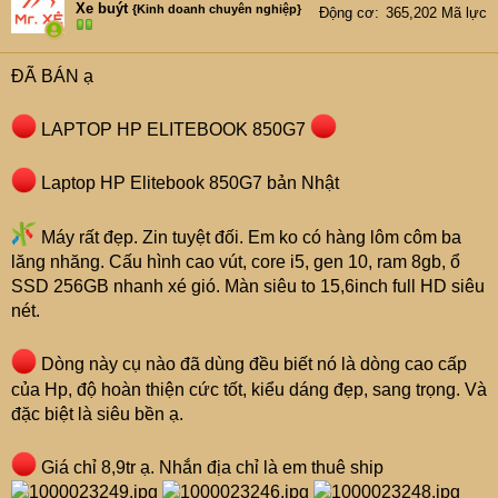
e
Xe buýt
{Kinh doanh chuyên nghiệp}
Động cơ
365,202 Mã lực
r
ĐÃ BÁN ạ
LAPTOP HP ELITEBOOK 850G7
Laptop HP Elitebook 850G7 bản Nhật
Máy rất đẹp. Zin tuyệt đối. Em ko có hàng lôm côm ba
lăng nhăng. Cấu hình cao vút, core i5, gen 10, ram 8gb, ổ
SSD 256GB nhanh xé gió. Màn siêu to 15,6inch full HD siêu
nét.
Dòng này cụ nào đã dùng đều biết nó là dòng cao cấp
của Hp, độ hoàn thiện cức tốt, kiểu dáng đẹp, sang trọng. Và
đặc biệt là siêu bền ạ.
Giá chỉ 8,9tr ạ. Nhắn địa chỉ là em thuê ship