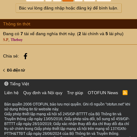
Bác vui lòng đăng nhập hoặc đăng ký để bình luận.
Thông tin thớt
Đang có
7
tài xế đang nghía thớt này. (
2
lái chính và
5
lái phụ)
S.P
Theboy
Facebook
Chia sẻ:
Đồ điện tử
Tiếng Việt
Liên hệ
Quy định và Nội quy
Trợ giúp
OTOFUN News
R
S
S
Bản quyền 2006 OTOFUN, bảo lưu mọi quyền. Ghi rõ nguồn "otofun.net" khi
sử dụng thông tin từ website này.
Giấy phép thiết lập mạng xã hội số 245/GP-BTTTT của Bộ Thông tin và
Truyền thông cấp ngày 13/05/2016; Giấy phép sửa đổi, bổ sung số 459/GP-
BTTTT cấp ngày 28/10/2019; Giấy xác nhận thay đổi địa chỉ thay đổi địa chỉ
trụ sở chính trong Giấy phép thiết lập mạng xã hội trên mạng số 137/GXN-
PTTH&TTĐT cấp ngày 28/06/2024 của Bộ Thông tin và Truyền thông.