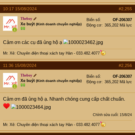
10:17 15/08/2024
#2,255
Theboy
Biển số
OF-206307
Xe buýt
{Kinh doanh chuyên nghiệp}
Động cơ
365,202 Mã lực
Cảm ơn các cụ đã ủng hộ ạ
Mr. Xê: Chuyên điện thoại xách tay Hàn - 033.482.4077
11:36 15/08/2024
#2,256
Theboy
Biển số
OF-206307
Xe buýt
{Kinh doanh chuyên nghiệp}
Động cơ
365,202 Mã lực
Cảm ơn đã ủng hộ ạ. Nhanh chóng cung cấp chất chuẩn.
Chỉnh sửa cuối:
15/8/24
Mr. Xê: Chuyên điện thoại xách tay Hàn - 033.482.4077