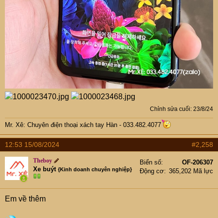
Chỉnh sửa cuối:
23/8/24
Mr. Xê: Chuyên điện thoại xách tay Hàn - 033.482.4077
12:53 15/08/2024
#2,258
Theboy
Biển số
OF-206307
Xe buýt
{Kinh doanh chuyên nghiệp}
Động cơ
365,202 Mã lực
Em về thêm