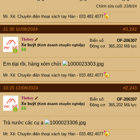
Chỉnh sửa cuối:
23/8/24
Mr. Xê: Chuyên điện thoại xách tay Hàn - 033.482.4077
21:30 11/08/2024
#2,242
Theboy
Biển số
OF-206307
Xe buýt
{Kinh doanh chuyên nghiệp}
Động cơ
365,202 Mã lực
Em dại rồi, hàng xóm chửi
Mr. Xê: Chuyên điện thoại xách tay Hàn - 033.482.4077
10:25 12/08/2024
#2,243
Theboy
Biển số
OF-206307
Xe buýt
{Kinh doanh chuyên nghiệp}
Động cơ
365,202 Mã lực
Trà nước các cụ ạ
Mr. Xê: Chuyên điện thoại xách tay Hàn - 033.482.4077