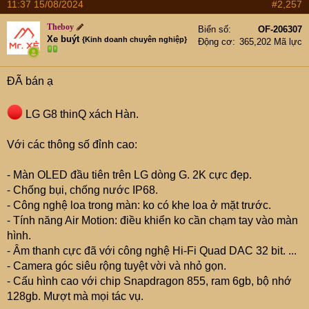
11:37 15/08/2024
#2,257
Theboy
Biển số
OF-206307
Xe buýt
{Kinh doanh chuyên nghiệp}
Động cơ
365,202 Mã lực
ĐÃ bán ạ
LG G8 thinQ xách Hàn.
Với các thông số đỉnh cao:
- Màn OLED đầu tiên trên LG dòng G. 2K cực đẹp.
- Chống bụi, chống nước IP68.
- Công nghệ loa trong màn: ko có khe loa ở mặt trước.
- Tính năng Air Motion: điều khiển ko cần chạm tay vào màn
hình.
- Âm thanh cực đã với công nghệ Hi-Fi Quad DAC 32 bit. ...
- Camera góc siêu rộng tuyệt vời và nhỏ gọn.
- Cấu hình cao với chip Snapdragon 855, ram 6gb, bộ nhớ
128gb. Mượt mà mọi tác vụ.