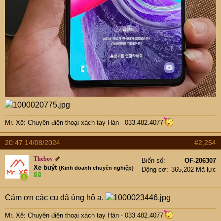
Mr. Xê: Chuyên điện thoại xách tay Hàn - 033.482.4077
20:47 14/08/2024
#2,254
Theboy
Biển số
OF-206307
Xe buýt
{Kinh doanh chuyên nghiệp}
Động cơ
365,202 Mã lực
Cảm ơn các cụ đã ủng hộ ạ.
Mr. Xê: Chuyên điện thoại xách tay Hàn - 033.482.4077