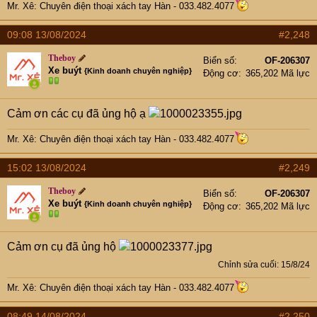
Mr. Xê: Chuyên điện thoại xách tay Hàn - 033.482.4077
09:08 13/08/2024
#2,248
Theboy
Biển số
OF-206307
Xe buýt
{Kinh doanh chuyên nghiệp}
Động cơ
365,202 Mã lực
Cảm ơn các cụ đã ủng hộ ạ
Mr. Xê: Chuyên điện thoại xách tay Hàn - 033.482.4077
15:02 13/08/2024
#2,249
Theboy
Biển số
OF-206307
Xe buýt
{Kinh doanh chuyên nghiệp}
Động cơ
365,202 Mã lực
Cảm ơn cụ đã ủng hộ
Chỉnh sửa cuối:
15/8/24
Mr. Xê: Chuyên điện thoại xách tay Hàn - 033.482.4077
08:49 14/08/2024
#2,250