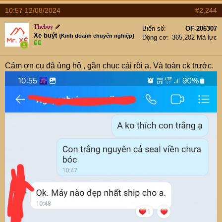
10:57 12/08/2024
#2,244
Theboy
Biển số
OF-206307
Xe buýt
{Kinh doanh chuyên nghiệp}
Động cơ
365,202 Mã lực
Cảm ơn cụ đã ủng hộ , gần chục cái rồi ạ. Và toàn ck trước.