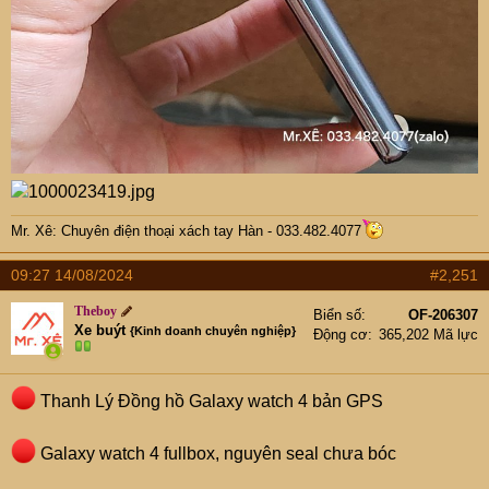
Mr. Xê: Chuyên điện thoại xách tay Hàn - 033.482.4077
09:27 14/08/2024
#2,251
Theboy
Biển số
OF-206307
Xe buýt
{Kinh doanh chuyên nghiệp}
Động cơ
365,202 Mã lực
Thanh Lý Đồng hồ Galaxy watch 4 bản GPS
Galaxy watch 4 fullbox, nguyên seal chưa bóc