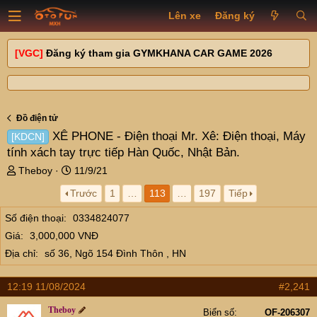
Lên xe
Đăng ký
[VGC]
Đăng ký tham gia GYMKHANA CAR GAME 2026
Đồ điện tử
XÊ PHONE - Điện thoại Mr. Xê: Điện thoại, Máy
[KDCN]
tính xách tay trực tiếp Hàn Quốc, Nhật Bản.
T
N
Theboy
11/9/21
h
g
Trước
1
…
113
…
197
Tiếp
r
à
e
y
Số điện thoại
0334824077
a
g
Giá
3,000,000 VNĐ
d
ử
s
i
Địa chỉ
số 36, Ngõ 154 Đình Thôn , HN
t
a
12:19 11/08/2024
#2,241
r
t
Theboy
Biển số
OF-206307