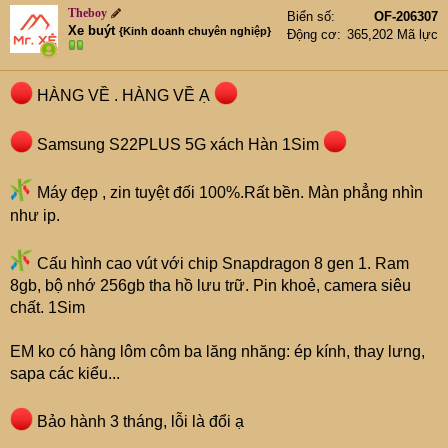
Theboy
Biển số
OF-206307
Xe buýt
{Kinh doanh chuyên nghiệp}
Động cơ
365,202 Mã lực
HÀNG VỀ . HÀNG VỀ Ạ
Samsung S22PLUS 5G xách Hàn 1Sim
Máy đẹp , zin tuyệt đối 100%.Rất bền. Màn phẳng nhìn
như ip.
Cấu hình cao vút với chip Snapdragon 8 gen 1. Ram
8gb, bộ nhớ 256gb tha hồ lưu trữ. Pin khoẻ, camera siêu
chất. 1Sim
EM ko có hàng lôm côm ba lăng nhăng: ép kính, thay lưng,
sapa các kiểu...
Bảo hành 3 tháng, lỗi là đổi ạ