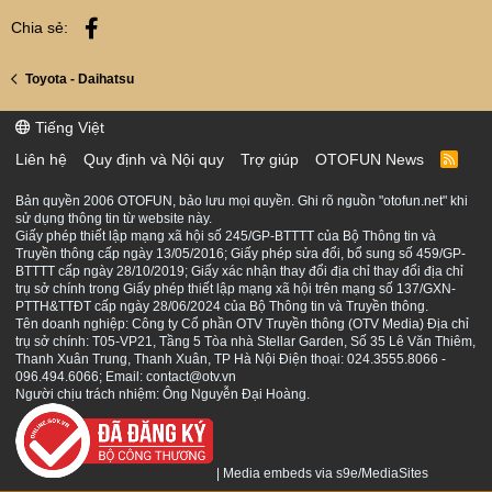
Facebook
Chia sẻ:
Toyota - Daihatsu
Tiếng Việt
Liên hệ
Quy định và Nội quy
Trợ giúp
OTOFUN News
R
S
S
Bản quyền 2006 OTOFUN, bảo lưu mọi quyền. Ghi rõ nguồn "otofun.net" khi
sử dụng thông tin từ website này.
Giấy phép thiết lập mạng xã hội số 245/GP-BTTTT của Bộ Thông tin và
Truyền thông cấp ngày 13/05/2016; Giấy phép sửa đổi, bổ sung số 459/GP-
BTTTT cấp ngày 28/10/2019; Giấy xác nhận thay đổi địa chỉ thay đổi địa chỉ
trụ sở chính trong Giấy phép thiết lập mạng xã hội trên mạng số 137/GXN-
PTTH&TTĐT cấp ngày 28/06/2024 của Bộ Thông tin và Truyền thông.
Tên doanh nghiệp: Công ty Cổ phần OTV Truyền thông (OTV Media) Địa chỉ
trụ sở chính: T05-VP21, Tầng 5 Tòa nhà Stellar Garden, Số 35 Lê Văn Thiêm,
Thanh Xuân Trung, Thanh Xuân, TP Hà Nội Điện thoại: 024.3555.8066 -
096.494.6066; Email: contact@otv.vn
Người chịu trách nhiệm: Ông Nguyễn Đại Hoàng.
|
Media embeds via s9e/MediaSites