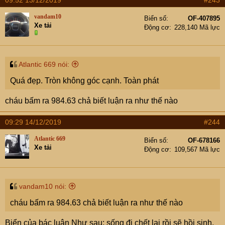
09:52 13/12/2019
#243
vandam10
Biển số
OF-407895
Xe tải
Động cơ
228,140 Mã lực
Atlantic 669 nói:
Quá đẹp. Tròn không góc cạnh. Toàn phát
cháu bấm ra 984.63 chả biết luận ra như thế nào
09:29 14/12/2019
#244
Atlantic 669
Biển số
OF-678166
Xe tải
Động cơ
109,567 Mã lực
vandam10 nói:
cháu bấm ra 984.63 chả biết luận ra như thế nào
Biển của bác luận Như sau: sống đi chết lại rồi sẽ hồi sinh.