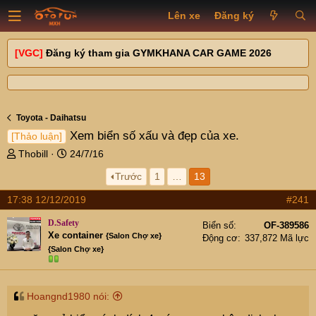
Lên xe
Đăng ký
[VGC]
Đăng ký tham gia GYMKHANA CAR GAME 2026
Toyota - Daihatsu
Xem biển số xấu và đẹp của xe.
[Thảo luận]
T
N
Thobill
24/7/16
h
g
Trước
1
…
13
r
à
e
y
17:38 12/12/2019
#241
a
g
d
ử
D.Safety
Biển số
OF-389586
s
i
Xe container
{Salon Chợ xe}
Động cơ
337,872 Mã lực
t
{Salon Chợ xe}
a
r
t
Hoangnd1980 nói:
e
r