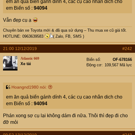
em ăn quả biển gánh dính 4, các cụ cao nhân dich cho
em Biển số :
94094
Vẫn đẹp cụ ạ
Chuyên bán xe Toyota mới & đã qua sử dụng – Thu mua xe cũ giá tốt.
HOTLINE: 0963639583
( Zalo, FB, SMS )
21:00 12/12/2019
#242
Atlantic 669
Biển số
OF-678166
Xe tải
Động cơ
109,567 Mã lực
Hoangnd1980 nói:
em ăn quả biển gánh dính 4, các cụ cao nhân dich cho
em Biển số :
94094
Phán xong sợ cụ lại không dám đi nữa. Thôi thì đẹp đi cho
đỡ mỏi