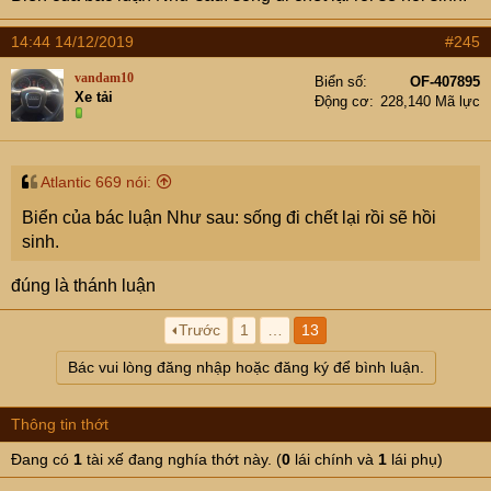
14:44 14/12/2019
#245
vandam10
Biển số
OF-407895
Xe tải
Động cơ
228,140 Mã lực
Atlantic 669 nói:
Biển của bác luận Như sau: sống đi chết lại rồi sẽ hồi
sinh.
đúng là thánh luận
Trước
1
…
13
Bác vui lòng đăng nhập hoặc đăng ký để bình luận.
Thông tin thớt
Đang có
1
tài xế đang nghía thớt này. (
0
lái chính và
1
lái phụ)