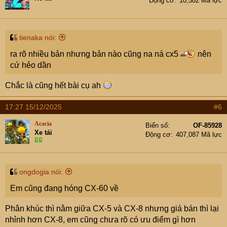
Động cơ
10,582 Mã lực
tienaka nói:
ra rõ nhiều bản nhưng bản nào cũng na ná cx5
nên
cứ hẻo dần
Chắc là cũng hết bài cụ ah
17:27 15/12/2025
#6
Acacia
Biển số
OF-85928
Xe tải
Động cơ
407,087 Mã lực
ongdogia nói:
Em cũng đang hóng CX-60 về
Phân khúc thì nằm giữa CX-5 và CX-8 nhưng giá bán thì lại
nhỉnh hơn CX-8, em cũng chưa rõ có ưu điểm gì hơn