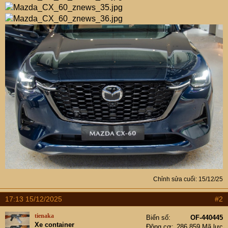
Chỉnh sửa cuối:
15/12/25
17:13 15/12/2025
#2
tienaka
Biển số
OF-440445
Xe container
Động cơ
286,859 Mã lực