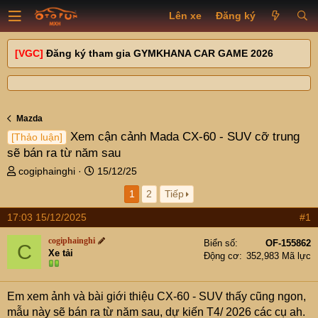
Lên xe
Đăng ký
[VGC]
Đăng ký tham gia GYMKHANA CAR GAME 2026
Mazda
Xem cận cảnh Mada CX-60 - SUV cỡ trung
[Thảo luận]
sẽ bán ra từ năm sau
T
N
cogiphainghi
15/12/25
h
g
1
2
Tiếp
r
à
e
y
17:03 15/12/2025
#1
a
g
d
ử
cogiphainghi
Biển số
OF-155862
C
s
i
Xe tải
Động cơ
352,983 Mã lực
t
a
r
Em xem ảnh và bài giới thiệu CX-60 - SUV thấy cũng ngon,
t
mẫu này sẽ bán ra từ năm sau, dự kiến T4/ 2026 các cụ ah.