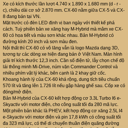
e
Xe có kích thước lần lượt 4.740 x 1.890 x 1.680 mm (d - r -
r
c), chiều dài cơ sở 2.870 mm. CX-60 nằm giữa CX-5 và CX-
8 đang bán tại VN.
Mặt trước có đèn LED định vị ban ngày với thiết kế phá
cách. Tuỳ phiên bản xe xăng hay M-Hybrid mà mâm xe CX-
60 có họa tiết và màu sơn khác nhau. Bản M-Hybrid có
đường kính 20 inch và sơn màu đen.
Nội thất thì CX-60 có vô lăng vẫn là logo Mazda dạng 3D,
tương tự các dòng xe hiện đang bán ở Việt Nam. Màn hình
giải trí kích thước 12,3 inch. Cần số điện tử, lẫy chọn chế độ
lái thông minh Mi-Drive, núm vặn Commander Control và
nhiều phím vật lý khác, bên cạnh là 2 khay giữ cốc.
Khoang hành lý của CX-60 khá rộng, dung tích tiêu chuẩn
570 lít và tăng lên 1.726 lít nếu gập hàng ghế sau. Cốp xe có
đóng/mở điện.
Bản M-Hybrid của CX-60 kết hợp động cơ 3.3L Turbo I6 e-
Skyactiv với motor điện, cho công suất tối đa 280 mã lực.
Một phiên bản khác là PHEV, kết hợp động cơ xăng 2.5L I4
e-Skyactiv với motor điện và pin 17,8 kWh có công suất tối
đa 323 mã lực, có thể di chuyển thuần điện quãng đường