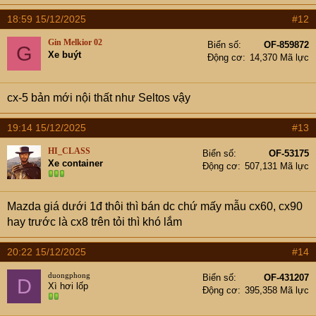
a
18:59 15/12/2025
#12
c
t
Gin Melkior 02
Biển số
OF-859872
G
i
Xe buýt
Động cơ
14,370 Mã lực
o
n
s
cx-5 bản mới nội thất như Seltos vậy
:
19:14 15/12/2025
#13
HI_CLASS
Biển số
OF-53175
Xe container
Động cơ
507,131 Mã lực
Mazda giá dưới 1đ thôi thì bán dc chứ mấy mẫu cx60, cx90
hay trước là cx8 trên tỏi thì khó lắm
20:22 15/12/2025
#14
duongphong
Biển số
OF-431207
D
Xì hơi lốp
Động cơ
395,358 Mã lực