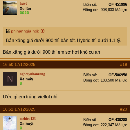
hưvô
Biển số
OF-451996
Xe lăn
Động cơ
908,833 Mã lực
phihanhgia nói:
Bản xăng giá dưới 900 thì bán tốt. Hybrid thì dưới 1.1 tỷ.
Bản xăng giá dưới 900 thì em sợ hơi khó cụ ah
16:50 17/12/2025
#19
nghesynhanrang
Biển số
OF-506958
N
Xe máy
Động cơ
183,500 Mã lực
Ước gì em trúng vietlot nhỉ
16:52 17/12/2025
#20
mrhieu123
Biển số
OF-430288
Xe buýt
Động cơ
222,347 Mã lực