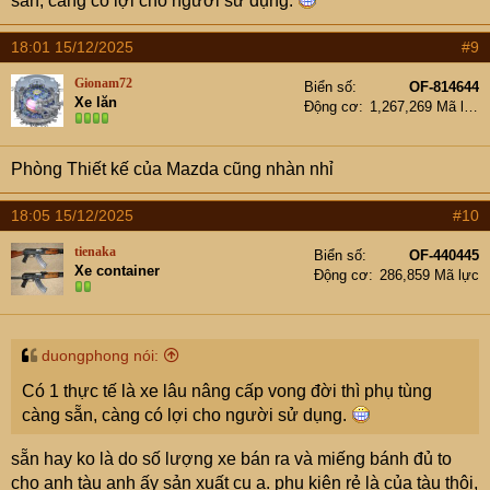
sẵn, càng có lợi cho người sử dụng.
18:01 15/12/2025
#9
Gionam72
Biển số
OF-814644
Xe lăn
Động cơ
1,267,269 Mã lực
Phòng Thiết kế của Mazda cũng nhàn nhỉ
18:05 15/12/2025
#10
tienaka
Biển số
OF-440445
Xe container
Động cơ
286,859 Mã lực
duongphong nói:
Có 1 thực tế là xe lâu nâng cấp vong đời thì phụ tùng
càng sẵn, càng có lợi cho người sử dụng.
sẵn hay ko là do số lượng xe bán ra và miếng bánh đủ to
cho anh tàu anh ấy sản xuất cụ ạ. phụ kiện rẻ là của tàu thôi,