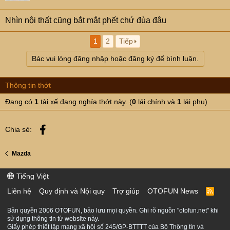
Nhìn nội thất cũng bắt mắt phết chứ đùa đâu
1
2
Tiếp
Bác vui lòng đăng nhập hoặc đăng ký để bình luận.
Thông tin thớt
Đang có
1
tài xế đang nghía thớt này. (
0
lái chính và
1
lái phụ)
Facebook
Chia sẻ:
Mazda
Tiếng Việt
Liên hệ
Quy định và Nội quy
Trợ giúp
OTOFUN News
R
S
S
Bản quyền 2006 OTOFUN, bảo lưu mọi quyền. Ghi rõ nguồn "otofun.net" khi
sử dụng thông tin từ website này.
Giấy phép thiết lập mạng xã hội số 245/GP-BTTTT của Bộ Thông tin và