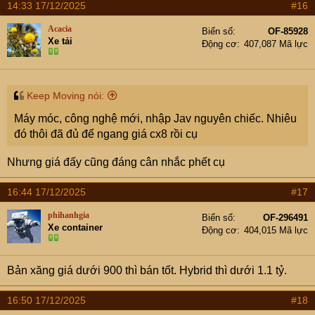
14:33 17/12/2025
#16
Acacia
Biển số
OF-85928
Xe tải
Động cơ
407,087 Mã lực
Keep Moving nói:
Máy móc, công nghệ mới, nhập Jav nguyên chiếc. Nhiêu
đó thôi đã đủ để ngang giá cx8 rồi cụ
Nhưng giá đấy cũng đáng cân nhắc phết cụ
16:44 17/12/2025
#17
phihanhgia
Biển số
OF-296491
Xe container
Động cơ
404,015 Mã lực
Bản xăng giá dưới 900 thì bán tốt. Hybrid thì dưới 1.1 tỷ.
16:50 17/12/2025
#18