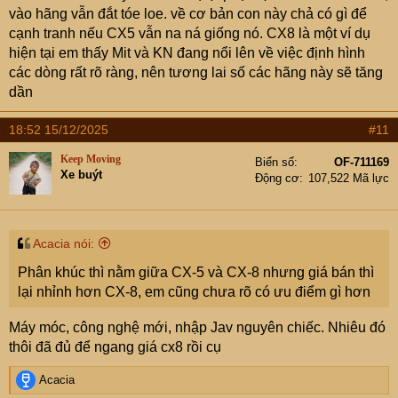
vào hãng vẫn đắt tóe loe. về cơ bản con này chả có gì để
cạnh tranh nếu CX5 vẫn na ná giống nó. CX8 là một ví dụ
hiện tại em thấy Mit và KN đang nổi lên về việc định hình
các dòng rất rõ ràng, nên tương lai số các hãng này sẽ tăng
dần
18:52 15/12/2025
#11
Keep Moving
Biển số
OF-711169
Xe buýt
Động cơ
107,522 Mã lực
Acacia nói:
Phân khúc thì nằm giữa CX-5 và CX-8 nhưng giá bán thì
lại nhỉnh hơn CX-8, em cũng chưa rõ có ưu điểm gì hơn
Máy móc, công nghệ mới, nhập Jav nguyên chiếc. Nhiêu đó
thôi đã đủ để ngang giá cx8 rồi cụ
R
Acacia
e