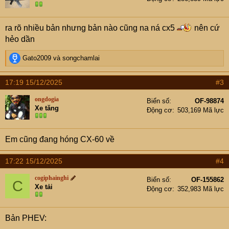
ra rõ nhiều bản nhưng bản nào cũng na ná cx5
nên cứ
hẻo dần
R
Gato2009
và
songchamlai
e
a
17:19 15/12/2025
#3
c
t
ongdogia
Biển số
OF-98874
i
Xe tăng
Động cơ
503,169 Mã lực
o
n
s
Em cũng đang hóng CX-60 về
:
17:22 15/12/2025
#4
cogiphainghi
Biển số
OF-155862
C
Xe tải
Động cơ
352,983 Mã lực
Bản PHEV: