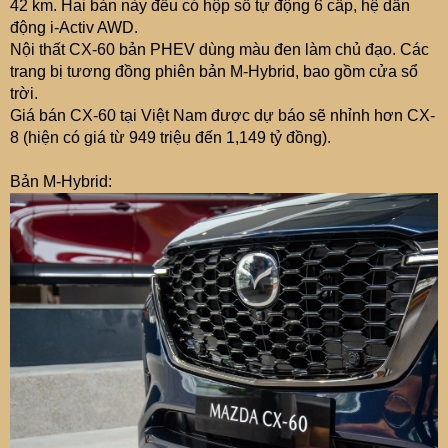
42 km. Hai bản này đều có hộp số tự động 6 cấp, hệ dẫn
động i-Activ AWD.
Nội thất CX-60 bản PHEV dùng màu đen làm chủ đạo. Các
trang bị tương đồng phiên bản M-Hybrid, bao gồm cửa sổ
trời.
Giá bán CX-60 tại Việt Nam được dự báo sẽ nhỉnh hơn CX-
8 (hiện có giá từ 949 triệu đến 1,149 tỷ đồng).
Bản M-Hybrid: