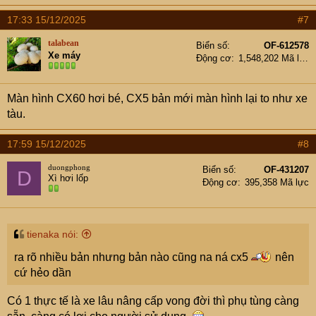
17:33 15/12/2025
#7
talabean
Biển số
OF-612578
Xe máy
Động cơ
1,548,202 Mã lực
Màn hình CX60 hơi bé, CX5 bản mới màn hình lại to như xe
tàu.
17:59 15/12/2025
#8
duongphong
Biển số
OF-431207
D
Xì hơi lốp
Động cơ
395,358 Mã lực
tienaka nói:
ra rõ nhiều bản nhưng bản nào cũng na ná cx5
nên
cứ hẻo dần
Có 1 thực tế là xe lâu nâng cấp vong đời thì phụ tùng càng