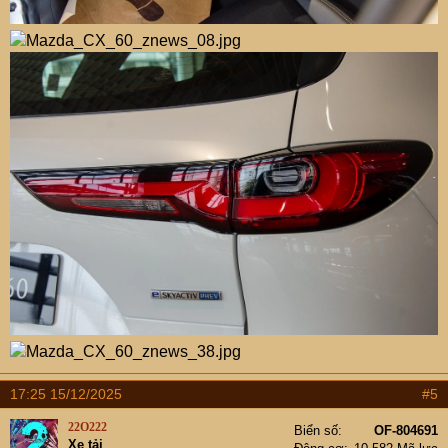
17:25 15/12/2025
#5
22O222
Biển số
OF-804691
Xe tải