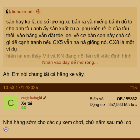
tienaka nói:
sẵn hay ko là do số lượng xe bán ra và miếng bánh đủ to
cho anh tàu anh ấy sản xuất cụ ạ. phụ kiện rẻ là của tàu
thôi, vào hãng vẫn đắt tóe loe. về cơ bản con này chả có
gì để cạnh tranh nếu CX5 vẫn na ná giống nó. CX8 là một
ví dụ
hiện tại em thấy Mit và KN đang nổi lên về việc định hình
Nhấn vào đây để mở rộng...
các dòng rất rõ ràng, nên tương lai số các hãng này sẽ
tăng dần
Ah. Em nói chung tất cả hãng xe vậy.
10:53 17/12/2025
#15
cogiphainghi
Biển số
OF-155862
C
Xe tải
Động cơ
352,983 Mã lực
Nhá hàng sớm cho các cụ xem chơi, chứ năm sau mới có