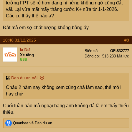
tưởng FPT sẽ rẻ hơn đang hí hửng không ngờ cũng đắt
vãi. Lại vừa mất mấy tháng cước K+ nữa từ 1-1-2026.
Các cụ thấy thế nào ạ?
Đắt mà em sợ chất lượng không bằng ấy
10:48 31/12/2025
#8
kt13a2
Biển số
OF-832777
Xe tăng
Động cơ
513,233 Mã lực
Dan du an nói:
Cháu 2 năm nay không xem cũng chả làm sao, thế mới
hay chứ
Cuối tuần nào mà ngoại hạng anh không đá là em thấy thiếu
thiếu.
R
Quanbea
và
Dan du an
e