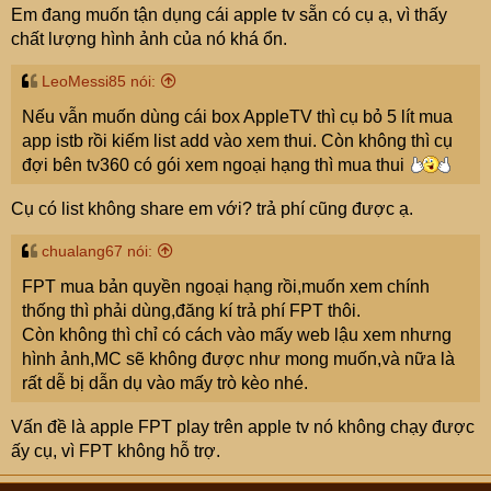
Em đang muốn tận dụng cái apple tv sẵn có cụ ạ, vì thấy
chất lượng hình ảnh của nó khá ổn.
LeoMessi85 nói:
Nếu vẫn muốn dùng cái box AppleTV thì cụ bỏ 5 lít mua
app istb rồi kiếm list add vào xem thui. Còn không thì cụ
đợi bên tv360 có gói xem ngoại hạng thì mua thui
Cụ có list không share em với? trả phí cũng được ạ.
chualang67 nói:
FPT mua bản quyền ngoại hạng rồi,muốn xem chính
thống thì phải dùng,đăng kí trả phí FPT thôi.
Còn không thì chỉ có cách vào mấy web lậu xem nhưng
hình ảnh,MC sẽ không được như mong muốn,và nữa là
rất dễ bị dẫn dụ vào mấy trò kèo nhé.
Vấn đề là apple FPT play trên apple tv nó không chạy được
ấy cụ, vì FPT không hỗ trợ.