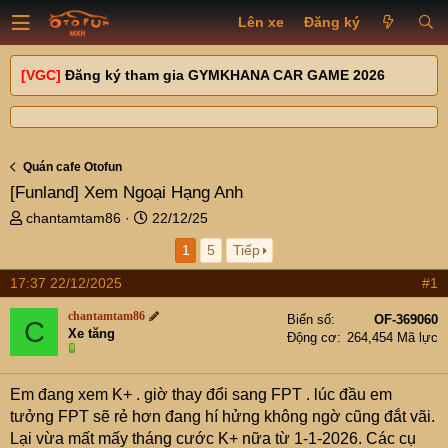
Lên xe
Đăng ký
[VGC]
Đăng ký tham gia GYMKHANA CAR GAME 2026
Quán cafe Otofun
[Funland]
Xem Ngoại Hạng Anh
T
N
chantamtam86
22/12/25
h
g
1
5
Tiếp
r
à
e
y
17:37 22/12/2025
#1
a
g
d
ử
chantamtam86
Biển số
OF-369060
C
s
i
Xe tăng
Động cơ
264,454 Mã lực
t
a
r
Em đang xem K+ . giờ thay đổi sang FPT . lúc đầu em
t
tưởng FPT sẽ rẻ hơn đang hí hửng không ngờ cũng đắt vãi.
e
Lại vừa mất mấy tháng cước K+ nữa từ 1-1-2026. Các cụ
r