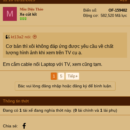
Mầu Diệu Thảo
Biển số
OF-159482
M
Xe cút kít
Động cơ
582,520 Mã lực
kt13a2 nói:
Cơ bản thì xôi không đáp ứng được yêu cầu về chất
lượng hình ảnh khi xem trên TV cụ ạ.
Em cắm cable nối Laptop với TV, xem cũng tạm.
1
5
Tiếp
Bác vui lòng đăng nhập hoặc đăng ký để bình luận.
Thông tin thớt
Đang có
1
tài xế đang nghía thớt này. (
0
lái chính và
1
lái phụ)
Facebook
Chia sẻ: