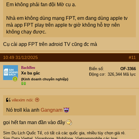
Em không phải fan đội Mờ cụ ạ.
Nhà em không dùng mạng FPT, em đang dùng apple tv
mà app FPT play trên apple tv giờ không hỗ trợ nên
không chạy được.
Cụ cài app FPT trên adroid TV cũng đc mà
10:49 31/12/2025
#11
BachBeo
Biển số
OF-3366
Xe ba gác
Động cơ
326,344 Mã lực
{Kinh doanh chuyên nghiệp}
vilexim nói:
Nó troll kìa anh
Gangnam
gọi hết fan man đần vào đây
Sim Du Lịch Quốc Tế, có tất cả các quốc gia, nhiều tùy chọn giá rẻ.
Sim Data Viettel, Vinaphone, Mobifone, Vietnammobile các loại.