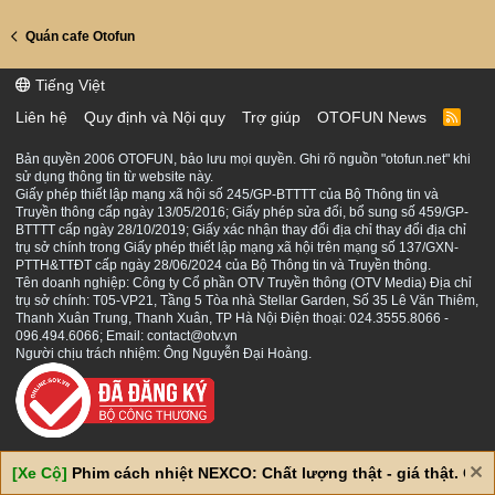
Quán cafe Otofun
Tiếng Việt
Liên hệ
Quy định và Nội quy
Trợ giúp
OTOFUN News
R
S
S
Bản quyền 2006 OTOFUN, bảo lưu mọi quyền. Ghi rõ nguồn "otofun.net" khi
sử dụng thông tin từ website này.
Giấy phép thiết lập mạng xã hội số 245/GP-BTTTT của Bộ Thông tin và
Truyền thông cấp ngày 13/05/2016; Giấy phép sửa đổi, bổ sung số 459/GP-
BTTTT cấp ngày 28/10/2019; Giấy xác nhận thay đổi địa chỉ thay đổi địa chỉ
trụ sở chính trong Giấy phép thiết lập mạng xã hội trên mạng số 137/GXN-
PTTH&TTĐT cấp ngày 28/06/2024 của Bộ Thông tin và Truyền thông.
Tên doanh nghiệp: Công ty Cổ phần OTV Truyền thông (OTV Media) Địa chỉ
trụ sở chính: T05-VP21, Tầng 5 Tòa nhà Stellar Garden, Số 35 Lê Văn Thiêm,
Thanh Xuân Trung, Thanh Xuân, TP Hà Nội Điện thoại: 024.3555.8066 -
096.494.6066; Email: contact@otv.vn
Người chịu trách nhiệm: Ông Nguyễn Đại Hoàng.
[Xe Cộ]
Phim cách nhiệt NEXCO: Chất lượng thật - giá thật. Giá 