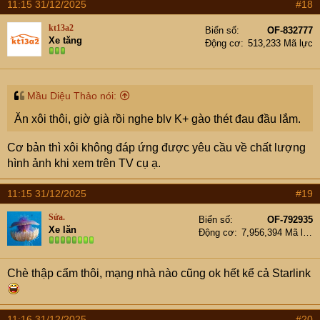
11:15 31/12/2025
#18
kt13a2
Biển số
OF-832777
Xe tăng
Động cơ
513,233 Mã lực
Mầu Diệu Thảo nói:
Ăn xôi thôi, giờ già rồi nghe blv K+ gào thét đau đầu lắm.
Cơ bản thì xôi không đáp ứng được yêu cầu về chất lượng
hình ảnh khi xem trên TV cụ ạ.
11:15 31/12/2025
#19
Sứa.
Biển số
OF-792935
Xe lăn
Động cơ
7,956,394 Mã lực
Chè thập cẩm thôi, mạng nhà nào cũng ok hết kể cả Starlink
11:16 31/12/2025
#20