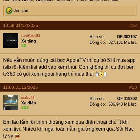
R
Jôn sần
e
a
10:58 31/12/2025
#12
c
t
LeoMessi85
Biển số
OF-303107
i
Xe tăng
Động cơ
327,131 Mã lực
o
n
s
Nếu vẫn muốn dùng cái box AppleTV thì cụ bỏ 5 lít mua app
:
istb rồi kiếm list add vào xem thui. Còn không thì cụ đợi bên
tv360 có gói xem ngoại hạng thì mua thui
11:00 31/12/2025
#13
mabu44
Biển số
OF-119202
Xe điện
Động cơ
606,943 Mã lực
Em lâu lắm rồi thỉnh thoảng xem qua điện thoại chứ ít khi
xem tivi. Nhiều khi ngại toàn nằm giường xem qua Sôi Nạc
ty vy