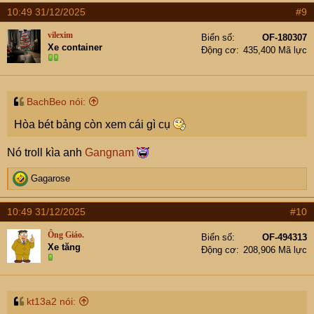
a
10:49 31/12/2025
#9
c
t
vilexim
Biển số
OF-180307
i
Xe container
Động cơ
435,400 Mã lực
o
n
s
:
BachBeo nói:
Hòa bét bảng còn xem cái gì cụ
Nó troll kìa anh
Gangnam
R
Gagarose
e
a
10:49 31/12/2025
#10
c
t
Ông Giáo.
Biển số
OF-494313
i
Xe tăng
Động cơ
208,906 Mã lực
o
n
s
:
kt13a2 nói: