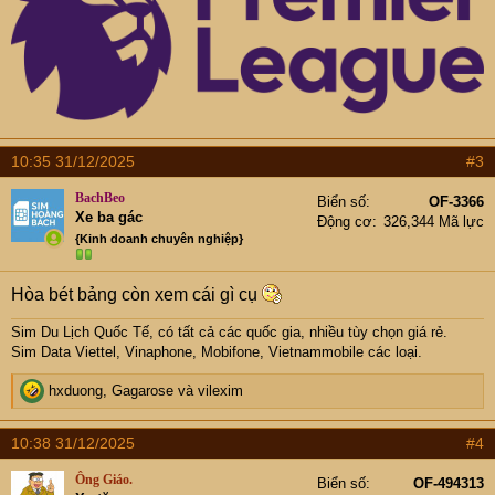
10:35 31/12/2025
#3
BachBeo
Biển số
OF-3366
Xe ba gác
Động cơ
326,344 Mã lực
{Kinh doanh chuyên nghiệp}
Hòa bét bảng còn xem cái gì cụ
Sim Du Lịch Quốc Tế, có tất cả các quốc gia, nhiều tùy chọn giá rẻ.
Sim Data Viettel, Vinaphone, Mobifone, Vietnammobile các loại.
R
hxduong
,
Gagarose
và
vilexim
e
a
10:38 31/12/2025
#4
c
t
Ông Giáo.
Biển số
OF-494313
i