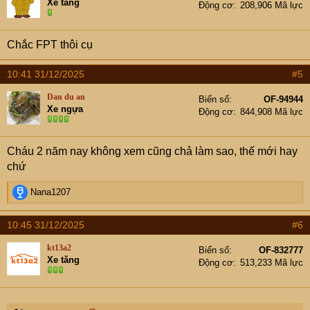
Xe tăng
Động cơ
208,906 Mã lực
o
n
s
Chắc FPT thôi cụ
:
10:41 31/12/2025
#5
Dan du an
Biển số
OF-94944
Xe ngựa
Động cơ
844,908 Mã lực
Cháu 2 năm nay không xem cũng chả làm sao, thế mới hay
chứ
R
Nana1207
e
a
10:45 31/12/2025
#6
c
t
kt13a2
Biển số
OF-832777
i
Xe tăng
Động cơ
513,233 Mã lực
o
n
s
: