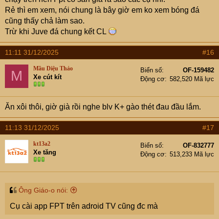
Rẻ thì em xem, nói chung là bây giờ em ko xem bóng đá
cũng thấy chả làm sao.
Trừ khi Juve đá chung kết CL
11:11 31/12/2025
#16
Mầu Diệu Thảo
Biển số
OF-159482
M
Xe cút kít
Động cơ
582,520 Mã lực
Ăn xôi thôi, giờ già rồi nghe blv K+ gào thét đau đầu lắm.
11:13 31/12/2025
#17
kt13a2
Biển số
OF-832777
Xe tăng
Động cơ
513,233 Mã lực
Ông Giáo-o nói:
Cụ cài app FPT trên adroid TV cũng đc mà