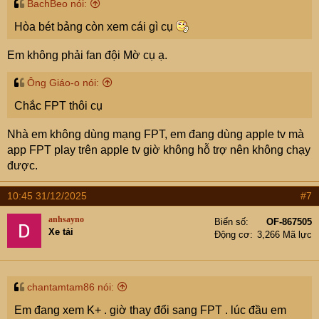
BachBeo nói:
Hòa bét bảng còn xem cái gì cụ
Em không phải fan đội Mờ cụ ạ.
Ông Giáo-o nói:
Chắc FPT thôi cụ
Nhà em không dùng mạng FPT, em đang dùng apple tv mà
app FPT play trên apple tv giờ không hỗ trợ nên không chạy
được.
10:45 31/12/2025
#7
anhsayno
Biển số
OF-867505
Xe tải
Động cơ
3,266 Mã lực
chantamtam86 nói:
Em đang xem K+ . giờ thay đổi sang FPT . lúc đầu em