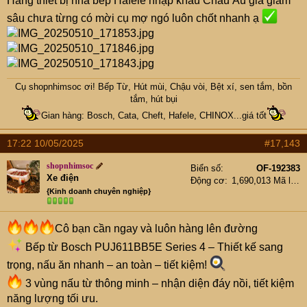
Hàng thiết bị nhà bếp Hafele nhập khẩu Châu Âu giá giảm
sâu chưa từng có mời cụ mợ ngó luôn chốt nhanh ạ
Cụ
shopnhimsoc
ơi! Bếp Từ, Hút mùi, Chậu vòi, Bệt xí, sen tắm, bồn
tắm, hút bụi
Gian hàng: Bosch, Cata, Cheft, Hafele, CHINOX...giá tốt
17:22 10/05/2025
#17,143
shopnhimsoc
Biển số
OF-192383
Xe điện
Động cơ
1,690,013 Mã lực
{Kinh doanh chuyên nghiệp}
Cô bạn cần ngay và luôn hàng lên đường
Bếp từ Bosch PUJ611BB5E Series 4 – Thiết kế sang
trọng, nấu ăn nhanh – an toàn – tiết kiệm!
3 vùng nấu từ thông minh – nhận diện đáy nồi, tiết kiệm
năng lượng tối ưu.