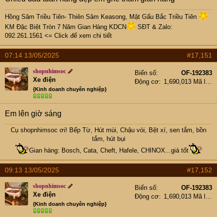
Hồng Sâm Triều Tiên- Thiên Sâm Keasong, Mật Gấu Bắc Triều Tiên
KM Đặc Biệt Tròn 7 Năm Gian Hàng KDCN
SĐT & Zalo:
092.261.1561 <= Click để xem chi tiết
07:14 13/05/2025
#17,151
shopnhimsoc
Biển số
OF-192383
Xe điện
Động cơ
1,690,013 Mã lực
{Kinh doanh chuyên nghiệp}
Em lên giờ sáng
Cụ
shopnhimsoc
ơi! Bếp Từ, Hút mùi, Chậu vòi, Bệt xí, sen tắm, bồn
tắm, hút bụi
Gian hàng: Bosch, Cata, Cheft, Hafele, CHINOX...giá tốt
09:13 13/05/2025
#17,152
shopnhimsoc
Biển số
OF-192383
Xe điện
Động cơ
1,690,013 Mã lực
{Kinh doanh chuyên nghiệp}