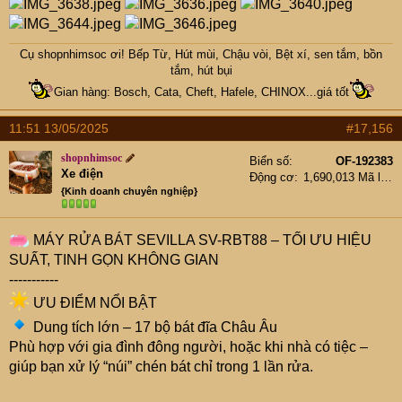
Cụ
shopnhimsoc
ơi! Bếp Từ, Hút mùi, Chậu vòi, Bệt xí, sen tắm, bồn
tắm, hút bụi
Gian hàng: Bosch, Cata, Cheft, Hafele, CHINOX...giá tốt
11:51 13/05/2025
#17,156
shopnhimsoc
Biển số
OF-192383
Xe điện
Động cơ
1,690,013 Mã lực
{Kinh doanh chuyên nghiệp}
MÁY RỬA BÁT SEVILLA SV-RBT88 – TỐI ƯU HIỆU
SUẤT, TINH GỌN KHÔNG GIAN
-----------
ƯU ĐIỂM NỔI BẬT
Dung tích lớn – 17 bộ bát đĩa Châu Âu
Phù hợp với gia đình đông người, hoặc khi nhà có tiệc –
giúp bạn xử lý “núi” chén bát chỉ trong 1 lần rửa.