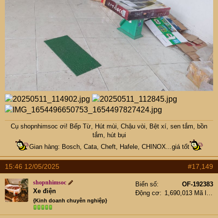
Cụ
shopnhimsoc
ơi! Bếp Từ, Hút mùi, Chậu vòi, Bệt xí, sen tắm, bồn
tắm, hút bụi
Gian hàng: Bosch, Cata, Cheft, Hafele, CHINOX...giá tốt
15:46 12/05/2025
#17,149
shopnhimsoc
Biển số
OF-192383
Xe điện
Động cơ
1,690,013 Mã lực
{Kinh doanh chuyên nghiệp}