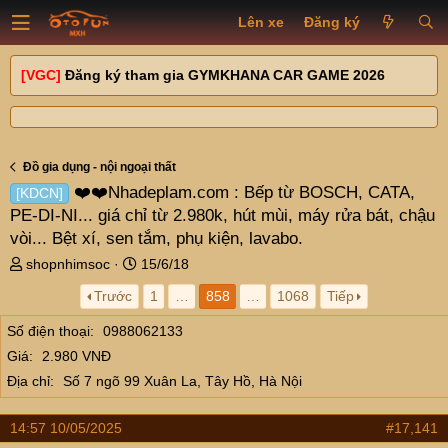
Lên xe
Đăng ký
[VGC]
Đăng ký tham gia GYMKHANA CAR GAME 2026
Đồ gia dụng - nội ngoại thất
❤️❤️Nhadeplam.com : Bếp từ BOSCH, CATA,
[KDCN]
PE-DI-NI... giá chỉ từ 2.980k, hút mùi, máy rửa bát, chậu
vòi... Bệt xí, sen tắm, phụ kiện, lavabo.
T
N
shopnhimsoc
15/6/18
h
g
Trước
1
…
858
…
1068
Tiếp
r
à
e
y
Số điện thoại
0988062133
a
g
Giá
2.980 VNĐ
d
ử
s
i
Địa chỉ
Số 7 ngõ 99 Xuân La, Tây Hồ, Hà Nội
t
a
14:57 10/05/2025
#17,141
r