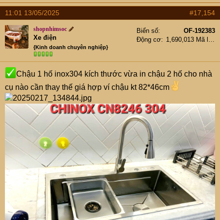
11:01 13/05/2025
#17,154
shopnhimsoc
Biển số
OF-192383
Xe điện
Động cơ
1,690,013 Mã lực
{Kinh doanh chuyên nghiệp}
Chậu 1 hố inox304 kích thước vừa in chậu 2 hố cho nhà
cụ nào cần thay thế giá hợp ví chậu kt 82*46cm