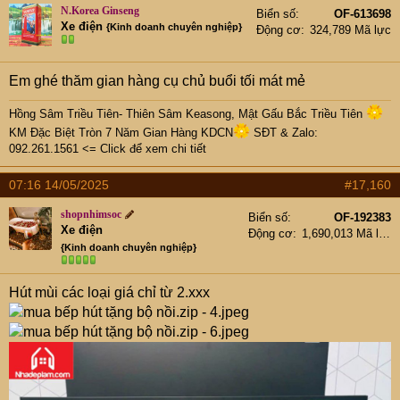
N.Korea Ginseng
Biển số
OF-613698
Xe điện
{Kinh doanh chuyên nghiệp}
Động cơ
324,789 Mã lực
Em ghé thăm gian hàng cụ chủ buổi tối mát mẻ
Hồng Sâm Triều Tiên- Thiên Sâm Keasong, Mật Gấu Bắc Triều Tiên
KM Đặc Biệt Tròn 7 Năm Gian Hàng KDCN
SĐT & Zalo:
092.261.1561 <= Click để xem chi tiết
07:16 14/05/2025
#17,160
shopnhimsoc
Biển số
OF-192383
Xe điện
Động cơ
1,690,013 Mã lực
{Kinh doanh chuyên nghiệp}
Hút mùi các loại giá chỉ từ 2.xxx