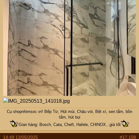
Cụ
shopnhimsoc
ơi! Bếp Từ, Hút mùi, Chậu vòi, Bệt xí, sen tắm, bồn
tắm, hút bụi
Gian hàng: Bosch, Cata, Cheft, Hafele, CHINOX...giá tốt
14:48 13/05/2025
#17,158