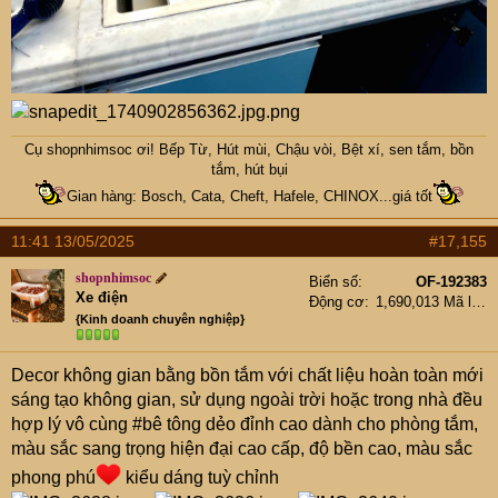
Cụ
shopnhimsoc
ơi! Bếp Từ, Hút mùi, Chậu vòi, Bệt xí, sen tắm, bồn
tắm, hút bụi
Gian hàng: Bosch, Cata, Cheft, Hafele, CHINOX...giá tốt
11:41 13/05/2025
#17,155
shopnhimsoc
Biển số
OF-192383
Xe điện
Động cơ
1,690,013 Mã lực
{Kinh doanh chuyên nghiệp}
Decor không gian bằng bồn tắm với chất liệu hoàn toàn mới
sáng tạo không gian, sử dụng ngoài trời hoặc trong nhà đều
hợp lý vô cùng #bê tông dẻo đỉnh cao dành cho phòng tắm,
màu sắc sang trọng hiện đại cao cấp, độ bền cao, màu sắc
phong phú
kiểu dáng tuỳ chỉnh