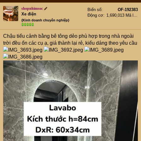
shopnhimsoc
Biển số
OF-192383
Xe điện
Động cơ
1,690,013 Mã lực
{Kinh doanh chuyên nghiệp}
Chậu tiểu cảnh bằng bê tông dẻo phù hợp trong nhà ngoài
trời đều ổn các cụ ạ, giá thành lại rẻ, kiểu dáng theo yêu cầu