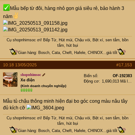
Mẫu bếp từ đôi, hàng nhỏ gọn giá siêu rẻ, bảo hành 3
năm
Cụ
shopnhimsoc
ơi! Bếp Từ, Hút mùi, Chậu vòi, Bệt xí, sen tắm, bồn
tắm, hút bụi
Gian hàng: Bosch, Cata, Cheft, Hafele, CHINOX...giá tốt
10:18 13/05/2025
#17,153
shopnhimsoc
Biển số
OF-192383
Xe điện
Động cơ
1,690,013 Mã lực
{Kinh doanh chuyên nghiệp}
Mẫu tủ chậu thông minh hiện đại bo góc cong màu nâu tây
đủ kích cỡ
Cụ
shopnhimsoc
ơi! Bếp Từ, Hút mùi, Chậu vòi, Bệt xí, sen tắm, bồn
tắm, hút bụi
Gian hàng: Bosch, Cata, Cheft, Hafele, CHINOX...giá tốt