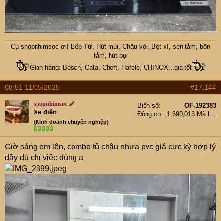
Cụ
shopnhimsoc
ơi! Bếp Từ, Hút mùi, Chậu vòi, Bệt xí, sen tắm, bồn
tắm, hút bụi
Gian hàng: Bosch, Cata, Cheft, Hafele, CHINOX...giá tốt
08:51 11/05/2025
#17,144
shopnhimsoc
Biển số
OF-192383
Xe điện
Động cơ
1,690,013 Mã lực
{Kinh doanh chuyên nghiệp}
Giờ sáng em lên, combo tủ chậu nhựa pvc giá cực kỳ hợp lý
đầy đủ chỉ việc dùng ạ