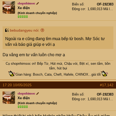
t
shopnhimsoc
Biển số
OF-192383
e
Xe điện
Động cơ
1,690,013 Mã lực
r
{Kinh doanh chuyên nghiệp}
bebudangyeu nói:
Ngoài ra e cũng đang tìm mua bếp từ bosh. Mợ Sóc tư
vấn và báo giá giúp e với ạ
Dạ vâng em tư vấn luôn cho mợ ạ
Cụ
shopnhimsoc
ơi! Bếp Từ, Hút mùi, Chậu vòi, Bệt xí, sen tắm, bồn
tắm, hút bụi
Gian hàng: Bosch, Cata, Cheft, Hafele, CHINOX...giá tốt
17:20 10/05/2025
#17,142
shopnhimsoc
Biển số
OF-192383
Xe điện
Động cơ
1,690,013 Mã lực
{Kinh doanh chuyên nghiệp}