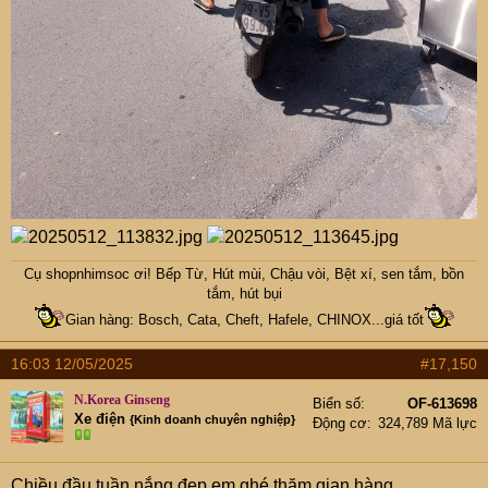
Cụ
shopnhimsoc
ơi! Bếp Từ, Hút mùi, Chậu vòi, Bệt xí, sen tắm, bồn
tắm, hút bụi
Gian hàng: Bosch, Cata, Cheft, Hafele, CHINOX...giá tốt
16:03 12/05/2025
#17,150
N.Korea Ginseng
Biển số
OF-613698
Xe điện
{Kinh doanh chuyên nghiệp}
Động cơ
324,789 Mã lực
Chiều đầu tuần nắng đẹp em ghé thăm gian hàng