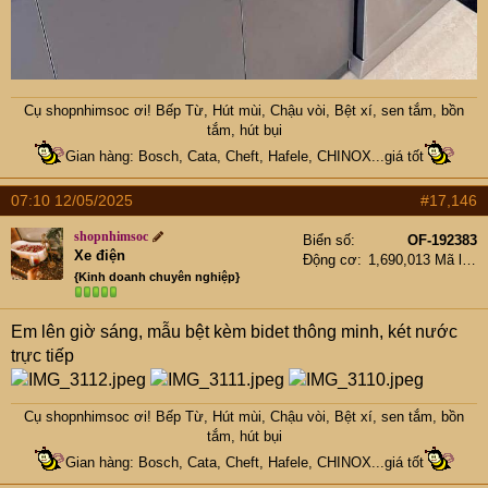
Cụ
shopnhimsoc
ơi! Bếp Từ, Hút mùi, Chậu vòi, Bệt xí, sen tắm, bồn
tắm, hút bụi
Gian hàng: Bosch, Cata, Cheft, Hafele, CHINOX...giá tốt
07:10 12/05/2025
#17,146
shopnhimsoc
Biển số
OF-192383
Xe điện
Động cơ
1,690,013 Mã lực
{Kinh doanh chuyên nghiệp}
Em lên giờ sáng, mẫu bệt kèm bidet thông minh, két nước
trực tiếp
Cụ
shopnhimsoc
ơi! Bếp Từ, Hút mùi, Chậu vòi, Bệt xí, sen tắm, bồn
tắm, hút bụi
Gian hàng: Bosch, Cata, Cheft, Hafele, CHINOX...giá tốt