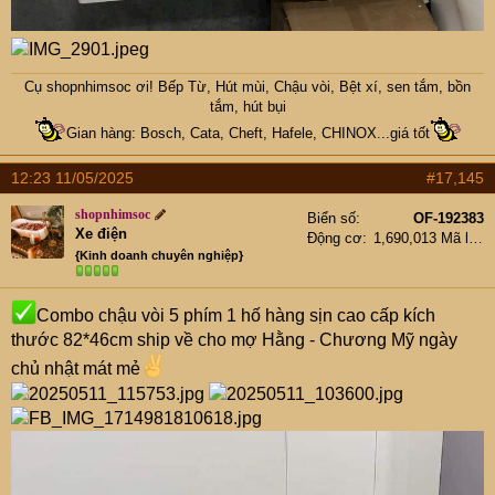
Cụ
shopnhimsoc
ơi! Bếp Từ, Hút mùi, Chậu vòi, Bệt xí, sen tắm, bồn
tắm, hút bụi
Gian hàng: Bosch, Cata, Cheft, Hafele, CHINOX...giá tốt
12:23 11/05/2025
#17,145
shopnhimsoc
Biển số
OF-192383
Xe điện
Động cơ
1,690,013 Mã lực
{Kinh doanh chuyên nghiệp}
Combo chậu vòi 5 phím 1 hố hàng sịn cao cấp kích
thước 82*46cm ship về cho mợ Hằng - Chương Mỹ ngày
chủ nhật mát mẻ