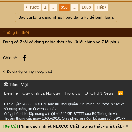
Trước
1
…
858
…
1068
Tiếp
Bác vui lòng đăng nhập hoặc đăng ký để bình luận.
Thông tin thớt
Đang có
7
tài xế đang nghía thớt này. (
0
lái chính và
7
lái phụ)
Facebook
Chia sẻ:
Đồ gia dụng - nội ngoại thất
Tiếng Việt
Liên hệ
Quy định và Nội quy
Trợ giúp
OTOFUN News
R
S
S
Bản quyền 2006 OTOFUN, bảo lưu mọi quyền. Ghi rõ nguồn "otofun.net" khi
sử dụng thông tin từ website này.
Giấy phép thiết lập mạng xã hội số 245/GP-BTTTT của Bộ Thông tin và
Truyền thông cấp ngày 13/05/2016; Giấy phép sửa đổi, bổ sung số 459/GP-
BTTTT cấp ngày 28/10/2019; Giấy xác nhận thay đổi địa chỉ thay đổi địa chỉ
[Xe Cộ]
Phim cách nhiệt NEXCO: Chất lượng thật - giá thật. Giá 
trụ sở chính trong Giấy phép thiết lập mạng xã hội trên mạng số 137/GXN-