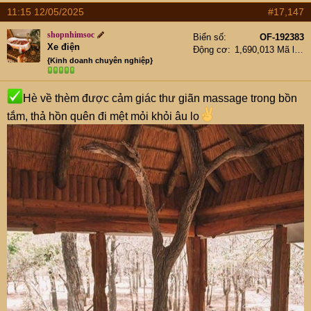
11:15 12/05/2025
#17,147
shopnhimsoc
Biển số
OF-192383
Xe điện
Động cơ
1,690,013 Mã lực
{Kinh doanh chuyên nghiệp}
Hè về thèm được cảm giác thư giãn massage trong bồn
tắm, thả hồn quên đi mệt mỏi khỏi âu lo