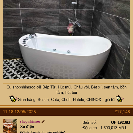
Cụ
shopnhimsoc
ơi! Bếp Từ, Hút mùi, Chậu vòi, Bệt xí, sen tắm, bồn
tắm, hút bụi
Gian hàng: Bosch, Cata, Cheft, Hafele, CHINOX...giá tốt
11:18 12/05/2025
#17,148
shopnhimsoc
Biển số
OF-192383
Xe điện
Động cơ
1,690,013 Mã lực
{Kinh doanh chuyên nghiệp}