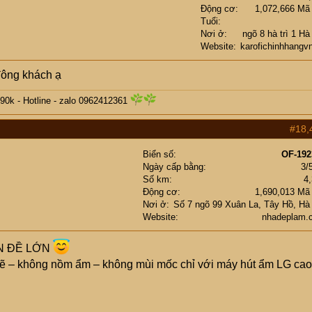
Động cơ
1,072,666 Mã
Tuổi
Nơi ở
ngõ 8 hà trì 1 Hà
Website
karofichinhhangv
đông khách ạ
90k -
Hotline - zalo 0962412361
#18,
Biển số
OF-192
Ngày cấp bằng
3/
Số km
4
Động cơ
1,690,013 Mã
Nơi ở
Số 7 ngõ 99 Xuân La, Tây Hồ, Hà
Website
nhadeplam.
N ĐỀ LỚN
sẽ – không nồm ẩm – không mùi mốc chỉ với máy hút ẩm LG cao