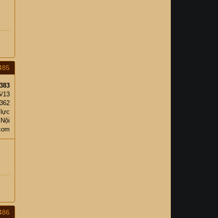
485
383
5/13
,362
 lực
 Nội
com
486