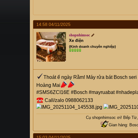
a
g
d
ử
s
i
t
a
14:58 04/11/2025
r
shopnhimsoc
t
Xe điện
e
{Kinh doanh chuyên nghiệp}
r
Thoát ế ngày Rằm! Máy rửa bát Bosch ser
Hoàng Mai
#SMS6ZCI16E #Bosch #mayruabat #nhadepl
Call/zalo 0988062133
Cụ
shopnhimsoc
ơi! Bếp Từ, 
Gian hàng: Bosc
15:03 04/11/2025