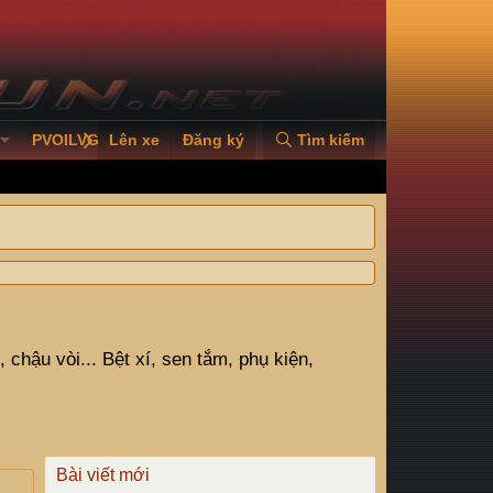
PVOILVGC2026
Lên xe
Đăng ký
Tìm kiếm
hậu vòi... Bệt xí, sen tắm, phụ kiện,
Bài viết mới