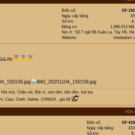
Biển số
OF-192
Ngày cấp bằng
3/
Số km
4
Động cơ
1,690,013 Mã
Nơi ở
Số 7 ngõ 99 Xuân La, Tây Hồ, Hà
Website
nhadeplam.
Giá Ah
Hút mùi, Chậu vòi, Bệt xí, sen tắm, bồn tắm, hút bụi
h, Cata, Cheft, Hafele, CHINOX...giá tốt
#18,
Biển số
OF-418
Ngày cấp bằng
22/
Số km
8