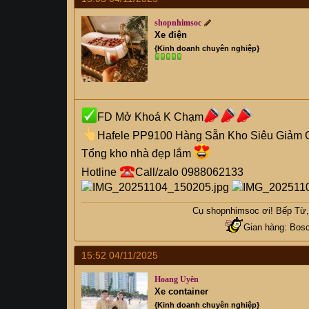
shopnhimsoc
Xe điện
{Kinh doanh chuyên nghiệp}
FD Mở Khoá K Chạm
Hafele PP9100 Hàng Sẵn Kho Siêu Giảm 
Tổng kho nhà đẹp lắm
Hotline
Call/zalo 0988062133
Cụ
shopnhimsoc
ơi! Bếp Từ, 
Gian hàng: Bosc
15:52 04/11/2025
Hoang Uyên
Xe container
{Kinh doanh chuyên nghiệp}