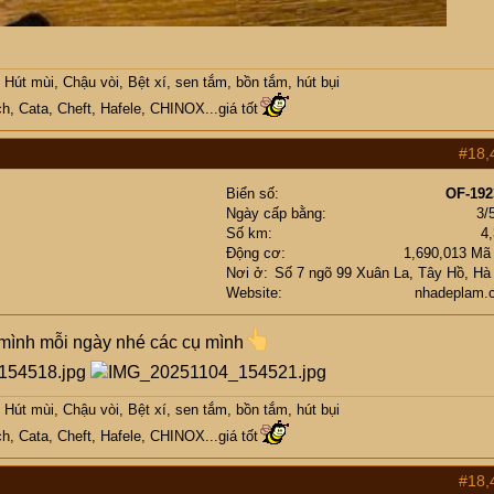
Hút mùi, Chậu vòi, Bệt xí, sen tắm, bồn tắm, hút bụi
h, Cata, Cheft, Hafele, CHINOX...giá tốt
#18,
Biển số
OF-192
Ngày cấp bằng
3/
Số km
4
Động cơ
1,690,013 Mã
Nơi ở
Số 7 ngõ 99 Xuân La, Tây Hồ, Hà
Website
nhadeplam.
mình mỗi ngày nhé các cụ mình
Hút mùi, Chậu vòi, Bệt xí, sen tắm, bồn tắm, hút bụi
h, Cata, Cheft, Hafele, CHINOX...giá tốt
#18,