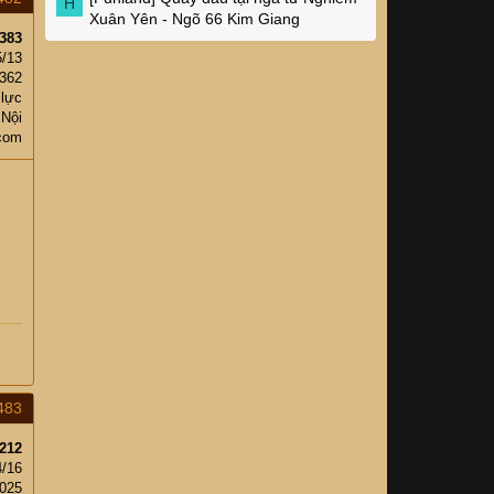
H
Xuân Yên - Ngõ 66 Kim Giang
383
5/13
,362
 lực
 Nội
com
483
212
4/16
,025