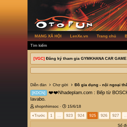
MẠNG XÃ HỘI
LenXe.vn
Trang chủ
B
Tìm kiếm
[VGC]
Đăng ký tham gia GYMKHANA CAR GAME
Diễn đàn
Chợ giời
Đồ gia dụng - nội ngoại th
❤️❤️Nhadeplam.com : Bếp từ BOSCH, C
[KDCN]
lavabo.
T
N
shopnhimsoc
15/6/18
h
g
Trước
1
…
923
924
925
926
927
r
à
e
y
Số đi