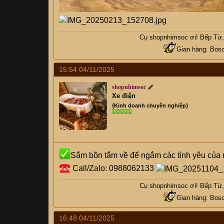
Cụ
shopnhimsoc
ơi! Bếp Từ, 
Gian hàng: Bosc
15:54 04/11/2025
shopnhimsoc
Xe điện
{Kinh doanh chuyên nghiệp}
Sắm bồn tắm về để ngắm các tình yêu của 
Call/Zalo: 0988062133
Cụ
shopnhimsoc
ơi! Bếp Từ, 
Gian hàng: Bosc
16:48 04/11/2025