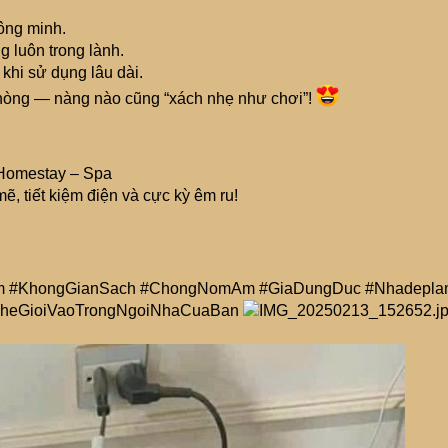
hông minh.
 luôn trong lành.
 khi sử dụng lâu dài.
 phòng — nàng nào cũng “xách nhẹ như chơi”!
 Homestay – Spa
, tiết kiệm điện và cực kỳ êm ru!
 #KhongGianSach #ChongNomAm #GiaDungDuc #Nhadepla
heGioiVaoTrongNgoiNhaCuaBan