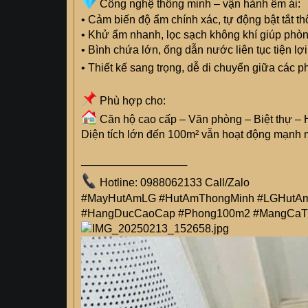
Công nghệ thông minh – vận hành êm ái:
• Cảm biến độ ẩm chính xác, tự động bật tắt t
• Khử ẩm nhanh, lọc sạch không khí giúp phòng
• Bình chứa lớn, ống dẫn nước liên tục tiện lợi
• Thiết kế sang trọng, dễ di chuyển giữa các
Phù hợp cho:
Căn hộ cao cấp – Văn phòng – Biệt thự –
Diện tích lớn đến 100m² vẫn hoạt động mạnh mẽ
──────────────
Hotline: 0988062133 Call/Zalo
#MayHutAmLG #HutAmThongMinh #LGHutAm
#HangDucCaoCap #Phong100m2 #MangCaT