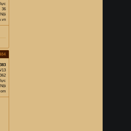
 lực
36
 Nội
n.vn
484
383
5/13
,362
 lực
 Nội
com