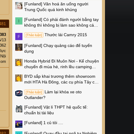
[Funland]
Văn hoá ăn uống người
Trung Quốc quá kinh khủng
[Funland]
Có phải đánh người bằng tay
I
481
không thì không bị làm sao không các
cụ?
383
Thước lái Camry 2015
[Thảo luận]
F
5/13
,362
[Funland]
Chạy quảng cáo để tuyển
 lực
dụng
 Nội
Honda Hybrid Đi Muôn Nơi - Kể chuyện
com
chuyến đi mùa hè, rinh lều camping
Naturehike 4 triệu về nhà!
BYD sắp khai trương thêm showroom
mới HTA Hà Đông, các cụ phía Tây có
thêm chỗ xem xe rồi!
Làm lại khóa xe oto
[Thảo luận]
Outlander?
[Funland]
Vật lí THPT hệ quốc tế:
chuẩn bị tài liệu
[Funland]
1 củ tỏi ....
[Funland]
Quay đầu tại ngã tư Nghiêm
482