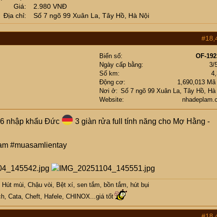
Giá
2.980 VNĐ
Địa chỉ
Số 7 ngõ 99 Xuân La, Tây Hồ, Hà Nội
#18,
Biển số
OF-192
Ngày cấp bằng
3/
Số km
4
Động cơ
1,690,013 Mã
Nơi ở
Số 7 ngõ 99 Xuân La, Tây Hồ, Hà
Website
nhadeplam.
i 6 nhập khẩu Đức
3 giàn rửa full tính năng cho Mợ Hằng -
am #muasamlientay
Hút mùi, Chậu vòi, Bệt xí, sen tắm, bồn tắm, hút bụi
h, Cata, Cheft, Hafele, CHINOX...giá tốt
#18,