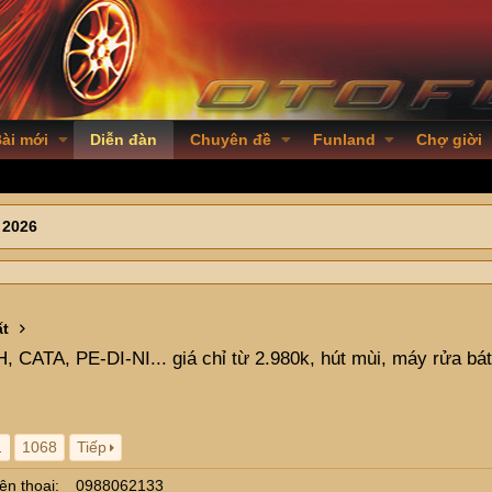
ài mới
Diễn đàn
Chuyên đề
Funland
Chợ giời
 2026
ất
ATA, PE-DI-NI... giá chỉ từ 2.980k, hút mùi, máy rửa bát, c
…
1068
Tiếp
ện thoại
0988062133