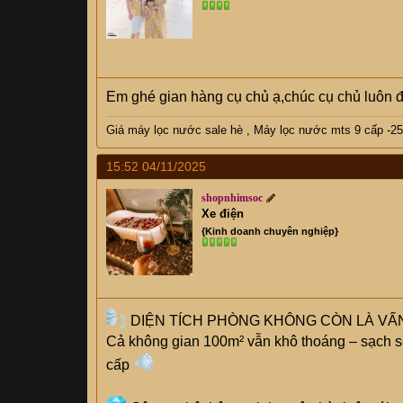
Em ghé gian hàng cụ chủ ạ,chúc cụ chủ luôn 
Giá máy lọc nước sale hè
,
Máy lọc nước mts 9 cấp -25
15:52 04/11/2025
shopnhimsoc
Xe điện
{Kinh doanh chuyên nghiệp}
DIỆN TÍCH PHÒNG KHÔNG CÒN LÀ VẤ
Cả không gian 100m² vẫn khô thoáng – sạch 
cấp