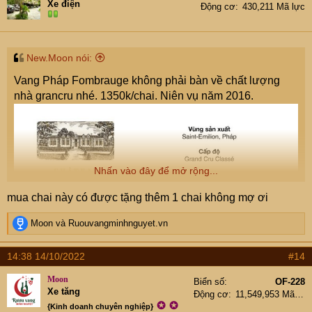
Xe điện
Động cơ
430,211 Mã lực
o
n
s
:
New.Moon nói:
Vang Pháp Fombrauge không phải bàn về chất lượng
nhà grancru nhé. 1350k/chai. Niên vụ năm 2016.
Nhấn vào đây để mở rộng...
mua chai này có được tặng thêm 1 chai không mợ ơi
R
Moon
và
Ruouvangminhnguyet.vn
e
a
14:38 14/10/2022
#14
c
t
Moon
Biển số
OF-228
i
Xe tăng
Động cơ
11,549,953 Mã lực
o
✪
✪
{Kinh doanh chuyên nghiệp}
n