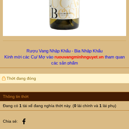
Rượu Vang Nhập Khẩu - Bia Nhập Khẩu
Kính mời các Cụ/ Mợ vào
ruouvangminhnguyet.vn
tham quan
các sản phẩm
Hotline/ Zalo -
New.Moon:
0912655199
Thớt đang đóng
Thông tin thớt
Đang có
1
tài xế đang nghía thớt này. (
0
lái chính và
1
lái phụ)
Facebook
Chia sẻ: