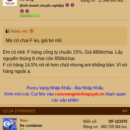
Động cơ
11,549,953 Mã lực
o
✪
✪
{Kinh doanh chuyên nghiệp}
n
✪
✪
s
:
Mata nói:
Mợ có chai F ko, giá bn nhỉ.
Em có nhé. F hàng công ty chuẩn 15%. Giá 860k/chai. Lấy
nguyên thùng 6 chai còn 850k/chai.
F có hàng 14,5% nó rẻ hơn chút nhưng em không bán. Vì nó
hàng ngoài ạ.
Rượu Vang Nhập Khẩu - Bia Nhập Khẩu
Kính mời các Cụ/ Mợ vào
ruouvangminhnguyet.vn
tham quan
các sản phẩm
Hotline/ Zalo -
New.Moon:
0912655199
12:24 27/09/2022
#4
Mata
Biển số
OF-123375
Xe container
Động cơ
460,705 Mã lực