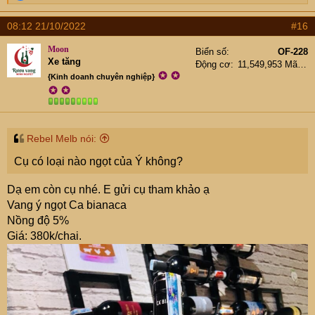
e
a
08:12 21/10/2022
#16
c
t
Moon
Biển số
OF-228
i
Xe tăng
Động cơ
11,549,953 Mã lực
o
✪
✪
{Kinh doanh chuyên nghiệp}
n
✪
✪
s
:
Rebel Melb nói:
Cụ có loại nào ngọt của Ý không?
Dạ em còn cụ nhé. E gửi cụ tham khảo ạ
Vang ý ngọt Ca bianaca
Nồng độ 5%
Giá: 380k/chai.