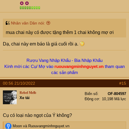
✪
✪
s
:
Nhân văn Dân nói:
mua chai này có được tặng thêm 1 chai không mợ ơi
Dạ, chai này em báo là giá cuối rồi ạ.
Rượu Vang Nhập Khẩu - Bia Nhập Khẩu
Kính mời các Cụ/ Mợ vào
ruouvangminhnguyet.vn
tham quan
các sản phẩm
Hotline/ Zalo -
New.Moon:
0912655199
00:56 21/10/2022
#15
Rebel Melb
Biển số
OF-804597
Xe tải
Động cơ
10,198 Mã lực
Cụ có loại nào ngọt của Ý không?
R
Moon
và
Ruouvangminhnguyet.vn