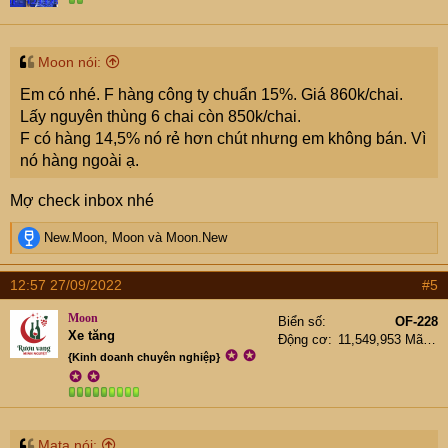
Moon nói:
Em có nhé. F hàng công ty chuẩn 15%. Giá 860k/chai.
Lấy nguyên thùng 6 chai còn 850k/chai.
F có hàng 14,5% nó rẻ hơn chút nhưng em không bán. Vì
nó hàng ngoài ạ.
Mợ check inbox nhé
R
New.Moon
,
Moon
và
Moon.New
e
a
12:57 27/09/2022
#5
c
t
Moon
Biển số
OF-228
i
Xe tăng
Động cơ
11,549,953 Mã lực
o
✪
✪
{Kinh doanh chuyên nghiệp}
n
✪
✪
s
:
Mata nói: