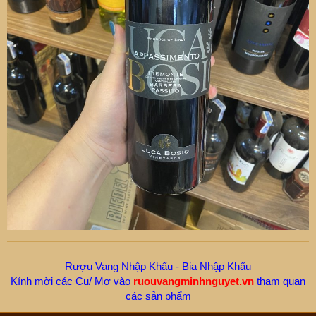
Rượu Vang Nhập Khẩu - Bia Nhập Khẩu
Kính mời các Cụ/ Mợ vào
ruouvangminhnguyet.vn
tham quan
các sản phẩm
Hotline/ Zalo -
New.Moon:
0912655199