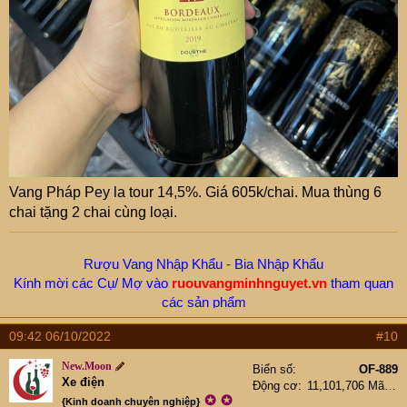
Vang Pháp Pey la tour 14,5%. Giá 605k/chai. Mua thùng 6
chai tặng 2 chai cùng loại.
Rượu Vang Nhập Khẩu - Bia Nhập Khẩu
Kính mời các Cụ/ Mợ vào
ruouvangminhnguyet.vn
tham quan
các sản phẩm
Hotline/ Zalo -
New.Moon:
0912655199
09:42 06/10/2022
#10
New.Moon
Biển số
OF-889
Xe điện
Động cơ
11,101,706 Mã lực
✪
✪
{Kinh doanh chuyên nghiệp}