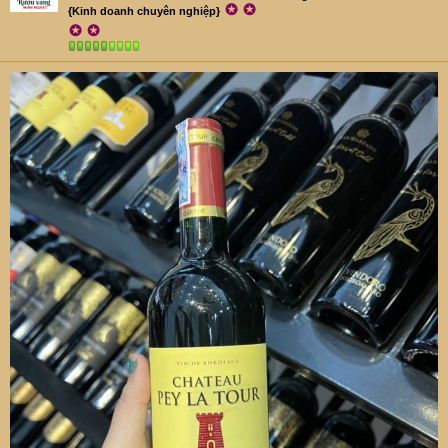
✪
✪
{Kinh doanh chuyên nghiệp}
✪
✪