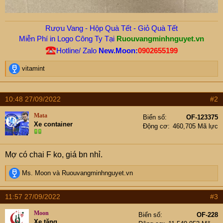
Rượu Vang - Hộp Quà Tết - Giỏ Quà Tết
Miễn Phí in Logo Công Ty Tại
Ruouvangminhnguyet.vn
Hotline/ Zalo
New.Moon:
0902655199
R
vitamint
e
a
c
10:48 27/09/2022
#2
t
i
Mata
Biển số
OF-123375
o
Xe container
Động cơ
460,705 Mã lực
n
s
:
Mợ có chai F ko, giá bn nhỉ.
R
Ms. Moon
và
Ruouvangminhnguyet.vn
e
a
11:57 27/09/2022
#3
c
t
Moon
Biển số
OF-228
i
Xe tăng