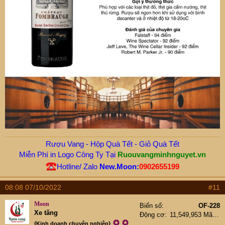
Rượu Vang - Hộp Quà Tết - Giỏ Quà Tết
Miễn Phí in Logo Công Ty Tại
Ruouvangminhnguyet.vn
Hotline/ Zalo
New.Moon:
0902655199
08:08 07/10/2022
#11
Moon
Biển số
OF-228
Xe tăng
Động cơ
11,549,953 Mã lực
✪
✪
{Kinh doanh chuyên nghiệp}