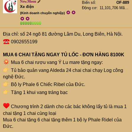
e
New.Moon
Biển số
OF-889
r
Xe điện
Động cơ
11,101,706 Mã lực
✪
✪
{Kinh doanh chuyên nghiệp}
✪
✪
Địa chỉ: số 24 ngõ 81 đường Lâm Du, Long Biên, Hà Nội.
0902655199
MUA 6 CHAI TẶNG NGAY TỦ LỐC - ĐƠN HÀNG 8100K
Mua 6 chai rượu vang Ý Lu mare tặng ngay:
Tủ bảo quản vang Aldeda 24 chai chai chạy Log công
nghệ Đức.
Bộ ly Phale 6 Chiếc Ribel của Đức.
Tặng 1 khui vang tráng bạc
Chương trình 2 dành cho các bác không lấy tủ là mua 1
chai tặng 1 chai cùng loại
Mua 6 chai tặng 6 chai tặng thêm 1 bộ ly Phale Ridel của
Đức.