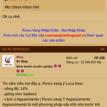
Mợ check inbox nhé
Ok cụ nhé.
Rượu Vang Nhập Khẩu - Bia Nhập Khẩu
Kính mời các Cụ/ Mợ vào
ruouvangminhnguyet.vn
tham quan
các sản phẩm
Hotline/ Zalo -
New.Moon:
0912655199
09:39 29/09/2022
#6
Moon
Biển số
OF-228
Xe tăng
Động cơ
11,549,953 Mã lực
✪
✪
{Kinh doanh chuyên nghiệp}
✪
✪
Tin siêu siêu hot đây ạ. Rượu vang ý Luca boss
- nồng độ: 14%
- giống nho: barbera
- cách ủ Appasimento ( Rượu vang Ý Appassimento
Appassimento là một phương pháp sấy khô nho trước khi