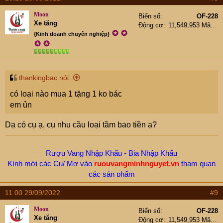
c
t
Moon
Biển số
OF-228
i
Xe tăng
Động cơ
11,549,953 Mã lực
o
✪
✪
{Kinh doanh chuyên nghiệp}
n
✪
✪
s
:
thankingbac nói:
có loại nào mua 1 tặng 1 ko bác
em ủn
Dạ có cụ ạ, cụ nhu cầu loại tầm bao tiền ạ?
Rượu Vang Nhập Khẩu - Bia Nhập Khẩu
Kính mời các Cụ/ Mợ vào
ruouvangminhnguyet.vn
tham quan
các sản phẩm
Hotline/ Zalo -
New.Moon:
0912655199
11:00 29/09/2022
#9
Moon
Biển số
OF-228
Xe tăng
Động cơ
11,549,953 Mã lực