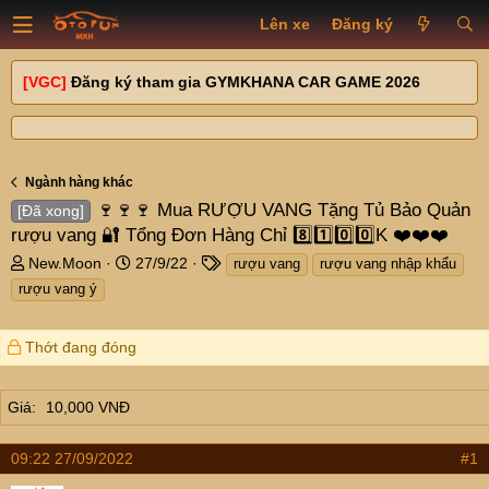
Lên xe
Đăng ký
[VGC]
Đăng ký tham gia GYMKHANA CAR GAME 2026
Ngành hàng khác
🍷🍷🍷 Mua RƯỢU VANG Tặng Tủ Bảo Quản
[Đã xong]
rượu vang 🔐 Tổng Đơn Hàng Chỉ 8️⃣1️⃣0️⃣0️⃣K ❤️❤️❤️
T
N
T
New.Moon
27/9/22
rượu vang
rượu vang nhập khẩu
h
g
a
rượu vang ý
r
à
g
e
y
s
a
g
Thớt đang đóng
d
ử
s
i
Giá
t
10,000 VNĐ
a
r
09:22 27/09/2022
#1
t