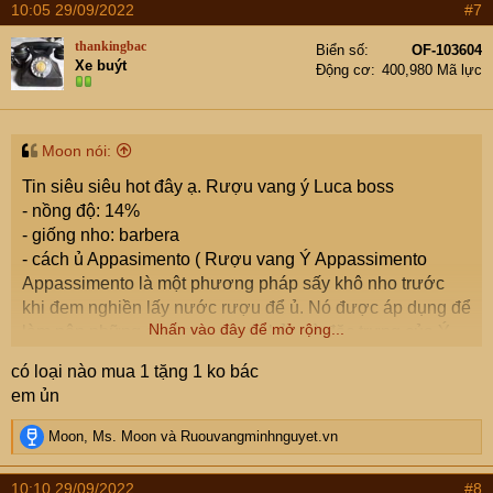
10:05 29/09/2022
#7
thankingbac
Biển số
OF-103604
Xe buýt
Động cơ
400,980 Mã lực
Moon nói:
Tin siêu siêu hot đây ạ. Rượu vang ý Luca boss
- nồng độ: 14%
- giống nho: barbera
- cách ủ Appasimento ( Rượu vang Ý Appassimento
Appassimento là một phương pháp sấy khô nho trước
khi đem nghiền lấy nước rượu để ủ. Nó được áp dụng để
Nhấn vào đây để mở rộng...
làm nên những chai rượu tuyệt hảo và đặc trưng của Ý
như Amarone, Recioto và Ripasso. Chờ khi vườn nho
có loại nào mua 1 tặng 1 ko bác
chín đậm, những chùm nho chất lượng nhất sẽ được lựa
em ủn
chọn đúng thời điểm để độ ngọt cao nhất. )
- Phân hạng: DOC ( phân hạng cao cấp nhất của ý)
R
Moon
,
Ms. Moon
và
Ruouvangminhnguyet.vn
e
Cái chính là giá siêu yêu: 595k/chai. Mua 2
a
chai tặng 1 chai cùng loại (km áp dụng cho 10 ngày)
10:10 29/09/2022
#8