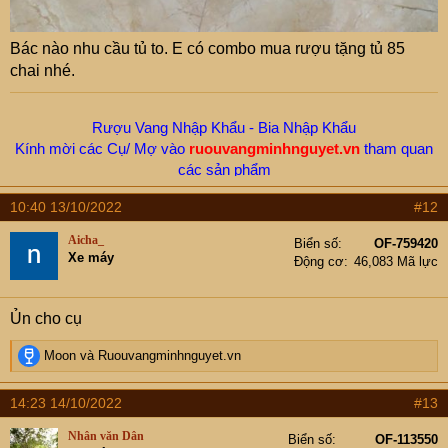
Bác nào nhu cầu tủ to. E có combo mua rượu tặng tủ 85
chai nhé.
Rượu Vang Nhập Khẩu - Bia Nhập Khẩu
Kính mời các Cụ/ Mợ vào
ruouvangminhnguyet.vn
tham quan
các sản phẩm
Hotline/ Zalo -
New.Moon:
0912655199
10:40 13/10/2022
#12
Aicha_
Biển số
OF-759420
Xe máy
Động cơ
46,083 Mã lực
Ủn cho cụ
R
Moon
và
Ruouvangminhnguyet.vn
e
a
14:23 14/10/2022
#13
c
t
Nhân văn Dân
Biển số
OF-113550
i