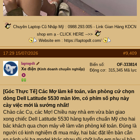
Chuyên Laptop Cũ Nhập Mỹ : 0988.293.005 -
Link Gian Hàng KDCN
shop em ạ - CLICK HERE -->>
Website em :
https://laptopdt.com/
17:29 15/07/2026
#9,409
laptopdt
Biển số
OF-333814
Xe điện
{Kinh doanh chuyên nghiệp}
Động cơ
315,345 Mã lực
✪
[Góc Thực Tế] Các Mợ làm kế toán, văn phòng cứ chọn
dòng Dell Latitude 5530 màn lớn, có phím số phụ này
cày việc mới là sướng nhất!
Chào các Cụ, các Mợ! Chiều nay nhà em vừa bàn giao
xong chiếc Dell Latitude 5530 hàng tuyển chuẩn Mỹ cho hai
bác khách qua chọn máy về làm văn phòng kế toán. Đúng là
người có kinh nghiệm đi mua máy, hai bác đặt lên bàn cân
so sánh vài ba model khác nhau rồi chốt luôn em này vì bàn