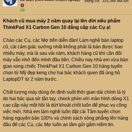
Động cơ
315,345 Mã lực
✪
Khách cũ mua máy 2 năm quay lại lên đời siêu phẩm
ThinkPad X1 Carbon Gen 10 đẳng cấp các Cụ ạ!
Chào các Cụ, các Mợ trên diễn đàn! Làm nghề bán laptop
cũ, cái cảm giác sướng nhất không phải là bán được bao
nhiêu máy, mà là sau vài năm, khách hàng cũ khi cần đổi
máy vẫn nhớ đến mình đầu tiên. Chiều nay nhà em vừa bàn
giao xong chiếc ThinkPad X1 Carbon Gen 10 hàng tuyển
chọn từ Mỹ đẹp keng cho hai bác khách quen đã ủng hộ
LaptopDT từ 2 năm trước.
Chất lượng máy dùng ổn định suốt thời gian dài chính là lý
do hai bác qua sờ tận tay, check phím với màn hình dòng X1
cao cấp này một hồi là dứt khoát chốt luôn để phục vụ công
việc mới. Nhà em làm nghề luôn đặt cái Tâm tuyển chọn
hàng nguyên bản 100% và chính sách sòng phẳng lên hàng
đầu để các Cụ, các Mợ luôn an tâm gửi gắm niềm tin.