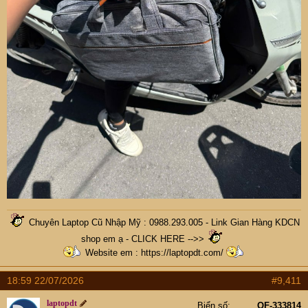
Chuyên Laptop Cũ Nhập Mỹ : 0988.293.005 -
Link Gian Hàng KDCN
shop em ạ - CLICK HERE -->>
Website em :
https://laptopdt.com/
18:59 22/07/2026
#9,411
laptopdt
Biển số
OF-333814