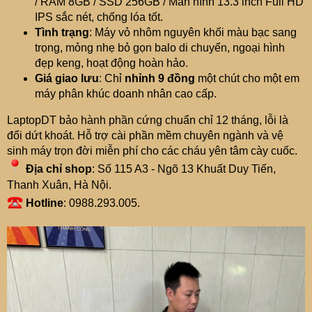
/ RAM 8GB / SSD 256GB / Màn hình 13.3 inch Full HD
IPS sắc nét, chống lóa tốt.
Tình trạng
: Máy vỏ nhôm nguyên khối màu bạc sang
trọng, mỏng nhẹ bỏ gọn balo di chuyển, ngoại hình
đẹp keng, hoạt động hoàn hảo.
Giá giao lưu
: Chỉ
nhỉnh 9 đồng
một chút cho một em
máy phân khúc doanh nhân cao cấp.
LaptopDT bảo hành phần cứng chuẩn chỉ 12 tháng, lỗi là
đổi dứt khoát. Hỗ trợ cài phần mềm chuyên ngành và vệ
sinh máy trọn đời miễn phí cho các cháu yên tâm cày cuốc.
Địa chỉ shop
: Số 115 A3 - Ngõ 13 Khuất Duy Tiến,
Thanh Xuân, Hà Nội.
Hotline
: 0988.293.005.