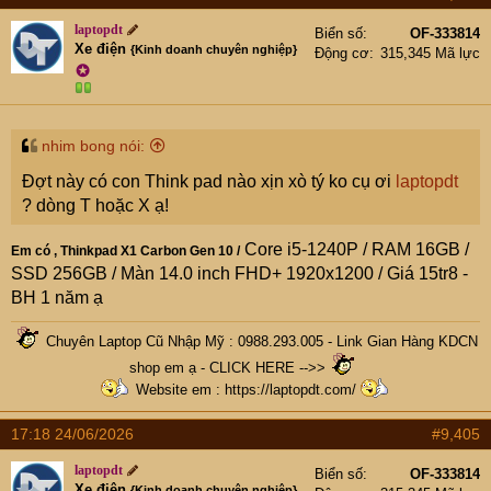
laptopdt
Biển số
OF-333814
Xe điện
{Kinh doanh chuyên nghiệp}
Động cơ
315,345 Mã lực
✪
nhim bong nói:
Đợt này có con Think pad nào xịn xò tý ko cụ ơi
laptopdt
? dòng T hoặc X ạ!
Core i5-1240P / RAM 16GB /
Em có , Thinkpad X1 Carbon Gen 10 /
SSD 256GB / Màn 14.0 inch FHD+ 1920x1200 / Giá 15tr8 -
BH 1 năm ạ
Chuyên Laptop Cũ Nhập Mỹ : 0988.293.005 -
Link Gian Hàng KDCN
shop em ạ - CLICK HERE -->>
Website em :
https://laptopdt.com/
17:18 24/06/2026
#9,405
laptopdt
Biển số
OF-333814
Xe điện
{Kinh doanh chuyên nghiệp}