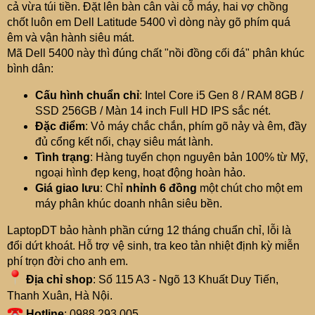
cả vừa túi tiền. Đặt lên bàn cân vài cỗ máy, hai vợ chồng
chốt luôn em Dell Latitude 5400 vì dòng này gõ phím quá
êm và vận hành siêu mát.
Mã Dell 5400 này thì đúng chất "nồi đồng cối đá" phân khúc
bình dân:
Cấu hình chuẩn chỉ
: Intel Core i5 Gen 8 / RAM 8GB /
SSD 256GB / Màn 14 inch Full HD IPS sắc nét.
Đặc điểm
: Vỏ máy chắc chắn, phím gõ nảy và êm, đầy
đủ cổng kết nối, chạy siêu mát lành.
Tình trạng
: Hàng tuyển chọn nguyên bản 100% từ Mỹ,
ngoại hình đẹp keng, hoạt động hoàn hảo.
Giá giao lưu
: Chỉ
nhỉnh 6 đồng
một chút cho một em
máy phân khúc doanh nhân siêu bền.
LaptopDT bảo hành phần cứng 12 tháng chuẩn chỉ, lỗi là
đổi dứt khoát. Hỗ trợ vệ sinh, tra keo tản nhiệt định kỳ miễn
phí trọn đời cho anh em.
Địa chỉ shop
: Số 115 A3 - Ngõ 13 Khuất Duy Tiến,
Thanh Xuân, Hà Nội.
Hotline
: 0988.293.005.