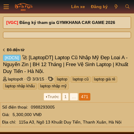
Lên xe
Đăng ký
[VGC]
Đăng ký tham gia GYMKHANA CAR GAME 2026
Đồ điện tử
🚀 [LaptopDT] Laptop Cũ Nhập Mỹ Đẹp Loại A -
[KDCN]
Nguyên Zin | BH 12 Tháng | Free Vệ Sinh Laptop | Khuất
Duy Tiến - Hà Nội.
T
N
T
laptopdt
3/3/15
laptop
laptop cũ
laptop giá rẻ
h
g
a
laptop nhập khẩu
laptop nhập mỹ
r
à
g
e
y
s
Trước
1
…
471
a
g
Số điện thoại
d
0988293005
ử
s
i
Giá
5,300,000 VNĐ
t
Địa chỉ
115a A3, Ngõ 13 Khuất Duy Tiến, Thanh Xuân, Hà Nội
a
r