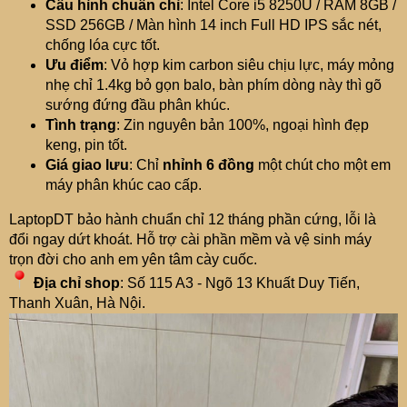
Cấu hình chuẩn chỉ
: Intel Core i5 8250U / RAM 8GB /
SSD 256GB / Màn hình 14 inch Full HD IPS sắc nét,
chống lóa cực tốt.
Ưu điểm
: Vỏ hợp kim carbon siêu chịu lực, máy mỏng
nhẹ chỉ 1.4kg bỏ gọn balo, bàn phím dòng này thì gõ
sướng đứng đầu phân khúc.
Tình trạng
: Zin nguyên bản 100%, ngoại hình đẹp
keng, pin tốt.
Giá giao lưu
: Chỉ
nhỉnh 6 đồng
một chút cho một em
máy phân khúc cao cấp.
LaptopDT bảo hành chuẩn chỉ 12 tháng phần cứng, lỗi là
đổi ngay dứt khoát. Hỗ trợ cài phần mềm và vệ sinh máy
trọn đời cho anh em yên tâm cày cuốc.
Địa chỉ shop
: Số 115 A3 - Ngõ 13 Khuất Duy Tiến,
Thanh Xuân, Hà Nội.