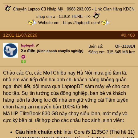
Chuyên Laptop Cũ Nhập Mỹ : 0988.293.005 -
Link Gian Hàng KDCN
shop em ạ - CLICK HERE -->>
Website em :
https://laptopdt.com/
12:01 11/07/2026
#9,408
laptopdt
Biển số
OF-333814
Xe điện
{Kinh doanh chuyên nghiệp}
Động cơ
315,345 Mã lực
✪
Chào các Cụ, các Mợ! Chiều nay Hà Nội mưa gió tầm tã,
nhà em vẫn tiếp đón hai anh chị khách hàng không quản
ngại thời tiết, đội mưa qua LaptopDT sắm máy về cho con
học tập. Sự tin tưởng của đồng nghiệp, bạn bè và khách
hàng luôn là động lực để nhà em giữ vững cái Tâm tuyển
chọn hàng zin nguyên bản 100% từ Mỹ.
Mã HP EliteBook 830 G8 này chạy siêu lành, mát máy và
cực kỳ bền bỉ, rất hợp cho các cháu học sinh, sinh viên:
Cấu hình chuẩn chỉ
: Intel Core i5 1135G7 (Thế hệ 11)