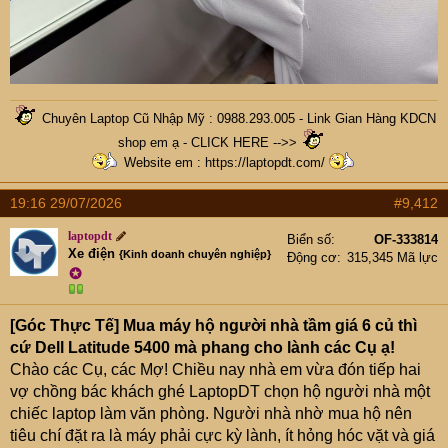
Chuyên Laptop Cũ Nhập Mỹ : 0988.293.005 -
Link Gian Hàng KDCN
shop em ạ - CLICK HERE -->>
Website em :
https://laptopdt.com/
19:16 29/07/2026
#9,412
laptopdt
Biển số
OF-333814
Xe điện
{Kinh doanh chuyên nghiệp}
Động cơ
315,345 Mã lực
✪
[Góc Thực Tế] Mua máy hộ người nhà tầm giá 6 củ thì
cứ Dell Latitude 5400 mà phang cho lành các Cụ ạ!
Chào các Cụ, các Mợ! Chiều nay nhà em vừa đón tiếp hai
vợ chồng bác khách ghé LaptopDT chọn hộ người nhà một
chiếc laptop làm văn phòng. Người nhà nhờ mua hộ nên
tiêu chí đặt ra là máy phải cực kỳ lành, ít hỏng hóc vặt và giá