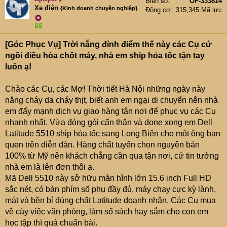
Biển số
OF-333814
Xe điện
{Kinh doanh chuyên nghiệp}
Động cơ
315,345 Mã lực
✪
[Góc Phục Vụ] Trời nắng đỉnh điểm thế này các Cụ cứ
ngồi điều hòa chốt máy, nhà em ship hỏa tốc tận tay
luôn ạ!
Chào các Cụ, các Mợ! Thời tiết Hà Nội những ngày này
nắng cháy da cháy thịt, biết anh em ngại di chuyển nên nhà
em đẩy mạnh dịch vụ giao hàng tận nơi để phục vụ các Cụ
nhanh nhất. Vừa đóng gói cẩn thận và done xong em Dell
Latitude 5510 ship hỏa tốc sang Long Biên cho một ông bạn
quen trên diễn đàn. Hàng chất tuyển chọn nguyên bản
100% từ Mỹ nên khách chẳng cần qua tận nơi, cứ tin tưởng
nhà em là lên đơn thôi ạ.
Mã Dell 5510 này sở hữu màn hình lớn 15.6 inch Full HD
sắc nét, có bàn phím số phụ đầy đủ, máy chạy cực kỳ lành,
mát và bền bỉ đúng chất Latitude doanh nhân. Các Cụ mua
về cày việc văn phòng, làm sổ sách hay sắm cho con em
học tập thì quá chuẩn bài.