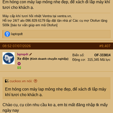
Em hóng con máy lap mỏng nhẹ đẹp, để xách đi lắp máy khí
tươi cho khách ạ.
Máy cấp khí tươi hồi nhiệt Ventra
tại ventra.vn,
Hỗ trợ 24/7 alo 096.829.6179 lắp đặt tận nhà ạ! Các cụ mợ Otofun tặng
500k [báo tư vấn giúp em mã Otofun]
R
laptopdt
e
a
08:52 07/07/2026
#9,407
c
t
laptopdt
Biển số
OF-333814
i
Xe điện
{Kinh doanh chuyên nghiệp}
Động cơ
315,345 Mã lực
o
✪
n
s
:
cuckoo.vn nói:
Em hóng con máy lap mỏng nhẹ đẹp, để xách đi lắp máy
khí tươi cho khách ạ.
Chào cụ, cụ còn nhu cầu ko ạ, em bị mất đăng nhập tk mấy
ngày nay