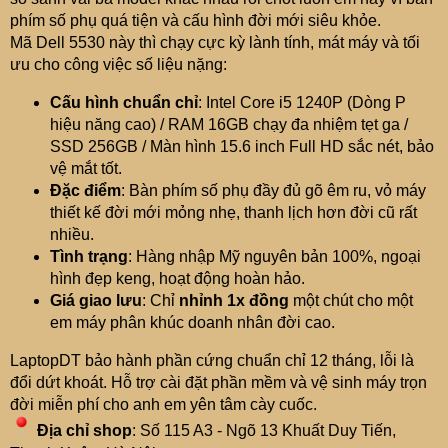
phím số phụ quá tiện và cấu hình đời mới siêu khỏe.
Mã Dell 5530 này thì chạy cực kỳ lành tính, mát máy và tối
ưu cho công việc số liệu nặng:
Cấu hình chuẩn chỉ
: Intel Core i5 1240P (Dòng P
hiệu năng cao) / RAM 16GB chạy đa nhiệm tẹt ga /
SSD 256GB / Màn hình 15.6 inch Full HD sắc nét, bảo
vệ mắt tốt.
Đặc điểm
: Bàn phím số phụ đầy đủ gõ êm ru, vỏ máy
thiết kế đời mới mỏng nhẹ, thanh lịch hơn đời cũ rất
nhiều.
Tình trạng
: Hàng nhập Mỹ nguyên bản 100%, ngoại
hình đẹp keng, hoạt động hoàn hảo.
Giá giao lưu
: Chỉ
nhỉnh 1x đồng
một chút cho một
em máy phân khúc doanh nhân đời cao.
LaptopDT bảo hành phần cứng chuẩn chỉ 12 tháng, lỗi là
đổi dứt khoát. Hỗ trợ cài đặt phần mềm và vệ sinh máy trọn
đời miễn phí cho anh em yên tâm cày cuốc.
Địa chỉ shop
: Số 115 A3 - Ngõ 13 Khuất Duy Tiến,