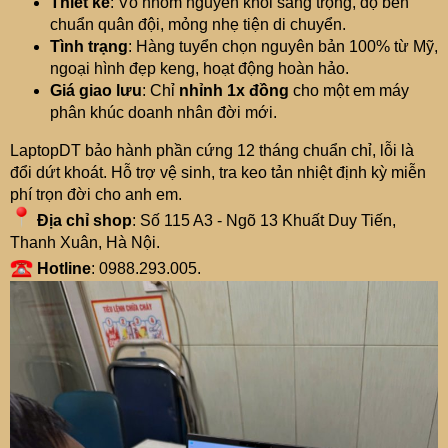
Thiết kế
: Vỏ nhôm nguyên khối sang trọng, độ bền
chuẩn quân đội, mỏng nhẹ tiện di chuyển.
Tình trạng
: Hàng tuyển chọn nguyên bản 100% từ Mỹ,
ngoại hình đẹp keng, hoạt động hoàn hảo.
Giá giao lưu
: Chỉ
nhỉnh 1x đồng
cho một em máy
phân khúc doanh nhân đời mới.
LaptopDT bảo hành phần cứng 12 tháng chuẩn chỉ, lỗi là
đổi dứt khoát. Hỗ trợ vệ sinh, tra keo tản nhiệt định kỳ miễn
phí trọn đời cho anh em.
Địa chỉ shop
: Số 115 A3 - Ngõ 13 Khuất Duy Tiến,
Thanh Xuân, Hà Nội.
Hotline
: 0988.293.005.