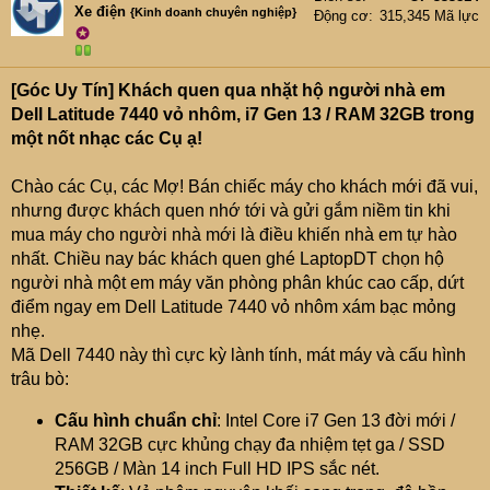
Xe điện
{Kinh doanh chuyên nghiệp}
Động cơ
315,345 Mã lực
✪
[Góc Uy Tín] Khách quen qua nhặt hộ người nhà em
Dell Latitude 7440 vỏ nhôm, i7 Gen 13 / RAM 32GB trong
một nốt nhạc các Cụ ạ!
Chào các Cụ, các Mợ! Bán chiếc máy cho khách mới đã vui,
nhưng được khách quen nhớ tới và gửi gắm niềm tin khi
mua máy cho người nhà mới là điều khiến nhà em tự hào
nhất. Chiều nay bác khách quen ghé LaptopDT chọn hộ
người nhà một em máy văn phòng phân khúc cao cấp, dứt
điểm ngay em Dell Latitude 7440 vỏ nhôm xám bạc mỏng
nhẹ.
Mã Dell 7440 này thì cực kỳ lành tính, mát máy và cấu hình
trâu bò:
Cấu hình chuẩn chỉ
: Intel Core i7 Gen 13 đời mới /
RAM 32GB cực khủng chạy đa nhiệm tẹt ga / SSD
256GB / Màn 14 inch Full HD IPS sắc nét.