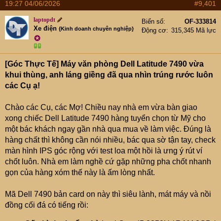
t
19:27 04/06/2026
#9,401
e
laptopdt
r
Biển số
OF-333814
Xe điện
{Kinh doanh chuyên nghiệp}
Động cơ
315,345 Mã lực
✪
[Góc Thực Tế] Máy văn phòng Dell Latitude 7490 vừa
khui thùng, anh láng giềng đã qua nhìn trúng rước luôn
các Cụ ạ!
Chào các Cụ, các Mợ! Chiều nay nhà em vừa bàn giao
xong chiếc Dell Latitude 7490 hàng tuyển chọn từ Mỹ cho
một bác khách ngay gần nhà qua mua về làm việc. Đúng là
hàng chất thì không cần nói nhiều, bác qua sờ tận tay, check
màn hình IPS góc rộng với test loa một hồi là ưng ý rút ví
chốt luôn. Nhà em làm nghề cứ gặp những pha chốt nhanh
gọn của hàng xóm thế này là ấm lòng nhất.
Mã Dell 7490 bản card on này thì siêu lành, mát máy và nồi
đồng cối đá có tiếng rồi: