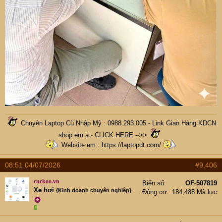
Chuyên Laptop Cũ Nhập Mỹ : 0988.293.005 -
Link Gian Hàng KDCN
shop em ạ - CLICK HERE -->>
Website em :
https://laptopdt.com/
08:51 04/07/2026
#9,406
cuckoo.vn
Biển số
OF-507819
Xe hơi
{Kinh doanh chuyên nghiệp}
Động cơ
184,488 Mã lực
✪