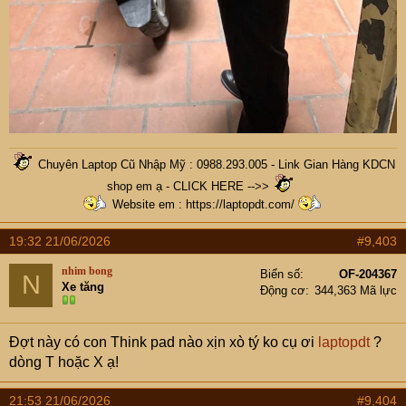
Chuyên Laptop Cũ Nhập Mỹ : 0988.293.005 -
Link Gian Hàng KDCN
shop em ạ - CLICK HERE -->>
Website em :
https://laptopdt.com/
19:32 21/06/2026
#9,403
nhim bong
Biển số
OF-204367
N
Xe tăng
Động cơ
344,363 Mã lực
Đợt này có con Think pad nào xịn xò tý ko cụ ơi
laptopdt
?
dòng T hoặc X ạ!
21:53 21/06/2026
#9,404