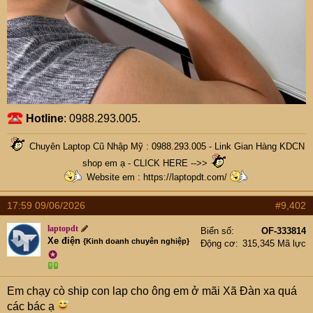
Hotline
: 0988.293.005.
Chuyên Laptop Cũ Nhập Mỹ : 0988.293.005 -
Link Gian Hàng KDCN
shop em ạ - CLICK HERE -->>
Website em :
https://laptopdt.com/
17:59 09/06/2026
#9,402
laptopdt
Biển số
OF-333814
Xe điện
{Kinh doanh chuyên nghiệp}
Động cơ
315,345 Mã lực
✪
Em chạy cò ship con lap cho ông em ở mãi Xã Đàn xa quá
các bác ạ