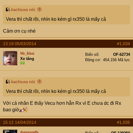
kachiuxa nói:
Vera thì chất rồi, nhìn ko kém gì rx350 là mấy cả
Cảm ơn cụ nhé
13:19 05/03/2014
#1,034
Mr_Khoi
Biển số
OF-62734
Xe tăng
Động cơ
454,156 Mã lực
kachiuxa nói:
Vera thì chất rồi, nhìn ko kém gì rx350 là mấy cả
Với cá nhân E thấy Vecu hơn hẳn Rx vì E chưa dc đi Rx
bao giờ
15:12 14/04/2014
#1,035
dsnguyen8x