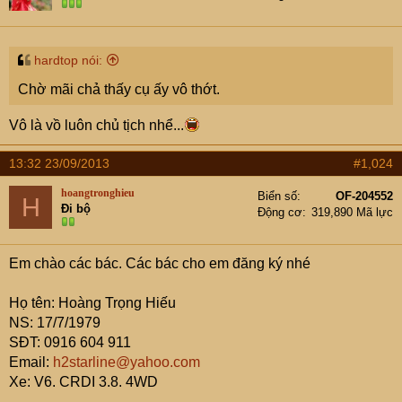
hardtop nói:
Chờ mãi chả thấy cụ ấy vô thớt.
Vô là vồ luôn chủ tịch nhể...
13:32 23/09/2013
#1,024
hoangtronghieu
Biển số
OF-204552
H
Đi bộ
Động cơ
319,890 Mã lực
Em chào các bác. Các bác cho em đăng ký nhé
Họ tên: Hoàng Trọng Hiếu
NS: 17/7/1979
SĐT: 0916 604 911
Email:
h2starline@yahoo.com
Xe: V6. CRDI 3.8. 4WD