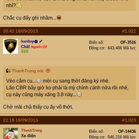
nhỉ?
Chắc cụ đấy ghi nhầm...
20:42 18/09/2013
#1,022
hardtop
Biển số
OF-3516
Chã!
Người OF
Động cơ
643,406 Mã lực
ThanhTrung nói:
Vèo cằm cụ...
mời cụ sang thớt đăng ký nhé.
Lão CBR bây giờ ko phải là mỳ chính cánh nữa rồi nhé,
cụ này cũng máy xăng 3.8 này...
Chờ mãi chả thấy cụ ấy vô thớt.
22:18 18/09/2013
#1,023
ThanhTrung
Biển số
OF-14436
Xe điện
Động cơ
546,216 Mã lực