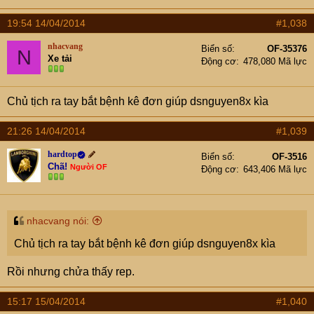
19:54 14/04/2014
#1,038
nhacvang
Biển số
OF-35376
N
Xe tải
Động cơ
478,080 Mã lực
Chủ tịch ra tay bắt bệnh kê đơn giúp dsnguyen8x kìa
21:26 14/04/2014
#1,039
hardtop
Biển số
OF-3516
Chã!
Người OF
Động cơ
643,406 Mã lực
nhacvang nói:
Chủ tịch ra tay bắt bệnh kê đơn giúp dsnguyen8x kìa
Rồi nhưng chửa thấy rep.
15:17 15/04/2014
#1,040