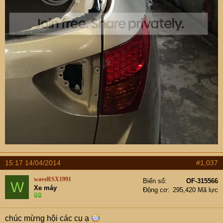
15:17 14/04/2014
#1,037
waveRSX1991
Biển số
OF-315566
W
Xe máy
Động cơ
295,420 Mã lực
chúc mừng hội các cụ ạ