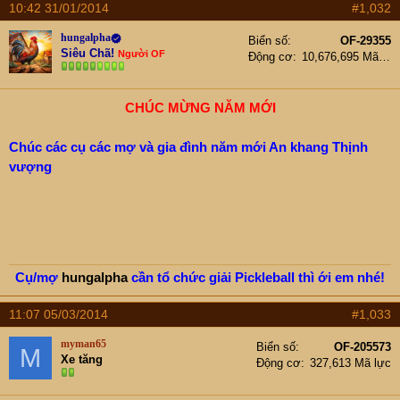
10:42 31/01/2014
#1,032
hungalpha
Biển số
OF-29355
Siêu Chã!
Người OF
Động cơ
10,676,695 Mã lực
CHÚC MỪNG NĂM MỚI
Chúc các cụ các mợ và gia đình năm mới An khang Thịnh
vượng
Cụ/mợ
hungalpha
cần tổ chức giải Pickleball thì ới em nhé!
11:07 05/03/2014
#1,033
myman65
Biển số
OF-205573
M
Xe tăng
Động cơ
327,613 Mã lực