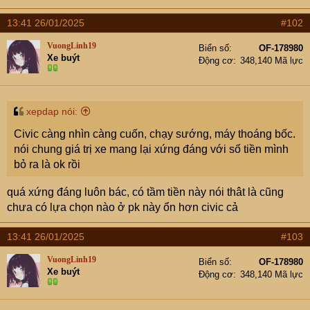
13:41 26/01/2025
#102
VuongLinh19
Biển số
OF-178980
Xe buýt
Động cơ
348,140 Mã lực
xepdap nói:
Civic càng nhìn càng cuốn, chạy sướng, máy thoáng bốc.
nói chung giá trị xe mang lại xứng đáng với số tiền mình
bỏ ra là ok rồi
quá xứng đáng luôn bác, có tầm tiền này nói thât là cũng
chưa có lựa chọn nào ở pk này ổn hơn civic cả
13:41 26/01/2025
#103
VuongLinh19
Biển số
OF-178980
Xe buýt
Động cơ
348,140 Mã lực