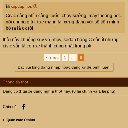
xepdap nói:
Civic càng nhìn càng cuốn, chạy sướng, máy thoáng bốc.
nói chung giá trị xe mang lại xứng đáng với số tiền mình
bỏ ra là ok rồi
thời này chuộng suv với mpv, sedan hạng C còn ít nhưng
civic vẫn là con xe thành công nhất trong pk
Trước
1
…
6
Bác vui lòng đăng nhập hoặc đăng ký để bình luận.
Thông tin thớt
Đang có
1
tài xế đang nghía thớt này. (
0
lái chính và
1
lái phụ)
Facebook
Chia sẻ:
Quán cafe Otofun