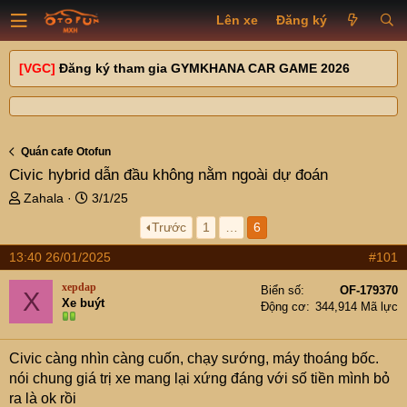
Lên xe
Đăng ký
[VGC]
Đăng ký tham gia GYMKHANA CAR GAME 2026
Quán cafe Otofun
Civic hybrid dẫn đầu không nằm ngoài dự đoán
T
N
Zahala
3/1/25
h
g
Trước
1
…
6
r
à
e
y
13:40 26/01/2025
#101
a
g
d
ử
xepdap
Biển số
OF-179370
X
s
i
Xe buýt
Động cơ
344,914 Mã lực
t
a
r
Civic càng nhìn càng cuốn, chạy sướng, máy thoáng bốc.
t
nói chung giá trị xe mang lại xứng đáng với số tiền mình bỏ
e
ra là ok rồi
r