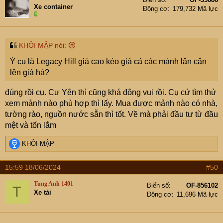
Xe container
Động cơ
179,732 Mã lực
KHÔI MẬP nói:
Ý cụ là Legacy Hill giá cao kéo giá cả các mảnh lân cận
lên giá hả?
đúng rồi cụ. Cư Yên thì cũng khá đông vui rồi. Cụ cứ tìm thử
xem mảnh nào phù hợp thì lấy. Mua được mảnh nào có nhà,
tường rào, nguồn nước sẵn thì tốt. Về mà phải đầu tư từ đầu
mệt và tốn lắm
R
KHÔI MẬP
e
a
15:59 18/06/2024
#50
c
t
Tung Anh 1401
Biển số
OF-856102
T
i
Xe tải
Động cơ
11,696 Mã lực
o
n
s