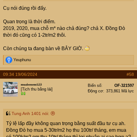
thôi, thế nên em mới chọn khu đất ven suối nằm trong
Cụ nói đúng rồi đấy.
khu bảo tồn thiên nhiên QG.
Đất mua 100k/m2 tăng lên 500k là x5 có dễ không ạ?
Quan trọng là thời điểm.
Nếu ai từng đầu tư đất mặt hồ Hòa Bình thời điểm 2020
2019, 2020, mua chỗ m* nào chả đúng? chả X. Đồng Đò
thì chuyện x10, x15 lần không hiếm. Quan trọng là thời
thời đó cũng có 1-2tr/m2 thôi.
điểm.
Còn chúng ta đang bàn về BÂY GIỜ.
R
Yeuphunu
e
a
09:34 19/06/2024
#58
c
t
muabenem123
Biển số
OF-321597
i
[Tịch thu bằng lái]
Động cơ
373,861 Mã lực
o
n
s
:
Tung Anh 1401 nói:
Tỷ lệ lấp đầy không quan trọng bằng suất đầu tư cụ ah.
Đồng Đò họ mua 5-30tr/m2 họ thu 100tr/ tháng, em mua
có 100k/m2 em thu 10tr/ tháng thì lợi nhuận ai cao hơn ạ?