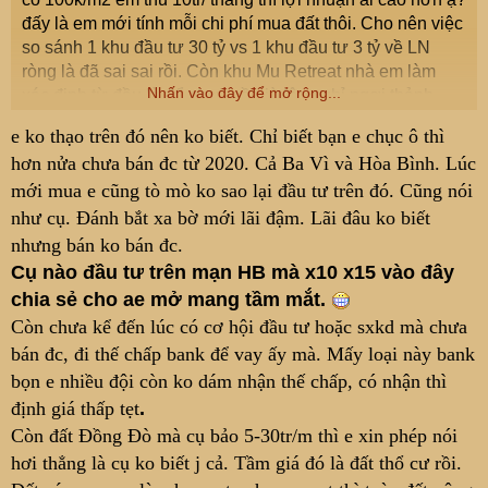
đấy là em mới tính mỗi chi phí mua đất thôi. Cho nên việc
so sánh 1 khu đầu tư 30 tỷ vs 1 khu đầu tư 3 tỷ về LN
ròng là đã sai sai rồi. Còn khu Mu Retreat nhà em làm
Nhấn vào đây để mở rộng...
xác định từ đầu là để chơi, về già lên nghỉ ngơi thảnh
thôi, thế nên em mới chọn khu đất ven suối nằm trong
e ko thạo trên đó nên ko biết. Chỉ biết bạn e chục ô thì
khu bảo tồn thiên nhiên QG.
hơn nửa chưa bán đc từ 2020. Cả Ba Vì và Hòa Bình. Lúc
Đất mua 100k/m2 tăng lên 500k là x5 có dễ không ạ?
mới mua e cũng tò mò ko sao lại đầu tư trên đó. Cũng nói
Nếu ai từng đầu tư đất mặt hồ Hòa Bình thời điểm 2020
thì chuyện x10, x15 lần không hiếm. Quan trọng là thời
như cụ. Đánh bắt xa bờ mới lãi đậm. Lãi đâu ko biết
điểm.
nhưng bán ko bán đc.
Cụ nào đầu tư trên mạn HB mà x10 x15 vào đây
chia sẻ cho ae mở mang tầm mắt.
Còn chưa kể đến lúc có cơ hội đầu tư hoặc sxkd mà chưa
bán đc, đi thế chấp bank để vay ấy mà. Mấy loại này bank
bọn e nhiều đội còn ko dám nhận thế chấp, có nhận thì
định giá thấp tẹt
.
Còn đất Đồng Đò mà cụ bảo 5-30tr/m thì e xin phép nói
hơi thẳng là cụ ko biết j cả. Tầm giá đó là đất thổ cư rồi.