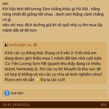
sóc .
Khí hậu thời tiết lương Sơn chẳng khác gì Hà Nội , nắng
nóng nhiệt độ giống hệt nhau , danh lam thắng cảnh chẳng
có gì .
nếu với mục đích dưỡng già thì về quê nhà cụ tìm mua lấy
mảnh đất sẽ tốt hơn
KHÔI MẬP nói:
Kính các cụ thông thái. Đang có tí vốn 2~3 tỏi nhà em
đang được giới thiệu mua 1 mảnh đất làm nhà cuối tuần
Cư Yên Lương Sơn HB (quanh khu thấy đang có nhiều
resort, homestay ý). Xin các cụ lời khuyên là khu vực đó
có hợp lý không và xin các cụ chia sẻ kinh nghiệm vớiạ?
Rượu em rót sẵn
Đa tạ các cụ!!!
R
Quê bầm
e
a
19:45 18/06/2024
#54
c