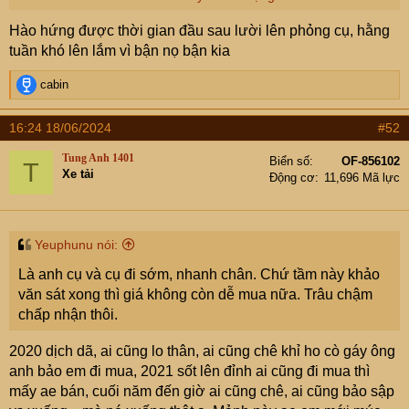
thấy quyết định đúng đắn
Hào hứng được thời gian đầu sau lười lên phỏng cụ, hằng
tuần khó lên lắm vì bận nọ bận kia
R
cabin
e
a
16:24 18/06/2024
#52
c
t
Tung Anh 1401
Biển số
OF-856102
T
i
Xe tải
Động cơ
11,696 Mã lực
o
n
s
:
Yeuphunu nói:
Là anh cụ và cụ đi sớm, nhanh chân. Chứ tầm này khảo
văn sát xong thì giá không còn dễ mua nữa. Trâu chậm
chấp nhận thôi.
2020 dịch dã, ai cũng lo thân, ai cũng chê khỉ ho cò gáy ông
anh bảo em đi mua, 2021 sốt lên đỉnh ai cũng đi mua thì
mấy ae bán, cuối năm đến giờ ai cũng chê, ai cũng bảo sập