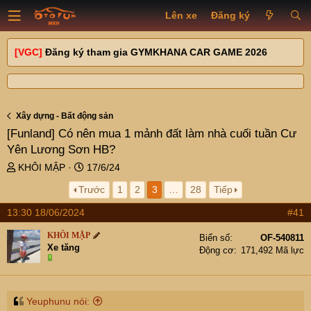
Lên xe
Đăng ký
[VGC]
Đăng ký tham gia GYMKHANA CAR GAME 2026
Xây dựng - Bất động sản
[Funland]
Có nên mua 1 mảnh đất làm nhà cuối tuần Cư
Yên Lương Sơn HB?
T
N
KHÔI MẬP
17/6/24
h
g
Trước
1
2
3
…
28
Tiếp
r
à
e
y
13:30 18/06/2024
#41
a
g
d
ử
KHÔI MẬP
Biển số
OF-540811
s
i
Xe tăng
Động cơ
171,492 Mã lực
t
a
r
t
Yeuphunu nói: