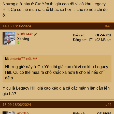
Nhưng giờ này ở Cư Yên thì giá cao rồi vì có khu Legacy
Hill. Cụ có thể mua ra chỗ khác xa hơn tí cho rẻ nếu chỉ để
ở.
14:15 18/06/2024
#48
KHÔI MẬP
Biển số
OF-540811
Xe tăng
Động cơ
171,492 Mã lực
omerta77 nói:
Nhưng giờ này ở Cư Yên thì giá cao rồi vì có khu Legacy
Hill. Cụ có thể mua ra chỗ khác xa hơn tí cho rẻ nếu chỉ
để ở.
Ý cụ là Legacy Hill giá cao kéo giá cả các mảnh lân cận lên
giá hả?
15:09 18/06/2024
#49
omerta77
Biển số
OF-35686