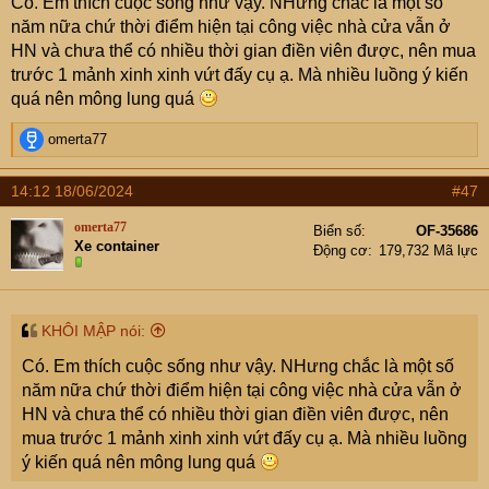
Có. Em thích cuộc sống như vậy. NHưng chắc là một số
năm nữa chứ thời điểm hiện tại công việc nhà cửa vẫn ở
HN và chưa thể có nhiều thời gian điền viên được, nên mua
trước 1 mảnh xinh xinh vứt đấy cụ ạ. Mà nhiều luồng ý kiến
quá nên mông lung quá
R
omerta77
e
a
14:12 18/06/2024
#47
c
t
omerta77
Biển số
OF-35686
i
Xe container
Động cơ
179,732 Mã lực
o
n
s
:
KHÔI MẬP nói:
Có. Em thích cuộc sống như vậy. NHưng chắc là một số
năm nữa chứ thời điểm hiện tại công việc nhà cửa vẫn ở
HN và chưa thể có nhiều thời gian điền viên được, nên
mua trước 1 mảnh xinh xinh vứt đấy cụ ạ. Mà nhiều luồng
ý kiến quá nên mông lung quá