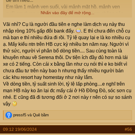
để tìm hiểu...
Em làm 1 mảnh ven suối, vài mảnh mặt hồ. mảnh ven
Nhấn vào đây để mở rộng...
suối em dựng cái nhà thuê người trông nom chăng sóc,
mình quản lý từ xa, rảnh lên nghỉ dưỡng "best chữa lành"
Vãi nhỉ? Cụ là người đầu tiên e nghe làm dịch vụ này thu
luôn. Mà thu nhập ròng cũng đc hơn 10%, chưa kể bđs
nhập ròng 10% gấp đôi bank đấy.
. E thì chưa đến chỗ cụ
tăng giá. Mấy mảnh mặt hồ thì giá lên quá khủng khiếp
mà bạn e thì nhiều đứa đi rồi. Tỷ lệ quay lại e là ko nhiều cụ
nên em chưa đầu tư xây dựng. Hiện giờ bđs nghỉ dưỡng
ạ. Mấy kiểu ntn trên HB cực kỳ nhiều bn năm nay. Người vì
gần HN (loanh quanh 2h lái xe) giá còn tốt thì có Hồ Núi
thử sức, người vì phân bổ dòng tiền.... Sau cùng toàn là
Cốc, Cấm Sơn em thấy cụ có thể đầu tư, nói thẳng ra là
khuyên nhau về Serena thôi. Dv tiện ích đầy đủ hơn mà lái
không có cửa thua, chỉ có x bao nhiêu lần, sau bao nhiêu
xe có 2 tiếng. Còn cái x bằng lần như cụ nói thì e ko biết vì
lâu thôi.
chưa đầu tư trên này bao h nhưng thấy nhiều người bán
các khu resort hay homestay như này lắm.
Về dòng tiền, tỷ suất sinh lời, tỷ lệ lấp phòng....e nghĩ trên
mạn HB này ko ăn lại đc mấy cái ở Hồ Đồng Đò, sóc sơn cụ
nhé. E cũng đã đi tương đối ở 2 nơi này r nên có sự so sánh
vậy
R
pressf5
và
Quê bầm
e
a
09:12 19/06/2024
#56
c