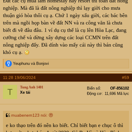
Đất các cụ mua làm homestay hay resort thì toàn đất nông
nghiệp. Mà đã là đất nông nghiệp thì lạy giời cho mưa
thuận gió hòa thôi cụ ạ. Chứ 1 ngày xấu giời, các bác bên
trên mà ngồi họp bàn về đất NN và ra công văn là chưa
biết đi về đâu đâu. 1 ví dụ cụ thể là cụ lên Hòa Lạc, đang
cưỡng chế và dừng xây dựng các loại CCMN trên đất
nông nghiệp đấy. Đã dính vào mấy cái này thì bán cũng
khó cụ ạ.
R
Yeuphunu
và
Bonjovi
e
a
11:28 19/06/2024
#59
c
t
Tung Anh 1401
Biển số
OF-856102
T
i
Xe tải
Động cơ
11,696 Mã lực
o
n
s
:
muabenem123 nói:
e ko thạo trên đó nên ko biết. Chỉ biết bạn e chục ô thì