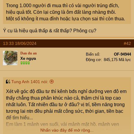
e
Trong 1.000 người đi mua thì có vài người trúng đích,
r
hiệu quả tốt. Còn lại cũng là ôm đất làng nhàng thôi.
Một số không ít mua đỉnh hoặc lựa chọn sai thì còn thua.
Ý cụ là hiệu quả thấp & rất thấp? Phỏng cụ?
13:33 18/06/2024
#42
Dan du an
Biển số
OF-94944
Xe ngựa
Động cơ
845,175 Mã lực
Tung Anh 1401 nói:
Xét về góc độ đầu tư thì kênh bđs nghỉ dưỡng ven đô em
thấy chẳng thua phân khúc nào cả, thậm chí là top cao
nhất luôn. Tất nhiên đầu tư ở đâu? vị trí, tiềm năng trong
tương lai ntn đều phải mất công sức, thời gian, tiền bạc
để tìm hiểu...
Em làm 1 mảnh ven suối, vài mảnh mặt hồ. mảnh ven
Nhấn vào đây để mở rộng...
suối em dựng cái nhà thuê người trông nom chăng sóc,