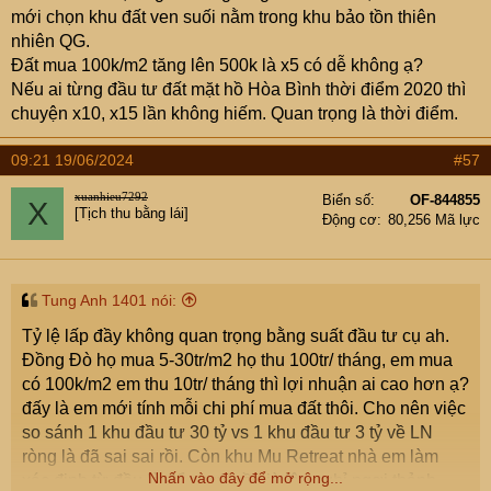
mới chọn khu đất ven suối nằm trong khu bảo tồn thiên
nhiên QG.
Đất mua 100k/m2 tăng lên 500k là x5 có dễ không ạ?
Nếu ai từng đầu tư đất mặt hồ Hòa Bình thời điểm 2020 thì
chuyện x10, x15 lần không hiếm. Quan trọng là thời điểm.
09:21 19/06/2024
#57
xuanhieu7292
Biển số
OF-844855
X
[Tịch thu bằng lái]
Động cơ
80,256 Mã lực
Tung Anh 1401 nói:
Tỷ lệ lấp đầy không quan trọng bằng suất đầu tư cụ ah.
Đồng Đò họ mua 5-30tr/m2 họ thu 100tr/ tháng, em mua
có 100k/m2 em thu 10tr/ tháng thì lợi nhuận ai cao hơn ạ?
đấy là em mới tính mỗi chi phí mua đất thôi. Cho nên việc
so sánh 1 khu đầu tư 30 tỷ vs 1 khu đầu tư 3 tỷ về LN
ròng là đã sai sai rồi. Còn khu Mu Retreat nhà em làm
Nhấn vào đây để mở rộng...
xác định từ đầu là để chơi, về già lên nghỉ ngơi thảnh