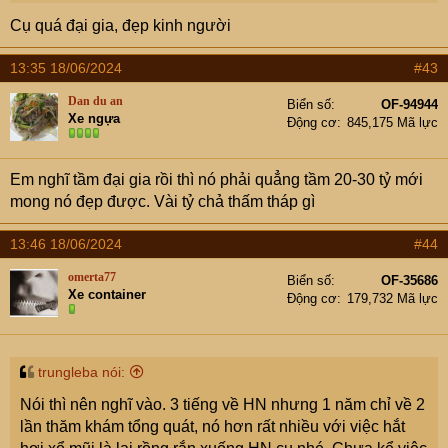
mình quản lý từ xa, rảnh lên nghỉ dưỡng "best chữa lành"
Cụ quá đại gia, đẹp kinh người
luôn. Mà thu nhập ròng cũng đc hơn 10%, chưa kể bđs
tăng giá. Mấy mảnh mặt hồ thì giá lên quá khủng khiếp
13:35 18/06/2024
#43
nên em chưa đầu tư xây dựng. Hiện giờ bđs nghỉ dưỡng
gần HN (loanh quanh 2h lái xe) giá còn tốt thì có Hồ Núi
Dan du an
Biển số
OF-94944
Xe ngựa
Cốc, Cấm Sơn em thấy cụ có thể đầu tư, nói thẳng ra là
Động cơ
845,175 Mã lực
không có cửa thua, chỉ có x bao nhiêu lần, sau bao nhiêu
lâu thôi.
Em nghĩ tầm đại gia rồi thì nó phải quẳng tầm 20-30 tỷ mới
mong nó đẹp được. Vài tỷ chả thấm tháp gì
13:46 18/06/2024
#44
omerta77
Biển số
OF-35686
Xe container
Động cơ
179,732 Mã lực
trungleba nói:
Nói thì nên nghĩ vào. 3 tiếng về HN nhưng 1 năm chỉ về 2
lần thăm khám tổng quát, nó hơn rất nhiều với việc hắt