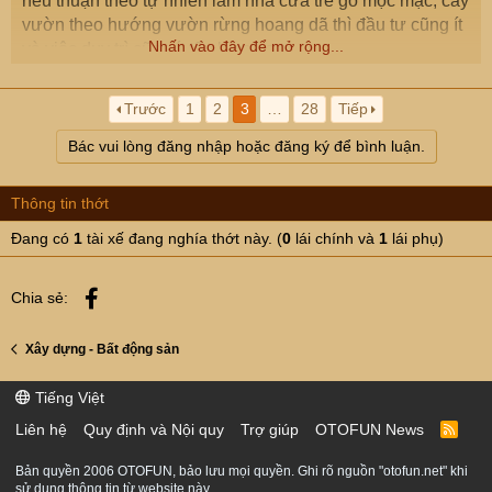
nếu thuận theo tự nhiên làm nhà cửa tre gỗ mộc mạc, cây
vườn theo hướng vườn rừng hoang dã thì đầu tư cũng ít
Nhấn vào đây để mở rộng...
và việc duy trì cũng ít tốn kém hơn.
Trước
1
2
3
…
28
Tiếp
Bác vui lòng đăng nhập hoặc đăng ký để bình luận.
Thông tin thớt
Đang có
1
tài xế đang nghía thớt này. (
0
lái chính và
1
lái phụ)
Facebook
Chia sẻ:
Xây dựng - Bất động sản
Tiếng Việt
Liên hệ
Quy định và Nội quy
Trợ giúp
OTOFUN News
R
S
S
Bản quyền 2006 OTOFUN, bảo lưu mọi quyền. Ghi rõ nguồn "otofun.net" khi
sử dụng thông tin từ website này.