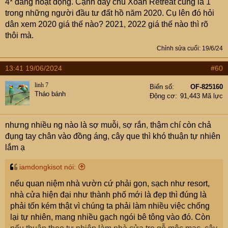
loại CCMN trên đất nông nghiệp đấy. Đã dính vào mấy
4* đang hoạt động. Cạnh đấy chủ Xoan Retreat cũng là 1
trong những người đầu tư đất hồ năm 2020. Cụ lên đó hỏi
cái này thì bán cũng khó cụ ạ.
dân xem 2020 giá thế nào? 2021, 2022 giá thế nào thì rõ
thôi mà.
Chỉnh sửa cuối:
19/6/24
13:41 19/06/2024
#60
linh 7
Biển số
OF-825160
Tháo bánh
Động cơ
91,443 Mã lực
nhưng nhiều ng nào là sợ muỗi, sợ rắn, thậm chí còn chả
đụng tay chân vào đồng áng, cây que thì khó thuận tự nhiên
lắm ạ
iamdongkisot nói:
nếu quan niệm nhà vườn cứ phải gọn, sạch như resort,
nhà cửa hiện đại như thành phố mới là đẹp thì đúng là
phải tốn kém thật vì chúng ta phải làm nhiều việc chống
lại tự nhiên, mang nhiều gạch ngói bê tông vào đó. Còn