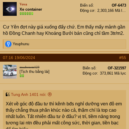
t
Vova
Biển số
OF-6473
i
Xe container
Động cơ
2,303,166 Mã lực
o
n
s
Cư Yên đợt này giá xuống đấy chứ. Em thấy mấy mảnh gần
:
hồ Đồng Chanh hay Khoáng Bưởi bán cũng chỉ tầm 3tr/m2.
R
Yeuphunu
e
a
07:16 19/06/2024
#55
c
t
muabenem123
Biển số
OF-321597
i
[Tịch thu bằng lái]
Động cơ
373,861 Mã lực
o
n
s
:
Tung Anh 1401 nói:
Xét về góc độ đầu tư thì kênh bđs nghỉ dưỡng ven đô em
thấy chẳng thua phân khúc nào cả, thậm chí là top cao
nhất luôn. Tất nhiên đầu tư ở đâu? vị trí, tiềm năng trong
tương lai ntn đều phải mất công sức, thời gian, tiền bạc