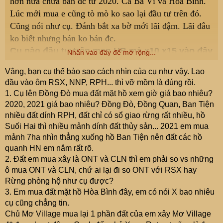
hơn nửa chưa bán đc từ 2020. Cả Ba Vì và Hòa Bình.
Lúc mới mua e cũng tò mò ko sao lại đầu tư trên đó.
Cũng nói như cụ. Đánh bắt xa bờ mới lãi đậm. Lãi đâu
ko biết nhưng bán ko bán đc.
Cụ nào đầu tư trên mạn HB mà x10 x15 vào đây
Nhấn vào đây để mở rộng...
chia sẻ cho ae mở mang tầm mắt.
Vâng, bạn cụ thế bảo sao cách nhìn của cụ như vậy. Lao
Còn chưa kể đến lúc có cơ hội đầu tư hoặc sxkd mà
đầu vào ôm RSX, NNP, RPH... thì vỡ mồm là đúng rồi.
chưa bán đc, đi thế chấp bank để vay ấy mà. Mấy loại
1. Cụ lên Đồng Đò mua đất mặt hồ xem giờ giá bao nhiêu?
này bank bọn e nhiều đội còn ko dám nhận thế chấp, có
2020, 2021 giá bao nhiêu? Đồng Đò, Đồng Quan, Ban Tiện
nhận thì định giá thấp tẹt
.
nhiều đất dính RPH, đất chỉ có sổ giao rừng rất nhiều, hồ
Còn đất Đồng Đò mà cụ bảo 5-30tr/m thì e xin phép
Suối Hai thì nhiều mảnh dính đất thủy sản... 2021 em mua
mảnh 7ha nhìn thẳng xuống hồ Ban Tiện nên đất các hồ
nói hơi thẳng là cụ ko biết j cả. Tầm giá đó là đất thổ
quanh HN em nắm rất rõ.
cư rồi. Đất các cụ mua làm homestay hay resort thì
2. Đất em mua xây là ONT và CLN thì em phải so vs những
toàn đất nông nghiệp. Mà đã là đất nông nghiệp thì lạy
ô mua ONT và CLN, chứ ai lại đi so ONT với RSX hay
giời cho mưa thuận gió hòa thôi cụ ạ. Chứ 1 ngày xấu
Rừng phòng hộ như cụ được?
giời, các bác bên trên mà ngồi họp bàn về đất NN và ra
3. Em mua đất mặt hồ Hòa Bình đây, em có nói X bao nhiêu
công văn là chưa biết đi về đâu đâu. 1 ví dụ cụ thể là
cụ cũng chẳng tin.
cụ lên Hòa Lạc, đang cưỡng chế và dừng xây dựng các
Chủ Mơ Village mua lại 1 phần đất của em xây Mơ Village