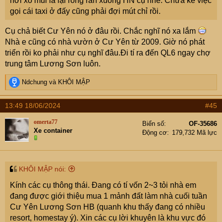
hơi xổ mũi là lại rồng rắn xuống HN cụ nhé. Chưa kể việc
gọi cái taxi ở đấy cũng phải đợi mút chỉ rồi.
Cụ chả biết Cư Yên nó ở đâu rồi. Chắc nghĩ nó xa lắm
Nhà e cũng có nhà vườn ở Cư Yên từ 2009. Giờ nó phát
triển rồi ko phải như cụ nghĩ đâu.Đi tí ra đến QL6 ngay chợ
trung tâm Lương Sơn luôn.
R
Ndchung
và
KHÔI MẬP
e
a
13:49 18/06/2024
#45
c
t
omerta77
Biển số
OF-35686
i
Xe container
Động cơ
179,732 Mã lực
o
n
s
:
KHÔI MẬP nói:
Kính các cụ thông thái. Đang có tí vốn 2~3 tỏi nhà em
đang được giới thiệu mua 1 mảnh đất làm nhà cuối tuần
Cư Yên Lương Sơn HB (quanh khu thấy đang có nhiều
resort, homestay ý). Xin các cụ lời khuyên là khu vực đó