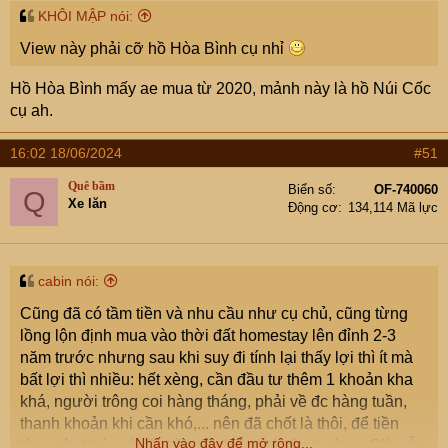
:
KHÔI MẬP nói:
View này phải cỡ hồ Hòa Bình cụ nhỉ
Hồ Hòa Bình mấy ae mua từ 2020, mảnh này là hồ Núi Cốc
cụ ah.
16:02 18/06/2024
#51
Quê bầm
Biển số
OF-740060
Q
Xe lăn
Động cơ
134,114 Mã lực
cabin nói:
Cũng đã có tầm tiền và nhu cầu như cụ chủ, cũng từng
lồng lộn định mua vào thời đất homestay lên đỉnh 2-3
năm trước nhưng sau khi suy đi tính lại thấy lợi thì ít mà
bất lợi thì nhiều: hết xèng, cần đầu tư thêm 1 khoản kha
khá, người trông coi hàng tháng, phải về đc hàng tuần,
thanh khoản khi cần khó,... nên đã chốt là thôi, để tiền
Nhấn vào đây để mở rộng...
làm việc khác và lấy tiền lãi đi du lịch tận hưởng. Giờ vẫn