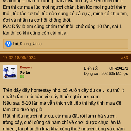
vs xuống... mà nó xuống thật ạ. Mảnh này ae em mới múc.
Em thì cứ mua lúc mọi người chán, bán lúc mọi người thèm
thôi, túc tắc cơ hội lúc nào cũng có cả cụ ạ, mình có chịu tìm,
đợi và nhận ra cơ hội không thôi.
P/s: Đấy là em cũng chém thế thôi, chứ đúng 10 lần, sai 1
lần thì có khi cũng còn cái nịt ạ.
R
Lai_Khong_Uong
e
a
17:32 18/06/2024
#53
c
t
Bonjovi
Biển số
OF-294171
i
Xe tải
Động cơ
302,605 Mã lực
o
n
s
Trên đấy đầy homestay nhỏ, có vườn cây đủ cả… cụ thử ít
:
nhất 5 lần cuối tuần về đấy thuê nghỉ chơi xem .
Nếu sau 5-10 lần mà vẫn thích về tiếp thì hãy tính mua để
làm chỗ dưỡng già.
Rất nhiều người như cụ, cứ mua đất rồi làm nhà vườn,
trồng cây, cuối cùng cả năm chỉ về chơi được chục lần là
nhiều , lại phải tốn kha khá xèng thuê người trông và chăm