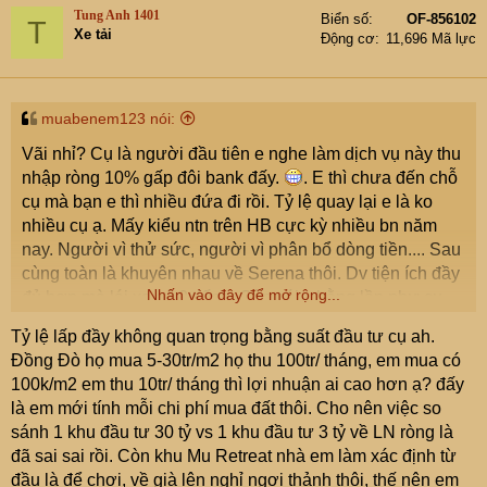
t
Tung Anh 1401
Biển số
OF-856102
T
i
Xe tải
Động cơ
11,696 Mã lực
o
n
s
:
muabenem123 nói:
Vãi nhỉ? Cụ là người đầu tiên e nghe làm dịch vụ này thu
nhập ròng 10% gấp đôi bank đấy.
. E thì chưa đến chỗ
cụ mà bạn e thì nhiều đứa đi rồi. Tỷ lệ quay lại e là ko
nhiều cụ ạ. Mấy kiểu ntn trên HB cực kỳ nhiều bn năm
nay. Người vì thử sức, người vì phân bổ dòng tiền.... Sau
cùng toàn là khuyên nhau về Serena thôi. Dv tiện ích đầy
Nhấn vào đây để mở rộng...
đủ hơn mà lái xe có 2 tiếng. Còn cái x bằng lần như cụ
nói thì e ko biết vì chưa đầu tư trên này bao h nhưng thấy
Tỷ lệ lấp đầy không quan trọng bằng suất đầu tư cụ ah.
nhiều người bán các khu resort hay homestay như này
Đồng Đò họ mua 5-30tr/m2 họ thu 100tr/ tháng, em mua có
lắm.
100k/m2 em thu 10tr/ tháng thì lợi nhuận ai cao hơn ạ? đấy
Về dòng tiền, tỷ suất sinh lời, tỷ lệ lấp phòng....e nghĩ trên
là em mới tính mỗi chi phí mua đất thôi. Cho nên việc so
mạn HB này ko ăn lại đc mấy cái ở Hồ Đồng Đò, sóc sơn
sánh 1 khu đầu tư 30 tỷ vs 1 khu đầu tư 3 tỷ về LN ròng là
cụ nhé. E cũng đã đi tương đối ở 2 nơi này r nên có sự
đã sai sai rồi. Còn khu Mu Retreat nhà em làm xác định từ
so sánh vậy
đầu là để chơi, về già lên nghỉ ngơi thảnh thôi, thế nên em