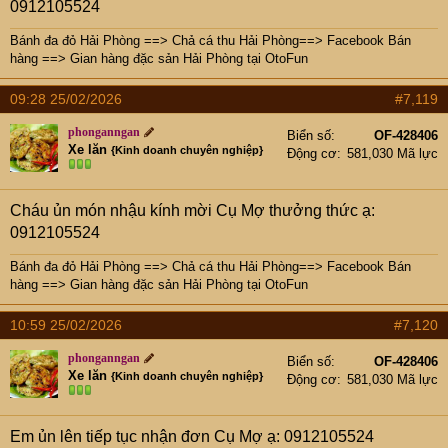
0912105524
Bánh đa đỏ Hải Phòng
==>
Chả cá thu Hải Phòng
==>
Facebook Bán
hàng
==>
Gian hàng đặc sản Hải Phòng tại OtoFun
09:28 25/02/2026
#7,119
phonganngan
Biển số
OF-428406
Xe lăn
{Kinh doanh chuyên nghiệp}
Động cơ
581,030 Mã lực
Cháu ủn món nhậu kính mời Cụ Mợ thưởng thức ạ:
0912105524
Bánh đa đỏ Hải Phòng
==>
Chả cá thu Hải Phòng
==>
Facebook Bán
hàng
==>
Gian hàng đặc sản Hải Phòng tại OtoFun
10:59 25/02/2026
#7,120
phonganngan
Biển số
OF-428406
Xe lăn
{Kinh doanh chuyên nghiệp}
Động cơ
581,030 Mã lực
Em ủn lên tiếp tục nhận đơn Cụ Mợ ạ: 0912105524