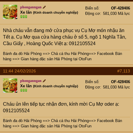
phonganngan
Biển số
OF-428406
Xe lăn
{Kinh doanh chuyên nghiệp}
Động cơ
581,030 Mã lực
Nhà cháu vẫn đang mở cửa phục vụ Cụ Mợ món nhậu ăn
Tết ạ. Cụ Mợ qua cửa hàng cháu ở số 5, ngõ 1 Nghĩa Tân,
Cầu Giấy , Hoàng Quốc Việt ạ: 0912105524
Bánh đa đỏ Hải Phòng
==>
Chả cá thu Hải Phòng
==>
Facebook Bán
hàng
==>
Gian hàng đặc sản Hải Phòng tại OtoFun
11:44 24/02/2026
#7,113
phonganngan
Biển số
OF-428406
Xe lăn
{Kinh doanh chuyên nghiệp}
Động cơ
581,030 Mã lực
Cháu ủn lên tiếp tục nhận đơn, kính mời Cụ Mợ oder ạ:
0912105524
Bánh đa đỏ Hải Phòng
==>
Chả cá thu Hải Phòng
==>
Facebook Bán
hàng
==>
Gian hàng đặc sản Hải Phòng tại OtoFun