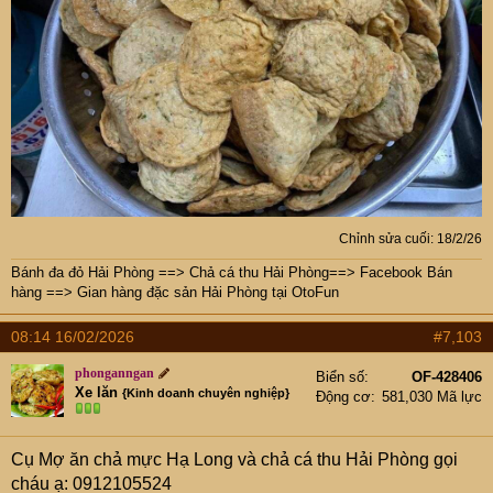
Chỉnh sửa cuối:
18/2/26
Bánh đa đỏ Hải Phòng
==>
Chả cá thu Hải Phòng
==>
Facebook Bán
hàng
==>
Gian hàng đặc sản Hải Phòng tại OtoFun
08:14 16/02/2026
#7,103
phonganngan
Biển số
OF-428406
Xe lăn
{Kinh doanh chuyên nghiệp}
Động cơ
581,030 Mã lực
Cụ Mợ ăn chả mực Hạ Long và chả cá thu Hải Phòng gọi
cháu ạ: 0912105524