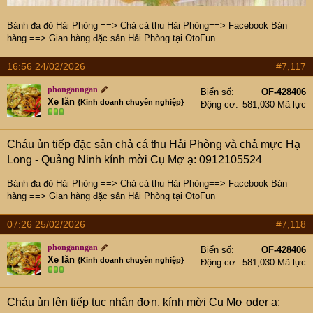
Bánh đa đỏ Hải Phòng
==>
Chả cá thu Hải Phòng
==>
Facebook Bán
hàng
==>
Gian hàng đặc sản Hải Phòng tại OtoFun
16:56 24/02/2026
#7,117
phonganngan
Biển số
OF-428406
Xe lăn
{Kinh doanh chuyên nghiệp}
Động cơ
581,030 Mã lực
Cháu ủn tiếp đặc sản chả cá thu Hải Phòng và chả mực Hạ
Long - Quảng Ninh kính mời Cụ Mợ ạ: 0912105524
Bánh đa đỏ Hải Phòng
==>
Chả cá thu Hải Phòng
==>
Facebook Bán
hàng
==>
Gian hàng đặc sản Hải Phòng tại OtoFun
07:26 25/02/2026
#7,118
phonganngan
Biển số
OF-428406
Xe lăn
{Kinh doanh chuyên nghiệp}
Động cơ
581,030 Mã lực
Cháu ủn lên tiếp tục nhận đơn, kính mời Cụ Mợ oder ạ: