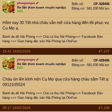
phonganngan
Biển số
OF-428406
Xe lăn
{Kinh doanh chuyên nghiệp}
Động cơ
581,030 Mã lực
Hôm nay 30 Tết nhà cháu vẫn mở cửa hàng đến tối phục vụ
Cụ Mợ ạ.
Bánh đa đỏ Hải Phòng
==>
Chả cá thu Hải Phòng
==>
Facebook Bán
hàng
==>
Gian hàng đặc sản Hải Phòng tại OtoFun
15:41 16/02/2026
#7,107
phonganngan
Biển số
OF-428406
Xe lăn
{Kinh doanh chuyên nghiệp}
Động cơ
581,030 Mã lực
Cháu ủn lên kính mời Cụ Mợ qua cửa hàng cháu sắm Tết ạ:
0912105524
Bánh đa đỏ Hải Phòng
==>
Chả cá thu Hải Phòng
==>
Facebook Bán
hàng
==>
Gian hàng đặc sản Hải Phòng tại OtoFun
08:17 18/02/2026
#7,108