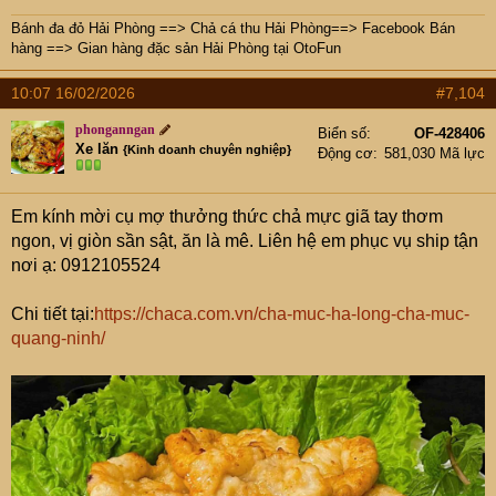
Bánh đa đỏ Hải Phòng
==>
Chả cá thu Hải Phòng
==>
Facebook Bán
hàng
==>
Gian hàng đặc sản Hải Phòng tại OtoFun
10:07 16/02/2026
#7,104
phonganngan
Biển số
OF-428406
Xe lăn
{Kinh doanh chuyên nghiệp}
Động cơ
581,030 Mã lực
Em kính mời cụ mợ thưởng thức chả mực giã tay thơm
ngon, vị giòn sần sật, ăn là mê. Liên hệ em phục vụ ship tận
nơi ạ: 0912105524
Chi tiết tại:
https://chaca.com.vn/cha-muc-ha-long-cha-muc-
quang-ninh/