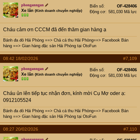
phonganngan
Biển số
OF-428406
Xe lăn
{Kinh doanh chuyên nghiệp}
Động cơ
581,030 Mã lực
Cháu cảm ơn CCCM đã đến thăm gian hàng ạ
Bánh đa đỏ Hải Phòng
==>
Chả cá thu Hải Phòng
==>
Facebook Bán
hàng
==>
Gian hàng đặc sản Hải Phòng tại OtoFun
08:42 18/02/2026
#7,109
phonganngan
Biển số
OF-428406
Xe lăn
{Kinh doanh chuyên nghiệp}
Động cơ
581,030 Mã lực
Cháu ủn lên tiếp tục nhận đơn, kính mời Cụ Mợ oder ạ:
0912105524
Bánh đa đỏ Hải Phòng
==>
Chả cá thu Hải Phòng
==>
Facebook Bán
hàng
==>
Gian hàng đặc sản Hải Phòng tại OtoFun
08:27 20/02/2026
#7,110
phonganngan