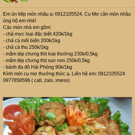
Em ủn tiếp món nhậu ạ: 0912105524. Cụ Mợ cần món nhậu
ủng hộ em nhé!
Các món nhà em gồm:
- chả mực loại đặc biệt 420k/1kg‭
- chả cá mối biển 200k/1kg
- chả cá thu 250k/1kg
- mắm tép chưng thịt loại thường 230k/0,5kg
- mắm tép chưng thịt sụn non 250k/0,5kg
- bánh đa đỏ Hải Phòng 90k/1kg
Kính mời cụ mợ thưởng thức ạ. Liên hệ em: 0912105524
0977858596 ( call, zalo, imess)