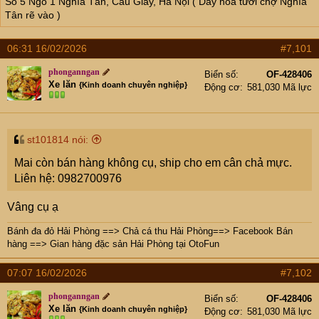
e
Số 5 Ngõ 1 Nghĩa Tân, Cầu Giấy, Hà Nội ( Dãy hoa tươi chợ Nghĩa
r
Tân rẽ vào )
06:31 16/02/2026
#7,101
phonganngan
Biển số
OF-428406
Xe lăn
{Kinh doanh chuyên nghiệp}
Động cơ
581,030 Mã lực
st101814 nói:
Mai còn bán hàng không cụ, ship cho em cân chả mực.
Liên hệ: 0982700976
Vâng cụ ạ
Bánh đa đỏ Hải Phòng
==>
Chả cá thu Hải Phòng
==>
Facebook Bán
hàng
==>
Gian hàng đặc sản Hải Phòng tại OtoFun
07:07 16/02/2026
#7,102
phonganngan
Biển số
OF-428406
Xe lăn
{Kinh doanh chuyên nghiệp}
Động cơ
581,030 Mã lực