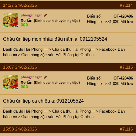
14:27 24/02/2026
#7,114
phonganngan
Biển số
OF-428406
Xe lăn
{Kinh doanh chuyên nghiệp}
Động cơ
581,030 Mã lực
Cháu ủn tiếp món nhậu đầu năm ạ: 0912105524
Bánh đa đỏ Hải Phòng
==>
Chả cá thu Hải Phòng
==>
Facebook Bán
hàng
==>
Gian hàng đặc sản Hải Phòng tại OtoFun
15:07 24/02/2026
#7,115
phonganngan
Biển số
OF-428406
Xe lăn
{Kinh doanh chuyên nghiệp}
Động cơ
581,030 Mã lực
Cháu ủn tiếp ca chiều ạ: 0912105524
Bánh đa đỏ Hải Phòng
==>
Chả cá thu Hải Phòng
==>
Facebook Bán
hàng
==>
Gian hàng đặc sản Hải Phòng tại OtoFun
15:58 24/02/2026
#7,116