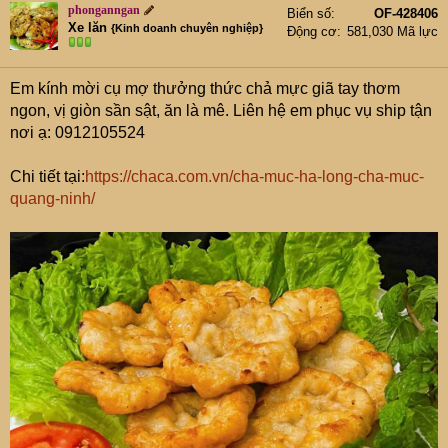
phonganngan
Biển số
OF-428406
Xe lăn
{Kinh doanh chuyên nghiệp}
Động cơ
581,030 Mã lực
Em kính mời cụ mợ thưởng thức chả mực giã tay thơm
ngon, vị giòn sần sật, ăn là mê. Liên hệ em phục vụ ship tận
nơi ạ: 0912105524
Chi tiết tại:
https://chaca.com.vn/cha-muc-ha-long-cha-muc-
quang-ninh/