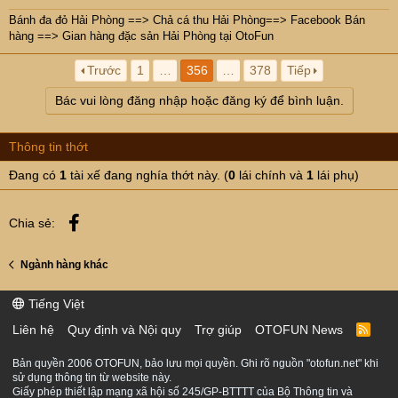
Bánh đa đỏ Hải Phòng
==>
Chả cá thu Hải Phòng
==>
Facebook Bán
hàng
==>
Gian hàng đặc sản Hải Phòng tại OtoFun
Trước
1
…
356
…
378
Tiếp
Bác vui lòng đăng nhập hoặc đăng ký để bình luận.
Thông tin thớt
Đang có
1
tài xế đang nghía thớt này. (
0
lái chính và
1
lái phụ)
Facebook
Chia sẻ:
Ngành hàng khác
Tiếng Việt
Liên hệ
Quy định và Nội quy
Trợ giúp
OTOFUN News
R
S
S
Bản quyền 2006 OTOFUN, bảo lưu mọi quyền. Ghi rõ nguồn "otofun.net" khi
sử dụng thông tin từ website này.
Giấy phép thiết lập mạng xã hội số 245/GP-BTTTT của Bộ Thông tin và