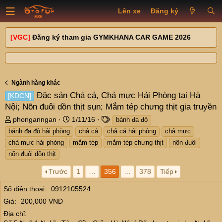
Lên xe
Đăng ký
[VGC]
Đăng ký tham gia GYMKHANA CAR GAME 2026
Ngành hàng khác
Đặc sản Chả cá, Chả mực Hải Phòng tại Hà
[KDCN]
Nội; Nõn đuôi dồn thịt sụn; Mắm tép chưng thịt gia truyền
T
N
T
phonganngan
1/11/16
bánh đa đỏ
h
g
a
bánh đa đỏ hải phòng
chả cá
chả cá hải phòng
chả mực
r
à
g
chả mực hải phòng
mắm tép
mắm tép chưng thịt
nõn đuôi
e
y
s
nõn đuôi dồn thịt
a
g
d
ử
Trước
1
…
356
…
378
Tiếp
s
i
t
Số điện thoại
0912105524
a
Giá
200,000 VNĐ
r
t
Địa chỉ