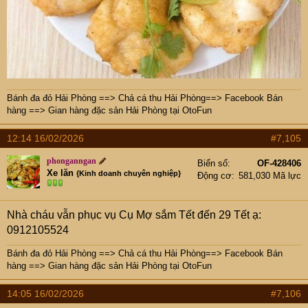
Bánh đa đỏ Hải Phòng
==>
Chả cá thu Hải Phòng
==>
Facebook Bán
hàng
==>
Gian hàng đặc sản Hải Phòng tại OtoFun
12:14 16/02/2026
#7,105
phonganngan
Biển số
OF-428406
Xe lăn
{Kinh doanh chuyên nghiệp}
Động cơ
581,030 Mã lực
Nhà cháu vẫn phục vụ Cụ Mợ sắm Tết đến 29 Tết ạ:
0912105524
Bánh đa đỏ Hải Phòng
==>
Chả cá thu Hải Phòng
==>
Facebook Bán
hàng
==>
Gian hàng đặc sản Hải Phòng tại OtoFun
14:05 16/02/2026
#7,106