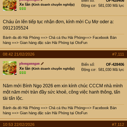
Biển số
OF-428406
Xe lăn
{Kinh doanh chuyên nghiệp}
Động cơ
581,030 Mã lực
Cháu ủn lên tiếp tục nhận đơn, kính mời Cụ Mợ oder ạ:
0912105524
Bánh đa đỏ Hải Phòng
==>
Chả cá thu Hải Phòng
==>
Facebook Bán
hàng
==>
Gian hàng đặc sản Hải Phòng tại OtoFun
08:42 21/02/2026
#7,111
phonganngan
Biển số
OF-428406
Xe lăn
{Kinh doanh chuyên nghiệp}
Động cơ
581,030 Mã lực
Năm mới Bính Ngọ 2026 em xin kính chúc CCCM nhà mình
một năm mới tràn đầy sức khoẻ, công việc hanh thông, tấn
tài tấn lộc.
Bánh đa đỏ Hải Phòng
==>
Chả cá thu Hải Phòng
==>
Facebook Bán
hàng
==>
Gian hàng đặc sản Hải Phòng tại OtoFun
10:53 22/02/2026
#7,112