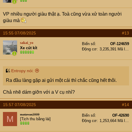
VP nhiều người giàu thật ạ. Toà cũng vừa xử toàn người
giàu mà
15:55 07/08/2025
#13
sakai_yo
Biển số
OF-124659
Xe cút kít
Động cơ
3,235,391 Mã lực
Entropy nói:
Ra đầu làng gặp ai gửi một cái thì chắc cũng hết thôi.
Chả nhẽ dám giỡn với a V cụ nhỉ?
15:57 07/08/2025
#14
matizvan2009
Biển số
OF-42690
M
[Tịch thu bằng lái]
Động cơ
1,253,664 Mã lực