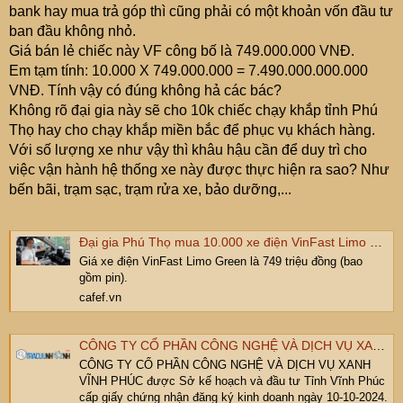
bank hay mua trả góp thì cũng phải có một khoản vốn đầu tư
ban đầu không nhỏ.
Giá bán lẻ chiếc này VF công bố là 749.000.000 VNĐ.
Em tạm tính: 10.000 X 749.000.000 = 7.490.000.000.000
VNĐ. Tính vậy có đúng không hả các bác?
Không rõ đại gia này sẽ cho 10k chiếc chạy khắp tỉnh Phú
Thọ hay cho chạy khắp miền bắc để phục vụ khách hàng.
Với số lượng xe như vậy thì khâu hậu cần để duy trì cho
việc vận hành hệ thống xe này được thực hiện ra sao? Như
bến bãi, trạm sạc, trạm rửa xe, bảo dưỡng,...
Đại gia Phú Thọ mua 10.000 xe điện VinFast Limo Green
Giá xe điện VinFast Limo Green là 749 triệu đồng (bao
gồm pin).
cafef.vn
CÔNG TY CỔ PHẦN CÔNG NGHỆ VÀ DỊCH VỤ XANH VĨNH PHÚC
CÔNG TY CỔ PHẦN CÔNG NGHỆ VÀ DỊCH VỤ XANH
VĨNH PHÚC được Sở kế hoạch và đầu tư Tỉnh Vĩnh Phúc
cấp giấy chứng nhận đăng ký kinh doanh ngày 10-10-2024.