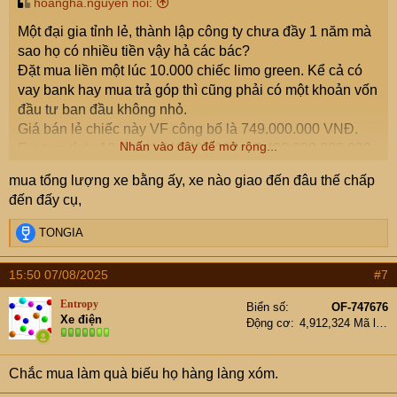
hoangha.nguyen nói:
Một đại gia tỉnh lẻ, thành lập công ty chưa đầy 1 năm mà
sao họ có nhiều tiền vậy hả các bác?
Đặt mua liền một lúc 10.000 chiếc limo green. Kể cả có
vay bank hay mua trả góp thì cũng phải có một khoản vốn
đầu tư ban đầu không nhỏ.
Giá bán lẻ chiếc này VF công bố là 749.000.000 VNĐ.
Nhấn vào đây để mở rộng...
Em tạm tính: 10.000 X 749.000.000 = 7.490.000.000.000
VNĐ. Tính vậy có đúng không hả các bác?
mua tổng lượng xe bằng ấy, xe nào giao đến đâu thế chấp
Không rõ đại gia này sẽ cho 10k chiếc chạy khắp tỉnh
đến đấy cụ,
Phú Thọ hay cho chạy khắp miền bắc để phục vụ khách
hàng. Với số lượng xe như vậy thì khâu hậu cần để duy
R
TONGIA
trì cho việc vận hành hệ thống xe này được thực hiện ra
e
a
sao? Như bến bãi, trạm sạc, trạm rửa xe, bảo dưỡng,...
15:50 07/08/2025
#7
c
t
Entropy
Biển số
OF-747676
i
Đại gia Phú Thọ mua 10.000 xe điện VinFast Limo Green
Xe điện
Động cơ
4,912,324 Mã lực
o
Giá xe điện VinFast Limo Green là 749 triệu đồng (bao
n
gồm pin).
s
cafef.vn
Chắc mua làm quà biếu họ hàng làng xóm.
: