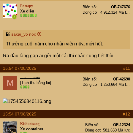
Entropy
Biển số
OF-747676
Xe điện
Động cơ
4,912,324 Mã lực
sakai_yo nói:
Thưởng cuối năm cho nhân viên nữa mới hết.
Ra đầu làng gặp ai gửi một cái thì chắc cũng hết thôi.
15:54 07/08/2025
#11
matizvan2009
Biển số
OF-42690
M
[Tịch thu bằng lái]
Động cơ
1,253,664 Mã lực
15:54 07/08/2025
#12
Kiabuoisang
Biển số
OF-12324
Xe container
Động cơ
581,650 Mã lực