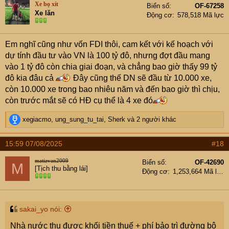
Xe bọ xít
Biển số
OF-67258
i
Xe lăn
Động cơ
578,518 Mã lực
o
n
s
Em nghĩ cũng như vốn FDI thôi, cam kết với kế hoạch với
:
dự tính đầu tư vào VN là 100 tỷ đô, nhưng đợt đầu mang
vào 1 tỷ đô còn chia giai đoạn, và chẳng bao giờ thấy 99 tỷ
đô kia đâu cả
Đây cũng thế DN sẽ đầu từ 10.000 xe,
còn 10.000 xe trong bao nhiêu năm và đến bao giờ thì chịu,
còn trước mắt sẽ có HĐ cụ thể là 4 xe đó
R
xegiacmo
,
ung_sung_tu_tai
,
Sherk
và 2 người khác
e
a
15:59 07/08/2025
#18
c
t
matizvan2009
Biển số
OF-42690
M
i
[Tịch thu bằng lái]
Động cơ
1,253,664 Mã lực
o
n
s
:
sakai_yo nói:
Nhà nước thu được khối tiền thuế + phí bảo trì đường bộ