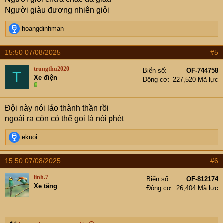
:
Người giàu đương nhiên giỏi
R
hoangdinhman
e
a
15:50 07/08/2025
#5
c
t
trungthu2020
Biển số
OF-744758
T
i
Xe điện
Động cơ
227,520 Mã lực
o
n
s
Đội này nói láo thành thần rồi
:
ngoài ra còn có thể gọi là nói phét
R
ekuoi
e
a
15:50 07/08/2025
#6
c
t
linh.7
Biển số
OF-812174
i
Xe tăng
Động cơ
26,404 Mã lực
o
n
s
: