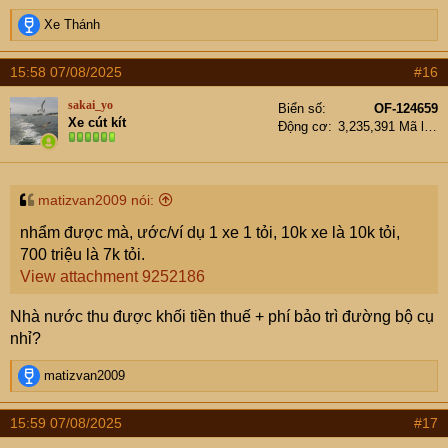
R
Xe Thánh
e
a
15:58 07/08/2025
#16
c
t
sakai_yo
Biển số
OF-124659
i
Xe cút kít
Động cơ
3,235,391 Mã lực
o
n
s
:
matizvan2009 nói:
nhẩm được mà, ước/ví dụ 1 xe 1 tỏi, 10k xe là 10k tỏi,
700 triệu là 7k tỏi.
View attachment 9252186
Nhà nước thu được khối tiền thuế + phí bảo trì đường bộ cụ
nhỉ?
R
matizvan2009
e
a
15:59 07/08/2025
#17
c
t