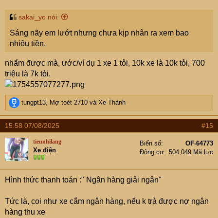
sakai_yo nói:
Sáng nãy em lướt nhưng chưa kịp nhân ra xem bao
nhiêu tiền.
nhẩm được mà, ước/ví dụ 1 xe 1 tỏi, 10k xe là 10k tỏi, 700
triệu là 7k tỏi.
R
tungpt13
,
Mợ toét 2710
và
Xe Thánh
e
a
15:58 07/08/2025
#15
c
t
tieunhilang
Biển số
OF-64773
i
Xe điện
Động cơ
504,049 Mã lực
o
n
s
Hình thức thanh toán :" Ngân hàng giải ngân"
:
Tức là, coi như xe cắm ngân hàng, nếu k trả được nợ ngân
hàng thu xe