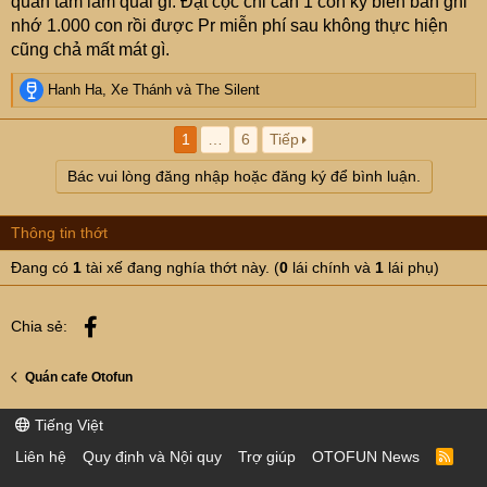
quan tâm làm quái gì. Đặt cọc chỉ cần 1 con ký biên bản ghi
nhớ 1.000 con rồi được Pr miễn phí sau không thực hiện
cũng chả mất mát gì.
R
Hanh Ha
,
Xe Thánh
và
The Silent
e
a
1
…
6
Tiếp
c
t
Bác vui lòng đăng nhập hoặc đăng ký để bình luận.
i
o
n
Thông tin thớt
s
:
Đang có
1
tài xế đang nghía thớt này. (
0
lái chính và
1
lái phụ)
Facebook
Chia sẻ:
Quán cafe Otofun
Tiếng Việt
Liên hệ
Quy định và Nội quy
Trợ giúp
OTOFUN News
R
S