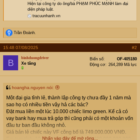
Hiện tại công ty do ông/bà PHẠM PHÚC MẠNH làm đại
diện pháp luật.
tracuunhanh.vn
R
Trần Đoành.
e
a
15:48 07/08/2025
#2
c
t
binhduongdriver
Biển số
OF-405180
B
i
Xe tăng
Động cơ
264,289 Mã lực
o
n
s
:
hoangha.nguyen nói:
Một đại gia tỉnh lẻ, thành lập công ty chưa đầy 1 năm mà
sao họ có nhiều tiền vậy hả các bác?
Đặt mua liền một lúc 10.000 chiếc limo green. Kể cả có
vay bank hay mua trả góp thì cũng phải có một khoản vốn
đầu tư ban đầu không nhỏ.
Giá bán lẻ chiếc này VF công bố là 749.000.000 VNĐ.
Nhấn vào đây để mở rộng...
Em tạm tính: 10.000 X 749.000.000 = 7.490.000.000.000