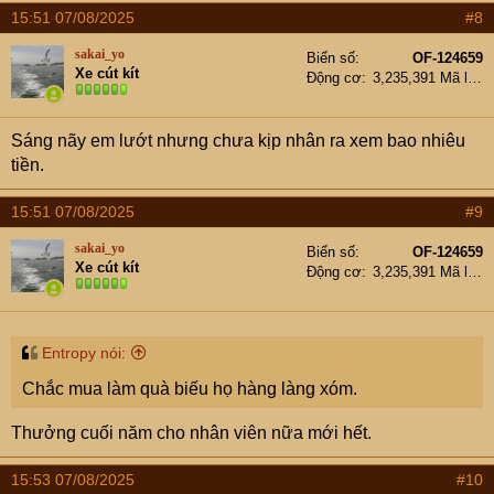
15:51 07/08/2025
#8
CÔNG TY CỔ PHẦN CÔNG NGHỆ VÀ DỊCH VỤ XANH VĨNH PHÚC
CÔNG TY CỔ PHẦN CÔNG NGHỆ VÀ DỊCH VỤ
sakai_yo
Biển số
OF-124659
XANH VĨNH PHÚC được Sở kế hoạch và đầu tư Tỉnh
Xe cút kít
Động cơ
3,235,391 Mã lực
Vĩnh Phúc cấp giấy chứng nhận đăng ký kinh doanh
ngày 10-10-2024. Hiện tại công ty do ông/bà PHẠM
PHÚC MẠNH làm đại diện pháp luật.
Sáng nãy em lướt nhưng chưa kịp nhân ra xem bao nhiêu
tracuunhanh.vn
tiền.
15:51 07/08/2025
#9
sakai_yo
Biển số
OF-124659
Xe cút kít
Động cơ
3,235,391 Mã lực
Entropy nói:
Chắc mua làm quà biếu họ hàng làng xóm.
Thưởng cuối năm cho nhân viên nữa mới hết.
15:53 07/08/2025
#10