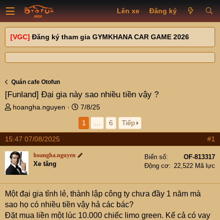
Lên xe
Đăng ký
[VGC]
Đăng ký tham gia GYMKHANA CAR GAME 2026
Quán cafe Otofun
[Funland]
Đại gia này sao nhiều tiền vậy ?
T
N
hoangha.nguyen
7/8/25
h
g
1
…
6
Tiếp
r
à
e
y
15:47 07/08/2025
#1
a
g
d
ử
hoangha.nguyen
Biển số
OF-813317
s
i
Xe tăng
Động cơ
22,522 Mã lực
t
a
r
Một đại gia tỉnh lẻ, thành lập công ty chưa đầy 1 năm mà
t
sao họ có nhiều tiền vậy hả các bác?
e
Đặt mua liền một lúc 10.000 chiếc limo green. Kể cả có vay
r