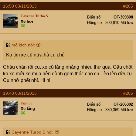
16:50 03/11/2015
#205
Cayenne Turbo S
Biển số
OF-309308
Xe hơi
Động cơ
300,810 Mã lực
mô kích nói:
Ko tìm xe cũ nữa hả cụ chủ
Cháu chán rồi cụ, xe cũ lằng nhằng nhiều thứ quá. Gấu chốt
ko xe mới ko mua nên đành gom thóc cho cu Tèo lên đời cụ.
Cụ nhớ phết nhỉ. Hi hi
19:48 03/11/2015
#206
ltrphuc
Biển số
OF-206302
Xe tăng
Động cơ
330,369 Mã lực
Cayenne Turbo S nói: