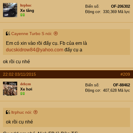
ltrphuc
Biển số
OF-206302
Xe tăng
Động cơ
330,369 Mã lực
Cayenne Turbo S nói:
Em có xin vào rồi đấy cụ. Fb của em là
ducskidrow84@yahoo.com
đấy cụ ạ
ok rồi cụ nhé
22:02 03/11/2015
#209
delsym
Biển số
OF-88462
Xe hơi
Động cơ
407,628 Mã lực
ltrphuc nói:
ok rồi cụ nhé