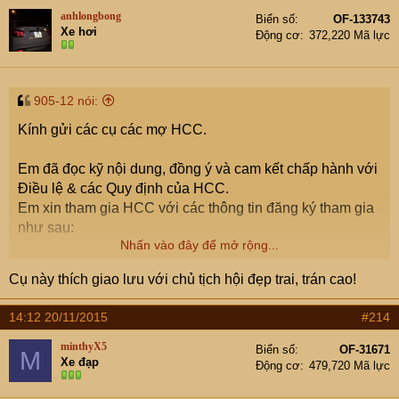
anhlongbong
Biển số
OF-133743
Xe hơi
Động cơ
372,220 Mã lực
905-12 nói:
Kính gửi các cụ các mợ HCC.
Em đã đọc kỹ nội dung, đồng ý và cam kết chấp hành với
Điều lệ & các Quy định của HCC.
Em xin tham gia HCC với các thông tin đăng ký tham gia
như sau:
Nhấn vào đây để mở rộng...
1. Nick: 905-12
Cụ này thích giao lưu với chủ tịch hội đẹp trai, trán cao!
2. Giới tính: Nam
3. Họ và tên đầy đủ: Đã PM gửi Chủ tịch Hội
14:12 20/11/2015
#214
4. Ngày sinh: Đã PM gửi Chủ tịch Hội
5. Số điện thoại di động: Đã PM gửi Chủ tịch Hội
minthyX5
Biển số
OF-31671
M
Xe đạp
6. Địa chỉ email: Đã PM gửi Chủ tịch Hội
Động cơ
479,720 Mã lực
7. Biển số xe: Đã PM gửi Chủ tịch Hội