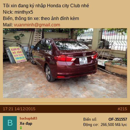
8. Đặc điểm xe: City CVT 2015 Ghi bạc
Tôi xin đang ký nhập Honda city Club nhé
9. Địa bàn hoạt động: Hà Nội
Nick: minthyx5
Biển, thông tin xe: theo ảnh đính kèm
Em xin cảm ơn.
Mail:
vuanminh@gmail.com
17:21 14/12/2015
#215
bacbaphi83
Biển số
OF-351557
B
Xe đạp
Động cơ
266,500 Mã lực