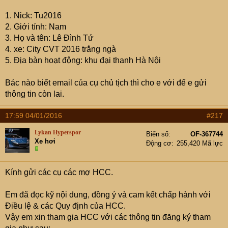
1. Nick: Tu2016
2. Giới tính: Nam
3. Họ và tên: Lê Đình Tứ
4. xe: City CVT 2016 trắng ngà
5. Địa bàn hoạt động: khu đại thanh Hà Nội
Bác nào biết email của cụ chủ tịch thì cho e với để e gửi
thông tin còn lai.
17:59 04/01/2016
#217
Lykan Hyperspor
Biển số
OF-367744
Xe hơi
Động cơ
255,420 Mã lực
Kính gửi các cụ các mợ HCC.
Em đã đọc kỹ nội dung, đồng ý và cam kết chấp hành với
Điều lệ & các Quy định của HCC.
Vậy em xin tham gia HCC với các thông tin đăng ký tham