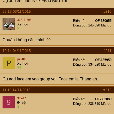
Cụ add em nhé. Nick FB là Bữa Tối
22:18 03/11/2015
#210
30A-71308
Biển số
OF-380055
Xe hơi
Động cơ
245,090 Mã lực
Chuẩn không cần chỉnh ^^
19:14 04/11/2015
#211
pes109
Biển số
OF-185950
P
Xe hơi
Động cơ
334,520 Mã lực
Cu add face em vao group voi. Face em la Thang ah.
11:19 14/11/2015
#212
905-12
Biển số
OF-392080
9
Đi bộ
Động cơ
236,510 Mã lực