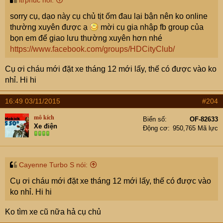
ltrphuc nói:
sorry cụ, dạo này cụ chủ tịt ốm đau lại bận nên ko online
thường xuyên được ạ
mời cụ gia nhập fb group của
bọn em để giao lưu thường xuyên hơn nhé
https://www.facebook.com/groups/HDCityClub/
Cụ ơi cháu mới đặt xe tháng 12 mới lấy, thế có được vào ko
nhỉ. Hi hi
16:49 03/11/2015
#204
mô kích
Biển số
OF-82633
Xe điện
Động cơ
950,765 Mã lực
Cayenne Turbo S nói:
Cụ ơi cháu mới đặt xe tháng 12 mới lấy, thế có được vào
ko nhỉ. Hi hi
Ko tìm xe cũ nữa hả cụ chủ