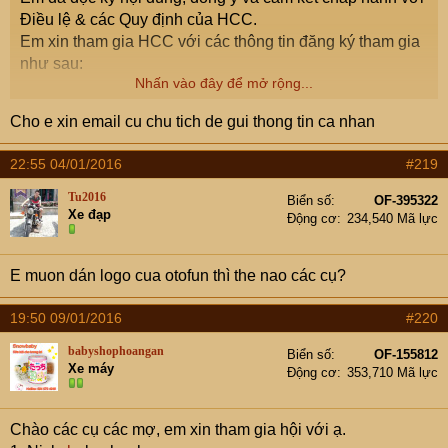
Điều lệ & các Quy định của HCC.
Em xin tham gia HCC với các thông tin đăng ký tham gia
như sau:
Nhấn vào đây để mở rộng...
1. Nick: 905-12
Cho e xin email cu chu tich de gui thong tin ca nhan
2. Giới tính: Nam
3. Họ và tên đầy đủ: Đã PM gửi Chủ tịch Hội
22:55 04/01/2016
#219
4. Ngày sinh: Đã PM gửi Chủ tịch Hội
5. Số điện thoại di động: Đã PM gửi Chủ tịch Hội
Tu2016
Biển số
OF-395322
Xe đạp
6. Địa chỉ email: Đã PM gửi Chủ tịch Hội
Động cơ
234,540 Mã lực
7. Biển số xe: Đã PM gửi Chủ tịch Hội
8. Đặc điểm xe: City CVT 2015 Ghi bạc
E muon dán logo cua otofun thì the nao các cụ?
9. Địa bàn hoạt động: Hà Nội
19:50 09/01/2016
#220
Em xin cảm ơn.
babyshophoangan
Biển số
OF-155812
Xe máy
Động cơ
353,710 Mã lực
Chào các cụ các mợ, em xin tham gia hội với ạ.