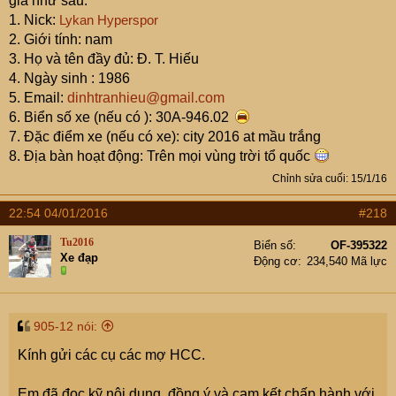
gia như sau:
1. Nick:
Lykan Hyperspor
2. Giới tính: nam
3. Họ và tên đầy đủ: Đ. T. Hiếu
4. Ngày sinh : 1986
5. Email:
dinhtranhieu@gmail.com
6. Biển số xe (nếu có ): 30A-946.02
7. Đặc điểm xe (nếu có xe): city 2016 at mầu trắng
8. Địa bàn hoạt động: Trên mọi vùng trời tổ quốc
Chỉnh sửa cuối:
15/1/16
22:54 04/01/2016
#218
Tu2016
Biển số
OF-395322
Xe đạp
Động cơ
234,540 Mã lực
905-12 nói:
Kính gửi các cụ các mợ HCC.
Em đã đọc kỹ nội dung, đồng ý và cam kết chấp hành với