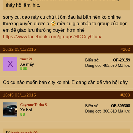
thấy hồi âm, hic.
sorry cụ, dạo này cụ chủ tịt ốm đau lại bận nên ko online
thường xuyên được ạ
mời cụ gia nhập fb group của bọn
em để giao lưu thường xuyên hơn nhé
https://www.facebook.com/groups/HDCityClub/
16:32 03/11/2015
#202
xmen79
Biển số
OF-29159
X
Xe máy
Động cơ
483,570 Mã lực
Có cụ nào muốn bán city ko nhỉ. E đang cần để vào hội đây
16:45 03/11/2015
#203
Cayenne Turbo S
Biển số
OF-309308
Xe hơi
Động cơ
300,810 Mã lực