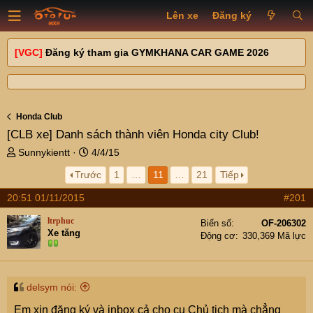
Lên xe
Đăng ký
[VGC]
Đăng ký tham gia GYMKHANA CAR GAME 2026
Honda Club
[CLB xe]
Danh sách thành viên Honda city Club!
T
N
Sunnykientt
4/4/15
h
g
Trước
1
…
11
…
21
Tiếp
r
à
e
y
20:51 01/11/2015
#201
a
g
d
ử
ltrphuc
Biển số
OF-206302
s
i
Xe tăng
Động cơ
330,369 Mã lực
t
a
r
t
delsym nói:
e
Em xin đăng ký và inbox cả cho cụ Chủ tịch mà chẳng
r