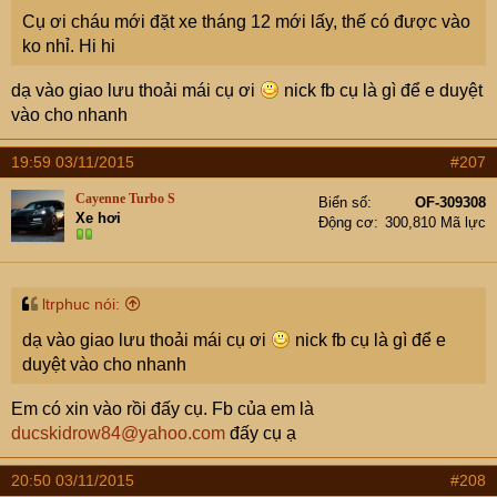
Cụ ơi cháu mới đặt xe tháng 12 mới lấy, thế có được vào
ko nhỉ. Hi hi
dạ vào giao lưu thoải mái cụ ơi
nick fb cụ là gì để e duyệt
vào cho nhanh
19:59 03/11/2015
#207
Cayenne Turbo S
Biển số
OF-309308
Xe hơi
Động cơ
300,810 Mã lực
ltrphuc nói:
dạ vào giao lưu thoải mái cụ ơi
nick fb cụ là gì để e
duyệt vào cho nhanh
Em có xin vào rồi đấy cụ. Fb của em là
ducskidrow84@yahoo.com
đấy cụ ạ
20:50 03/11/2015
#208