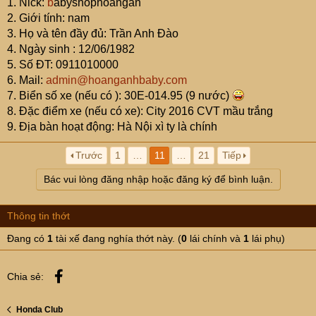
1. Nick:
b
abyshophoangan
2. Giới tính: nam
3. Họ và tên đầy đủ: Trần Anh Đào
4. Ngày sinh : 12/06/1982
5. Số ĐT: 0911010000
6. Mail:
admin@hoanganhbaby.com
7. Biển số xe (nếu có ): 30E-014.95 (9 nước)
8. Đặc điểm xe (nếu có xe): City 2016 CVT mầu trắng
9. Địa bàn hoạt động: Hà Nội xì ty là chính
Trước
1
…
11
…
21
Tiếp
Bác vui lòng đăng nhập hoặc đăng ký để bình luận.
Thông tin thớt
Đang có
1
tài xế đang nghía thớt này. (
0
lái chính và
1
lái phụ)
Facebook
Chia sẻ:
Honda Club