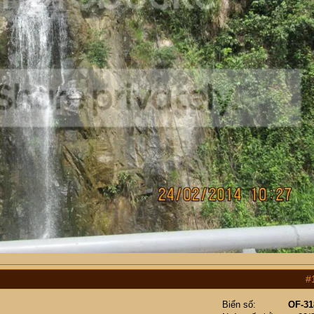
#
Biển số
OF-31