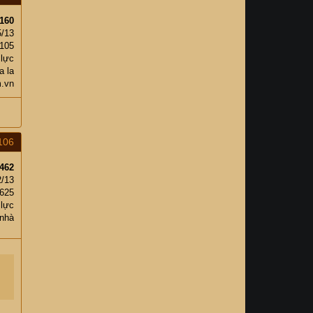
160
5/13
105
 lực
 la
.vn
106
462
2/13
,625
 lực
 nhà