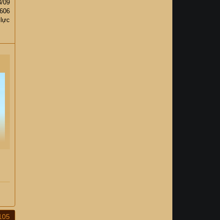
3/09
,606
 lực
105