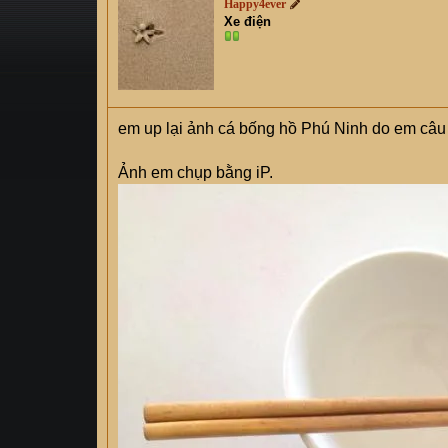
Happy4ever
s
i
Xe điện
t
a
r
t
e
em up lại ảnh cá bống hồ Phú Ninh do em câ
r
Ảnh em chụp bằng iP.