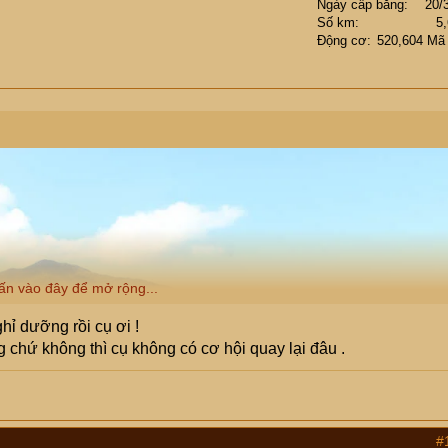
Ngày cấp bằng
20/
Số km
5
Động cơ
520,604 Mã
ấn vào đây để mở rộng...
hỉ dưỡng rồi cụ ơi !
 chứ không thì cụ không có cơ hội quay lại đâu .
#