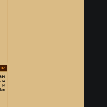
102
854
5/14
14
 lực