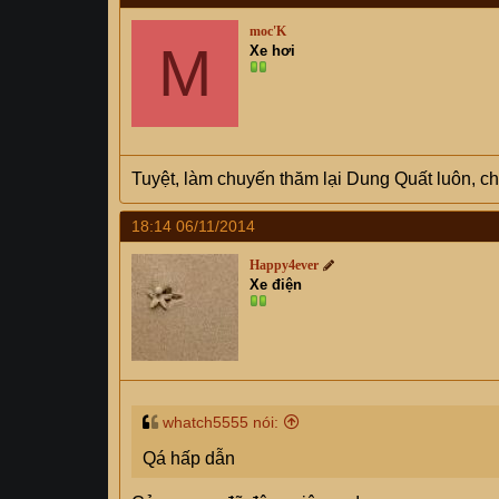
moc'K
M
Xe hơi
Tuyệt, làm chuyến thăm lại Dung Quất luôn, c
18:14 06/11/2014
Happy4ever
Xe điện
whatch5555 nói:
Qá hấp dẫn