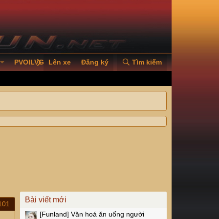
PVOILVGC2026
Lên xe
Đăng ký
Tìm kiếm
Bài viết mới
101
[Funland]
Văn hoá ăn uống người