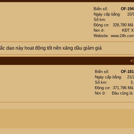
Biển số
OF-194
Ngày cấp bằng
15/
Số km
Động cơ
328,780 Mã
Nơi ở
KĐT Xa
Website
www.24h.com
hắc dạo này hoạt động tốt nên xăng dầu giảm giá
#
Biển số
OF-181
Ngày cấp bằng
21/
Số km
3
Động cơ
371,796 Mã
Nơi ở
Đâu cũng là