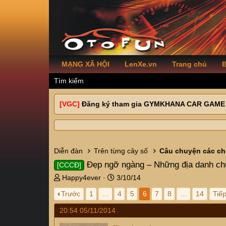
MẠNG XÃ HỘI
LenXe.vn
Trang chủ
B
Tìm kiếm
[VGC]
Đăng ký tham gia GYMKHANA CAR GAME
Diễn đàn
Trên từng cây số
Câu chuyện các ch
Đẹp ngỡ ngàng – Những địa danh c
[CCCĐ]
T
N
Happy4ever
3/10/14
h
g
Trước
1
…
4
5
6
7
8
…
14
Tiế
r
à
e
y
20:54 05/11/2014
a
g
d
ử