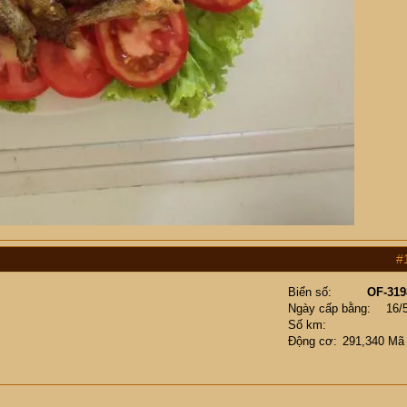
#
Biển số
OF-319
Ngày cấp bằng
16/
Số km
Động cơ
291,340 Mã