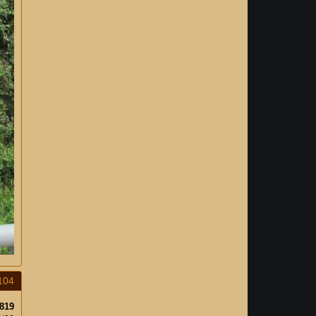
104
819