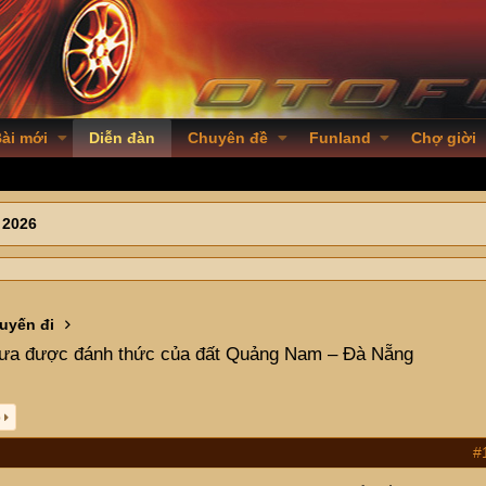
ài mới
Diễn đàn
Chuyên đề
Funland
Chợ giời
 2026
uyến đi
hưa được đánh thức của đất Quảng Nam – Đà Nẵng
p
#