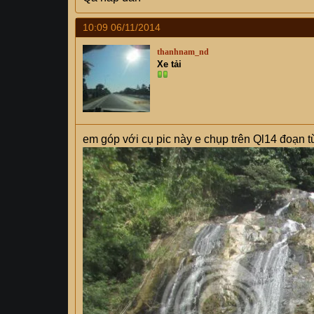
10:09 06/11/2014
thanhnam_nd
Xe tải
em góp với cụ pic này e chụp trên Ql14 đoạn 