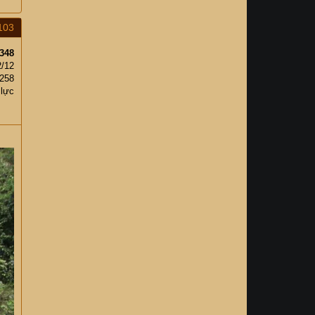
103
348
2/12
258
 lực