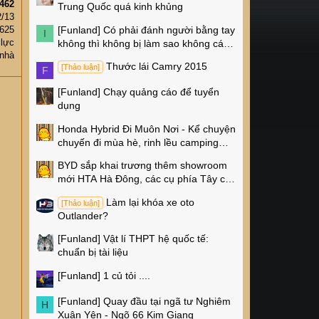
462
Trung Quốc quá kinh khủng
2/13
[Funland]
Có phải đánh người bằng tay
,625
I
 lực
không thì không bị làm sao không các
 nhà
cụ?
Thước lái Camry 2015
[Thảo luận]
F
[Funland]
Chạy quảng cáo để tuyển
dụng
Honda Hybrid Đi Muôn Nơi - Kể chuyện
chuyến đi mùa hè, rinh lều camping
Naturehike 4 triệu về nhà!
BYD sắp khai trương thêm showroom
mới HTA Hà Đông, các cụ phía Tây có
thêm chỗ xem xe rồi!
Làm lại khóa xe oto
[Thảo luận]
Outlander?
[Funland]
Vật lí THPT hệ quốc tế:
chuẩn bị tài liệu
[Funland]
1 củ tỏi ....
[Funland]
Quay đầu tại ngã tư Nghiêm
H
Xuân Yên - Ngõ 66 Kim Giang