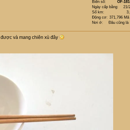
Biển số
OF-181
Ngày cấp bằng
21/
Số km
3
Động cơ
371,796 Mã
Nơi ở
Đâu cũng là
u được và mang chiên xù đây