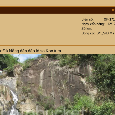
#
Biển số
OF-171
Ngày cấp bằng
12/1
Số km
Động cơ
345,540 Mã
từ Đà Nẵng đến đèo lò so Kon tum