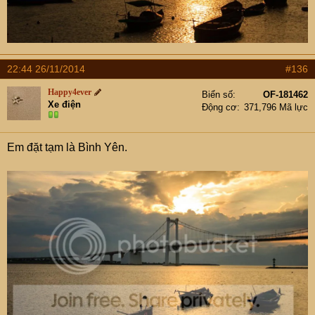
22:44 26/11/2014
#136
Happy4ever
Biển số
OF-181462
Xe điện
Động cơ
371,796 Mã lực
Em đặt tạm là Bình Yên.