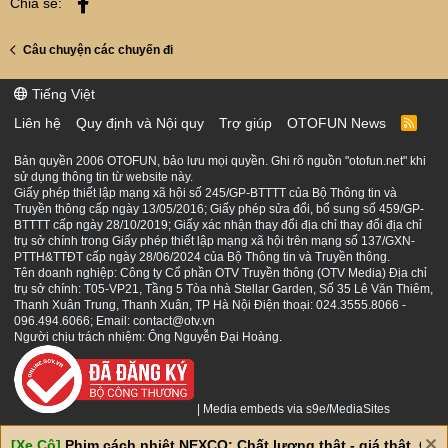
Facebook
Chia sẻ:
Câu chuyện các chuyến đi
Tiếng Việt
Liên hệ
Quy định và Nội quy
Trợ giúp
OTOFUN News
R
S
S
Bản quyền 2006 OTOFUN, bảo lưu mọi quyền. Ghi rõ nguồn "otofun.net" khi
sử dụng thông tin từ website này.
Giấy phép thiết lập mạng xã hội số 245/GP-BTTTT của Bộ Thông tin và
Truyền thông cấp ngày 13/05/2016; Giấy phép sửa đổi, bổ sung số 459/GP-
BTTTT cấp ngày 28/10/2019; Giấy xác nhận thay đổi địa chỉ thay đổi địa chỉ
trụ sở chính trong Giấy phép thiết lập mạng xã hội trên mạng số 137/GXN-
PTTH&TTĐT cấp ngày 28/06/2024 của Bộ Thông tin và Truyền thông.
Tên doanh nghiệp: Công ty Cổ phần OTV Truyền thông (OTV Media) Địa chỉ
trụ sở chính: T05-VP21, Tầng 5 Tòa nhà Stellar Garden, Số 35 Lê Văn Thiêm,
Thanh Xuân Trung, Thanh Xuân, TP Hà Nội Điện thoại: 024.3555.8066 -
096.494.6066; Email: contact@otv.vn
Người chịu trách nhiệm: Ông Nguyễn Đại Hoàng.
|
Media embeds via s9e/MediaSites
[Xe Cộ]
Phim cách nhiệt NEXCO: Chất lượng thật - giá thật. Giá 