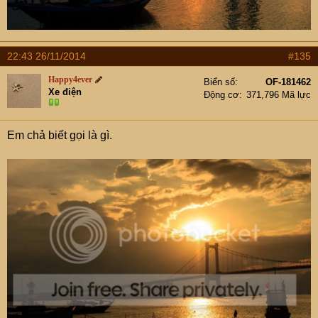
22:43 26/11/2014
#135
Happy4ever
Biển số
OF-181462
Xe điện
Động cơ
371,796 Mã lực
Em chả biết gọi là gì.