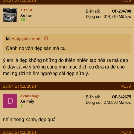
10:27 27/11/2014
#138
31f7784
Biển số
OF-294708
Xe hơi
Động cơ
314,710 Mã lực
Happy4ever nói:
Cảnh nó vốn đẹp sẵn mà cụ.
ý em là đẹp không những do thiên nhiên tạo hóa ra mà đẹp
ở đây cả về ý tưởng cũng như mục đích cụ đưa ra để cho
mọi người chiêm ngưỡng cái đẹp nữa ý.
16:04 27/11/2014
#139
dienlanhnga
Biển số
OF-342675
D
Xe máy
Động cơ
273,890 Mã lực
nhìn trong xanh, đẹp quá
18:16 27/11/2014
#140