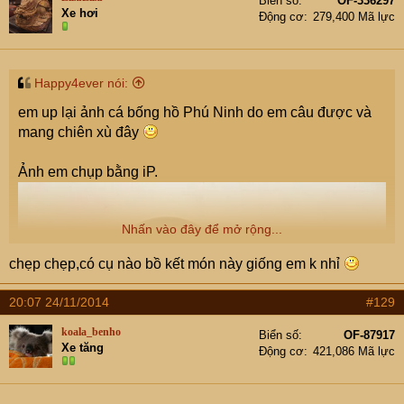
Biển số
OF-336297
Xe hơi
Động cơ
279,400 Mã lực
Happy4ever nói:
em up lại ảnh cá bống hồ Phú Ninh do em câu được và
mang chiên xù đây
Ảnh em chụp bằng iP.
Nhấn vào đây để mở rộng...
chẹp chẹp,có cụ nào bồ kết món này giống em k nhỉ
20:07 24/11/2014
#129
koala_benho
Biển số
OF-87917
Xe tăng
Động cơ
421,086 Mã lực