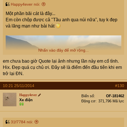
Happy4ever nói:
Một phần bãi cát là đây...
Em còn chộp được cả "Tầu anh qua núi nữa", tuy k đẹp
và lãng mạn như bài hát
Nhấn vào đây để mở rộng...
em chưa bao giờ Quote lại ảnh nhưng lần này em cố tình.
Hix. Đẹp quá cụ chủ ơi. Đây sẽ là điểm đến đầu tiên khi em
trở lại ĐN.
10:21 25/11/2014
#130
Happy4ever
Biển số
OF-181462
Xe điện
Động cơ
371,796 Mã lực
31f7784 nói: