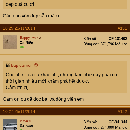
đẹp quá cụ ơi
Cảnh nó vốn đẹp sẵn mà cụ.
10:25 25/11/2014
#131
Happy4ever
Biển số
OF-181462
Xe điện
Động cơ
371,796 Mã lực
Bắp cải nói:
Góc nhìn của cụ khác nhỉ, những tấm như này phải có
thời gian nhiều mới khám phá hết được.
Cảm ơn cụ.
Cảm ơn cụ đã đọc bài và động viên em!
10:27 25/11/2014
#132
inova90
Biển số
OF-341344
Xe máy
Động cơ
274,880 Mã lực