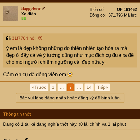
Happy4ever
Biển số
OF-181462
Xe điện
Động cơ
371,796 Mã lực
31f7784 nói:
ý em là đẹp không những do thiên nhiên tạo hóa ra mà
đẹp ở đây cả về ý tưởng cũng như mục đích cụ đưa ra để
cho mọi người chiêm ngưỡng cái đẹp nữa ý.
Cảm ơn cụ đã động viên em
Trước
1
…
7
…
14
Tiếp
Bác vui lòng đăng nhập hoặc đăng ký để bình luận.
Thông tin thớt
Đang có
1
tài xế đang nghía thớt này. (
0
lái chính và
1
lái phụ)