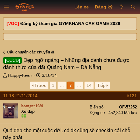
Lên xe
Đăng ký
[VGC]
Đăng ký tham gia GYMKHANA CAR GAME 2026
Câu chuyện các chuyến đi
Đẹp ngỡ ngàng – Những địa danh chưa được
[CCCĐ]
đánh thức của đất Quảng Nam – Đà Nẵng
T
N
Happy4ever
3/10/14
h
g
Trước
1
…
7
…
14
Tiếp
r
à
e
y
11:18 21/11/2014
#121
a
g
d
ử
hoangnn1980
Biển số
OF-53252
s
i
Xe đạp
Động cơ
452,340 Mã lực
t
a
r
Quá đẹp cho một cuộc đời. có đk cũng sẽ checkin cái chỗ
t
này phát