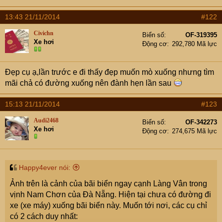
e
r
13:43 21/11/2014
#122
Civichn
Biển số
OF-319395
Xe hơi
Động cơ
292,780 Mã lực
Đẹp cụ ạ,lần trước e đi thấy đẹp muốn mò xuống nhưng tìm
mãi chả có đường xuống nên đành hẹn lần sau
15:13 21/11/2014
#123
Audi2468
Biển số
OF-342273
Xe hơi
Động cơ
274,675 Mã lực
Happy4ever nói:
Ảnh trên là cảnh của bãi biển ngay cạnh Làng Vân trong
vịnh Nam Chơn của Đà Nẵng. Hiện tại chưa có đường đi
xe (xe máy) xuống bãi biển này. Muốn tới nơi, các cụ chỉ
có 2 cách duy nhất: