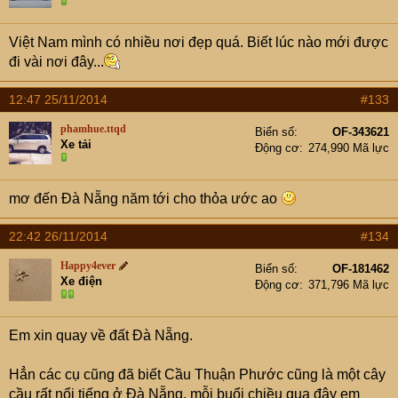
Việt Nam mình có nhiều nơi đẹp quá. Biết lúc nào mới được
đi vài nơi đây...
12:47 25/11/2014
#133
phamhue.ttqd
Biển số
OF-343621
Xe tải
Động cơ
274,990 Mã lực
mơ đến Đà Nẵng năm tới cho thỏa ước ao
22:42 26/11/2014
#134
Happy4ever
Biển số
OF-181462
Xe điện
Động cơ
371,796 Mã lực
Em xin quay về đất Đà Nẵng.
Hẳn các cụ cũng đã biết Cầu Thuận Phước cũng là một cây
cầu rất nổi tiếng ở Đà Nẵng, mỗi buổi chiều qua đây em