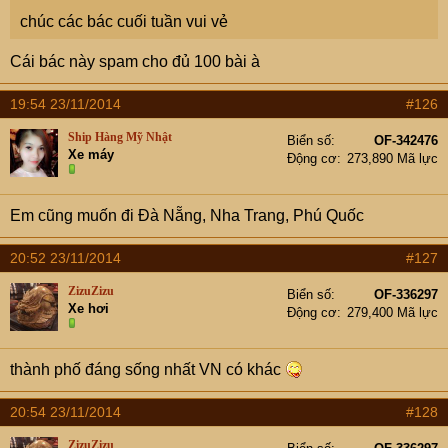
chúc các bác cuối tuần vui vẻ
Cái bác này spam cho đủ 100 bài à
19:54 23/11/2014
#126
Ship Hàng Mỹ Nhật
Biển số
OF-342476
Xe máy
Động cơ
273,890 Mã lực
Em cũng muốn đi Đà Nẵng, Nha Trang, Phú Quốc
20:52 23/11/2014
#127
ZizuZizu
Biển số
OF-336297
Xe hơi
Động cơ
279,400 Mã lực
thành phố đáng sống nhất VN có khác
20:54 23/11/2014
#128
ZizuZizu