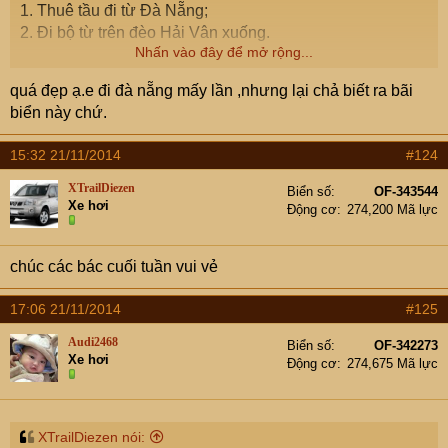
1. Thuê tầu đi từ Đà Nẵng;
2. Đi bộ từ trên đèo Hải Vân xuống.
Nhấn vào đây để mở rộng...
Em thì chọn cách thứ 2
quá đẹp ạ.e đi đà nẵng mấy lần ,nhưng lại chả biết ra bãi
Đây là cảnh bãi biển em chụp từ trên đường mòn lúc đi
biển này chứ.
xuống.
15:32 21/11/2014
#124
XTrailDiezen
Biển số
OF-343544
Xe hơi
Động cơ
274,200 Mã lực
chúc các bác cuối tuần vui vẻ
17:06 21/11/2014
#125
Audi2468
Biển số
OF-342273
Xe hơi
Động cơ
274,675 Mã lực
XTrailDiezen nói: