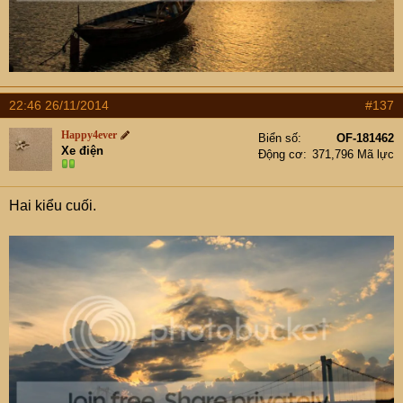
22:46 26/11/2014
#137
Happy4ever
Biển số
OF-181462
Xe điện
Động cơ
371,796 Mã lực
Hai kiểu cuối.