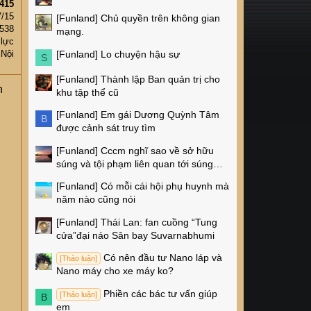
415
7/15
[Funland]
Chủ quyền trên không gian
538
mạng.
 lực
[Funland]
Lo chuyện hậu sự
 Nội
S
[Funland]
Thành lập Ban quản trị cho
n
khu tập thể cũ
[Funland]
Em gái Dương Quỳnh Tâm
B
được cảnh sát truy tìm
[Funland]
Cccm nghĩ sao về sở hữu
súng và tội phạm liên quan tới súng
ống ở Mỹ
[Funland]
Có mỗi cái hội phụ huynh mà
năm nào cũng nói
[Funland]
Thái Lan: fan cuồng “Tung
cửa”đại náo Sân bay Suvarnabhumi
Có nên đầu tư Nano láp và
[Thảo luận]
Nano máy cho xe máy ko?
Phiền các bác tư vấn giúp
[Thảo luận]
B
em