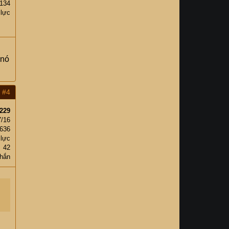
,134
 lực
 nó
#4
229
7/16
,636
 lực
42
hắn