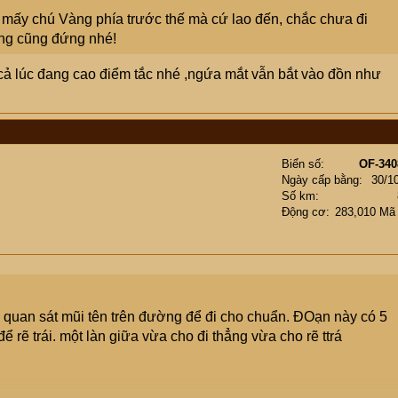
i mấy chú Vàng phía trước thế mà cứ lao đến, chắc chưa đi
ng cũng đứng nhé!
 cả lúc đang cao điểm tắc nhé ,ngứa mắt vẫn bắt vào đồn như
Biển số
OF-340
Ngày cấp bằng
30/1
Số km
Động cơ
283,010 Mã
g quan sát mũi tên trên đường để đi cho chuẩn. ĐOạn này có 5
 để rẽ trái. một làn giữa vừa cho đi thẳng vừa cho rẽ ttrá