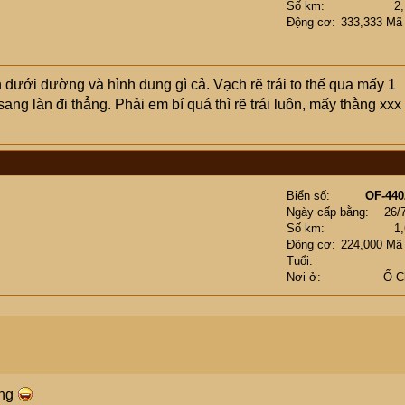
Số km
2
Động cơ
333,333 Mã
h dưới đường và hình dung gì cả. Vạch rẽ trái to thế qua mấy 1
ng làn đi thẳng. Phải em bí quá thì rẽ trái luôn, mấy thằng xxx
Biển số
OF-440
Ngày cấp bằng
26/
Số km
1
Động cơ
224,000 Mã
Tuổi
Nơi ở
Ổ C
àng