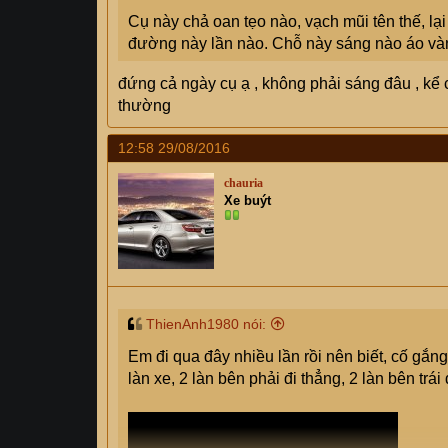
Cụ này chả oan tẹo nào, vạch mũi tên thế, lạ
đường này lần nào. Chỗ này sáng nào áo và
đứng cả ngày cụ ạ , không phải sáng đâu , kể
thường
12:58 29/08/2016
chauria
Xe buýt
ThienAnh1980 nói:
Em đi qua đây nhiều lần rồi nên biết, cố gắn
làn xe, 2 làn bên phải đi thẳng, 2 làn bên trái