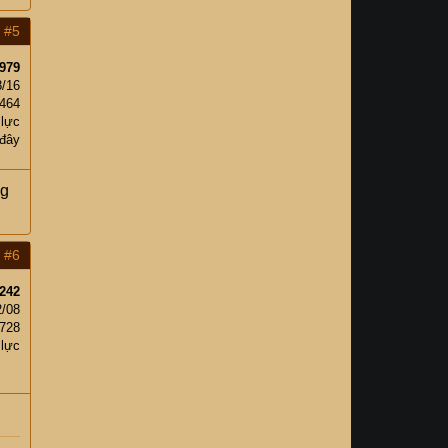
#5
979
8/16
,464
 lực
đây
ng
#6
242
2/08
,728
 lực