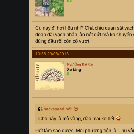
Cụ này đi hơi liều nhỉ? Chả chịu quan sát vạc
đoạn dài vạch phân làn nét đứt mà ko chuyển sa
đứng đầu rồi còn cố vượt
10:38 29/08/2016
Ngư Ông Bắt Cá
Xe tăng
hackspeed nói:
Chỗ này là mỏ vàng, đào mãi ko hết
Hết làm sao được. Mỗi phương tiện là 1 hũ v