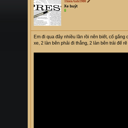
ThienAnh1980
s
i
Xe buýt
t
a
r
t
e
Em đi qua đây nhiều lần rồi nên biết, cố gắng
r
xe, 2 làn bên phải đi thẳng, 2 làn bên trái để rẽ