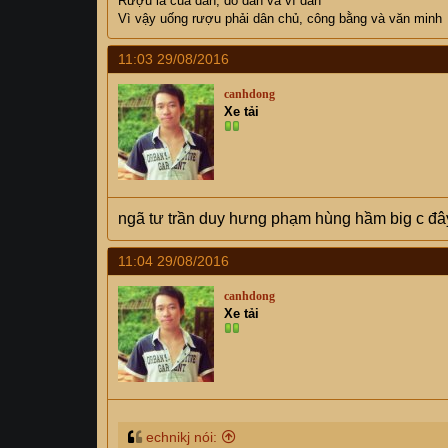
Rượu là của dân, do dân và vì dân
Vì vậy uống rượu phải dân chủ, công bằng và văn minh
11:03 29/08/2016
canhdong
Xe tải
ngã tư trần duy hưng phạm hùng hầm big c đ
11:04 29/08/2016
canhdong
Xe tải
echnikj nói: