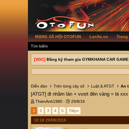
MẠNG XÃ HỘI OTOFUN
LenXe.vn
Trang
Tìm kiếm
[VGC]
Đăng ký tham gia GYMKHANA CAR GAME
Diễn đàn
Trên từng cây số
Luật & ATGT
An 
[ATGT]
đi nhầm làn + vượt đèn vàng = bị xxx
T
N
ThienAnh1980
29/8/16
h
g
1
2
3
4
5
Tiếp
r
à
e
y
10:18 29/08/2016
a
g
d
ử