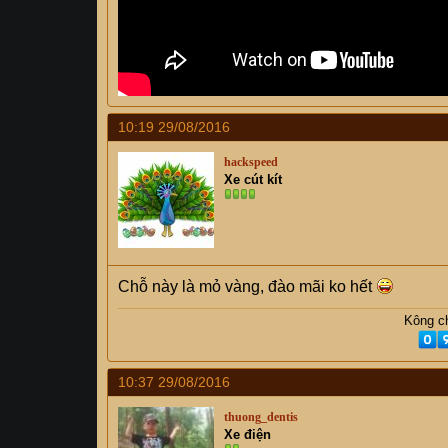
10:19 29/08/2016
hackspeed
Xe cút kít
Chỗ này là mỏ vàng, đào mãi ko hết
Kông ch
10:37 29/08/2016
thuong_dentis
Xe điện