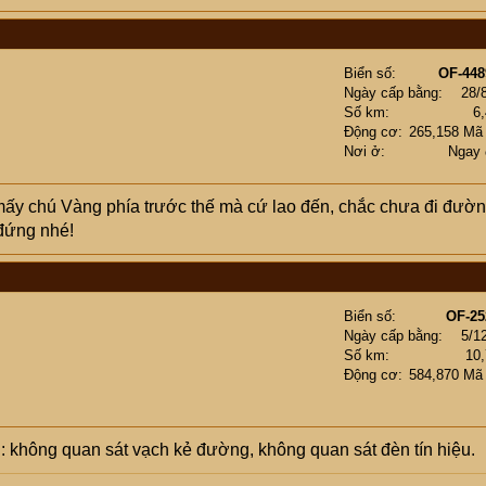
Biển số
OF-448
Ngày cấp bằng
28/
Số km
6
Động cơ
265,158 Mã
Nơi ở
Ngay 
i mấy chú Vàng phía trước thế mà cứ lao đến, chắc chưa đi đườ
đứng nhé!
Biển số
OF-25
Ngày cấp bằng
5/1
Số km
10
Động cơ
584,870 Mã
ành: không quan sát vạch kẻ đường, không quan sát đèn tín hiệu.