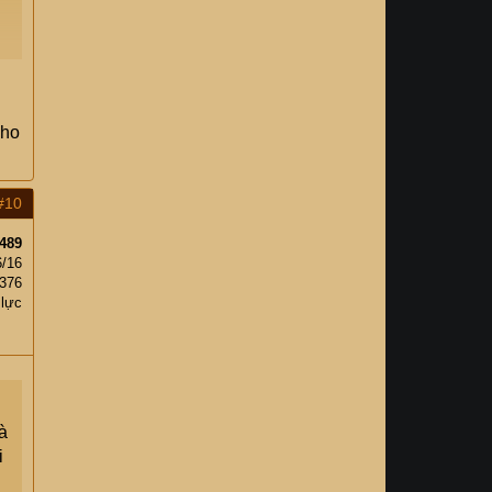
cho
#10
489
6/16
,376
 lực
à
i