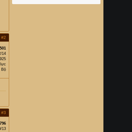
#2
501
2/14
,925
 lực
c Bộ
#3
796
0/13