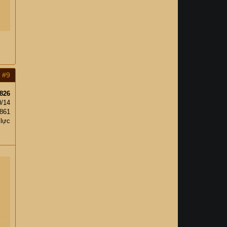
#9
826
0/14
861
 lực