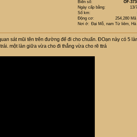
Biển số
OF-373
Ngày cấp bằng
13/
Số km
Động cơ
254,280 Mã
Nơi ở
Đại Mỗ, nam Từ liêm, Hà
 quan sát mũi tên trên đường để đi cho chuẩn. ĐOạn này có 5 là
 trái. một làn giữa vừa cho đi thẳng vừa cho rẽ ttrá