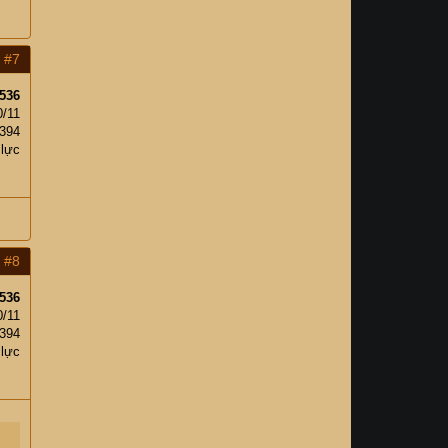
#7
536
0/11
394
 lực
#8
536
0/11
394
 lực