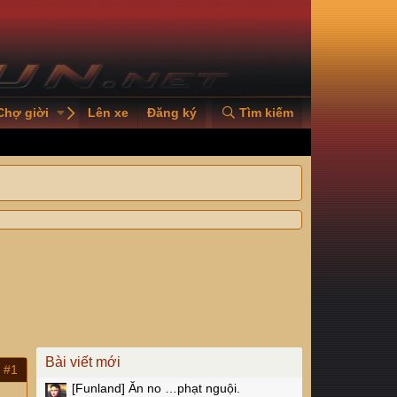
Chợ giời
PVOILVGC2026
Lên xe
Đăng ký
Tìm kiếm
Bài viết mới
#1
[Funland]
Ăn no …phạt nguội.