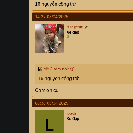
16 nguyễn công trứ
14:27 08/04/2025
thangptsnt
Xe đạp
Mỳ 2 tôm nói:
16 nguyễn công trứ
Cảm ơn cụ
08:38 09/04/2025
lucc6lt
L
Xe đạp