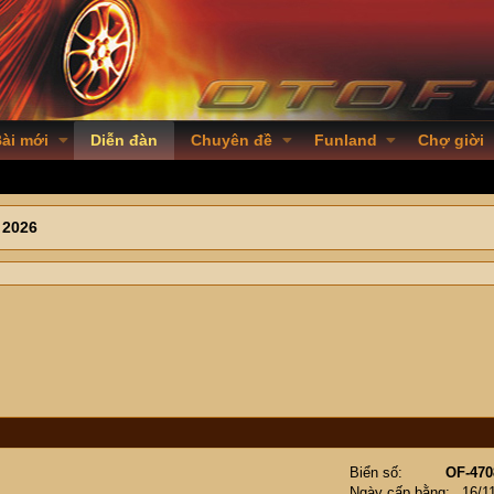
ài mới
Diễn đàn
Chuyên đề
Funland
Chợ giời
 2026
Biển số
OF-470
Ngày cấp bằng
16/1