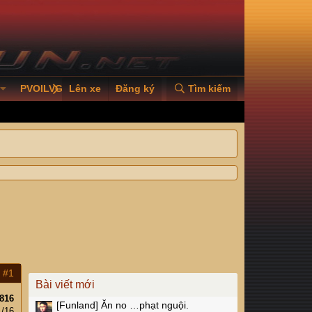
PVOILVGC2026
Lên xe
Đăng ký
Tìm kiếm
#1
Bài viết mới
816
[Funland]
Ăn no …phạt nguội.
1/16