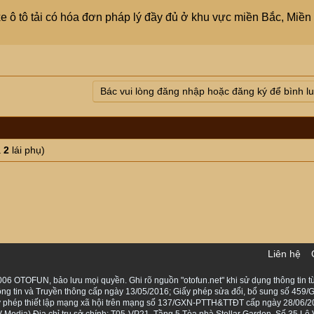
xe ô tô tải có hóa đơn pháp lý đầy đủ ở khu vực miền Bắc, Miền
Bác vui lòng đăng nhập hoặc đăng ký để bình l
à
2
lái phụ)
Liên hệ
06 OTOFUN, bảo lưu mọi quyền. Ghi rõ nguồn "otofun.net" khi sử dụng thông tin từ
ng tin và Truyền thông cấp ngày 13/05/2016; Giấy phép sửa đổi, bổ sung số 459/G
Giấy phép thiết lập mạng xã hội trên mạng số 137/GXN-PTTH&TTĐT cấp ngày 28/06/2