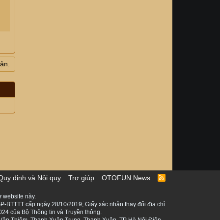
uận.
Quy định và Nội quy
Trợ giúp
OTOFUN News
R
S
S
 website này.
P-BTTTT cấp ngày 28/10/2019; Giấy xác nhận thay đổi địa chỉ
024 của Bộ Thông tin và Truyền thông.