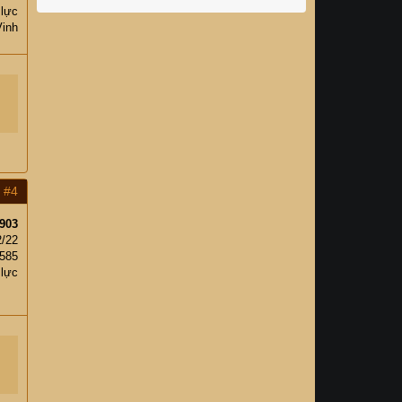
 lực
Vinh
#4
903
2/22
,585
 lực