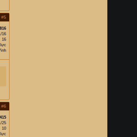
#5
816
1/16
16
 lực
Vinh
#6
415
1/25
10
 lực