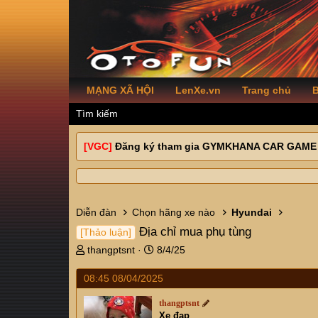
MẠNG XÃ HỘI
LenXe.vn
Trang chủ
B
Tìm kiếm
[VGC]
Đăng ký tham gia GYMKHANA CAR GAME
Diễn đàn
Chọn hãng xe nào
Hyundai
Địa chỉ mua phụ tùng
[Thảo luận]
T
N
thangptsnt
8/4/25
h
g
r
à
08:45 08/04/2025
e
y
a
g
thangptsnt
Xe đạp
d
ử