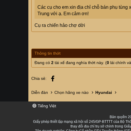
Các cụ cho em xin địa chỉ chỗ bán phụ tùng 
Trung với ạ. Em cảm ơn!
Cụ ra chiến hảo chợ dời
Thông tin thớt
Đang có
2
tài xế đang nghía thớt này. (
0
lái chính v
Facebook
Chia sẻ:
Diễn đàn
Chọn hãng xe nào
Hyundai
Tiếng Việt
Bản quyền 20
Giấy phép thiết lập mạng xã hội số 245/GP-BTTTT của Bộ Thô
thay đổi địa chỉ trụ sở chính trong 