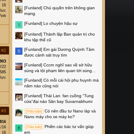
16
[Funland]
Chủ quyền trên không gian
 lực
mạng.
Vinh
[Funland]
Lo chuyện hậu sự
S
[Funland]
Thành lập Ban quản trị cho
khu tập thể cũ
[Funland]
Em gái Dương Quỳnh Tâm
#2
B
được cảnh sát truy tìm
903
[Funland]
Cccm nghĩ sao về sở hữu
2/22
súng và tội phạm liên quan tới súng
,585
ống ở Mỹ
 lực
[Funland]
Có mỗi cái hội phụ huynh mà
năm nào cũng nói
[Funland]
Thái Lan: fan cuồng “Tung
cửa”đại náo Sân bay Suvarnabhumi
#3
Có nên đầu tư Nano láp và
[Thảo luận]
Nano máy cho xe máy ko?
816
Phiền các bác tư vấn giúp
1/16
[Thảo luận]
B
em
16