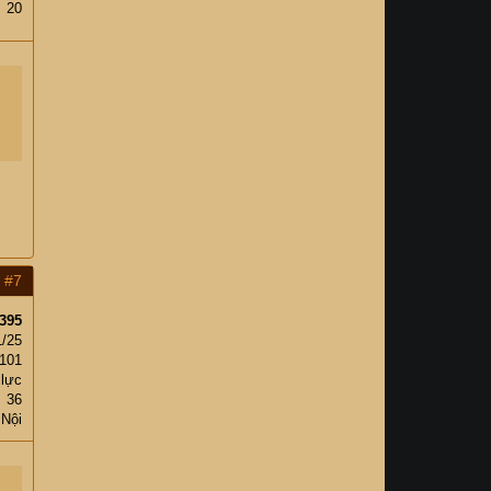
20
#7
395
1/25
101
 lực
36
 Nội