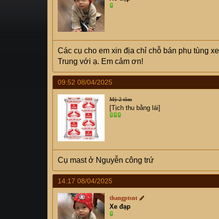
s
i
t
a
r
t
Các cụ cho em xin địa chỉ chỗ bán phụ tùng xe
e
Trung với ạ. Em cảm ơn!
r
09:52 08/04/2025
Mỳ 2 tôm
[Tịch thu bằng lái]
Cụ mast ở Nguyễn công trứ
14:17 08/04/2025
thangptsnt
Xe đạp