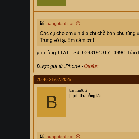
thangptsnt nói:
Các cụ cho em xin địa chỉ chỗ bán phụ tùng 
Trung với ạ. Em cảm ơn!
phụ tùng TTAT - Sđt 0398195317 . 499C Trần 
Được gửi từ iPhone -
Otofun
20:40 21/07/2025
baonam68st
B
[Tịch thu bằng lái]
thangptsnt nói: