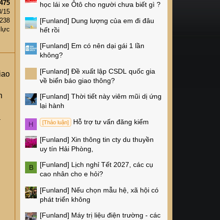
475
học lái xe Ôtô cho người chưa biết gì ?
8/15
[Funland]
Dung lượng của em đi đâu
,238
 lực
hết rồi
[Funland]
Em có nên dại gái 1 lần
không?
[Funland]
Đề xuất lập CSDL quốc gia
iao
về biển báo giao thông?
n
[Funland]
Thời tiết này viêm mũi dị ứng
lại hành
à
Hỗ trợ tư vấn đăng kiểm
[Thảo luận]
H
[Funland]
Xin thông tin cty du thuyền
uy tín Hải Phòng,
[Funland]
Lịch nghỉ Tết 2027, các cụ
B
cao nhân cho e hỏi?
[Funland]
Nếu chọn mẫu hệ, xã hội có
phát triển không
[Funland]
Máy trị liệu điện trường - các