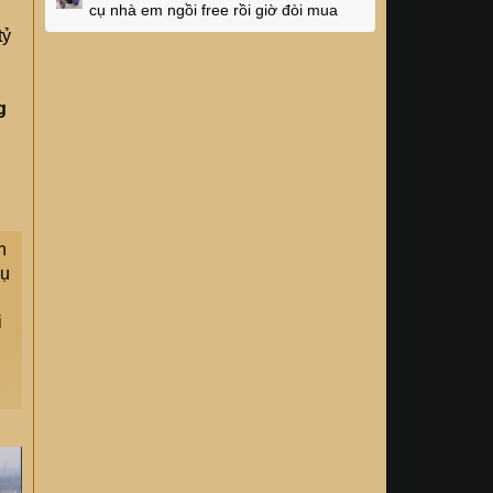
cụ nhà em ngồi free rồi giờ đòi mua
tỷ
g
n
Cụ
i
ng