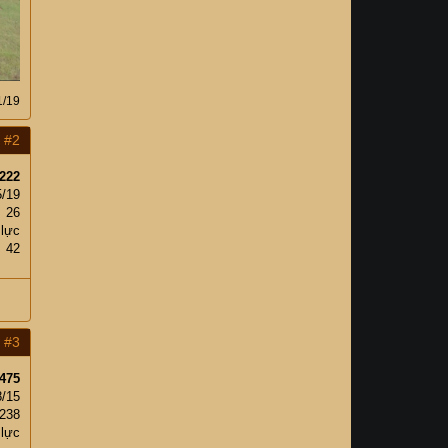
1/19
#2
222
5/19
26
 lực
42
#3
475
8/15
,238
 lực