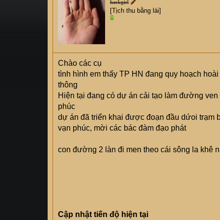
hackgirl
s
i
[Tịch thu bằng lái]
t
a
r
t
e
Chào các cụ
r
tình hình em thấy TP HN đang quy hoạch hoài
thông
Hiện tại đang có dự án cải tạo làm đường ven 
phúc
dự án đã triển khai được đoạn đầu dứoi trạm b
vạn phúc, mời các bác đàm đạo phát
con đường 2 làn đi men theo cái sông la khê n
Cập nhật tiến độ hiện tại