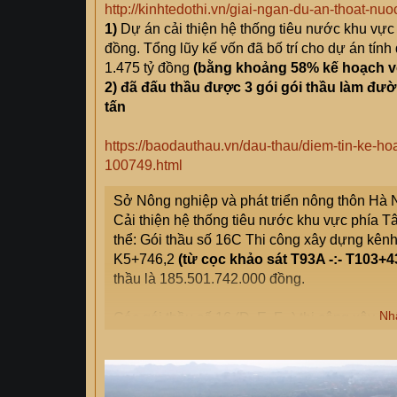
http://kinhtedothi.vn/giai-ngan-du-an-thoat-nu
1)
Dự án cải thiện hệ thống tiêu nước khu vực
đồng. Tổng lũy kế vốn đã bố trí cho dự án tín
1.475 tỷ đồng
(bằng khoảng 58% kế hoạch v
2) đã đấu thầu được 3 gói gói thầu làm đườ
tấn
https://baodauthau.vn/dau-thau/diem-tin-ke-h
100749.html
Sở Nông nghiệp và phát triển nông thôn Hà N
Cải thiện hệ thống tiêu nước khu vực phía T
thể: Gói thầu số 16C Thi công xây dựng kên
K5+746,2
(từ cọc khảo sát T93A -:- T103+
thầu là 185.501.742.000 đồng.
Nh
Các gói thầu số 16 (D, E, F...) thi công xâ
với các đoạn: từ K3+918 -:- K5+106,5 (từ c
cầu T71), với giá gói thầu là 382.692.059.0
T71+29m tương ứng đoạn từ cầu T71 - cầu Lê 
K2+732 -:- K3+447
(từ cọc khảo sát: T55A