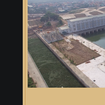
cầu Tố Hữu)
, với giá gói thầu là 240.049.83
Gói thầu số 16L Thi công, lắp đặt thiết bị cơ 
thầu là 16.175.536.000 đồng...