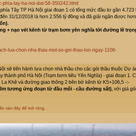
oc-phia-tay-ha-noi-dat-58-350242.html
 phía Tây TP Hà Nội giai đoạn 1 có tổng mức đầu tư gần 4.723 
h đến 31/12/2018 là hơn 2.556 tỷ đồng và đã giải ngân được hơn
ốn).
ng + nạo vét kênh từ trạm bơm yên nghĩa tới đường lê trọn
oach-lua-chon-nha-thau-mot-so-goi-thau-lon-ngay-1106-
ội sẽ tiến hành lựa chọn nhà thầu cho các gói thầu thuộc Dự á
ây thành phố Hà Nội (Trạm bơm tiêu Yên Nghĩa) - giai đoạn 1. 
h La Khê và đường giao thông 2 bên bờ kênh từ K5+106,5 -:-
43m tương ứng đoạn từ đầu mối - cầu đường sắt),
với giá gó
ấn vào đây để mở rộng...
y dựng kênh La Khê và đường giao thông 2 bên bờ kênh, tương ứ
ọc khảo sát T71+29m-T93A tương ứng đoạn từ cầu đường sắt -
00 đồng; từ K3+447 -:- K3+918 (từ cọc khảo sát T66A+16m -
Trọng Tấn), với giá gói thầu là 177.593.225.000 đồng; từ
+32m -:- T66A+16m tương ứng đoạn từ cầu Lê Trọng Tấn -