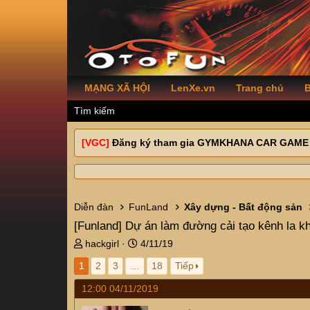
MẠNG XÃ HỘI
LenXe.vn
Trang chủ
B
Tìm kiếm
[VGC]
Đăng ký tham gia GYMKHANA CAR GAME
Diễn đàn
FunLand
Xây dựng - Bất động sản
[Funland]
Dự án làm đường cải tạo kênh la kh
T
N
hackgirl
4/11/19
h
g
1
2
3
…
18
Tiếp
r
à
e
y
12:00 04/11/2019
a
g
d
ử