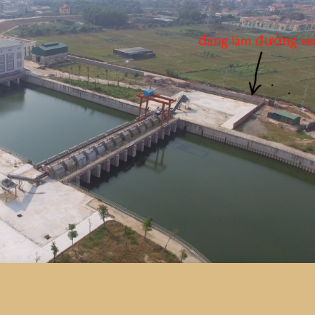
1.000 đồng...
khí các cửa xả trên kênh, lan can hai bên bờ kênh, với giá gói