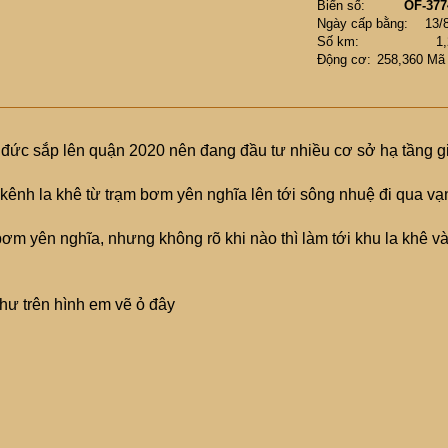
Biển số
OF-377
Ngày cấp bằng
13/
Số km
1
Động cơ
258,360 Mã
 đức sắp lên quận 2020 nên đang đầu tư nhiều cơ sở hạ tầng g
kênh la khê từ trạm bơm yên nghĩa lên tới sông nhuệ đi qua vạ
ơm yên nghĩa, nhưng không rõ khi nào thì làm tới khu la khê v
hư trên hình em vẽ ỏ đây