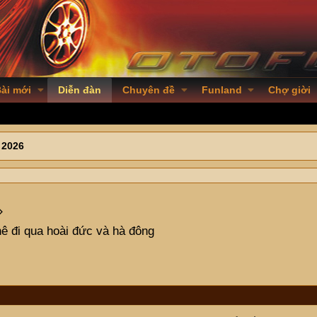
ài mới
Diễn đàn
Chuyên đề
Funland
Chợ giời
 2026
ê đi qua hoài đức và hà đông