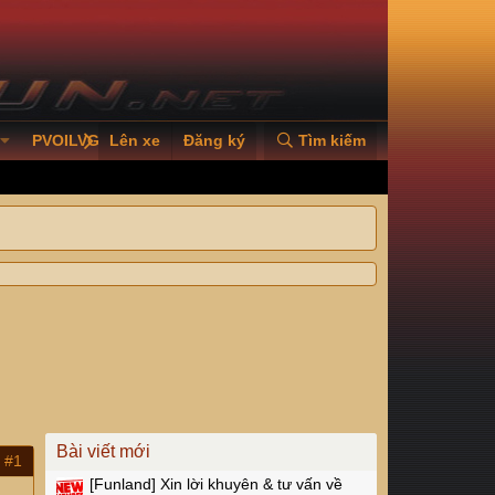
PVOILVGC2026
Lên xe
Đăng ký
Tìm kiếm
Bài viết mới
#1
[Funland]
Xin lời khuyên & tư vấn về