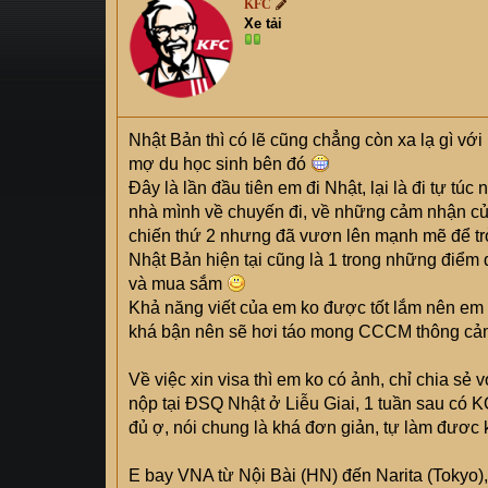
KFC
s
i
Xe tải
t
a
r
t
e
Nhật Bản thì có lẽ cũng chẳng còn xa lạ gì với
r
mợ du học sinh bên đó
Đây là lần đầu tiên em đi Nhật, lại là đi tự tú
nhà mình về chuyến đi, về những cảm nhận của
chiến thứ 2 nhưng đã vươn lên mạnh mẽ để trở
Nhật Bản hiện tại cũng là 1 trong những điểm
và mua sắm
Khả năng viết của em ko được tốt lắm nên em s
khá bận nên sẽ hơi táo mong CCCM thông cả
Về việc xin visa thì em ko có ảnh, chỉ chia sẻ
nộp tại ĐSQ Nhật ở Liễu Giai, 1 tuần sau có 
đủ ợ, nói chung là khá đơn giản, tự làm đươc 
E bay VNA từ Nội Bài (HN) đến Narita (Tokyo), 