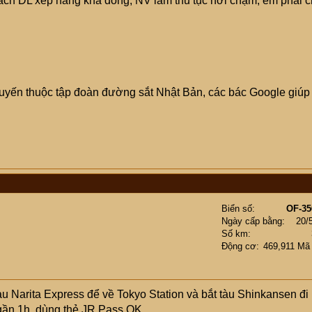
hách DL xếp hàng khá đông, NV làm thủ tục hơi chậm, em phải 
 tuyến thuộc tập đoàn đường sắt Nhật Bản, các bác Google giúp
Biển số
OF-35
Ngày cấp bằng
20/
Số km
Động cơ
469,911 Mã
 tàu Narita Express để về Tokyo Station và bắt tàu Shinkansen đi
 gần 1h, dùng thẻ JR Pass OK.