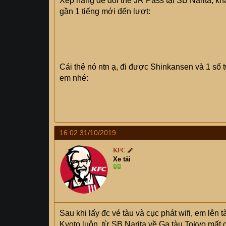
Xếp hàng để đổi thẻ JR Pass tại SB Narita, k
gần 1 tiếng mới đến lượt:
Cái thẻ nó ntn ạ, đi được Shinkansen và 1 số
em nhé:
16:02 31/10/2019
KFC
Xe tải
Sau khi lấy đc vé tàu và cục phát wifi, em lên
Kyoto luôn, từ SB Narita về Ga tàu Tokyo mất