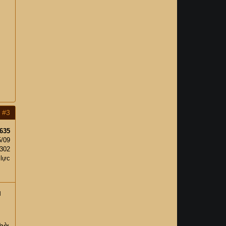
#3
635
5/09
302
 lực
u