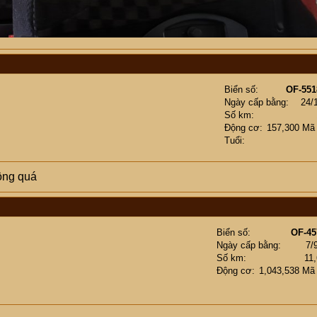
Biển số
OF-551
Ngày cấp bằng
24/
Số km
Động cơ
157,300 Mã
Tuổi
động quá
Biển số
OF-45
Ngày cấp bằng
7/
Số km
11
Động cơ
1,043,538 Mã