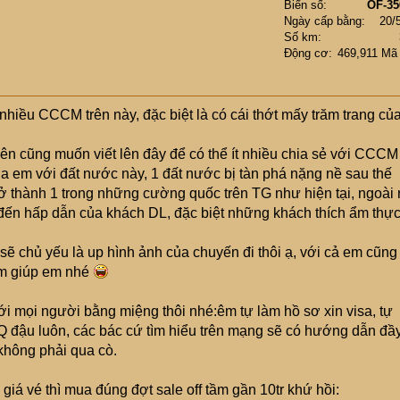
Biển số
OF-35
Ngày cấp bằng
20/
Số km
Động cơ
469,911 Mã
 nhiều CCCM trên này, đặc biệt là có cái thớt mấy trăm trang củ
c nên cũng muốn viết lên đây để có thể ít nhiều chia sẻ với CCCM
 em với đất nước này, 1 đất nước bị tàn phá nặng nề sau thế
 thành 1 trong những cường quốc trên TG như hiện tại, ngoài 
 đến hấp dẫn của khách DL, đặc biệt những khách thích ẩm thự
ẽ chủ yếu là up hình ảnh của chuyến đi thôi ạ, với cả em cũng
m giúp em nhé
 với mọi người bằng miệng thôi nhé:êm tự làm hồ sơ xin visa, tự
KQ đậu luôn, các bác cứ tìm hiểu trên mạng sẽ có hướng dẫn đầ
không phải qua cò.
giá vé thì mua đúng đợt sale off tầm gần 10tr khứ hồi: