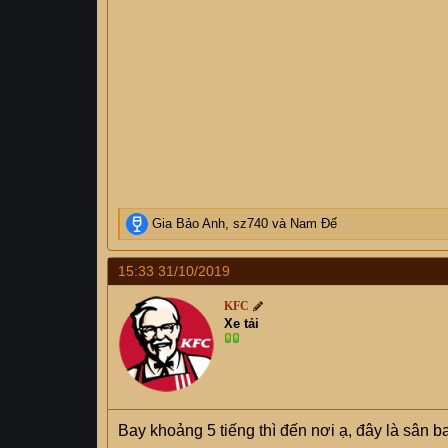
R
Gia Bảo Anh
,
sz740
và
Nam Đế
e
a
15:33 31/10/2019
c
t
KFC
i
Xe tải
o
n
s
:
Bay khoảng 5 tiếng thì đến nơi ạ, đây là sân ba