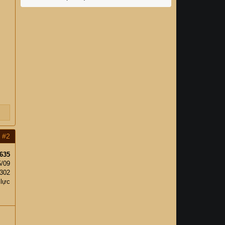
#2
635
5/09
302
 lực