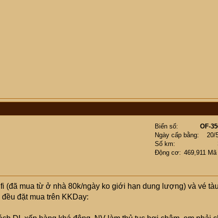
Biển số
OF-35
Ngày cấp bằng
20/
Số km
Động cơ
469,911 Mã
fi (đã mua từ ở nhà 80k/ngày ko giới hạn dung lượng) và vé tà
m đều đặt mua trên KKDay: