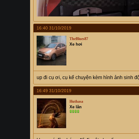
16:40 31/10/2019
TheBlues87
Xe hơi
up đi cụ ơi, cụ kể chuyện kèm hình ảnh sinh 
16:49 31/10/2019
Huthasa
Xe lăn