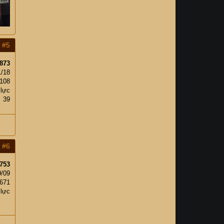
#5
873
1/18
108
 lực
39
#6
753
9/09
,671
 lực