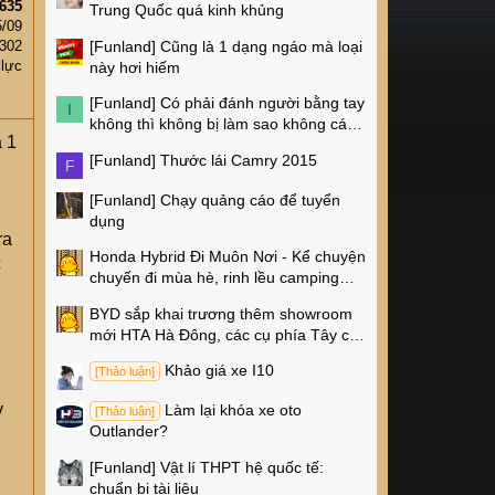
635
Trung Quốc quá kinh khủng
5/09
[Funland]
Cũng là 1 dạng ngáo mà loại
302
 lực
này hơi hiếm
[Funland]
Có phải đánh người bằng tay
I
không thì không bị làm sao không các
a 1
cụ?
[Funland]
Thước lái Camry 2015
F
[Funland]
Chạy quảng cáo để tuyển
dụng
ra
Honda Hybrid Đi Muôn Nơi - Kể chuyện
c
chuyến đi mùa hè, rinh lều camping
Naturehike 4 triệu về nhà!
BYD sắp khai trương thêm showroom
mới HTA Hà Đông, các cụ phía Tây có
thêm chỗ xem xe rồi!
Khảo giá xe I10
[Thảo luận]
y
Làm lại khóa xe oto
[Thảo luận]
Outlander?
[Funland]
Vật lí THPT hệ quốc tế:
chuẩn bị tài liệu