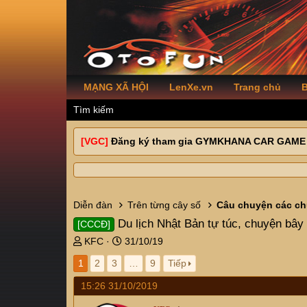
MẠNG XÃ HỘI
LenXe.vn
Trang chủ
B
Tìm kiếm
[VGC]
Đăng ký tham gia GYMKHANA CAR GAME
Diễn đàn
Trên từng cây số
Câu chuyện các ch
Du lịch Nhật Bản tự túc, chuyện bây
[CCCĐ]
T
N
KFC
31/10/19
h
g
1
2
3
…
9
Tiếp
r
à
e
y
15:26 31/10/2019
a
g
d
ử