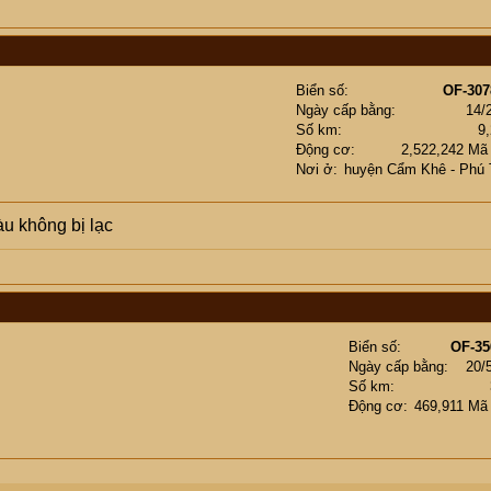
Biển số
OF-307
Ngày cấp bằng
14/
Số km
9
Động cơ
2,522,242 Mã
Nơi ở
huyện Cẩm Khê - Phú 
u không bị lạc
Biển số
OF-35
Ngày cấp bằng
20/
Số km
Động cơ
469,911 Mã