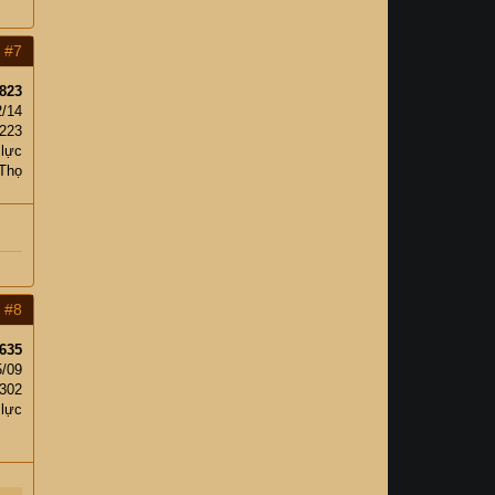
#7
823
2/14
,223
 lực
Thọ
#8
635
5/09
302
 lực