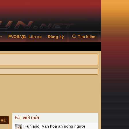
PVOILVGC2026
Lên xe
Đăng ký
Tìm kiếm
Bài viết mới
#1
[Funland]
Văn hoá ăn uống người