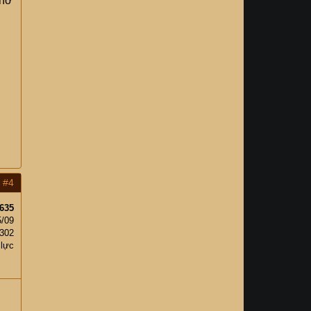
chờ
#4
635
5/09
302
 lực