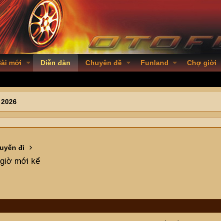
ài mới
Diễn đàn
Chuyên đề
Funland
Chợ giời
 2026
uyến đi
 giờ mới kể