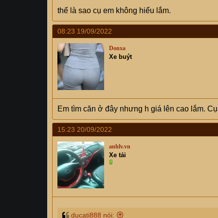
thế là sao cụ em không hiểu lắm.
08:23 19/09/2022
Donxa
Xe buýt
Em tìm căn ở đây nhưng h giá lên cao lắm. Cụ
15:23 20/09/2022
anhlv.vn
Xe tải
ducati888 nói: