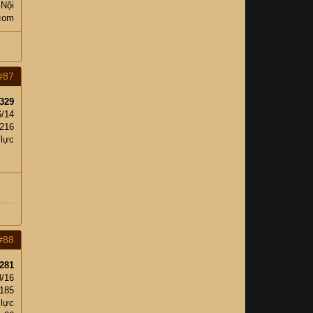
 Nội
.com
#87
329
6/14
216
 lực
#88
281
8/16
185
 lực