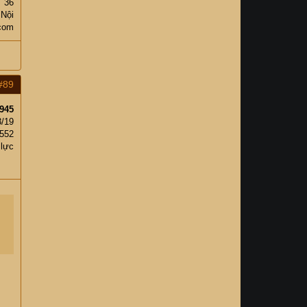
36
 Nội
.com
#89
945
3/19
552
 lực