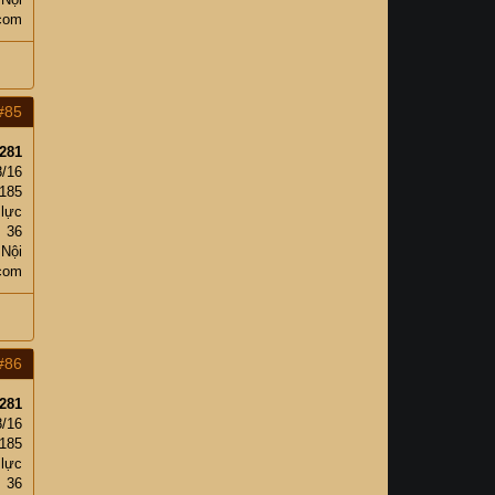
.com
#85
281
8/16
185
 lực
36
 Nội
.com
#86
281
8/16
185
 lực
36