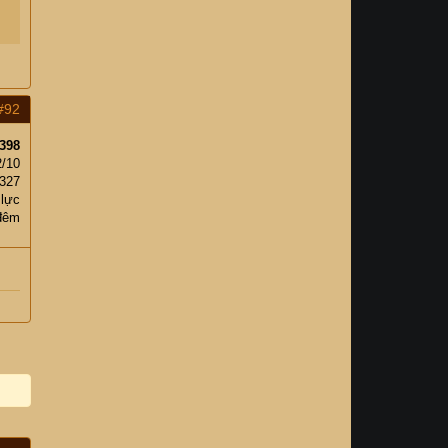
#92
398
2/10
327
 lực
đêm