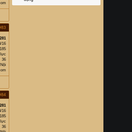
.com
#83
281
8/16
185
 lực
36
 Nội
.com
#84
281
8/16
185
 lực
36
 Nội