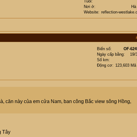
Tuổi
Nơi ở
Hà
Website
reflection-westlake
Biển số
OF-624
Ngày cấp bằng
19/
Số km
Động cơ
123,603 Mã
 mà, căn này của em cửa Nam, ban công Bắc view sông Hồng,
g Tây