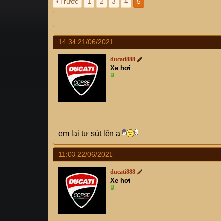
Trước
1
2
3
4
5
s
i
t
a
r
14:34 21/06/2021
t
e
ducati888
r
Xe hơi
em lại tự sút lên ạ
11:03 22/06/2021
ducati888
Xe hơi