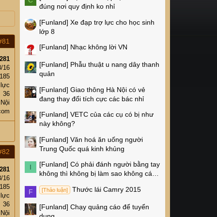
C
đúng nơi quy định ko nhỉ
[Funland]
Xe đạp trợ lực cho học sinh
lớp 8
#81
[Funland]
Nhạc không lời VN
281
[Funland]
Phẫu thuật u nang dây thanh
8/16
quản
185
 lực
[Funland]
Giao thông Hà Nội có vẻ
36
đang thay đổi tích cực các bác nhỉ
 Nội
.com
[Funland]
VETC của các cụ có bị như
này không?
[Funland]
Văn hoá ăn uống người
Trung Quốc quá kinh khủng
#82
[Funland]
Có phải đánh người bằng tay
I
281
không thì không bị làm sao không các
8/16
cụ?
185
Thước lái Camry 2015
[Thảo luận]
F
 lực
36
[Funland]
Chạy quảng cáo để tuyển
 Nội
dụng