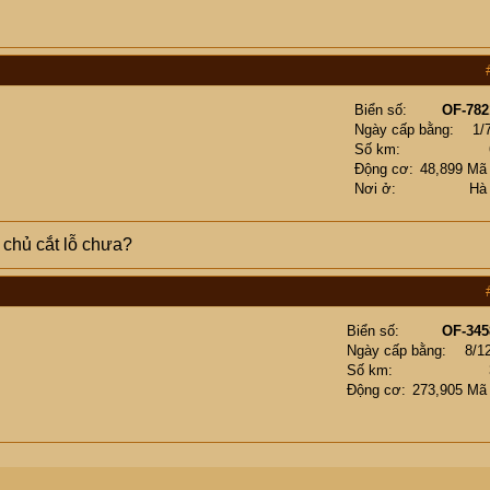
Biển số
OF-782
Ngày cấp bằng
1/
Số km
Động cơ
48,899 Mã
Nơi ở
Hà
 chủ cắt lỗ chưa?
Biển số
OF-345
Ngày cấp bằng
8/1
Số km
Động cơ
273,905 Mã