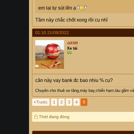
em lại tự sút lên ạ
Tầm này chắc chốt xong rồi cụ nhỉ
01:10 21/09/2022
sh8389
Xe tải
căn này vay bank đc bao nhiu % cụ?
Chuyên cho thuê xe tăng,máy bay,chiến hạm,tàu gầm và c
Trước
1
2
3
4
5
Thớt đang đóng