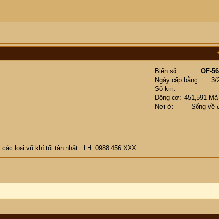
Biển số
OF-56
Ngày cấp bằng
3/
Số km
Động cơ
451,591 Mã
Nơi ở
Sống về 
ác loại vũ khí tối tân nhất...LH. 0988 456 XXX