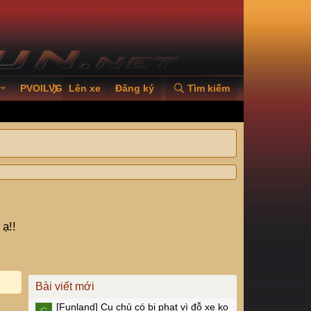
PVOILVGC2026
Lên xe
Đăng ký
Tìm kiếm
ạ!!
Bài viết mới
[Funland]
Cụ chủ có bị phạt vì đỗ xe ko