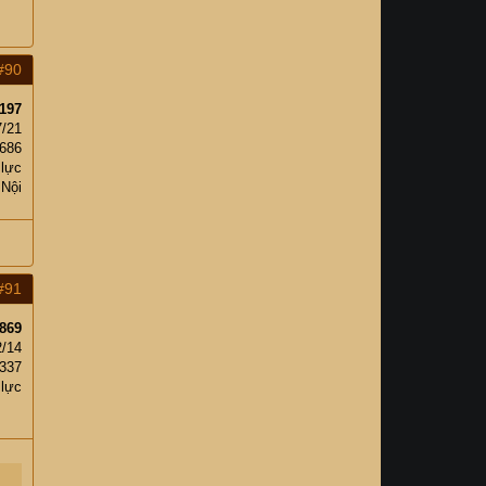
#90
197
7/21
686
 lực
 Nội
#91
869
2/14
337
 lực