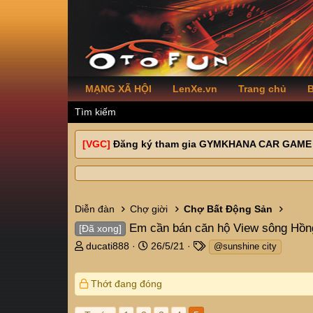
MẠNG XÃ HỘI
LenXe.vn
Trang chủ
B
Tìm kiếm
[VGC]
Đăng ký tham gia GYMKHANA CAR GAME
Diễn đàn
Chợ giời
Chợ Bất Động Sản
Em cần bán căn hộ View sông Hồng,
[Đã xong]
T
N
T
ducati888
26/5/21
@sunshine city
h
g
a
r
à
g
Thớt đang đóng
e
y
s
a
g
d
ử