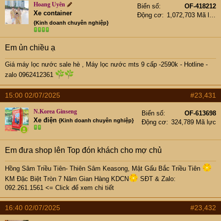
Hoang Uyên
Biển số
OF-418212
Xe container
Động cơ
1,072,703 Mã lực
{Kinh doanh chuyên nghiệp}
Em ủn chiều ạ
Giá máy lọc nước sale hè
,
Máy lọc nước mts 9 cấp -2590k -
Hotline -
zalo 0962412361
15:00 02/07/2025
#23,431
N.Korea Ginseng
Biển số
OF-613698
Xe điện
{Kinh doanh chuyên nghiệp}
Động cơ
324,789 Mã lực
Em đưa shop lên Top đón khách cho mợ chủ
Hồng Sâm Triều Tiên- Thiên Sâm Keasong, Mật Gấu Bắc Triều Tiên
KM Đặc Biệt Tròn 7 Năm Gian Hàng KDCN
SĐT & Zalo:
092.261.1561 <= Click để xem chi tiết
16:40 02/07/2025
#23,432