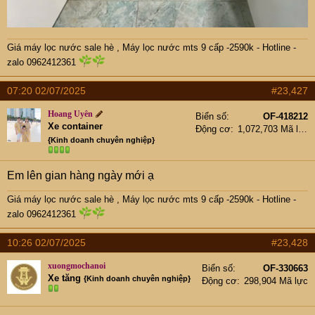
Giá máy lọc nước sale hè
,
Máy lọc nước mts 9 cấp -2590k -
Hotline -
zalo 0962412361
07:20 02/07/2025
#23,427
Hoang Uyên
Biển số
OF-418212
Xe container
Động cơ
1,072,703 Mã lực
{Kinh doanh chuyên nghiệp}
Em lên gian hàng ngày mới ạ
Giá máy lọc nước sale hè
,
Máy lọc nước mts 9 cấp -2590k -
Hotline -
zalo 0962412361
10:26 02/07/2025
#23,428
xuongmochanoi
Biển số
OF-330663
Xe tăng
{Kinh doanh chuyên nghiệp}
Động cơ
298,904 Mã lực