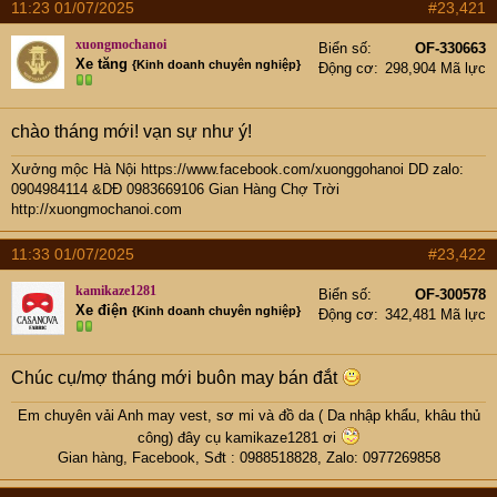
e
11:23 01/07/2025
#23,421
r
xuongmochanoi
Biển số
OF-330663
Xe tăng
{Kinh doanh chuyên nghiệp}
Động cơ
298,904 Mã lực
chào tháng mới! vạn sự như ý!
Xưởng mộc Hà Nội
https://www.facebook.com/xuonggohanoi
DD zalo:
0904984114 &DĐ 0983669106
Gian Hàng Chợ Trời
http://xuongmochanoi.com
11:33 01/07/2025
#23,422
kamikaze1281
Biển số
OF-300578
Xe điện
{Kinh doanh chuyên nghiệp}
Động cơ
342,481 Mã lực
Chúc cụ/mợ tháng mới buôn may bán đắt
Em chuyên vải Anh may vest, sơ mi và đồ da ( Da nhập khẩu, khâu thủ
công) đây cụ
kamikaze1281
ơi
Gian hàng
,
Facebook
, Sđt : 0988518828, Zalo: 0977269858​