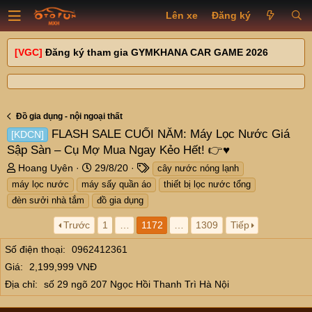
Lên xe
Đăng ký
[VGC]
Đăng ký tham gia GYMKHANA CAR GAME 2026
Đồ gia dụng - nội ngoại thất
FLASH SALE CUỐI NĂM: Máy Lọc Nước Giá
[KDCN]
Sập Sàn – Cụ Mợ Mua Ngay Kẻo Hết! 👉♥
T
N
T
Hoang Uyên
29/8/20
cây nước nóng lạnh
h
g
a
máy lọc nước
máy sấy quần áo
thiết bị lọc nước tổng
r
à
g
đèn sưởi nhà tắm
đồ gia dụng
e
y
s
a
g
Trước
1
…
1172
…
1309
Tiếp
d
ử
s
i
Số điện thoại
0962412361
t
Giá
2,199,999 VNĐ
a
Địa chỉ
số 29 ngõ 207 Ngọc Hồi Thanh Trì Hà Nội
r
t