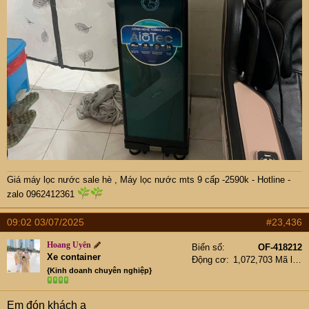
Giá máy lọc nước sale hè
,
Máy lọc nước mts 9 cấp -2590k -
Hotline -
zalo 0962412361
09:02 03/07/2025
#23,436
Hoang Uyên
Biển số
OF-418212
Xe container
Động cơ
1,072,703 Mã lực
{Kinh doanh chuyên nghiệp}
Em đón khách ạ