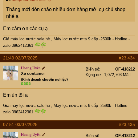
Tháng mới đón chào nhiều đơn hàng mới cụ chủ shop
nhé ạ
Em cảm ơn các cụ ạ
Giá máy lọc nước sale hè
,
Máy lọc nước mts 9 cấp -2590k -
Hotline -
zalo 0962412361
21:49 02/07/2025
#23,434
Hoang Uyên
Biển số
OF-418212
Xe container
Động cơ
1,072,703 Mã lực
{Kinh doanh chuyên nghiệp}
Em ủn tối ạ
Giá máy lọc nước sale hè
,
Máy lọc nước mts 9 cấp -2590k -
Hotline -
zalo 0962412361
07:51 03/07/2025
#23,435
Hoang Uyên
Biển số
OF-418212