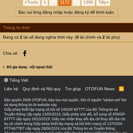
Trước
1
…
1172
…
1309
Tiếp
Bác vui lòng đăng nhập hoặc đăng ký để bình luận.
Thông tin thớt
Đang có
2
tài xế đang nghía thớt này. (
0
lái chính và
2
lái phụ)
Facebook
Chia sẻ:
Đồ gia dụng - nội ngoại thất
Tiếng Việt
Liên hệ
Quy định và Nội quy
Trợ giúp
OTOFUN News
R
S
S
Bản quyền 2006 OTOFUN, bảo lưu mọi quyền. Ghi rõ nguồn "otofun.net" khi
sử dụng thông tin từ website này.
Giấy phép thiết lập mạng xã hội số 245/GP-BTTTT của Bộ Thông tin và
Truyền thông cấp ngày 13/05/2016; Giấy phép sửa đổi, bổ sung số 459/GP-
BTTTT cấp ngày 28/10/2019; Giấy xác nhận thay đổi địa chỉ thay đổi địa chỉ
trụ sở chính trong Giấy phép thiết lập mạng xã hội trên mạng số 137/GXN-
PTTH&TTĐT cấp ngày 28/06/2024 của Bộ Thông tin và Truyền thông.