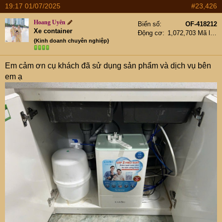
19:17 01/07/2025
#23,426
Hoang Uyên
Biển số
OF-418212
Xe container
Động cơ
1,072,703 Mã lực
{Kinh doanh chuyên nghiệp}
Em cảm ơn cụ khách đã sử dụng sản phẩm và dịch vụ bên
em ạ