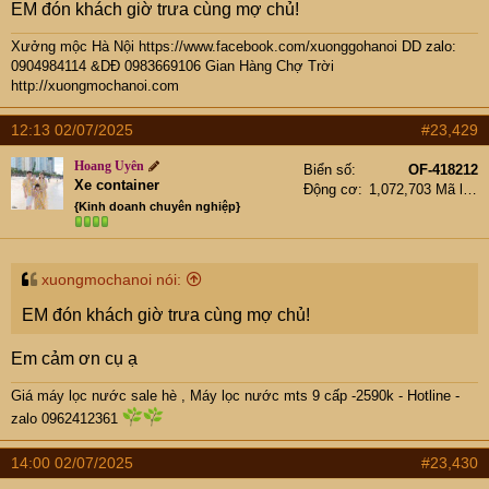
EM đón khách giờ trưa cùng mợ chủ!
Xưởng mộc Hà Nội
https://www.facebook.com/xuonggohanoi
DD zalo:
0904984114 &DĐ 0983669106
Gian Hàng Chợ Trời
http://xuongmochanoi.com
12:13 02/07/2025
#23,429
Hoang Uyên
Biển số
OF-418212
Xe container
Động cơ
1,072,703 Mã lực
{Kinh doanh chuyên nghiệp}
xuongmochanoi nói:
EM đón khách giờ trưa cùng mợ chủ!
Em cảm ơn cụ ạ
Giá máy lọc nước sale hè
,
Máy lọc nước mts 9 cấp -2590k -
Hotline -
zalo 0962412361
14:00 02/07/2025
#23,430