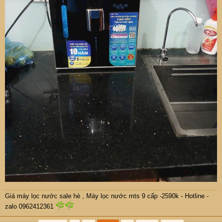
Giá máy lọc nước sale hè
,
Máy lọc nước mts 9 cấp -2590k -
Hotline -
zalo 0962412361