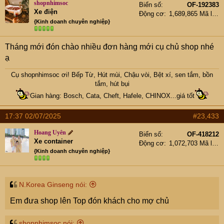
shopnhimsoc
Biển số
OF-192383
Xe điện
Động cơ
1,689,865 Mã lực
{Kinh doanh chuyên nghiệp}
Tháng mới đón chào nhiều đơn hàng mới cụ chủ shop nhé
ạ
Cụ
shopnhimsoc
ơi! Bếp Từ, Hút mùi, Chậu vòi, Bệt xí, sen tắm, bồn
tắm, hút bụi
Gian hàng: Bosch, Cata, Cheft, Hafele, CHINOX...giá tốt
17:37 02/07/2025
#23,433
Hoang Uyên
Biển số
OF-418212
Xe container
Động cơ
1,072,703 Mã lực
{Kinh doanh chuyên nghiệp}
N.Korea Ginseng nói:
Em đưa shop lên Top đón khách cho mợ chủ
shopnhimsoc nói: