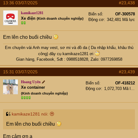
13:36 03/07/2025
#23,438
kamikaze1281
Biển số
OF-300578
Xe điện
{Kinh doanh chuyên nghiệp}
Động cơ
342,481 Mã lực
Em lên cho buổi chiều
Em chuyên vải Anh may vest, sơ mi và đồ da ( Da nhập khẩu, khâu thủ
công) đây cụ
kamikaze1281
ơi
Gian hàng
,
Facebook
, Sđt : 0988518828, Zalo: 0977269858​
15:31 03/07/2025
#23,439
Hoang Uyên
Biển số
OF-418212
Xe container
Động cơ
1,072,703 Mã lực
{Kinh doanh chuyên nghiệp}
kamikaze1281 nói:
Em lên cho buổi chiều
Em cảm ơn ạ