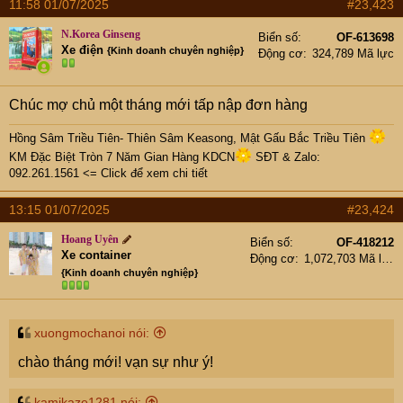
11:58 01/07/2025
#23,423
N.Korea Ginseng
Biển số
OF-613698
Xe điện
{Kinh doanh chuyên nghiệp}
Động cơ
324,789 Mã lực
Chúc mợ chủ một tháng mới tấp nập đơn hàng
Hồng Sâm Triều Tiên- Thiên Sâm Keasong, Mật Gấu Bắc Triều Tiên
KM Đặc Biệt Tròn 7 Năm Gian Hàng KDCN
SĐT & Zalo:
092.261.1561 <= Click để xem chi tiết
13:15 01/07/2025
#23,424
Hoang Uyên
Biển số
OF-418212
Xe container
Động cơ
1,072,703 Mã lực
{Kinh doanh chuyên nghiệp}
xuongmochanoi nói:
chào tháng mới! vạn sự như ý!
kamikaze1281 nói: