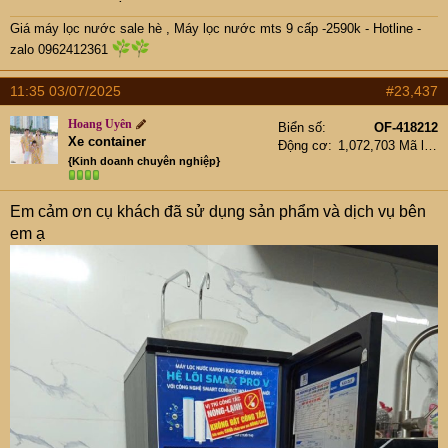
Giá máy lọc nước sale hè
,
Máy lọc nước mts 9 cấp -2590k -
Hotline -
zalo 0962412361
11:35 03/07/2025
#23,437
Hoang Uyên
Biển số
OF-418212
Xe container
Động cơ
1,072,703 Mã lực
{Kinh doanh chuyên nghiệp}
Em cảm ơn cụ khách đã sử dụng sản phẩm và dịch vụ bên
em ạ