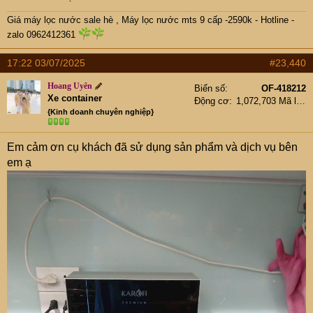
Giá máy lọc nước sale hè
,
Máy lọc nước mts 9 cấp -2590k -
Hotline -
zalo 0962412361
17:22 03/07/2025
#23,440
Hoang Uyên
Biển số
OF-418212
Xe container
Động cơ
1,072,703 Mã lực
{Kinh doanh chuyên nghiệp}
Em cảm ơn cụ khách đã sử dụng sản phẩm và dịch vụ bên
em ạ