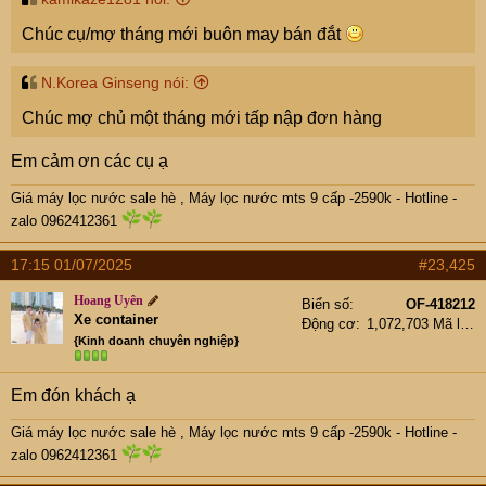
Chúc cụ/mợ tháng mới buôn may bán đắt
N.Korea Ginseng nói:
Chúc mợ chủ một tháng mới tấp nập đơn hàng
Em cảm ơn các cụ ạ
Giá máy lọc nước sale hè
,
Máy lọc nước mts 9 cấp -2590k -
Hotline -
zalo 0962412361
17:15 01/07/2025
#23,425
Hoang Uyên
Biển số
OF-418212
Xe container
Động cơ
1,072,703 Mã lực
{Kinh doanh chuyên nghiệp}
Em đón khách ạ
Giá máy lọc nước sale hè
,
Máy lọc nước mts 9 cấp -2590k -
Hotline -
zalo 0962412361